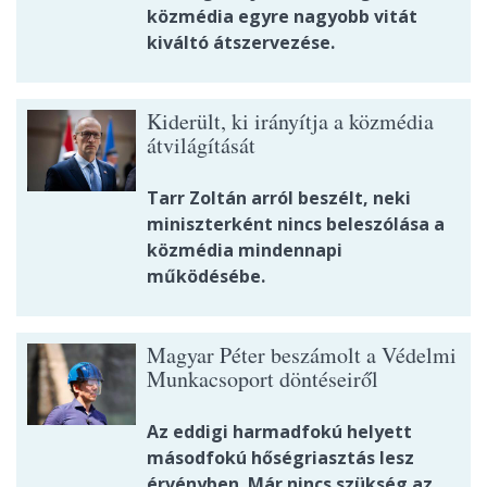
közmédia egyre nagyobb vitát
kiváltó átszervezése.
Kiderült, ki irányítja a közmédia
átvilágítását
Tarr Zoltán arról beszélt, neki
miniszterként nincs beleszólása a
közmédia mindennapi
működésébe.
Magyar Péter beszámolt a Védelmi
Munkacsoport döntéseiről
Az eddigi harmadfokú helyett
másodfokú hőségriasztás lesz
érvényben. Már nincs szükség az