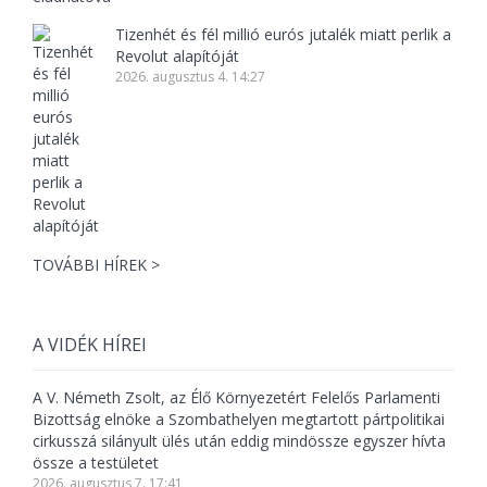
Tizenhét és fél millió eurós jutalék miatt perlik a
Revolut alapítóját
2026. augusztus 4. 14:27
TOVÁBBI HÍREK >
A VIDÉK HÍREI
A V. Németh Zsolt, az Élő Környezetért Felelős Parlamenti
Bizottság elnöke a Szombathelyen megtartott pártpolitikai
cirkusszá silányult ülés után eddig mindössze egyszer hívta
össze a testületet
2026. augusztus 7. 17:41