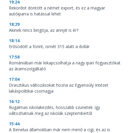
19:24
Rekordot döntött a német export, és ez a magyar
autóiparra is hatással lehet
18:29
Akinek nincs bingója, az annyit is ér?
18:14
Erősödött a forint, ismét 315 alatt a dollár
17:58
Romániában már lekapcsolhatja a nagy ipari fogyasztókat
az áramszolgáltató
17:04
Drasztikus változásokat hozna az Egyensúly Intézet
lakáspolitikai csomagja
16:12
Rugalmas iskolakezdés, hosszabb szünetek: így
változhatnak meg az iskolák szeptembertől
15:44
A Benelux államokban már nem menő a cigi, és az is