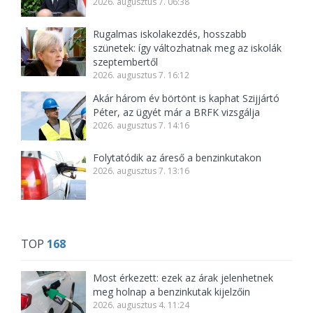
2026. augusztus 7. 06:38
Rugalmas iskolakezdés, hosszabb
szünetek: így változhatnak meg az iskolák
szeptembertől
2026. augusztus 7. 16:12
Akár három év börtönt is kaphat Szijjártó
Péter, az ügyét már a BRFK vizsgálja
2026. augusztus 7. 14:16
Folytatódik az áreső a benzinkutakon
2026. augusztus 7. 13:16
TOP
168
Most érkezett: ezek az árak jelenhetnek
meg holnap a benzinkutak kijelzőin
2026. augusztus 4. 11:24