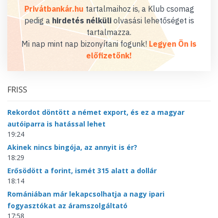
Privátbankár.hu
tartalmaihoz is, a Klub csomag
pedig a
hirdetés nélküli
olvasási lehetőséget is
tartalmazza.
Mi nap mint nap bizonyítani fogunk!
Legyen Ön is
előfizetőnk!
FRISS
Rekordot döntött a német export, és ez a magyar
autóiparra is hatással lehet
19:24
Akinek nincs bingója, az annyit is ér?
18:29
Erősödött a forint, ismét 315 alatt a dollár
18:14
Romániában már lekapcsolhatja a nagy ipari
fogyasztókat az áramszolgáltató
17:58