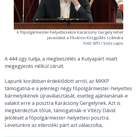
A főpolgármester-helyettesekre Karácsony Gergely tehet
javaslatot a Fővárosi Közgyűlés számára
Fotó: MTI / Soós Lajos
A 444 úgy tudja, a megbeszélés a Kutyapárt miatt
megegyezés nélkül zárult.
Lapunk korábban érdeklődött arról, az MKKP
támogatná-e a jelenlegi négy főpolgármester-helyettes
bármelyikének újraválasztását, esetleg ajánlanának-e
valakit erre a posztra Karácsony Gergelynek. Azt is
megkérdeztük tőlük, támogatnák-e Vitézy Dávid
jelölését a főpolgármester-helyettesi posztra.
Levelünkre az ellenzéki párt azt válaszolta,