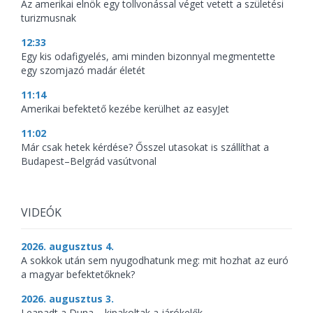
Az amerikai elnök egy tollvonással véget vetett a születési
turizmusnak
12:33
Egy kis odafigyelés, ami minden bizonnyal megmentette
egy szomjazó madár életét
11:14
Amerikai befektető kezébe kerülhet az easyJet
11:02
Már csak hetek kérdése? Ősszel utasokat is szállíthat a
Budapest–Belgrád vasútvonal
VIDEÓK
2026. augusztus 4.
A sokkok után sem nyugodhatunk meg: mit hozhat az euró
a magyar befektetőknek?
2026. augusztus 3.
Leapadt a Duna – kipakoltak a járókelők