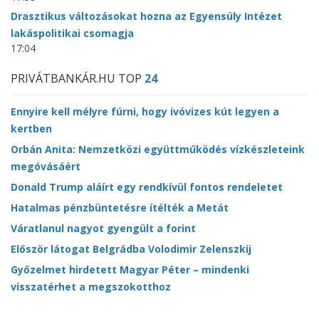
Drasztikus változásokat hozna az Egyensúly Intézet
lakáspolitikai csomagja
17:04
PRIVÁTBANKÁR.HU TOP
24
Ennyire kell mélyre fúrni, hogy ivóvizes kút legyen a
kertben
Orbán Anita: Nemzetközi együttműködés vízkészleteink
megóvásáért
Donald Trump aláírt egy rendkívül fontos rendeletet
Hatalmas pénzbüntetésre ítélték a Metát
Váratlanul nagyot gyengült a forint
Először látogat Belgrádba Volodimir Zelenszkij
Győzelmet hirdetett Magyar Péter – mindenki
visszatérhet a megszokotthoz