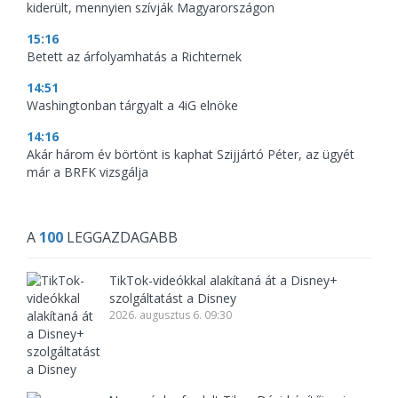
kiderült, mennyien szívják Magyarországon
15:16
Betett az árfolyamhatás a Richternek
14:51
Washingtonban tárgyalt a 4iG elnöke
14:16
Akár három év börtönt is kaphat Szijjártó Péter, az ügyét
már a BRFK vizsgálja
A
100
LEGGAZDAGABB
TikTok-videókkal alakítaná át a Disney+
szolgáltatást a Disney
2026. augusztus 6. 09:30