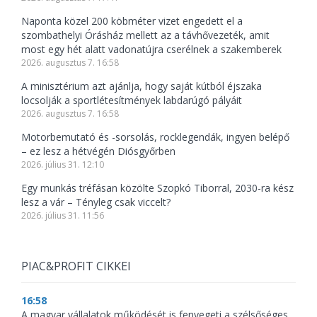
Naponta közel 200 köbméter vizet engedett el a
szombathelyi Órásház mellett az a távhővezeték, amit
most egy hét alatt vadonatújra cserélnek a szakemberek
2026. augusztus 7. 16:58
A minisztérium azt ajánlja, hogy saját kútból éjszaka
locsolják a sportlétesítmények labdarúgó pályáit
2026. augusztus 7. 16:58
Motorbemutató és -sorsolás, rocklegendák, ingyen belépő
– ez lesz a hétvégén Diósgyőrben
2026. július 31. 12:10
Egy munkás tréfásan közölte Szopkó Tiborral, 2030-ra kész
lesz a vár – Tényleg csak viccelt?
2026. július 31. 11:56
PIAC&PROFIT CIKKEI
16:58
A magyar vállalatok működését is fenyegeti a szélsőséges