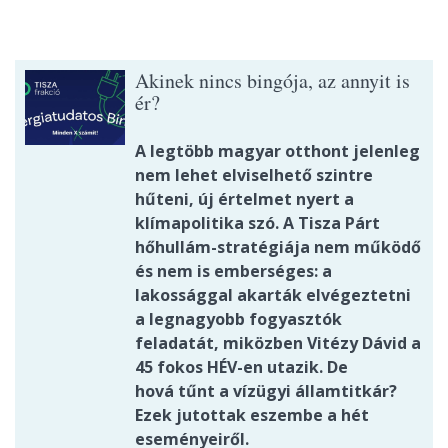
Akinek nincs bingója, az annyit is
ér?
A legtöbb magyar otthont jelenleg
nem lehet elviselhető szintre
hűteni, új értelmet nyert a
klímapolitika szó. A Tisza Párt
hőhullám-stratégiája nem működő
és nem is emberséges: a
lakossággal akarták elvégeztetni
a legnagyobb fogyasztók
feladatát, miközben Vitézy Dávid a
45 fokos HÉV-en utazik. De
hová tűnt a vízügyi államtitkár?
Ezek jutottak eszembe a hét
eseményeiről.