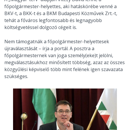
főpolgármester-helyettes, aki hatáskörébe venné a
BKV-t, a BKK-t és a BKM Budapesti Közművek Zrt.-t,
tehát a főváros legfontosabb és legnagyobb
költségvetéssel dolgozó cégeit is.
Nem támogatnák a főpolgármester-helyettesek
újraválasztását – írja a portál. A posztra a
főpolgármesternek van joga személy(eke)t jelölni,
megválasztásukhoz minősített többség, azaz az összes
közgyűlési képviselő több mint felének igen szavazata
szükséges.