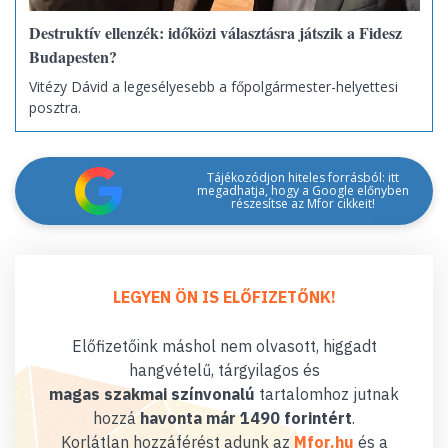
Destruktív ellenzék: időközi választásra játszik a Fidesz
Budapesten?
Vitézy Dávid a legesélyesebb a főpolgármester-helyettesi
posztra.
Tájékozódjon hiteles forrásból: itt
megadhatja, hogy a Google előnyben
részesítse az Mfor cikkeit!
LEGYEN ÖN IS ELŐFIZETŐNK!
Előfizetőink máshol nem olvasott, higgadt
hangvételű, tárgyilagos és
magas szakmai színvonalú
tartalomhoz jutnak
hozzá
havonta már 1490 forintért
.
Korlátlan hozzáférést adunk az
Mfor.hu
és a