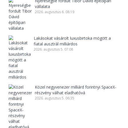
Nyereségbe fordult Tibor Dávid építőipari
vállalata
2026. augusztus 6. 08:19
Lakásokat vásárolt luxusbirtoka mögött a
fiatal ausztrál milliárdos
2026. augusztus 5. 07:08
Közel negyvenezer milliárd forintnyi SpaceX-
részvény válhat eladhatóvá
2026. augusztus 5. 06:35