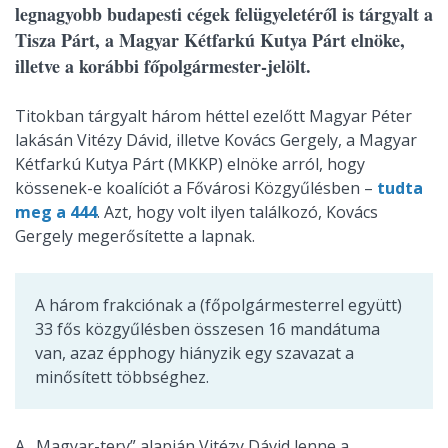
legnagyobb budapesti cégek felügyeletéről is tárgyalt a
Tisza Párt, a Magyar Kétfarkú Kutya Párt elnöke,
illetve a korábbi főpolgármester-jelölt.
Titokban tárgyalt három héttel ezelőtt Magyar Péter
lakásán Vitézy Dávid, illetve Kovács Gergely, a Magyar
Kétfarkú Kutya Párt (MKKP) elnöke arról, hogy
kössenek-e koalíciót a Fővárosi Közgyűlésben –
tudta
meg a 444
. Azt, hogy volt ilyen találkozó, Kovács
Gergely megerősítette a lapnak.
A három frakciónak a (főpolgármesterrel együtt)
33 fős közgyűlésben összesen 16 mandátuma
van, azaz épphogy hiányzik egy szavazat a
minősített többséghez.
A „Magyar-terv” alapján Vitézy Dávid lenne a