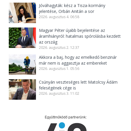
Jóváhagyták: kész a Tisza-kormány
jelentése, Orbán Anitán a sor
2026. augusztus 4. 06:58
Magyar Péter újabb bejelentése az
áramhiányról: hatalmas spórolásba kezdett
az ország
2026. augusztus 2. 12:37
Akkora a baj, hogy az emelkedő benzinár
már nem is aggasztja az embereket
2026. augusztus 1. 05:56
Csúnyán veszteséges lett Matolcsy Ádám
feleségének cége is
2026. augusztus 3. 11:02
Együttműködő partnerünk: