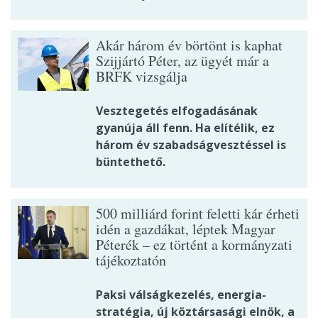
Akár három év börtönt is kaphat
Szijjártó Péter, az ügyét már a
BRFK vizsgálja
Vesztegetés elfogadásának
gyanúja áll fenn. Ha elítélik, ez
három év szabadságvesztéssel is
büntethető.
500 milliárd forint feletti kár érheti
idén a gazdákat, léptek Magyar
Péterék – ez történt a kormányzati
tájékoztatón
Paksi válságkezelés, energia-
stratégia, új köztársasági elnök, a