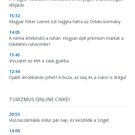
időjárás
15:32
Magyar Péter szerint ezt hagyta hátra az Orbán-kormány
14:05
A néma értékesítő a ruhán: Hogyan épít prémium márkát a
tökéletes ruhacímke?
13:45
Visszatér az élet a zalai gyárba
12:44
Újabb árrobbanás jöhet? A búza, az olaj és a cukor is drágul
TURIZMUS ONLINE CIKKEI
20:53
Visszaszámlálás indul: pár nap, és kezdődik a Sziget
14:00