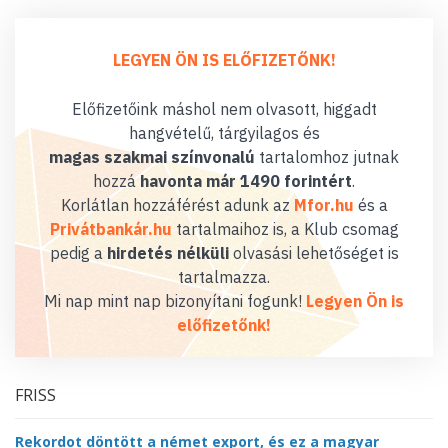
LEGYEN ÖN IS ELŐFIZETŐNK!
Előfizetőink máshol nem olvasott, higgadt
hangvételű, tárgyilagos és
magas szakmai színvonalú
tartalomhoz jutnak
hozzá
havonta már 1490 forintért
.
Korlátlan hozzáférést adunk az
Mfor.hu
és a
Privátbankár.hu
tartalmaihoz is, a Klub csomag
pedig a
hirdetés nélküli
olvasási lehetőséget is
tartalmazza.
Mi nap mint nap bizonyítani fogunk!
Legyen Ön is
előfizetőnk!
FRISS
Rekordot döntött a német export, és ez a magyar