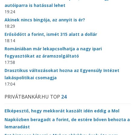
autóiparra is hatással lehet
19:24
Akinek nincs bingója, az annyit is ér?
18:29
Erősödött a forint, ismét 315 alatt a dollár
18:14
Romániában már lekapcsolhatja a nagy ipari
fogyasztókat az áramszolgáltató
17:58
Drasztikus változásokat hozna az Egyensúly Intézet
lakáspolitikai csomagja
17:04
PRIVÁTBANKÁR.HU TOP
24
Elképesztő, hogy mekkorát kaszált idén eddig a Mol
Napközben beragadt a forint, de estére bőven behozta a
lemaradást