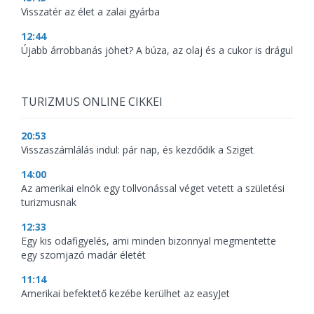
Visszatér az élet a zalai gyárba
12:44
Újabb árrobbanás jöhet? A búza, az olaj és a cukor is drágul
TURIZMUS ONLINE CIKKEI
20:53
Visszaszámlálás indul: pár nap, és kezdődik a Sziget
14:00
Az amerikai elnök egy tollvonással véget vetett a születési
turizmusnak
12:33
Egy kis odafigyelés, ami minden bizonnyal megmentette
egy szomjazó madár életét
11:14
Amerikai befektető kezébe kerülhet az easyJet