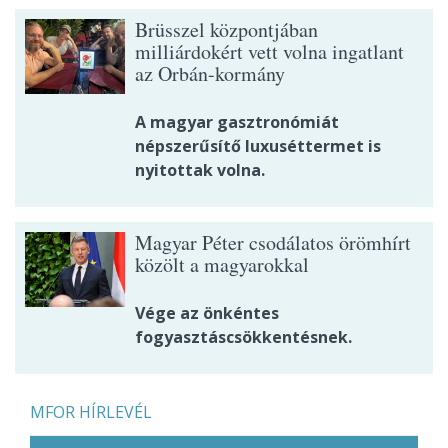
Brüsszel központjában
milliárdokért vett volna ingatlant
az Orbán-kormány
A magyar gasztronómiát
népszerűsítő luxuséttermet is
nyitottak volna.
Magyar Péter csodálatos örömhírt
közölt a magyarokkal
Vége az önkéntes
fogyasztáscsökkentésnek.
MFOR HÍRLEVÉL