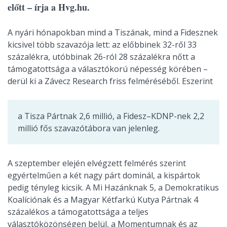
előtt – írja a Hvg.hu.
A nyári hónapokban mind a Tiszának, mind a Fidesznek
kicsivel több szavazója lett: az előbbinek 32-ről 33
százalékra, utóbbinak 26-ról 28 százalékra nőtt a
támogatottsága a választókorú népesség körében –
derül ki a Závecz Research friss felméréséből. Eszerint
a Tisza Pártnak 2,6 millió, a Fidesz–KDNP-nek 2,2
millió fős szavazótábora van jelenleg.
A szeptember elején elvégzett felmérés szerint
egyértelműen a két nagy párt dominál, a kispártok
pedig tényleg kicsik. A Mi Hazánknak 5, a Demokratikus
Koalíciónak és a Magyar Kétfarkú Kutya Pártnak 4
százalékos a támogatottsága a teljes
választóközönségen belül, a Momentumnak és az