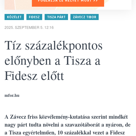
FOGLALJA LE HELYÉT MOST >>
KÖZÉLET
FIDESZ
TISZA PÁRT
ZÁVECZ TIBOR
2025. SZEPTEMBER 5. 12:16
Tíz százalékpontos
előnyben a Tisza a
Fidesz előtt
mfor.hu
A Závecz friss közvélemény-kutatása szerint mindkét
nagy párt tudta növelni a szavazótáborát a nyáron, de
a Tisza egyértelműen, 10 százalékkal vezet a Fidesz