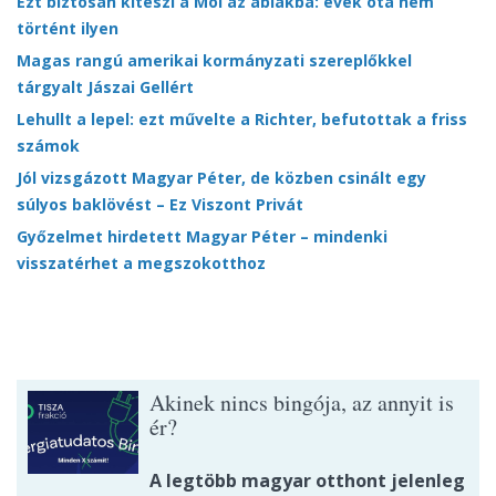
Ezt biztosan kiteszi a Mol az ablakba: évek óta nem
történt ilyen
Magas rangú amerikai kormányzati szereplőkkel
tárgyalt Jászai Gellért
Lehullt a lepel: ezt művelte a Richter, befutottak a friss
számok
Jól vizsgázott Magyar Péter, de közben csinált egy
súlyos baklövést – Ez Viszont Privát
Győzelmet hirdetett Magyar Péter – mindenki
visszatérhet a megszokotthoz
Akinek nincs bingója, az annyit is
ér?
A legtöbb magyar otthont jelenleg