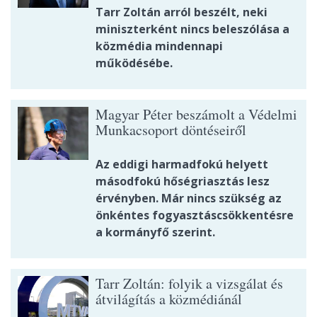
Tarr Zoltán arról beszélt, neki
miniszterként nincs beleszólása a
közmédia mindennapi
működésébe.
Magyar Péter beszámolt a Védelmi
Munkacsoport döntéseiről
Az eddigi harmadfokú helyett
másodfokú hőségriasztás lesz
érvényben. Már nincs szükség az
önkéntes fogyasztáscsökkentésre
a kormányfő szerint.
Tarr Zoltán: folyik a vizsgálat és
átvilágítás a közmédiánál