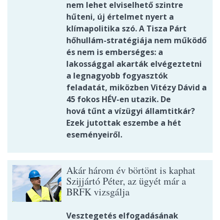
nem lehet elviselhető szintre
hűteni, új értelmet nyert a
klímapolitika szó. A Tisza Párt
hőhullám-stratégiája nem működő
és nem is emberséges: a
lakossággal akarták elvégeztetni
a legnagyobb fogyasztók
feladatát, miközben Vitézy Dávid a
45 fokos HÉV-en utazik. De
hová tűnt a vízügyi államtitkár?
Ezek jutottak eszembe a hét
eseményeiről.
Akár három év börtönt is kaphat
Szijjártó Péter, az ügyét már a
BRFK vizsgálja
Vesztegetés elfogadásának