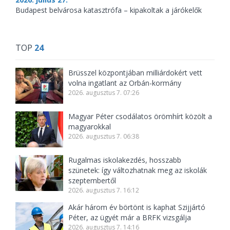
Budapest belvárosa katasztrófa – kipakoltak a járókelők
TOP
24
Brüsszel központjában milliárdokért vett
volna ingatlant az Orbán-kormány
2026. augusztus 7. 07:26
Magyar Péter csodálatos örömhírt közölt a
magyarokkal
2026. augusztus 7. 06:38
Rugalmas iskolakezdés, hosszabb
szünetek: így változhatnak meg az iskolák
szeptembertől
2026. augusztus 7. 16:12
Akár három év börtönt is kaphat Szijjártó
Péter, az ügyét már a BRFK vizsgálja
2026. augusztus 7. 14:16