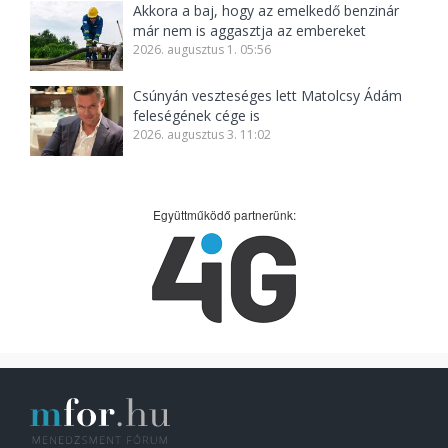
Akkora a baj, hogy az emelkedő benzinár
már nem is aggasztja az embereket
2026. augusztus 1. 05:56
Csúnyán veszteséges lett Matolcsy Ádám
feleségének cége is
2026. augusztus 3. 11:02
Együttműködő partnerünk: