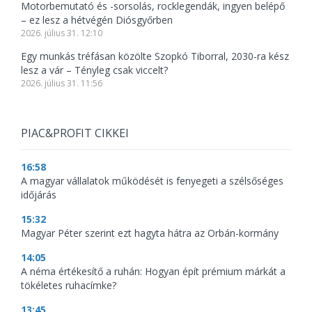
Motorbemutató és -sorsolás, rocklegendák, ingyen belépő
– ez lesz a hétvégén Diósgyőrben
2026. július 31. 12:10
Egy munkás tréfásan közölte Szopkó Tiborral, 2030-ra kész
lesz a vár – Tényleg csak viccelt?
2026. július 31. 11:56
PIAC&PROFIT CIKKEI
16:58
A magyar vállalatok működését is fenyegeti a szélsőséges
időjárás
15:32
Magyar Péter szerint ezt hagyta hátra az Orbán-kormány
14:05
A néma értékesítő a ruhán: Hogyan épít prémium márkát a
tökéletes ruhacímke?
13:45