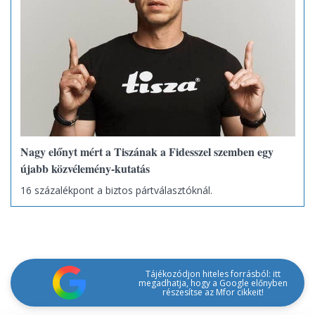
Nagy előnyt mért a Tiszának a Fidesszel szemben egy
újabb közvélemény-kutatás
16 százalékpont a biztos pártválasztóknál.
Tájékozódjon hiteles forrásból: itt
megadhatja, hogy a Google előnyben
részesítse az Mfor cikkeit!