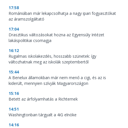
17:58
Romániában már lekapcsolhatja a nagy ipari fogyasztókat
az áramszolgáltató
17:04
Drasztikus változásokat hozna az Egyensúly Intézet
lakáspolitikai csomagja
16:12
Rugalmas iskolakezdés, hosszabb szünetek: így
változhatnak meg az iskolák szeptembertől
15:44
A Benelux államokban már nem menő a cigi, és az is
kiderült, mennyien szívják Magyarországon
15:16
Betett az árfolyamhatás a Richternek
14:51
Washingtonban tárgyalt a 4iG elnöke
14:16