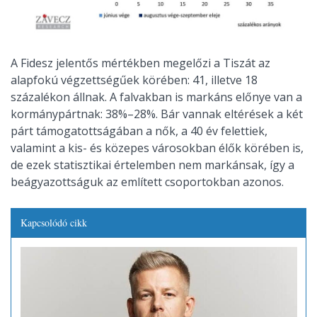
A Fidesz jelentős mértékben megelőzi a Tiszát az
alapfokú végzettségűek körében: 41, illetve 18
százalékon állnak. A falvakban is markáns előnye van a
kormánypártnak: 38%–28%. Bár vannak eltérések a két
párt támogatottságában a nők, a 40 év felettiek,
valamint a kis- és közepes városokban élők körében is,
de ezek statisztikai értelemben nem markánsak, így a
beágyazottságuk az említett csoportokban azonos.
Kapcsolódó cikk