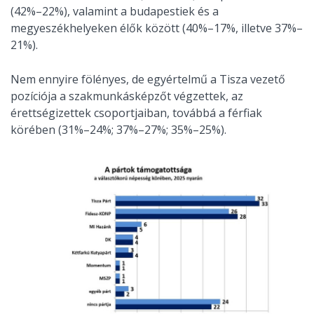
(42%–22%), valamint a budapestiek és a
megyeszékhelyeken élők között (40%–17%, illetve 37%–
21%).
Nem ennyire fölényes, de egyértelmű a Tisza vezető
pozíciója a szakmunkásképzőt végzettek, az
érettségizettek csoportjaiban, továbbá a férfiak
körében (31%–24%; 37%–27%; 35%–25%).