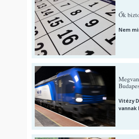
Ők bizt
Nem min
Megvan,
Budapes
Vitézy D
vannak 