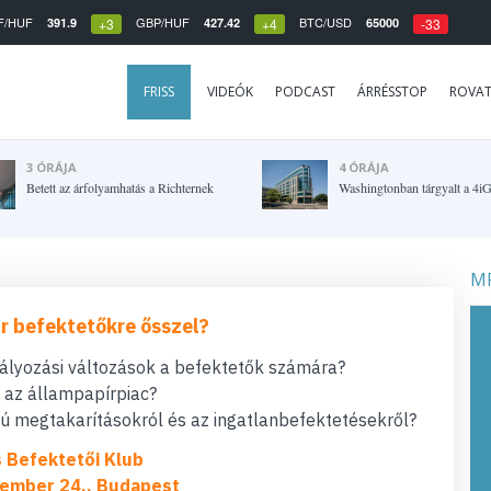
F/HUF
GBP/HUF
BTC/USD
391.9
427.42
65000
+3
+4
-33
FRISS
VIDEÓK
PODCAST
ÁRRÉSSTOP
ROVA
3 ÓRÁJA
4 ÓRÁJA
Betett az árfolyamhatás a Richternek
Washingtonban tárgyalt a 4i
MF
r befektetőkre ősszel?
bályozási változások a befektetők számára?
t az állampapírpiac?
 megtakarításokról és az ingatlanbefektetésekről?
s Befektetői Klub
ember 24., Budapest