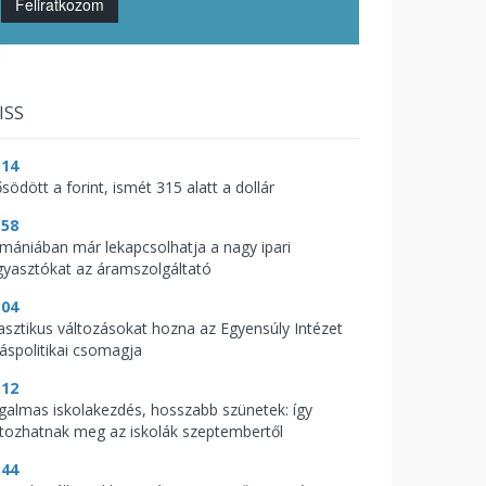
Feliratkozom
ISS
:14
södött a forint, ismét 315 alatt a dollár
:58
mániában már lekapcsolhatja a nagy ipari
gyasztókat az áramszolgáltató
:04
asztikus változásokat hozna az Egyensúly Intézet
káspolitikai csomagja
:12
galmas iskolakezdés, hosszabb szünetek: így
ltozhatnak meg az iskolák szeptembertől
:44