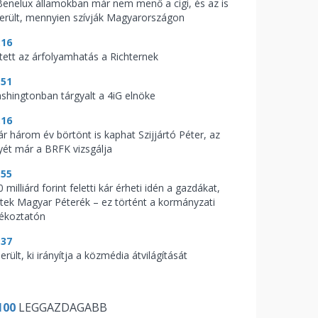
Benelux államokban már nem menő a cigi, és az is
derült, mennyien szívják Magyarországon
:16
tett az árfolyamhatás a Richternek
:51
shingtonban tárgyalt a 4iG elnöke
:16
ár három év börtönt is kaphat Szijjártó Péter, az
yét már a BRFK vizsgálja
:55
 milliárd forint feletti kár érheti idén a gazdákat,
ptek Magyar Péterék – ez történt a kormányzati
jékoztatón
:37
erült, ki irányítja a közmédia átvilágítását
100
LEGGAZDAGABB