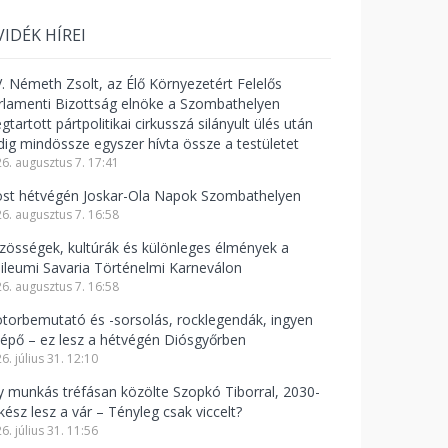
VIDÉK HÍREI
V. Németh Zsolt, az Élő Környezetért Felelős
rlamenti Bizottság elnöke a Szombathelyen
tartott pártpolitikai cirkusszá silányult ülés után
dig mindössze egyszer hívta össze a testületet
6. augusztus 7. 17:41
st hétvégén Joskar-Ola Napok Szombathelyen
6. augusztus 7. 16:58
zösségek, kultúrák és különleges élmények a
bileumi Savaria Történelmi Karneválon
6. augusztus 7. 16:58
torbemutató és -sorsolás, rocklegendák, ingyen
lépő – ez lesz a hétvégén Diósgyőrben
6. július 31. 12:10
y munkás tréfásan közölte Szopkó Tiborral, 2030-
kész lesz a vár – Tényleg csak viccelt?
6. július 31. 11:56