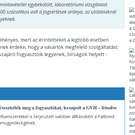
mintavétellel egybekötött, laboratóriumi vizsgálatot
100 százalékos volt a jogsértések aránya, az utóbbiaknál
nyeknek.
dményes, mert az érintetteket a legtöbb esetben
nek érdeke, hogy a vásárlók megfelelő szolgáltatást
szajáró fogyasztóik legyenek, bírságok helyett -
vesztették meg a fogyasztókat, lecsapott a GVH – frissítve
influenszerekkel is terjesztett valótlan állításokért a Fatbond
lámügynökségének.