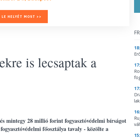
 LE HELYÉT MOST >>
FR
18
Erő
kre is lecsaptak a
17
Ro
fo
17
Dr
la
16
Ru
és mintegy 28 millió forint fogyasztóvédelmi bírságot
vá
ogyasztóvédelmi főosztálya tavaly - közölte a
15