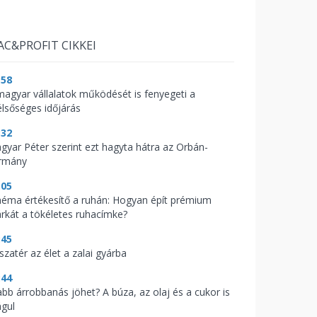
AC&PROFIT CIKKEI
:58
magyar vállalatok működését is fenyegeti a
élsőséges időjárás
:32
gyar Péter szerint ezt hagyta hátra az Orbán-
rmány
:05
néma értékesítő a ruhán: Hogyan épít prémium
rkát a tökéletes ruhacímke?
:45
szatér az élet a zalai gyárba
:44
abb árrobbanás jöhet? A búza, az olaj és a cukor is
águl