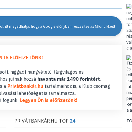
l: itt megadhatja, hogy a Google előnyben részesítse az Mfor cikkeit!
N IS ELŐFIZETŐNK!
ott, higgadt hangvételű, tárgyilagos és
hoz jutnak hozzá
havonta már 1490 forintért
.
s a
Privátbankár.hu
tartalmaihoz is, a Klub csomag
lvasási lehetőséget is tartalmazza.
i fogunk!
Legyen Ön is előfizetőnk!
PRIVÁTBANKÁR.HU TOP
24
TO