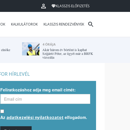
KLASSZIS ELŐFIZETÉS
TOK
KALKULÁTOROK
KLASSZIS RENDEZVÉNYEK
4 ÓRÁJA
G elnöke
Akár három év börtönt is kaphat
Szijjártó Péter, az ügyét már a BRFK
vizsgálja
OR HÍRLEVÉL
Feliratkozáshoz adja meg email címét:
Az
elfogadom.
adatkezelési nyilatkozatot