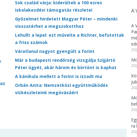
Sok család várja: kiderültek a 100 ezres
iskolakezdési támogatás részletei
A 
Győzelmet hirdetett Magyar Péter – mindenki
A 
visszatérhet a megszokotthoz
Pa
Lehullt a lepel: ezt művelte a Richter, befutottak
meg
a friss számok
ed
202
Váratlanul nagyot gyengült a forint
Mo
Már a budapesti rendőrség vizsgálja Szijjártó
y
202
Péter ügyét, akár három év börtönt is kaphat
Kö
A kánikula mellett a forint is izzadt ma
ju
 az
Orbán Anita: Nemzetközi együttműködés
202
vízkészleteink megóvásáért
Mo
be
202
Eg
ra 
202