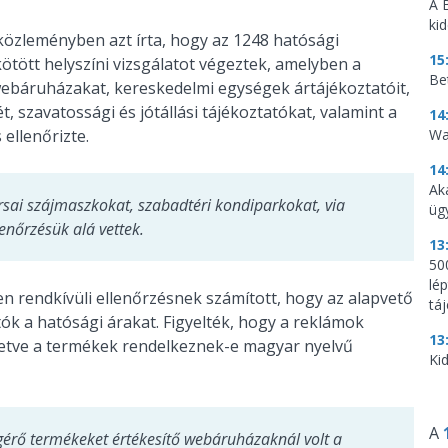
A 
ki
 közleményben azt írta, hogy az 1248 hatósági
15
ötött helyszíni vizsgálatot végeztek, amelyben a
Be
webáruházakat, kereskedelmi egységek ártájékoztatóit,
, szavatossági és jótállási tájékoztatókat, valamint a
14
 ellenőrizte.
Wa
14
Ak
sai szájmaszkokat, szabadtéri kondiparkokat, via
üg
lenőrzésük alá vettek.
13
500
lé
en rendkívüli ellenőrzésnek számított, hogy az alapvető
tá
tók a hatósági árakat. Figyelték, hogy a reklámok
13
lletve a termékek rendelkeznek-e magyar nyelvű
Kid
A
ígérő termékeket értékesítő webáruházaknál volt a