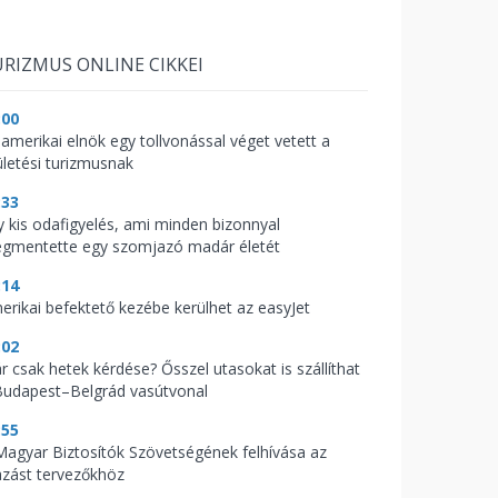
RIZMUS ONLINE CIKKEI
:00
 amerikai elnök egy tollvonással véget vetett a
ületési turizmusnak
:33
y kis odafigyelés, ami minden bizonnyal
gmentette egy szomjazó madár életét
:14
erikai befektető kezébe kerülhet az easyJet
:02
r csak hetek kérdése? Ősszel utasokat is szállíthat
Budapest–Belgrád vasútvonal
:55
Magyar Biztosítók Szövetségének felhívása az
azást tervezőkhöz