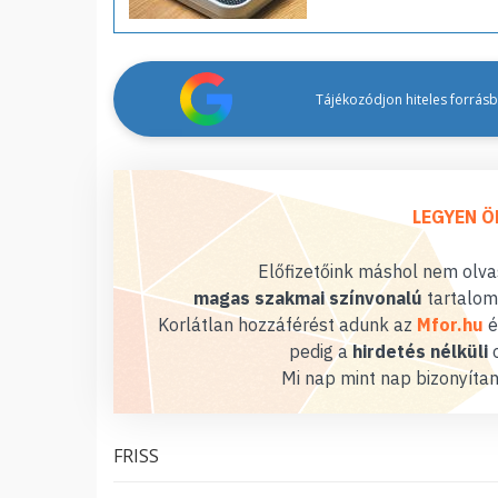
Tájékozódjon hiteles forrásbó
LEGYEN Ö
Előfizetőink máshol nem olvas
magas szakmai színvonalú
tartalom
Korlátlan hozzáférést adunk az
Mfor.hu
é
pedig a
hirdetés nélküli
o
Mi nap mint nap bizonyítan
FRISS