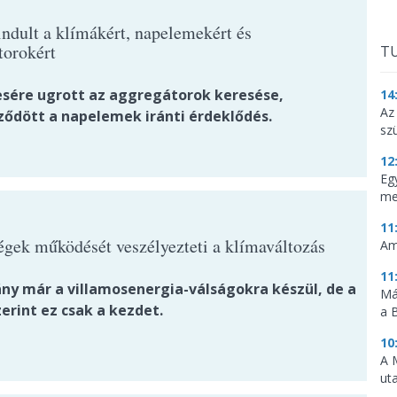
ndult a klímákért, napelemekért és
torokért
TU
esére ugrott az aggregátorok keresése,
14
Az
ződött a napelemek iránti érdeklődés.
sz
12
Eg
me
11
égek működését veszélyezteti a klímaváltozás
Am
11
ny már a villamosenergia-válságokra készül, de a
Má
erint ez csak a kezdet.
a 
10
A 
ut