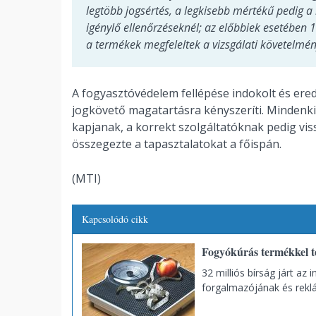
legtöbb jogsértés, a legkisebb mértékű pedig a 
igénylő ellenőrzéseknél; az előbbiek esetében 
a termékek megfeleltek a vizsgálati követelmé
A fogyasztóvédelem fellépése indokolt és ere
jogkövető magatartásra kényszeríti. Mindenki
kapjanak, a korrekt szolgáltatóknak pedig vis
összegezte a tapasztalatokat a főispán.
(MTI)
Kapcsolódó cikk
Fogyókúrás termékkel té
32 milliós bírság járt az 
forgalmazójának és rek