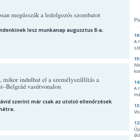
osan megússzák a ledolgozós szombatot
PI
denkinek lesz munkanap augusztus 8-a.
16
A 
sz
15
Ma
ko
 mikor indulhat el a személyszállítás a
14
t–Belgrád vasútvonalon
A 
má
ávid szerint már csak az utolsó ellenőrzések
13
hátra.
Vis
12
Új
dr