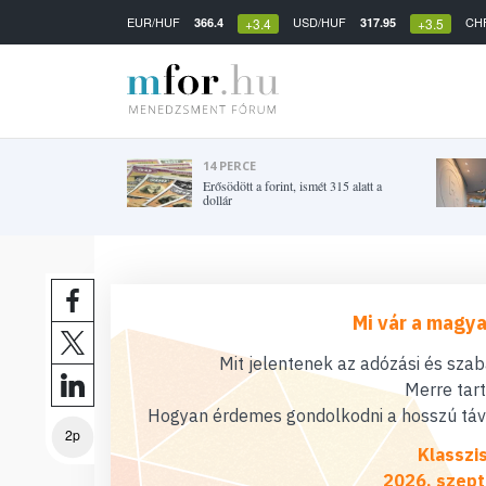
EUR/HUF
USD/HUF
CH
366.4
317.95
+3.4
+3.5
14 PERCE
Erősödött a forint, ismét 315 alatt a
dollár
Mi vár a magya
Mit jelentenek az adózási és sza
Merre tar
Hogyan érdemes gondolkodni a hosszú távú
2p
Klasszi
2026. szept