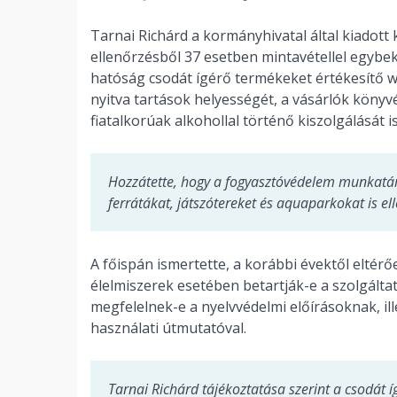
Tarnai Richárd a kormányhivatal által kiadott
ellenőrzésből 37 esetben mintavétellel egybek
hatóság csodát ígérő termékeket értékesítő 
nyitva tartások helyességét, a vásárlók könyvét
fiatalkorúak alkohollal történő kiszolgálását is
Hozzátette, hogy a fogyasztóvédelem munkatár
ferrátákat, játszótereket és aquaparkokat is el
A főispán ismertette, a korábbi évektől eltérő
élelmiszerek esetében betartják-e a szolgálta
megfelelnek-e a nyelvvédelmi előírásoknak, i
használati útmutatóval.
Tarnai Richárd tájékoztatása szerint a csodát 