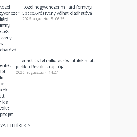
Közel negyvenezer milliárd forintnyi
SpaceX-részvény válhat eladhatóvá
2026. augusztus 5. 06:35
Tizenhét és fél millió eurós jutalék miatt
perlik a Revolut alapítóját
2026. augusztus 4. 14:27
VÁBBI HÍREK >