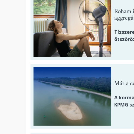
Roham i
aggregá
Tízszer
ötszörö
Már a c
A kormá
KPMG sz