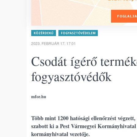
FOGLALJA
KÖZÉRDEKŰ
FOGYASZTÓVÉDELEM
2023. FEBRUÁR 17. 17:01
Csodát ígérő terméke
fogyasztóvédők
mfor.hu
Több mint 1200 hatósági ellenőrzést végzett, 
szabott ki a Pest Vármegyei Kormányhivatal f
kormányhivatal vezetője.