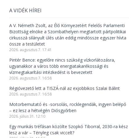
A VIDÉK HÍREI
A V. Németh Zsolt, az Élő Környezetért Felelős Parlamenti
Bizottság elnöke a Szombathelyen megtartott pártpolitikai
cirkusszá silányult ülés után eddig mindössze egyszer hívta
össze a testületet
2026. augusztus 7. 17:41
Pintér Bence: egyelőre nincs szükség vízkorlátozásra,
ugyanakkor a város több energiatakarékossági és
vízmegtakarítási intézkedést is bevezetett
2026. augusztus 7. 16:58
Régióvezető lett a TISZÁ-nál az exjobbikos Szalai Bálint
2026. augusztus 7. 16:58
Motorbemutató és -sorsolás, rocklegendák, ingyen belépő
– ez lesz a hétvégén Diósgyőrben
2026. július 31. 12:10
Egy munkás tréfásan közölte Szopkó Tiborral, 2030-ra kész
lesz a vár – Tényleg csak viccelt?