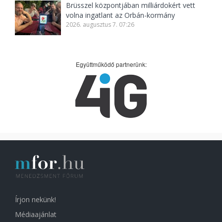
Brüsszel központjában milliárdokért vett
volna ingatlant az Orbán-kormány
2026. augusztus 7. 07:26
Együttműködő partnerünk:
Írjon nekünk!
Médiaajánlat