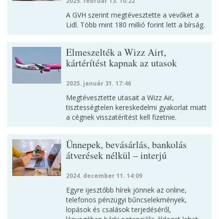
2025. február 13. 10:22
A GVH szerint megtévesztette a vevőket a
Lidl. Több mint 180 millió forint lett a bírság.
Elmeszelték a Wizz Airt,
kártérítést kapnak az utasok
2025. január 31. 17:46
Megtévesztette utasait a Wizz Air,
tisztességtelen kereskedelmi gyakorlat miatt
a cégnek visszatérítést kell fizetnie.
Ünnepek, bevásárlás, bankolás
átverések nélkül – interjú
2024. december 11. 14:09
Egyre ijesztőbb hírek jönnek az online,
telefonos pénzügyi bűncselekmények,
lopások és csalások terjedéséről,