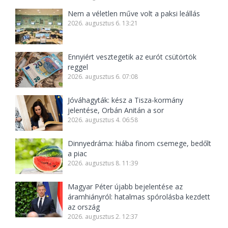
Nem a véletlen műve volt a paksi leállás
2026. augusztus 6. 13:21
Ennyiért vesztegetik az eurót csütörtök
reggel
2026. augusztus 6. 07:08
Jóváhagyták: kész a Tisza-kormány
jelentése, Orbán Anitán a sor
2026. augusztus 4. 06:58
Dinnyedráma: hiába finom csemege, bedőlt
a piac
2026. augusztus 8. 11:39
Magyar Péter újabb bejelentése az
áramhiányról: hatalmas spórolásba kezdett
az ország
2026. augusztus 2. 12:37