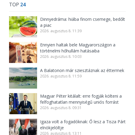
TOP
24
Dinnyedráma: hiába finom csemege, bedőlt
a piac
2026. augusztus 8. 11:39
Ennyien haltak bele Magyarországon a
történelmi hőhullám hatásaiba
2026. augusztus 8. 10:03
A Balatonon már sziesztáznak az éttermek
2026. augusztus 8. 11:59
Magyar Péter kitálalt: erre fogják költeni a
felfoghatatlan mennyiségű uniós forrást
2026. augusztus 8. 09:31
Igaza volt a fogadóknak: Ő lesz a Tisza Párt
elnökjelöltje
2026. augusztus 8. 13:11