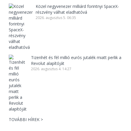
Közel negyvenezer milliárd forintnyi SpaceX-
részvény válhat eladhatóvá
2026. augusztus 5. 06:35
Tizenhét és fél millió eurós jutalék miatt perlik a
Revolut alapítóját
2026. augusztus 4. 14:27
TOVÁBBI HÍREK >