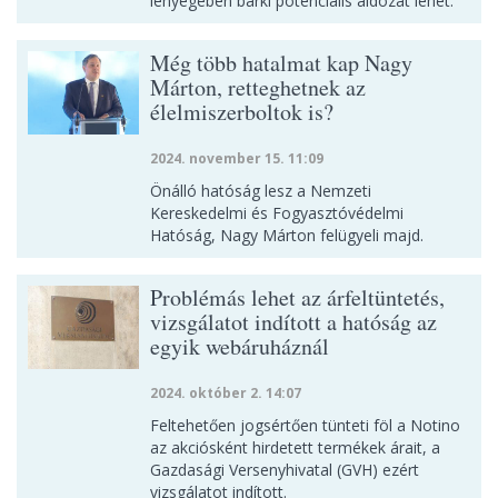
lényegében bárki potenciális áldozat lehet.
Még több hatalmat kap Nagy
Márton, retteghetnek az
élelmiszerboltok is?
2024. november 15. 11:09
Önálló hatóság lesz a Nemzeti
Kereskedelmi és Fogyasztóvédelmi
Hatóság, Nagy Márton felügyeli majd.
Problémás lehet az árfeltüntetés,
vizsgálatot indított a hatóság az
egyik webáruháznál
2024. október 2. 14:07
Feltehetően jogsértően tünteti föl a Notino
az akciósként hirdetett termékek árait, a
Gazdasági Versenyhivatal (GVH) ezért
vizsgálatot indított.