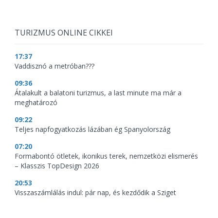
TURIZMUS ONLINE CIKKEI
17:37
Vaddisznó a metróban???
09:36
Átalakult a balatoni turizmus, a last minute ma már a
meghatározó
09:22
Teljes napfogyatkozás lázában ég Spanyolország
07:20
Formabontó ötletek, ikonikus terek, nemzetközi elismerés
– Klasszis TopDesign 2026
20:53
Visszaszámlálás indul: pár nap, és kezdődik a Sziget