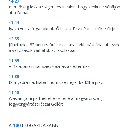
14:27
Parti őrség lesz a Sziget Fesztiválon, hogy senki ne sétáljon
át a Dunán
13:11
Igaza volt a fogadóknak: Ő lesz a Tisza Párt elnökjelöltje
12:55
Jöhetnek a 35 perces órák és a kevesebb házi feladat: ezek
a változások várhatók az iskolákban
11:59
A Balatonon már sziesztáznak az éttermek
11:39
Dinnyedráma: hiába finom csemege, bedőlt a piac
11:18
Washingtoni partnerrel erősítené a magyarországi
fegyvergyártást Jászai Gellért
A
100
LEGGAZDAGABB