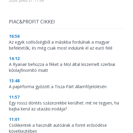
2026. július 31. 11:56
PIAC&PROFIT CIKKEI
16:56
Az egyik szélsőségből a másikba fordulnak a magyar
befektetők, és még csak most indulunk el az euró felé
14:12
A Ryanair behúzza a féket a Mol által kiszemelt szerbiai
kőolajfinomító miatt
13:48
A papírforma győzött a Tisza Párt államfőjelölésén
11:57
Egy rossz döntés százezrekbe kerülhet: mit ne tegyen, ha
bajba kerül az utazási irodája?
11:01
Csökkentek a használt autóárak a forint erősödése
következtében