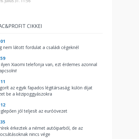
6. július 31. 11:56
AC&PROFIT CIKKEI
:01
g nem látott fordulat a családi cégeknél
:59
 ilyen Xiaomi telefonja van, ezt érdemes azonnal
apcsolni!
:11
gorít az egyik fapados légitársaság: külön díjat
zet be a kézipoggyászokra
:12
glepően jól teljesít az euróövezet
:35
 hírek érkeztek a német autóiparból, de az
bocsátásoknak nincs vége