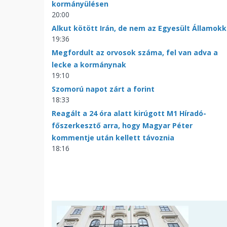
kormányülésen
20:00
Alkut kötött Irán, de nem az Egyesült Államokk
19:36
Megfordult az orvosok száma, fel van adva a
lecke a kormánynak
19:10
Szomorú napot zárt a forint
18:33
Reagált a 24 óra alatt kirúgott M1 Híradó-
főszerkesztő arra, hogy Magyar Péter
kommentje után kellett távoznia
18:16