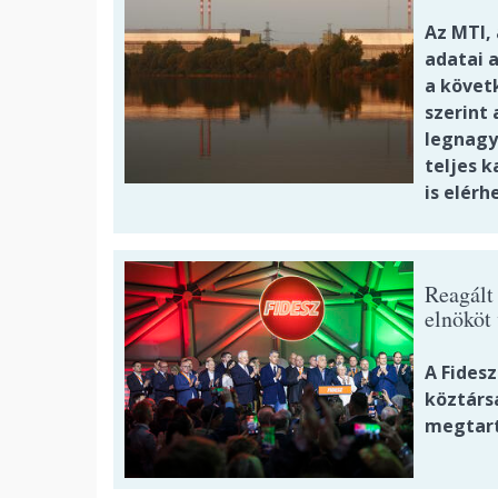
Az MTI,
adatai a
a követk
szerint
legnagy
teljes 
is elérhe
Reagált 
elnököt
A Fidesz
köztárs
megtart