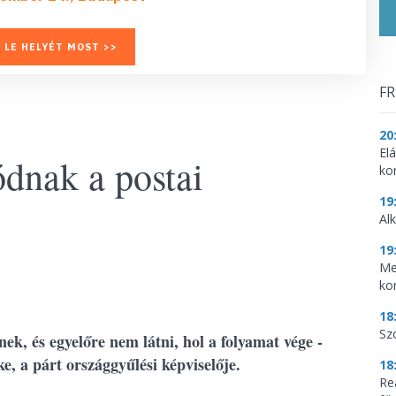
 LE HELYÉT MOST >>
FR
20
El
dnak a postai
ko
19
Al
19
Me
ko
18
Sz
ek, és egyelőre nem látni, hol a folyamat vége -
, a párt országgyűlési képviselője.
18
Re