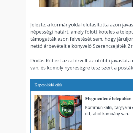
Jelezte: a kormányoldal elutasította azon java
népességi határt, amely fölött köteles a tele
támogatták azon felvetését sem, hogy járuljo
nettó árbevételt elkönyvelő Szerencsejáték Zr
Dudás Róbert azzal érvelt az utóbbi javaslata
van, és komoly nyereségre tesz szert a posták 
Kapcsolódó cikk
Megmentené települése k
Kommunikálni, tárgyalni é
ott, ahol kampány van.