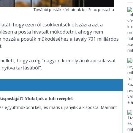
További posták zárhatnak be. Fotó: posta.hu
slatát, hogy ezerről csökkentsék ötszázra azt a
pülésen a posta hivatalt működtetni, ahogy nem
n hozzá a posták működéséhez a tavaly 701 milliárdos
t.
 mellett, hogy a cég "nagyon komoly árukapcsolással
nyitva tartásából".
ispostáját? Mutatjuk a tuti receptet
s együttműködni kell, és máris újranyílik a kisposta. Mármint