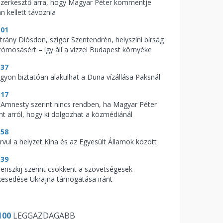
szerkesztő arra, hogy Magyar Péter kommentje
n kellett távoznia
:01
trány Diósdon, szigor Szentendrén, helyszíni bírság
tómosásért – így áll a vízzel Budapest környéke
:37
gyon biztatóan alakulhat a Duna vízállása Paksnál
:17
 Amnesty szerint nincs rendben, ha Magyar Péter
nt arról, hogy ki dolgozhat a közmédiánál
:58
rvul a helyzet Kína és az Egyesült Államok között
:39
lenszkij szerint csökkent a szövetségesek
lkesedése Ukrajna támogatása iránt
100
LEGGAZDAGABB