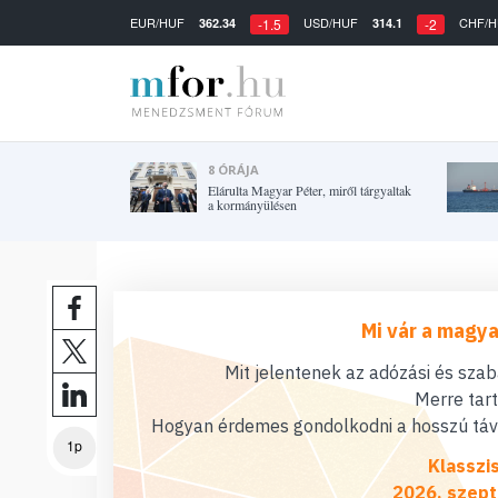
EUR/HUF
USD/HUF
CHF/H
362.34
314.1
-1.5
-2
8 ÓRÁJA
Elárulta Magyar Péter, miről tárgyaltak
a kormányülésen
Mi vár a magya
Mit jelentenek az adózási és sza
Merre tar
Hogyan érdemes gondolkodni a hosszú távú
1p
Klasszi
2026. szept