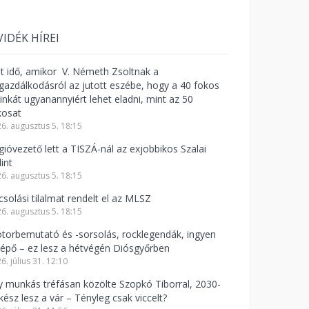
VIDÉK HÍREI
lt idő, amikor V. Németh Zsoltnak a
zgazdálkodásról az jutott eszébe, hogy a 40 fokos
linkát ugyanannyiért lehet eladni, mint az 50
kosat
6. augusztus 5. 18:15
gióvezető lett a TISZÁ-nál az exjobbikos Szalai
int
6. augusztus 5. 18:15
csolási tilalmat rendelt el az MLSZ
6. augusztus 5. 18:15
torbemutató és -sorsolás, rocklegendák, ingyen
lépő – ez lesz a hétvégén Diósgyőrben
6. július 31. 12:10
y munkás tréfásan közölte Szopkó Tiborral, 2030-
kész lesz a vár – Tényleg csak viccelt?