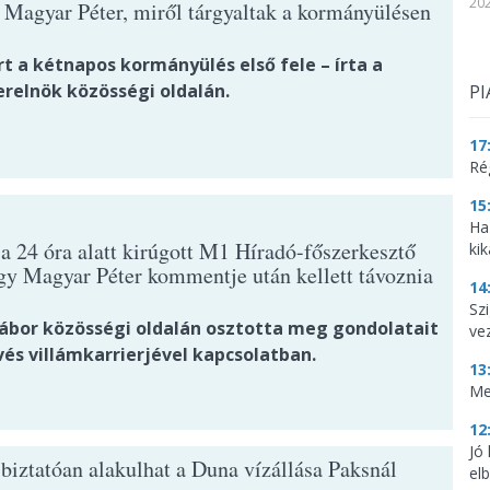
202
a Magyar Péter, miről tárgyaltak a kormányülésen
t a kétnapos kormányülés első fele – írta a
erelnök közösségi oldalán.
PI
17
Ré
15
Ha
 a 24 óra alatt kirúgott M1 Híradó-főszerkesztő
kik
ogy Magyar Péter kommentje után kellett távoznia
14
Szi
ábor közösségi oldalán osztotta meg gondolatait
ve
vés villámkarrierjével kapcsolatban.
13
Me
12
Jó
biztatóan alakulhat a Duna vízállása Paksnál
el