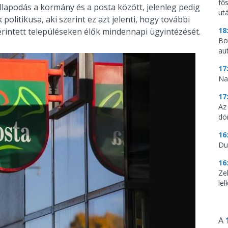
fő
llapodás a kormány és a posta között, jelenleg pedig
utá
 politikusa, aki szerint ez azt jelenti, hogy további
18
érintett településeken élők mindennapi ügyintézését.
Bo
au
17
Na
17
Az
dö
16
Du
16
Ze
le
A