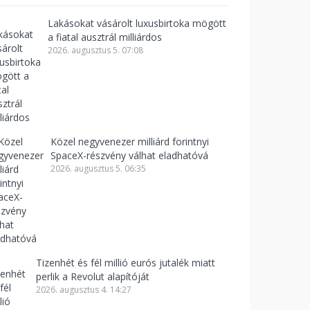
Lakásokat vásárolt luxusbirtoka mögött
a fiatal ausztrál milliárdos
2026. augusztus 5. 07:08
Közel negyvenezer milliárd forintnyi
SpaceX-részvény válhat eladhatóvá
2026. augusztus 5. 06:35
Tizenhét és fél millió eurós jutalék miatt
perlik a Revolut alapítóját
2026. augusztus 4. 14:27