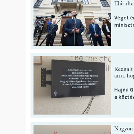
Elárult
Véget ér
miniszt
Reagált
arra, h
Hajdú G
a közté
Nagyon 