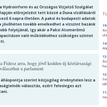
 a Hydroinform és az Országos Vízjelző Szolgálat
lapján előrejelzést tett közzé a Duna vízállásáról
TU
ező 6 napra illetően. A paksi és budapesti adatok
 a jövőhéten tovább emelkedhet a vízszint hazánk
19
obb folyójánál, így akár a Paksi Atomerőmű
Ro
ut
kapacitáson való működéséhez szükséges szintet
ti.
14
Al
13
Bú
a Fidesz arra, hogy jövő kedden új köztársasági
ha
 választhat a parlament
13
Fe
 álláspontja szerint közjogilag érvénytelen lesz a
idé
aságielnök-választás, ezért felesleges azt
ani.
11
Ha