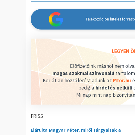
Tájékozódjon hiteles forrásbó
LEGYEN Ö
Előfizetőink máshol nem olvas
magas szakmai színvonalú
tartalom
Korlátlan hozzáférést adunk az
Mfor.hu
é
pedig a
hirdetés nélküli
o
Mi nap mint nap bizonyítan
FRISS
Elárulta Magyar Péter, miről tárgyaltak a