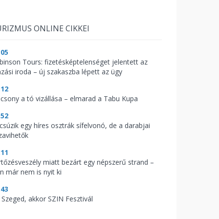
RIZMUS ONLINE CIKKEI
:05
binson Tours: fizetésképtelenséget jelentett az
azási iroda – új szakaszba lépett az ügy
:12
acsony a tó vizállása – elmarad a Tabu Kupa
:52
csúzik egy híres osztrák sífelvonó, de a darabjai
zavihetők
:11
rtőzésveszély miatt bezárt egy népszerű strand –
n már nem is nyit ki
:43
 Szeged, akkor SZIN Fesztivál