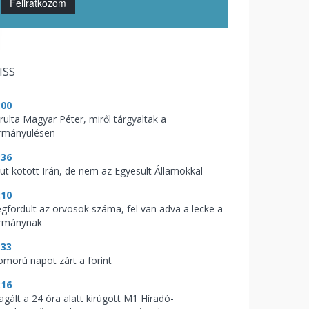
Feliratkozom
ISS
:00
árulta Magyar Péter, miről tárgyaltak a
rmányülésen
:36
kut kötött Irán, de nem az Egyesült Államokkal
:10
gfordult az orvosok száma, fel van adva a lecke a
rmánynak
:33
omorú napot zárt a forint
:16
agált a 24 óra alatt kirúgott M1 Híradó-