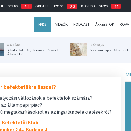
UF
GBP/HUF
BTC/USD
387.83
422.68
64528
-2.4
-2.3
-65
FRISS
VIDEÓK
PODCAST
ÁRRÉSSTOP
ROVA
8 ÓRÁJA
9 ÓRÁJA
Alkut kötött Irán, de nem az Egyesült
Szomorú napot zárt a forint
Államokkal
MF
r befektetőkre ősszel?
bályozási változások a befektetők számára?
t az állampapírpiac?
 megtakarításokról és az ingatlanbefektetésekről?
s Befektetői Klub
ember 24., Budapest