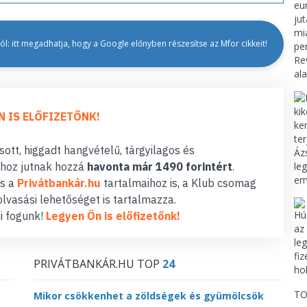
l: itt megadhatja, hogy a Google előnyben részesítse az Mfor cikkeit!
N IS ELŐFIZETŐNK!
ott, higgadt hangvételű, tárgyilagos és
hoz jutnak hozzá
havonta már 1490 forintért
.
s a
Privátbankár.hu
tartalmaihoz is, a Klub csomag
lvasási lehetőséget is tartalmazza.
i fogunk!
Legyen Ön is előfizetőnk!
PRIVÁTBANKÁR.HU TOP
24
TO
Mikor csökkenhet a zöldségek és gyümölcsök