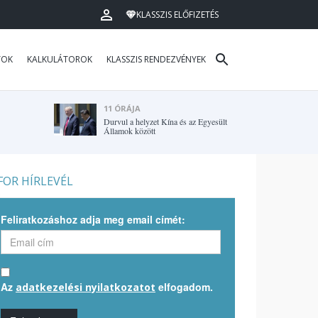
KLASSZIS ELŐFIZETÉS
TOK
KALKULÁTOROK
KLASSZIS RENDEZVÉNYEK
11 ÓRÁJA
Durvul a helyzet Kína és az Egyesült
Államok között
OR HÍRLEVÉL
Feliratkozáshoz adja meg email címét:
Az
elfogadom.
adatkezelési nyilatkozatot