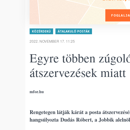
FOGLALJA
KÖZÉRDEKŰ
ÁTALAKULÓ POSTÁK
2022. NOVEMBER 17. 11:25
Egyre többen zúgoló
átszervezések miatt
mfor.hu
Rengetegen látják kárát a posta átszervezésén
hangsúlyozta Dudás Róbert, a Jobbik alelnöke