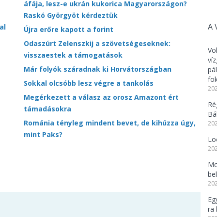
áfája, lesz-e ukrán kukorica Magyarországon?
Raskó Györgyöt kérdeztük
A 
al
Újra erőre kapott a forint
Odaszúrt Zelenszkij a szövetségeseknek:
Vo
visszaestek a támogatások
ví
Már folyók száradnak ki Horvátországban
pá
fo
Sokkal olcsóbb lesz végre a tankolás
202
Megérkezett a válasz az orosz Amazont ért
Ré
támadásokra
Bál
Románia tényleg mindent bevet, de kihúzza úgy,
202
mint Paks?
Lo
202
Mo
be
202
Eg
ra 