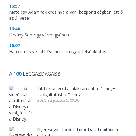
16:57
Matolcsy Ádámnak erős nyara van: központi cégben lett ő
az új vezér
16:40
Járvány Somogy vármegyében
16:07
Három új szakkal bővülhet a magyar felsőoktatás
A
100
LEGGAZDAGABB
TikTok-videókkal alakítaná át a Disney+
szolgáltatást a Disney
2026. augusztus 6. 09:30
Nyereségbe fordult Tibor Dávid építőipari
vállalata