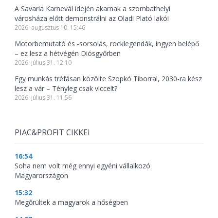
A Savaria Karnevál idején akarnak a szombathelyi
városháza előtt demonstrálni az Oladi Plató lakói
2026. augusztus 10. 15:46
Motorbemutató és -sorsolás, rocklegendák, ingyen belépő
– ez lesz a hétvégén Diósgyőrben
2026. július 31. 12:10
Egy munkás tréfásan közölte Szopkó Tiborral, 2030-ra kész
lesz a vár – Tényleg csak viccelt?
2026. július 31. 11:56
PIAC&PROFIT CIKKEI
16:54
Soha nem volt még ennyi egyéni vállalkozó
Magyarországon
15:32
Megőrültek a magyarok a hőségben