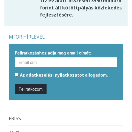
Tíz év alatt összesen 3550 milliárd
forint áll kötöttpályás közlekedés
fejlesztésére.
MFOR HÍRLEVÉL
Feliratkozáshoz adja meg email címét:
Az
elfogadom.
adatkezelési nyilatkozatot
Feliratkozom
FRISS