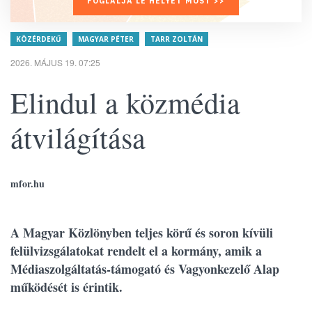
FOGLALJA LE HELYÉT MOST >>
KÖZÉRDEKŰ
MAGYAR PÉTER
TARR ZOLTÁN
2026. MÁJUS 19. 07:25
Elindul a közmédia
átvilágítása
mfor.hu
A Magyar Közlönyben teljes körű és soron kívüli
felülvizsgálatokat rendelt el a kormány, amik a
Médiaszolgáltatás-támogató és Vagyonkezelő Alap
működését is érintik.