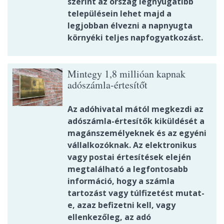
szerint az ország legnyugatibb
településein lehet majd a
legjobban élvezni a napnyugta
környéki teljes napfogyatkozást.
Mintegy 1,8 millióan kapnak
adószámla-értesítőt
Az adóhivatal mától megkezdi az
adószámla-értesítők kiküldését a
magánszemélyeknek és az egyéni
vállalkozóknak. Az elektronikus
vagy postai értesítések elején
megtalálható a legfontosabb
információ, hogy a számla
tartozást vagy túlfizetést mutat-
e, azaz befizetni kell, vagy
ellenkezőleg, az adó