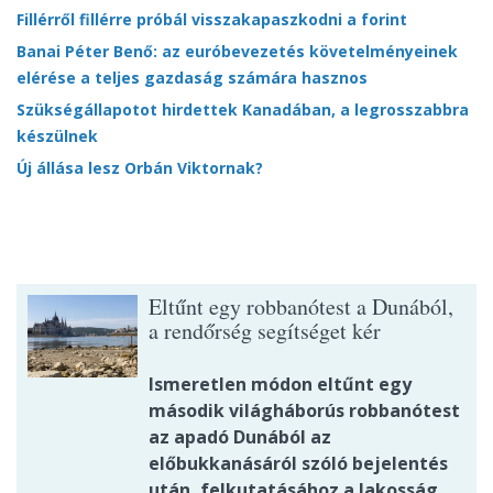
Fillérről fillérre próbál visszakapaszkodni a forint
Banai Péter Benő: az euróbevezetés követelményeinek
elérése a teljes gazdaság számára hasznos
Szükségállapotot hirdettek Kanadában, a legrosszabbra
készülnek
Új állása lesz Orbán Viktornak?
Eltűnt egy robbanótest a Dunából,
a rendőrség segítséget kér
Ismeretlen módon eltűnt egy
második világháborús robbanótest
az apadó Dunából az
előbukkanásáról szóló bejelentés
után, felkutatásához a lakosság