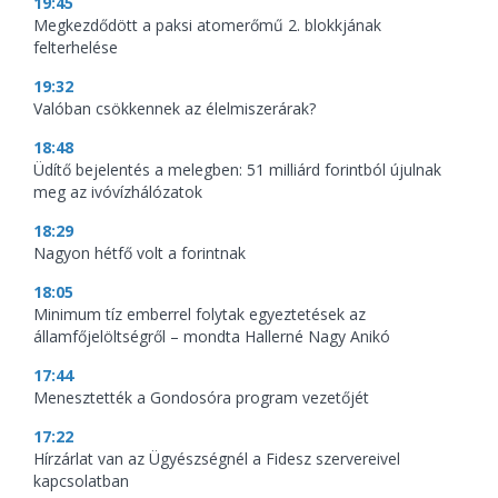
19:45
Megkezdődött a paksi atomerőmű 2. blokkjának
felterhelése
19:32
Valóban csökkennek az élelmiszerárak?
18:48
Üdítő bejelentés a melegben: 51 milliárd forintból újulnak
meg az ivóvízhálózatok
18:29
Nagyon hétfő volt a forintnak
18:05
Minimum tíz emberrel folytak egyeztetések az
államfőjelöltségről – mondta Hallerné Nagy Anikó
17:44
Menesztették a Gondosóra program vezetőjét
17:22
Hírzárlat van az Ügyészségnél a Fidesz szervereivel
kapcsolatban