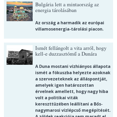
Bulgária lett a mintaország az
energia tárolásában
Az ország a harmadik az európai
villamosenergia-tárolási piacon.
Ismét fellángolt a vita arról, hogy
kell-e duzzasztómű a Dunára
A Duna mostani vízhiányos állapota
ismét a fókuszba helyezte azoknak
a szervezeteknek az álláspontját,
amelyek igen határozottan
érvelnek amellett, hogy nagy hiba
volt a politikai viták
kereszttüzében leállítani a Bős-
nagymarosi vízlépcső megépítését.
A zöldek reakciója sem maradt el,