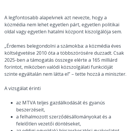
A legfontosabb alapelvnek azt nevezte, hogy a
közmédia nem lehet egyetlen párt, egyetlen politikai
oldal vagy egyetlen hatalmi központ kiszolgálója sem.
„Érdemes belegondolni a számokba: a közmédia éves
költségvetése 2010 óta a többszörösére duzzadt. Csak
2025-ben a támogatás összege elérte a 165 milliárd
forintot, miközben valódi közszolgálati funkcióját
szinte egyáltalán nem látta el” – tette hozzá a miniszter.
A vizsgálat érinti
az MTVA teljes gazdálkodását és gyanús
beszerzéseit,
a felhalmozott szerződésállományokat és a
felelőtlen vezetői döntéseket,
az eddigi egyoldalú hírszerkesztési gyakorlatot,