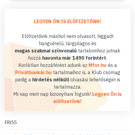
LEGYEN ÖN IS ELŐFIZETŐNK!
Előfizetőink máshol nem olvasott, higgadt
hangvételű, tárgyilagos és
magas szakmai színvonalú
tartalomhoz jutnak
hozzá
havonta már 1490 forintért
.
Korlátlan hozzáférést adunk az
Mfor.hu
és a
Privátbankár.hu
tartalmaihoz is, a Klub csomag
pedig a
hirdetés nélküli
olvasási lehetőséget is
tartalmazza.
Mi nap mint nap bizonyítani fogunk!
Legyen Ön is
előfizetőnk!
FRISS