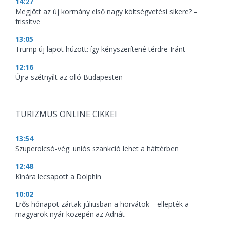
14:27
Megjött az új kormány első nagy költségvetési sikere? –
frissítve
13:05
Trump új lapot húzott: így kényszerítené térdre Iránt
12:16
Újra szétnyílt az olló Budapesten
TURIZMUS ONLINE CIKKEI
13:54
Szuperolcsó-vég: uniós szankció lehet a háttérben
12:48
Kínára lecsapott a Dolphin
10:02
Erős hónapot zártak júliusban a horvátok – ellepték a
magyarok nyár közepén az Adriát