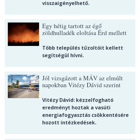
visszaigényelhető.
Egy hétig tartott az égő
zöldhulladék eloltása Érd mellett
Több település tűzoltóit kellett
segítségül hívni.
Jól vizsgázott a MÁV az elmúlt
napokban Vitézy Dávid szerint
Vitézy Dávid: kézzelfogható
eredményt hoztak a vasúti
energiafogyasztás csökkentésére
hozott intézkedések.