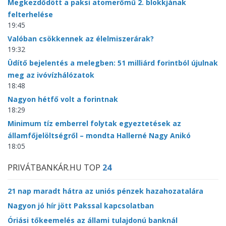
Megkezdődött a paksi atomerőmű 2. blokkjának
felterhelése
19:45
Valóban csökkennek az élelmiszerárak?
19:32
Üdítő bejelentés a melegben: 51 milliárd forintból újulnak
meg az ivóvízhálózatok
18:48
Nagyon hétfő volt a forintnak
18:29
Minimum tíz emberrel folytak egyeztetések az
államfőjelöltségről – mondta Hallerné Nagy Anikó
18:05
PRIVÁTBANKÁR.HU TOP
24
21 nap maradt hátra az uniós pénzek hazahozatalára
Nagyon jó hír jött Pakssal kapcsolatban
Óriási tőkeemelés az állami tulajdonú banknál