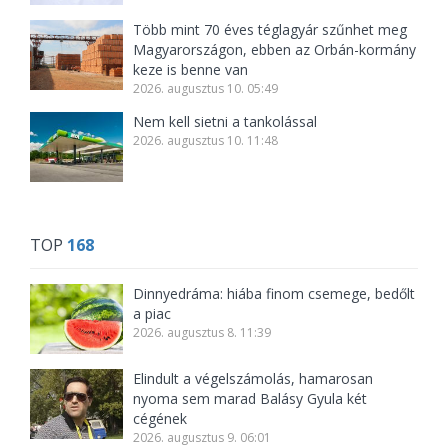
Több mint 70 éves téglagyár szűnhet meg
Magyarországon, ebben az Orbán-kormány
keze is benne van
2026. augusztus 10. 05:49
Nem kell sietni a tankolással
2026. augusztus 10. 11:48
TOP
168
Dinnyedráma: hiába finom csemege, bedőlt
a piac
2026. augusztus 8. 11:39
Elindult a végelszámolás, hamarosan
nyoma sem marad Balásy Gyula két
cégének
2026. augusztus 9. 06:01