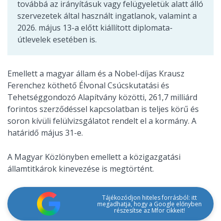
továbbá az irányításuk vagy felügyeletük alatt álló
szervezetek által használt ingatlanok, valamint a
2026. május 13-a előtt kiállított diplomata-
útlevelek esetében is.
Emellett a magyar állam és a Nobel-díjas Krausz
Ferenchez köthető Élvonal Csúcskutatási és
Tehetséggondozó Alapítvány közötti, 261,7 milliárd
forintos szerződéssel kapcsolatban is teljes körű és
soron kívüli felülvizsgálatot rendelt el a kormány. A
határidő május 31-e.
A Magyar Közlönyben emellett a közigazgatási
államtitkárok kinevezése is megtörtént.
Tájékozódjon hiteles forrásból: itt
megadhatja, hogy a Google előnyben
részesítse az Mfor cikkeit!