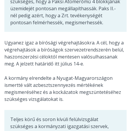
szükséges, hogy a Paksi Atomerőmű 4 blokkjának
üzemidejét pontosan megállapíthassák. Paks II.-
nél pedig azért, hogy a Zrt. tevékenységét
pontosan felmérhessék, megismerhessék.
Ugyanez igaz a bírósági végrehajtásokra. A cél, hogy a
végrehajtások a bíróságok szervezetrendszerén belül,
haszonszerzési céloktól mentesen valósulhassanak
meg. A jelzett határidő itt július 14-e.
A kormány elrendelte a Nyugat-Magyarországon
ismertté vált azbesztszennyezés mértékének
megismeréséhez és a kockázatok megszüntetéséhez
szükséges vizsgálatokat is.
Teljes körű és soron kívüli felülvizsgálat
szükséges a kormányzati igazgatási szervek,