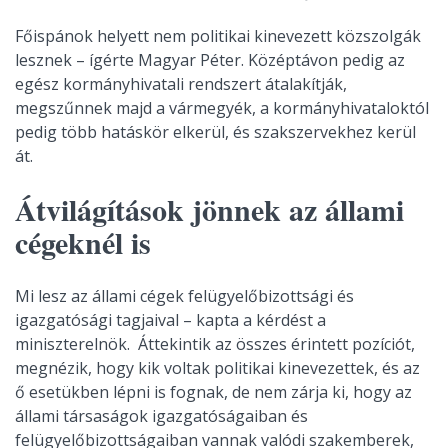
Főispánok helyett nem politikai kinevezett közszolgák
lesznek – ígérte Magyar Péter. Középtávon pedig az
egész kormányhivatali rendszert átalakítják,
megszűnnek majd a vármegyék, a kormányhivataloktól
pedig több hatáskör elkerül, és szakszervekhez kerül
át.
Átvilágítások jönnek az állami
cégeknél is
Mi lesz az állami cégek felügyelőbizottsági és
igazgatósági tagjaival – kapta a kérdést a
miniszterelnök. Áttekintik az összes érintett pozíciót,
megnézik, hogy kik voltak politikai kinevezettek, és az
ő esetükben lépni is fognak, de nem zárja ki, hogy az
állami társaságok igazgatóságaiban és
felügyelőbizottságaiban vannak valódi szakemberek,