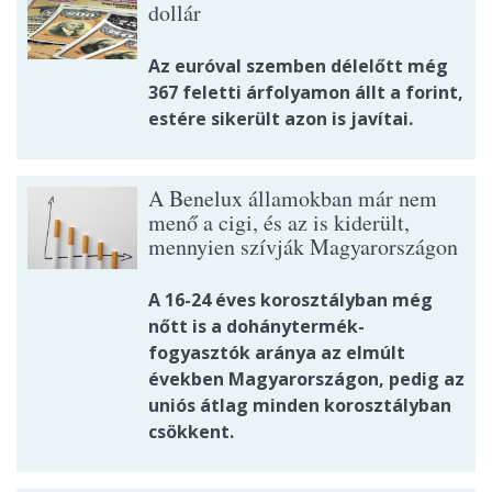
dollár
Az euróval szemben délelőtt még
367 feletti árfolyamon állt a forint,
estére sikerült azon is javítai.
A Benelux államokban már nem
menő a cigi, és az is kiderült,
mennyien szívják Magyarországon
A 16-24 éves korosztályban még
nőtt is a dohánytermék-
fogyasztók aránya az elmúlt
években Magyarországon, pedig az
uniós átlag minden korosztályban
csökkent.