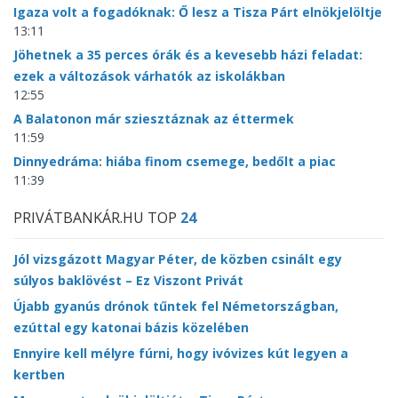
Igaza volt a fogadóknak: Ő lesz a Tisza Párt elnökjelöltje
13:11
Jöhetnek a 35 perces órák és a kevesebb házi feladat:
ezek a változások várhatók az iskolákban
12:55
A Balatonon már sziesztáznak az éttermek
11:59
Dinnyedráma: hiába finom csemege, bedőlt a piac
11:39
PRIVÁTBANKÁR.HU TOP
24
Jól vizsgázott Magyar Péter, de közben csinált egy
súlyos baklövést – Ez Viszont Privát
Újabb gyanús drónok tűntek fel Németországban,
ezúttal egy katonai bázis közelében
Ennyire kell mélyre fúrni, hogy ivóvizes kút legyen a
kertben