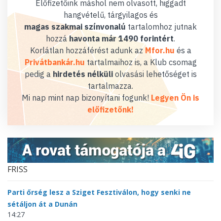
Előfizetőink máshol nem olvasott, higgadt
hangvételű, tárgyilagos és
magas szakmai színvonalú
tartalomhoz jutnak
hozzá
havonta már 1490 forintért
.
Korlátlan hozzáférést adunk az
Mfor.hu
és a
Privátbankár.hu
tartalmaihoz is, a Klub csomag
pedig a
hirdetés nélküli
olvasási lehetőséget is
tartalmazza.
Mi nap mint nap bizonyítani fogunk!
Legyen Ön is
előfizetőnk!
FRISS
Parti őrség lesz a Sziget Fesztiválon, hogy senki ne
sétáljon át a Dunán
14:27