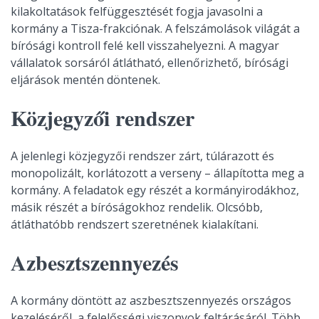
kilakoltatások felfüggesztését fogja javasolni a
kormány a Tisza-frakciónak. A felszámolások világát a
bírósági kontroll felé kell visszahelyezni. A magyar
vállalatok sorsáról átlátható, ellenőrizhető, bírósági
eljárások mentén döntenek.
Közjegyzői rendszer
A jelenlegi közjegyzői rendszer zárt, túlárazott és
monopolizált, korlátozott a verseny – állapította meg a
kormány. A feladatok egy részét a kormányirodákhoz,
másik részét a bíróságokhoz rendelik. Olcsóbb,
átláthatóbb rendszert szeretnének kialakítani.
Azbesztszennyezés
A kormány döntött az aszbesztszennyezés országos
kezeléséről, a felelősségi viszonyok feltárásáról. Több