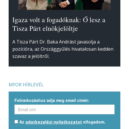
Igaza volt a fogadóknak: Ő lesz a
Tisza Párt elnökjelöltje
A Tisza Párt Dr. Baka Andrást javasolja a
pozícióra, az Országgyűlés hivatalosan kedden
szavaz a jelöltről.
MFOR HÍRLEVÉL
Feliratkozáshoz adja meg email címét:
Az
elfogadom.
adatkezelési nyilatkozatot