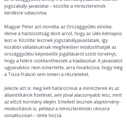
jogszabály-javaslatai – közölte a miniszterelnök
kérdésre válaszolva.
Magyar Péter azt mondta: az Országgyűlés elnöke,
illetve a házbizottság dönt arról, hogy az ülés kétnapos
lesz-e. Közölte: lesznek jogszabályjavaslataik, így
korábbi vállalásuknak megfelelően módosíthatják az
országgyűlési képviselők jogállásáról szóló törvényt,
hogy a felére csökkenthessék a kiadásokat. A javaslatot
ugyanakkor nem ismertette, arra hivatkozva, hogy még
a Tisza-frakció sem ismeri a részleteket.
Jelezte azt is: meg kell határozniuk a miniszterek és az
államtitkárok fizetését, ami jóval alacsonyabb lesz, mint
az előző kormány idején. Emellett lesznek alaptörvény-
módosítások is, például a miniszterelnöki ciklusra
vonatkozóan – tette hozzá.