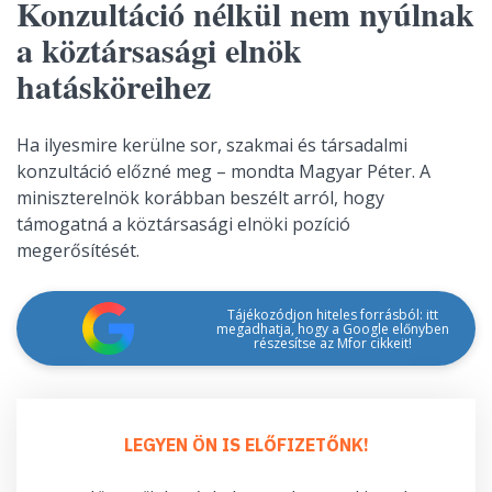
Konzultáció nélkül nem nyúlnak
a köztársasági elnök
hatásköreihez
Ha ilyesmire kerülne sor, szakmai és társadalmi
konzultáció előzné meg – mondta Magyar Péter. A
miniszterelnök korábban beszélt arról, hogy
támogatná a köztársasági elnöki pozíció
megerősítését.
Tájékozódjon hiteles forrásból: itt
megadhatja, hogy a Google előnyben
részesítse az Mfor cikkeit!
LEGYEN ÖN IS ELŐFIZETŐNK!