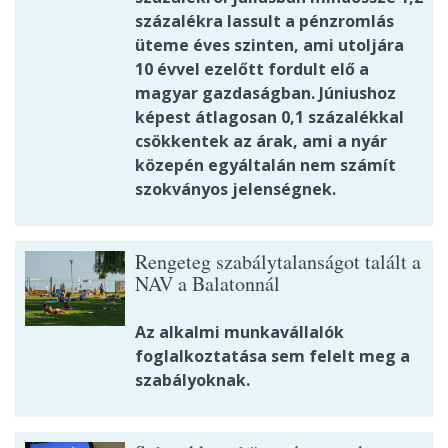
százalékra lassult a pénzromlás
üteme éves szinten, ami utoljára
10 évvel ezelőtt fordult elő a
magyar gazdaságban. Júniushoz
képest átlagosan 0,1 százalékkal
csökkentek az árak, ami a nyár
közepén egyáltalán nem számít
szokványos jelenségnek.
Rengeteg szabálytalanságot talált a
NAV a Balatonnál
Az alkalmi munkavállalók
foglalkoztatása sem felelt meg a
szabályoknak.