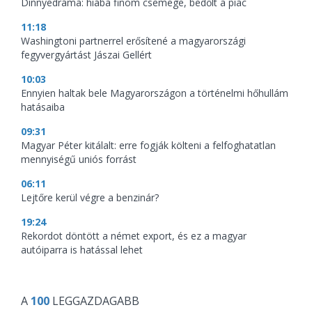
Dinnyedráma: hiába finom csemege, bedőlt a piac
11:18
Washingtoni partnerrel erősítené a magyarországi
fegyvergyártást Jászai Gellért
10:03
Ennyien haltak bele Magyarországon a történelmi hőhullám
hatásaiba
09:31
Magyar Péter kitálalt: erre fogják költeni a felfoghatatlan
mennyiségű uniós forrást
06:11
Lejtőre kerül végre a benzinár?
19:24
Rekordot döntött a német export, és ez a magyar
autóiparra is hatással lehet
A
100
LEGGAZDAGABB