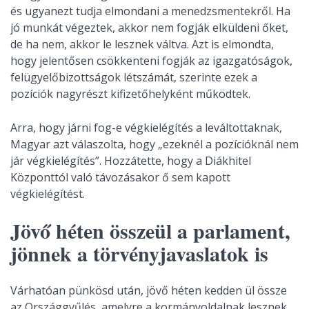
és ugyanezt tudja elmondani a menedzsmentekről. Ha
jó munkát végeztek, akkor nem fogják elküldeni őket,
de ha nem, akkor le lesznek váltva. Azt is elmondta,
hogy jelentősen csökkenteni fogják az igazgatóságok,
felügyelőbizottságok létszámát, szerinte ezek a
pozíciók nagyrészt kifizetőhelyként működtek.
Arra, hogy járni fog-e végkielégítés a leváltottaknak,
Magyar azt válaszolta, hogy
„ezeknél a pozícióknál nem
jár végkielégítés”. Hozzátette, hogy a Diákhitel
Központtól való távozásakor ő sem kapott
végkielégítést.
Jövő héten összeül a parlament,
jönnek a törvényjavaslatok is
Várhatóan pünkösd után, jövő héten kedden ül össze
az Országgyűlés, amelyre a kormányoldalnak lesznek