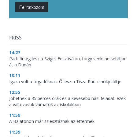
Feliratkozom
FRISS
14:27
Parti őrség lesz a Sziget Fesztiválon, hogy senki ne sétáljon
át a Dunán
13:11
Igaza volt a fogadóknak: Ő lesz a Tisza Párt elnökjelöltje
12:55
Jöhetnek a 35 perces órák és a kevesebb házi feladat: ezek
a változások várhatók az iskolákban
11:59
A Balatonon már sziesztáznak az éttermek
11:39