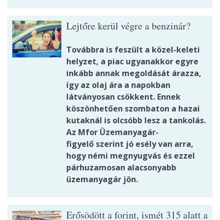
Lejtőre kerül végre a benzinár?
Továbbra is feszült a közel-keleti
helyzet, a piac ugyanakkor egyre
inkább annak megoldását árazza,
így az olaj ára a napokban
látványosan csökkent. Ennek
köszönhetően szombaton a hazai
kutaknál is olcsóbb lesz a tankolás.
Az Mfor Üzemanyagár-
figyelő szerint jó esély van arra,
hogy némi megnyugvás és ezzel
párhuzamosan alacsonyabb
üzemanyagár jön.
Erősödött a forint, ismét 315 alatt a