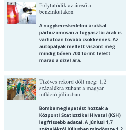
Folytatódik az áreső a
benzinkutakon
A nagykereskedelmi árakkal
párhuzamosan a fogyasztói árak is
várhatóan tovább csökkennek. Az
autópályák mellett viszont még
mindig bőven 700 forint felett
marad a dízel ára.
Tízéves rekord dőlt meg: 1,2
százalékra zuhant a magyar
infláció júliusban
Bombameglepetést hoztak a
Központi Statisztikai Hivatal (KSH)
legfrissebb adatai. A júniusi 1,7
százalékról júliusban mindössze 1,2