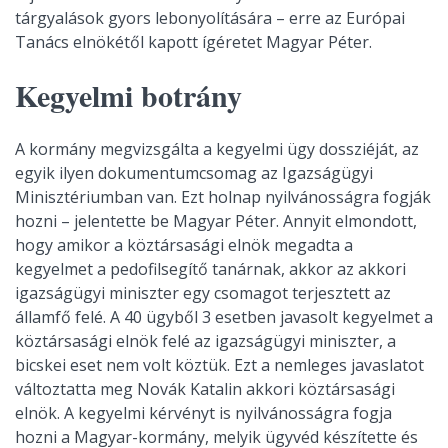
tárgyalások gyors lebonyolítására – erre az Európai
Tanács elnökétől kapott ígéretet Magyar Péter.
Kegyelmi botrány
A kormány megvizsgálta a kegyelmi ügy dossziéját, az
egyik ilyen dokumentumcsomag az Igazságügyi
Minisztériumban van. Ezt holnap nyilvánosságra fogják
hozni – jelentette be Magyar Péter. Annyit elmondott,
hogy amikor a köztársasági elnök megadta a
kegyelmet a pedofilsegítő tanárnak, akkor az akkori
igazságügyi miniszter egy csomagot terjesztett az
államfő felé. A 40 ügyből 3 esetben javasolt kegyelmet a
köztársasági elnök felé az igazságügyi miniszter, a
bicskei eset nem volt köztük. Ezt a nemleges javaslatot
változtatta meg Novák Katalin akkori köztársasági
elnök. A kegyelmi kérvényt is nyilvánosságra fogja
hozni a Magyar-kormány, melyik ügyvéd készítette és