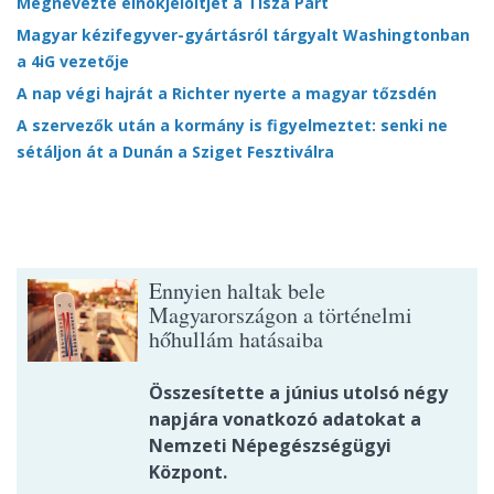
Megnevezte elnökjelöltjét a Tisza Párt
Magyar kézifegyver-gyártásról tárgyalt Washingtonban
a 4iG vezetője
A nap végi hajrát a Richter nyerte a magyar tőzsdén
A szervezők után a kormány is figyelmeztet: senki ne
sétáljon át a Dunán a Sziget Fesztiválra
Ennyien haltak bele
Magyarországon a történelmi
hőhullám hatásaiba
Összesítette a június utolsó négy
napjára vonatkozó adatokat a
Nemzeti Népegészségügyi
Központ.