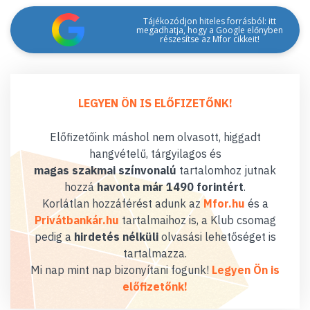
Tájékozódjon hiteles forrásból: itt
megadhatja, hogy a Google előnyben
részesítse az Mfor cikkeit!
LEGYEN ÖN IS ELŐFIZETŐNK!
Előfizetőink máshol nem olvasott, higgadt
hangvételű, tárgyilagos és
magas szakmai színvonalú
tartalomhoz jutnak
hozzá
havonta már 1490 forintért
.
Korlátlan hozzáférést adunk az
Mfor.hu
és a
Privátbankár.hu
tartalmaihoz is, a Klub csomag
pedig a
hirdetés nélküli
olvasási lehetőséget is
tartalmazza.
Mi nap mint nap bizonyítani fogunk!
Legyen Ön is
előfizetőnk!