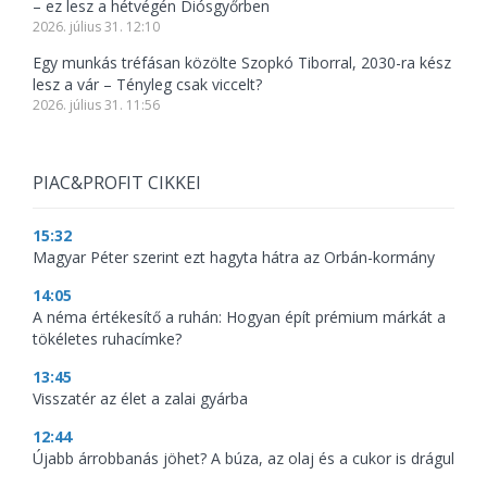
– ez lesz a hétvégén Diósgyőrben
2026. július 31. 12:10
Egy munkás tréfásan közölte Szopkó Tiborral, 2030-ra kész
lesz a vár – Tényleg csak viccelt?
2026. július 31. 11:56
PIAC&PROFIT CIKKEI
15:32
Magyar Péter szerint ezt hagyta hátra az Orbán-kormány
14:05
A néma értékesítő a ruhán: Hogyan épít prémium márkát a
tökéletes ruhacímke?
13:45
Visszatér az élet a zalai gyárba
12:44
Újabb árrobbanás jöhet? A búza, az olaj és a cukor is drágul