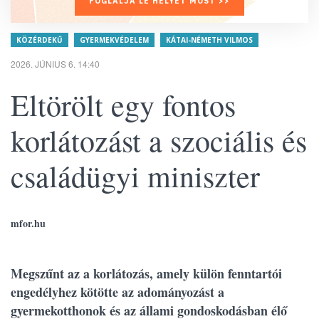
FOGLALJA LE HELYÉT MOST >>
KÖZÉRDEKŰ
GYERMEKVÉDELEM
KÁTAI-NÉMETH VILMOS
2026. JÚNIUS 6. 14:40
Eltörölt egy fontos
korlátozást a szociális és
családügyi miniszter
mfor.hu
Megszűnt az a korlátozás, amely külön fenntartói
engedélyhez kötötte az adományozást a
gyermekotthonok és az állami gondoskodásban élő