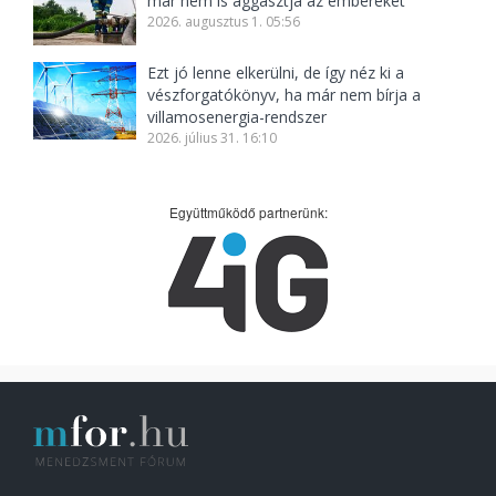
már nem is aggasztja az embereket
2026. augusztus 1. 05:56
Ezt jó lenne elkerülni, de így néz ki a
vészforgatókönyv, ha már nem bírja a
villamosenergia-rendszer
2026. július 31. 16:10
Együttműködő partnerünk: