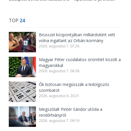
TOP
24
Brüsszel központjában milliárdokért vett
volna ingatlant az Orbán-kormány
2026. augusztus 7. 07:26
Magyar Péter csodálatos örömhírt közölt a
magyarokkal
2026. augusztus 7. 06:38
Ők biztosan megússzák a ledolgozós
szombatot
2026. augusztus 6. 20:21
Megszólalt Pintér Sándor utóda a
rendőrhiányról
2026. augusztus 7. 09:19