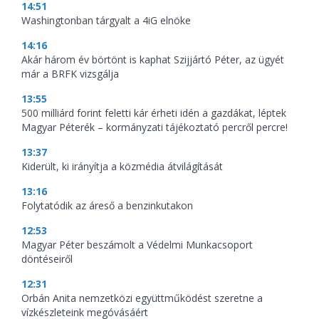
14:51
Washingtonban tárgyalt a 4iG elnöke
14:16
Akár három év börtönt is kaphat Szijjártó Péter, az ügyét
már a BRFK vizsgálja
13:55
500 milliárd forint feletti kár érheti idén a gazdákat, léptek
Magyar Péterék – kormányzati tájékoztató percről percre!
13:37
Kiderült, ki irányítja a közmédia átvilágítását
13:16
Folytatódik az áreső a benzinkutakon
12:53
Magyar Péter beszámolt a Védelmi Munkacsoport
döntéseiről
12:31
Orbán Anita nemzetközi együttműködést szeretne a
vízkészleteink megóvásáért