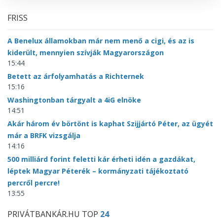
FRISS
A Benelux államokban már nem menő a cigi, és az is
kiderült, mennyien szívják Magyarországon
15:44
Betett az árfolyamhatás a Richternek
15:16
Washingtonban tárgyalt a 4iG elnöke
14:51
Akár három év börtönt is kaphat Szijjártó Péter, az ügyét
már a BRFK vizsgálja
14:16
500 milliárd forint feletti kár érheti idén a gazdákat,
léptek Magyar Péterék – kormányzati tájékoztató
percről percre!
13:55
PRIVÁTBANKÁR.HU TOP
24