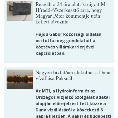
Reagált a 24 óra alatt kirúgott M1
Híradó-főszerkesztő arra, hogy
Magyar Péter kommentje után
kellett távoznia
Hajdú Gábor közösségi oldalán
osztotta meg gondolatait a
köztévés villámkarrierjével
kapcsolatban.
Nagyon biztatóan alakulhat a Duna
vízállása Paksnál
Az MTI, a Hydroinform és az
Országos Vízjelző Szolgálat adatai
alapján előrejelzést tett közzé a
Duna vízállásáról a következő 6
napra illetően. A paksi és budapesti