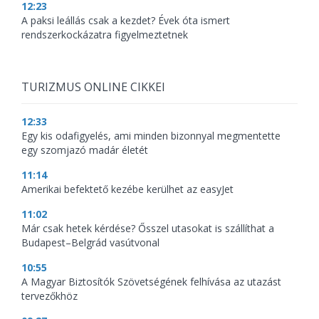
12:23
A paksi leállás csak a kezdet? Évek óta ismert
rendszerkockázatra figyelmeztetnek
TURIZMUS ONLINE CIKKEI
12:33
Egy kis odafigyelés, ami minden bizonnyal megmentette
egy szomjazó madár életét
11:14
Amerikai befektető kezébe kerülhet az easyJet
11:02
Már csak hetek kérdése? Ősszel utasokat is szállíthat a
Budapest–Belgrád vasútvonal
10:55
A Magyar Biztosítók Szövetségének felhívása az utazást
tervezőkhöz