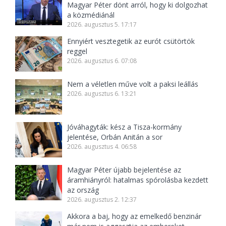
Magyar Péter dönt arról, hogy ki dolgozhat
a közmédiánál
2026. augusztus 5. 17:17
Ennyiért vesztegetik az eurót csütörtök
reggel
2026. augusztus 6. 07:08
Nem a véletlen műve volt a paksi leállás
2026. augusztus 6. 13:21
Jóváhagyták: kész a Tisza-kormány
jelentése, Orbán Anitán a sor
2026. augusztus 4. 06:58
Magyar Péter újabb bejelentése az
áramhiányról: hatalmas spórolásba kezdett
az ország
2026. augusztus 2. 12:37
Akkora a baj, hogy az emelkedő benzinár