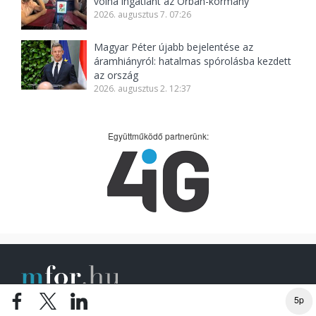
volna ingatlant az Orbán-kormány
2026. augusztus 7. 07:26
Magyar Péter újabb bejelentése az
áramhiányról: hatalmas spórolásba kezdett
az ország
2026. augusztus 2. 12:37
Együttműködő partnerünk:
5p