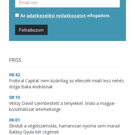
Az
elfogadom.
adatkezelési nyilatkozatot
Feliratkozom
FRISS
08:42
Political Capital: nem kizárólag az ellenzék miatt lesz nehéz
dolga Baka Andrásnak
08:10
Vitézy Dávid szembesített a tényekkel: óriási a magyar
közúthálózat leterheltsége
06:01
Elindult a végelszámolás, hamarosan nyoma sem marad
Balásy Gyula két cégének