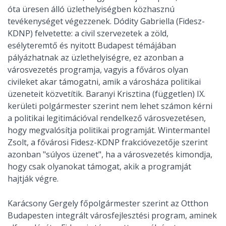
óta üresen álló üzlethelyiségben közhasznú
tevékenységet végezzenek. Dódity Gabriella (Fidesz-
KDNP) felvetette: a civil szervezetek a zöld,
esélyteremtő és nyitott Budapest témájában
pályázhatnak az üzlethelyiségre, ez azonban a
városvezetés programja, vagyis a főváros olyan
civileket akar támogatni, amik a városháza politikai
üzeneteit közvetítik. Baranyi Krisztina (független) IX.
kerületi polgármester szerint nem lehet számon kérni
a politikai legitimációval rendelkező városvezetésen,
hogy megvalósítja politikai programját. Wintermantel
Zsolt, a fővárosi Fidesz-KDNP frakcióvezetője szerint
azonban "súlyos üzenet", ha a városvezetés kimondja,
hogy csak olyanokat támogat, akik a programját
hajtják végre.
Karácsony Gergely főpolgármester szerint az Otthon
Budapesten integrált városfejlesztési program, aminek