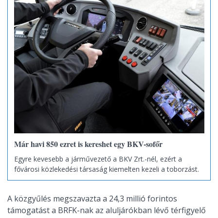
Már havi 850 ezret is kereshet egy BKV-sofőr
Egyre kevesebb a járművezető a BKV Zrt.-nél, ezért a
fővárosi közlekedési társaság kiemelten kezeli a toborzást.
A közgyűlés megszavazta a 24,3 millió forintos
támogatást a BRFK-nak az aluljárókban lévő térfigyelő