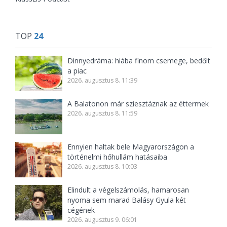
TOP
24
Dinnyedráma: hiába finom csemege, bedőlt
a piac
2026. augusztus 8. 11:39
A Balatonon már sziesztáznak az éttermek
2026. augusztus 8. 11:59
Ennyien haltak bele Magyarországon a
történelmi hőhullám hatásaiba
2026. augusztus 8. 10:03
Elindult a végelszámolás, hamarosan
nyoma sem marad Balásy Gyula két
cégének
2026. augusztus 9. 06:01