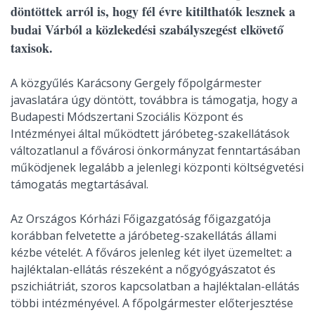
döntöttek arról is, hogy fél évre kitilthatók lesznek a
budai Várból a közlekedési szabályszegést elkövető
taxisok.
A közgyűlés Karácsony Gergely főpolgármester
javaslatára úgy döntött, továbbra is támogatja, hogy a
Budapesti Módszertani Szociális Központ és
Intézményei által működtett járóbeteg-szakellátások
változatlanul a fővárosi önkormányzat fenntartásában
működjenek legalább a jelenlegi központi költségvetési
támogatás megtartásával.
Az Országos Kórházi Főigazgatóság főigazgatója
korábban felvetette a járóbeteg-szakellátás állami
kézbe vételét. A főváros jelenleg két ilyet üzemeltet: a
hajléktalan-ellátás részeként a nőgyógyászatot és
pszichiátriát, szoros kapcsolatban a hajléktalan-ellátás
többi intézményével. A főpolgármester előterjesztése