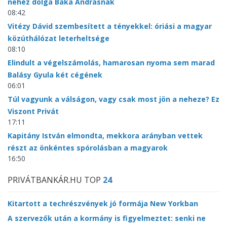
nehéz dolga Baka Andrásnak
08:42
Vitézy Dávid szembesített a tényekkel: óriási a magyar
közúthálózat leterheltsége
08:10
Elindult a végelszámolás, hamarosan nyoma sem marad
Balásy Gyula két cégének
06:01
Túl vagyunk a válságon, vagy csak most jön a neheze? Ez
Viszont Privát
17:11
Kapitány István elmondta, mekkora arányban vettek
részt az önkéntes spórolásban a magyarok
16:50
PRIVÁTBANKÁR.HU TOP
24
Kitartott a techrészvények jó formája New Yorkban
A szervezők után a kormány is figyelmeztet: senki ne