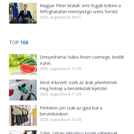
Magyar Péter kitálalt: erre fogják költeni a
felfoghatatlan mennyiségű uniós forrást
2026. augusztus 8. 09:31
TOP
168
Dinnyedráma: hiába finom csemege, bedőlt
a piac
2026. augusztus 8. 11:39
Most érkezett: ezek az árak jelenhetnek
meg holnap a benzinkutak kijelzőin
2026. augusztus 4. 11:24
Pénteken jön csak az igazi buli a
benzinkutakon
2026. augusztus 6. 12:44
Több, Orbán Viktorhoz közeli vállalatnak