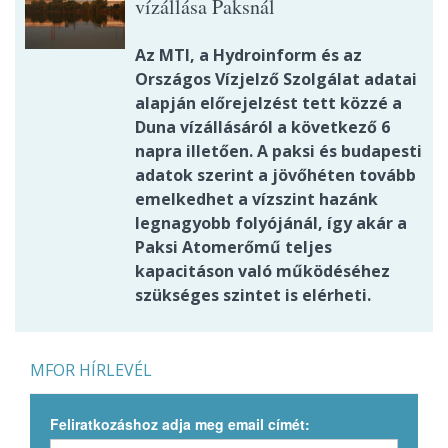
vízállása Paksnál
Az MTI, a Hydroinform és az
Országos Vízjelző Szolgálat adatai
alapján előrejelzést tett közzé a
Duna vízállásáról a következő 6
napra illetően. A paksi és budapesti
adatok szerint a jövőhéten tovább
emelkedhet a vízszint hazánk
legnagyobb folyójánál, így akár a
Paksi Atomerőmű teljes
kapacitáson való működéséhez
szükséges szintet is elérheti.
MFOR HÍRLEVÉL
Feliratkozáshoz adja meg email címét: