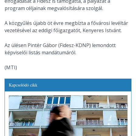
elfogadását a Fidesz is támogatta, a pályázat a
program céljainak megvalósítására szolgál.
A közgyűlés újabb öt évre megbízta a fővárosi levéltár
vezetésével az eddigi főigazgatót, Kenyeres Istvánt.
Az ülésen Pintér Gábor (Fidesz-KDNP) lemondott
képviselői listás mandátumáról.
(MTI)
Kapcsolódó cikk