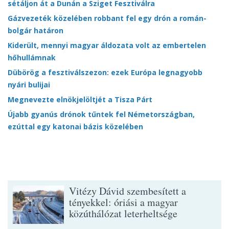
sétáljon át a Dunán a Sziget Fesztiválra
Gázvezeték közelében robbant fel egy drón a román-
bolgár határon
Kiderült, mennyi magyar áldozata volt az embertelen
hőhullámnak
Dübörög a fesztiválszezon: ezek Európa legnagyobb
nyári bulijai
Megnevezte elnökjelöltjét a Tisza Párt
Újabb gyanús drónok tűntek fel Németországban,
ezúttal egy katonai bázis közelében
Vitézy Dávid szembesített a
tényekkel: óriási a magyar
közúthálózat leterheltsége