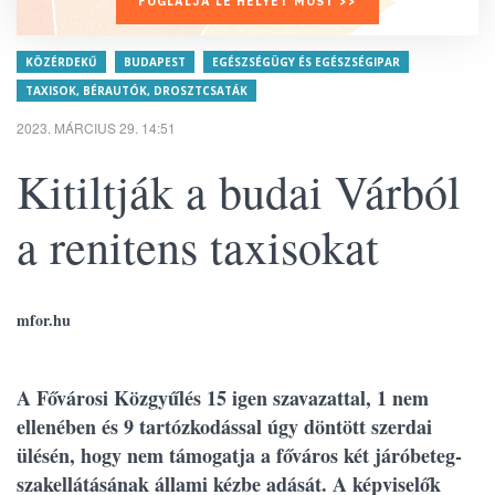
FOGLALJA LE HELYÉT MOST >>
KÖZÉRDEKŰ
BUDAPEST
EGÉSZSÉGÜGY ÉS EGÉSZSÉGIPAR
TAXISOK, BÉRAUTÓK, DROSZTCSATÁK
2023. MÁRCIUS 29. 14:51
Kitiltják a budai Várból
a renitens taxisokat
mfor.hu
A Fővárosi Közgyűlés 15 igen szavazattal, 1 nem
ellenében és 9 tartózkodással úgy döntött szerdai
ülésén, hogy nem támogatja a főváros két járóbeteg-
szakellátásának állami kézbe adását. A képviselők