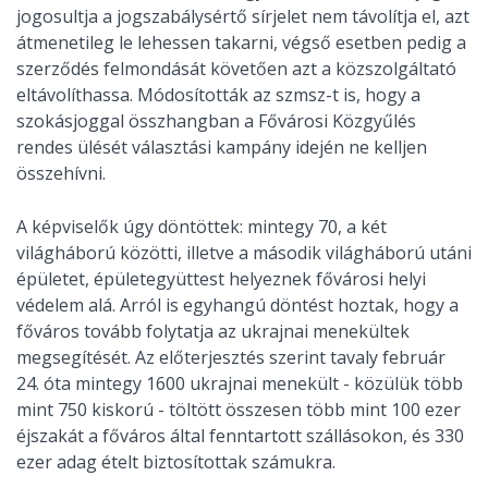
jogosultja a jogszabálysértő sírjelet nem távolítja el, azt
átmenetileg le lehessen takarni, végső esetben pedig a
szerződés felmondását követően azt a közszolgáltató
eltávolíthassa. Módosították az szmsz-t is, hogy a
szokásjoggal összhangban a Fővárosi Közgyűlés
rendes ülését választási kampány idején ne kelljen
összehívni.
A képviselők úgy döntöttek: mintegy 70, a két
világháború közötti, illetve a második világháború utáni
épületet, épületegyüttest helyeznek fővárosi helyi
védelem alá. Arról is egyhangú döntést hoztak, hogy a
főváros tovább folytatja az ukrajnai menekültek
megsegítését. Az előterjesztés szerint tavaly február
24. óta mintegy 1600 ukrajnai menekült - közülük több
mint 750 kiskorú - töltött összesen több mint 100 ezer
éjszakát a főváros által fenntartott szállásokon, és 330
ezer adag ételt biztosítottak számukra.