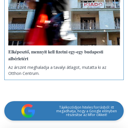
Elképesztő, mennyit kell fizetni egy-egy budapesti
albérletért
Az árszint meghaladja a tavalyi átlagot, mutatta ki az
Otthon Centrum.
Tájékozódjon hiteles forrásból: itt
megadhatja, hogy a Google előnyben
részesítse az Mfor cikkeit!