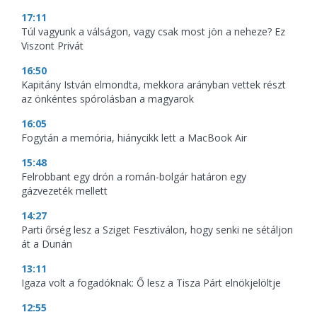
17:11
Túl vagyunk a válságon, vagy csak most jön a neheze? Ez
Viszont Privát
16:50
Kapitány István elmondta, mekkora arányban vettek részt
az önkéntes spórolásban a magyarok
16:05
Fogytán a memória, hiánycikk lett a MacBook Air
15:48
Felrobbant egy drón a román-bolgár határon egy
gázvezeték mellett
14:27
Parti őrség lesz a Sziget Fesztiválon, hogy senki ne sétáljon
át a Dunán
13:11
Igaza volt a fogadóknak: Ő lesz a Tisza Párt elnökjelöltje
12:55