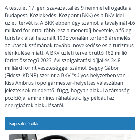
A testület 17 igen szavazattal és 9 nemmel elfogadta a
Budapesti Közlekedési Központ (BKK) és a BKV idei
üzleti tervét is. A BKK ebben úgy számol, a tavalyinál 4,6
milliárd forinttal több lesz a menetdíj-bevétele, a főleg
turisták által használt 100E vonalán történő áremelés,
az utasok számának további növekedése és a turizmus
élénkülése miatt. A BKV üzleti terve bruttó 162 millió
forint összegű 2023. évi szolgáltatási díjjal és 34,8
milliárd forint veszteséggel számol. Bagdy Gábor
(Fidesz-KDNP) szerint a BKV "súlyos helyzetben van",
Kiss Ambrus főpolgármester-helyettes válaszában
jelezte: sok mindentől függ, hogyan alakul a társaság
pozíciója, amire nincs ráhatásuk, így például az
energiaárak alakulásától.
Kapcsolódó cikk