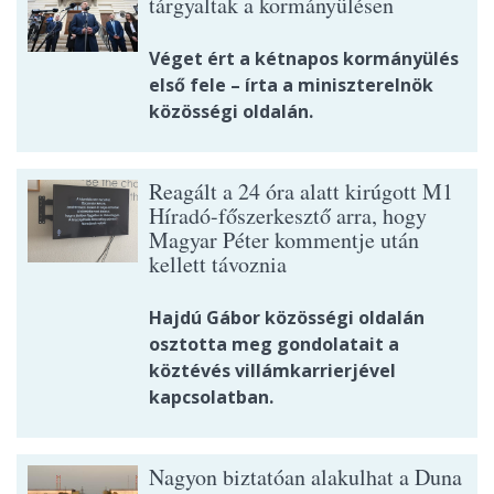
tárgyaltak a kormányülésen
Véget ért a kétnapos kormányülés
első fele – írta a miniszterelnök
közösségi oldalán.
Reagált a 24 óra alatt kirúgott M1
Híradó-főszerkesztő arra, hogy
Magyar Péter kommentje után
kellett távoznia
Hajdú Gábor közösségi oldalán
osztotta meg gondolatait a
köztévés villámkarrierjével
kapcsolatban.
Nagyon biztatóan alakulhat a Duna