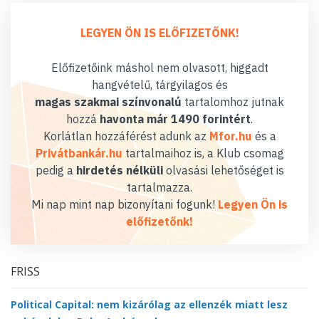
LEGYEN ÖN IS ELŐFIZETŐNK!
Előfizetőink máshol nem olvasott, higgadt
hangvételű, tárgyilagos és
magas szakmai színvonalú
tartalomhoz jutnak
hozzá
havonta már 1490 forintért
.
Korlátlan hozzáférést adunk az
Mfor.hu
és a
Privátbankár.hu
tartalmaihoz is, a Klub csomag
pedig a
hirdetés nélküli
olvasási lehetőséget is
tartalmazza.
Mi nap mint nap bizonyítani fogunk!
Legyen Ön is
előfizetőnk!
FRISS
Political Capital: nem kizárólag az ellenzék miatt lesz