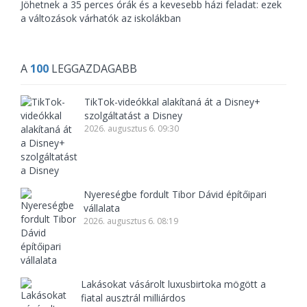
Jöhetnek a 35 perces órák és a kevesebb házi feladat: ezek
a változások várhatók az iskolákban
A
100
LEGGAZDAGABB
TikTok-videókkal alakítaná át a Disney+
szolgáltatást a Disney
2026. augusztus 6. 09:30
Nyereségbe fordult Tibor Dávid építőipari
vállalata
2026. augusztus 6. 08:19
Lakásokat vásárolt luxusbirtoka mögött a
fiatal ausztrál milliárdos