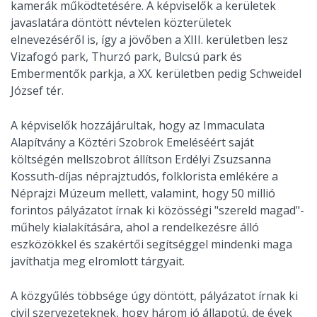
kamerák működtetésére. A képviselők a kerületek
javaslatára döntött névtelen közterületek
elnevezéséről is, így a jövőben a XIII. kerületben lesz
Vizafogó park, Thurzó park, Bulcsú park és
Embermentők parkja, a XX. kerületben pedig Schweidel
József tér.
A képviselők hozzájárultak, hogy az Immaculata
Alapítvány a Köztéri Szobrok Emeléséért saját
költségén mellszobrot állítson Erdélyi Zsuzsanna
Kossuth-díjas néprajztudós, folklorista emlékére a
Néprajzi Múzeum mellett, valamint, hogy 50 millió
forintos pályázatot írnak ki közösségi "szereld magad"-
műhely kialakítására, ahol a rendelkezésre álló
eszközökkel és szakértői segítséggel mindenki maga
javíthatja meg elromlott tárgyait.
A közgyűlés többsége úgy döntött, pályázatot írnak ki
civil szervezeteknek, hogy három jó állapotú, de évek