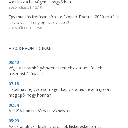
– ez lesz a hétvégén Diósgyőrben
2026. július 31. 12:10
Egy munkás tréfásan közölte Szopkó Tiborral, 2030-ra kész
lesz a vár – Tényleg csak viccelt?
2026. július 31. 11:56
PIAC&PROFIT CIKKEI
08:40
Vége az urambátyám-rendszernek az állami földek
hasznosításában is
07:18
Hatalmas fegyvercsomagot kap Ukrajna, de ami igazán
meglepő, hogy honnan
06:54
Az USA-ban is drámai a vízhelyzet
05:29
Az ukránok szétlövik az oroszok kiskereskedelmét