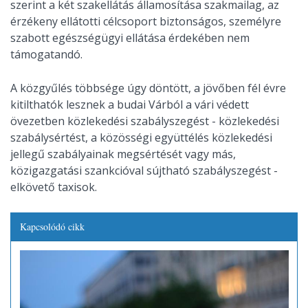
szerint a két szakellátás államosítása szakmailag, az
érzékeny ellátotti célcsoport biztonságos, személyre
szabott egészségügyi ellátása érdekében nem
támogatandó.
A közgyűlés többsége úgy döntött, a jövőben fél évre
kitilthatók lesznek a budai Várból a vári védett
övezetben közlekedési szabályszegést - közlekedési
szabálysértést, a közösségi együttélés közlekedési
jellegű szabályainak megsértését vagy más,
közigazgatási szankcióval sújtható szabályszegést -
elkövető taxisok.
Kapcsolódó cikk