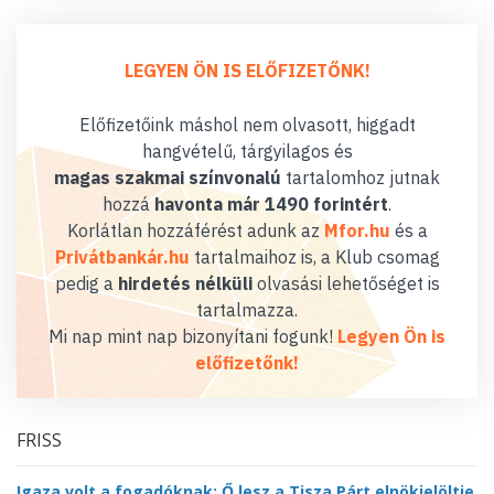
LEGYEN ÖN IS ELŐFIZETŐNK!
Előfizetőink máshol nem olvasott, higgadt
hangvételű, tárgyilagos és
magas szakmai színvonalú
tartalomhoz jutnak
hozzá
havonta már 1490 forintért
.
Korlátlan hozzáférést adunk az
Mfor.hu
és a
Privátbankár.hu
tartalmaihoz is, a Klub csomag
pedig a
hirdetés nélküli
olvasási lehetőséget is
tartalmazza.
Mi nap mint nap bizonyítani fogunk!
Legyen Ön is
előfizetőnk!
FRISS
Igaza volt a fogadóknak: Ő lesz a Tisza Párt elnökjelöltje