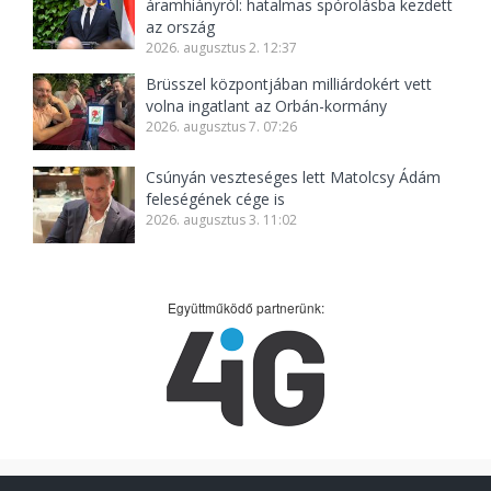
áramhiányról: hatalmas spórolásba kezdett
az ország
2026. augusztus 2. 12:37
Brüsszel központjában milliárdokért vett
volna ingatlant az Orbán-kormány
2026. augusztus 7. 07:26
Csúnyán veszteséges lett Matolcsy Ádám
feleségének cége is
2026. augusztus 3. 11:02
Együttműködő partnerünk: