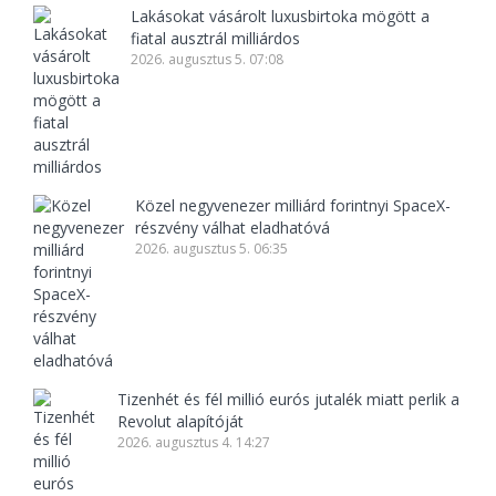
Lakásokat vásárolt luxusbirtoka mögött a
fiatal ausztrál milliárdos
2026. augusztus 5. 07:08
Közel negyvenezer milliárd forintnyi SpaceX-
részvény válhat eladhatóvá
2026. augusztus 5. 06:35
Tizenhét és fél millió eurós jutalék miatt perlik a
Revolut alapítóját
2026. augusztus 4. 14:27