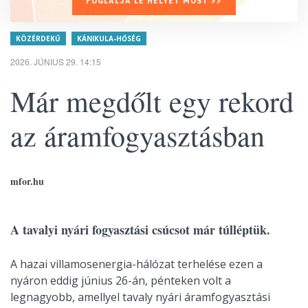
FOGLALJA LE HELYÉT MOST >>
KÖZÉRDEKŰ
KÁNIKULA-HŐSÉG
2026. JÚNIUS 29. 14:15
Már megdőlt egy rekord
az áramfogyasztásban
mfor.hu
A tavalyi nyári fogyasztási csúcsot már túlléptük.
A hazai villamosenergia-hálózat terhelése ezen a
nyáron eddig június 26-án, pénteken volt a
legnagyobb, amellyel tavaly nyári áramfogyasztási