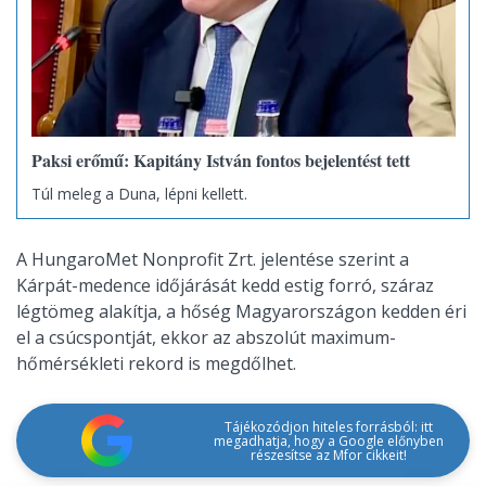
Paksi erőmű: Kapitány István fontos bejelentést tett
Túl meleg a Duna, lépni kellett.
A HungaroMet Nonprofit Zrt. jelentése szerint a
Kárpát-medence időjárását kedd estig forró, száraz
légtömeg alakítja, a hőség Magyarországon kedden éri
el a csúcspontját, ekkor az abszolút maximum-
hőmérsékleti rekord is megdőlhet.
Tájékozódjon hiteles forrásból: itt
megadhatja, hogy a Google előnyben
részesítse az Mfor cikkeit!