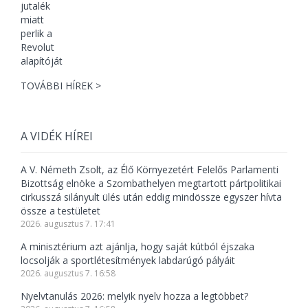
TOVÁBBI HÍREK >
A VIDÉK HÍREI
A V. Németh Zsolt, az Élő Környezetért Felelős Parlamenti
Bizottság elnöke a Szombathelyen megtartott pártpolitikai
cirkusszá silányult ülés után eddig mindössze egyszer hívta
össze a testületet
2026. augusztus 7. 17:41
A minisztérium azt ajánlja, hogy saját kútból éjszaka
locsolják a sportlétesítmények labdarúgó pályáit
2026. augusztus 7. 16:58
Nyelvtanulás 2026: melyik nyelv hozza a legtöbbet?