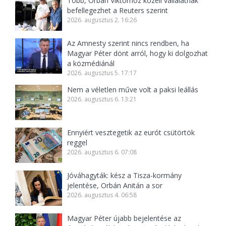
Több, Orbán Viktorhoz közeli vállalatnak
befellegezhet a Reuters szerint
2026. augusztus 2. 16:26
Az Amnesty szerint nincs rendben, ha
Magyar Péter dönt arról, hogy ki dolgozhat
a közmédiánál
2026. augusztus 5. 17:17
Nem a véletlen műve volt a paksi leállás
2026. augusztus 6. 13:21
Ennyiért vesztegetik az eurót csütörtök
reggel
2026. augusztus 6. 07:08
Jóváhagyták: kész a Tisza-kormány
jelentése, Orbán Anitán a sor
2026. augusztus 4. 06:58
Magyar Péter újabb bejelentése az