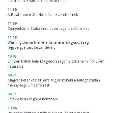
a változások várhatók az iskolákban
11:59
A Balatonon már sziesztáznak az éttermek
11:39
Dinnyedráma: hiába finom csemege, bedőlt a piac
11:18
Washingtoni partnerrel erősítené a magyarországi
fegyvergyártást Jászai Gellért
10:03
Ennyien haltak bele Magyarországon a történelmi hőhullám
hatásaiba
09:31
Magyar Péter kitálalt: erre fogják költeni a felfoghatatlan
mennyiségű uniós forrást
06:11
Lejtőre kerül végre a benzinár?
19:24
Rekordot döntött a német export, és ez a magyar