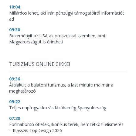
10:04
Millárdos lehet, aki Irán pénzügyi támogatóiról információt
ad
09:30
Bekeményít az USA az oroszokkal szemben, ami
Magyarországot is érintheti
TURIZMUS ONLINE CIKKEI
09:36
Átalakult a balatoni turizmus, a last minute ma már a
meghatározó
09:22
Teljes napfogyatkozás lázában ég Spanyolország
07:20
Formabontó ötletek, ikonikus terek, nemzetközi elismerés
– Klasszis TopDesign 2026