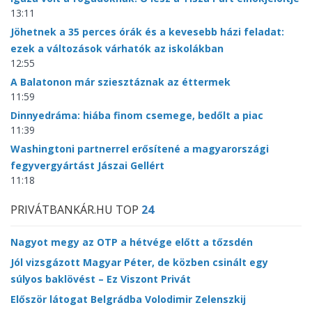
13:11
Jöhetnek a 35 perces órák és a kevesebb házi feladat:
ezek a változások várhatók az iskolákban
12:55
A Balatonon már sziesztáznak az éttermek
11:59
Dinnyedráma: hiába finom csemege, bedőlt a piac
11:39
Washingtoni partnerrel erősítené a magyarországi
fegyvergyártást Jászai Gellért
11:18
PRIVÁTBANKÁR.HU TOP
24
Nagyot megy az OTP a hétvége előtt a tőzsdén
Jól vizsgázott Magyar Péter, de közben csinált egy
súlyos baklövést – Ez Viszont Privát
Először látogat Belgrádba Volodimir Zelenszkij