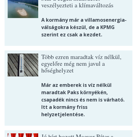
veszélyezteti a klímaváltozás
A kormány már a villamosenergia-
válságokra készül, de a KPMG
szerint ez csak a kezdet.
Több ezren maradtak víz nélkül,
egyelőre még nem javul a
hőséghelyzet
Már az emberek is víz nélkül
maradtak Paks környékén,
csapadék nincs és nem is várható.
Itt a kormány friss
helyzetjelentése.
Jó hírt hozott Magyar Péter a