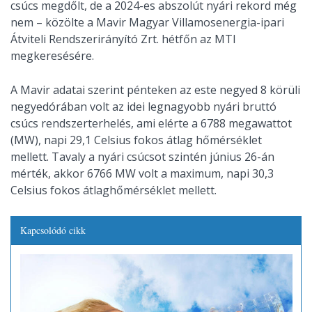
csúcs megdőlt, de a 2024-es abszolút nyári rekord még
nem – közölte a Mavir Magyar Villamosenergia-ipari
Átviteli Rendszerirányító Zrt. hétfőn az MTI
megkeresésére.
A Mavir adatai szerint pénteken az este negyed 8 körüli
negyedórában volt az idei legnagyobb nyári bruttó
csúcs rendszerterhelés, ami elérte a 6788 megawattot
(MW), napi 29,1 Celsius fokos átlag hőmérséklet
mellett. Tavaly a nyári csúcsot szintén június 26-án
mérték, akkor 6766 MW volt a maximum, napi 30,3
Celsius fokos átlaghőmérséklet mellett.
Kapcsolódó cikk