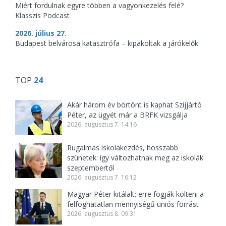
Miért fordulnak egyre többen a vagyonkezelés felé?
Klasszis Podcast
2026. július 27.
Budapest belvárosa katasztrófa – kipakoltak a járókelők
TOP
24
Akár három év börtönt is kaphat Szijjártó
Péter, az ügyét már a BRFK vizsgálja
2026. augusztus 7. 14:16
Rugalmas iskolakezdés, hosszabb
szünetek: így változhatnak meg az iskolák
szeptembertől
2026. augusztus 7. 16:12
Magyar Péter kitálalt: erre fogják költeni a
felfoghatatlan mennyiségű uniós forrást
2026. augusztus 8. 09:31