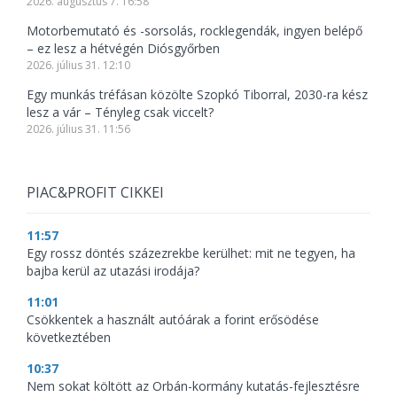
2026. augusztus 7. 16:58
Motorbemutató és -sorsolás, rocklegendák, ingyen belépő
– ez lesz a hétvégén Diósgyőrben
2026. július 31. 12:10
Egy munkás tréfásan közölte Szopkó Tiborral, 2030-ra kész
lesz a vár – Tényleg csak viccelt?
2026. július 31. 11:56
PIAC&PROFIT CIKKEI
11:57
Egy rossz döntés százezrekbe kerülhet: mit ne tegyen, ha
bajba kerül az utazási irodája?
11:01
Csökkentek a használt autóárak a forint erősödése
következtében
10:37
Nem sokat költött az Orbán-kormány kutatás-fejlesztésre