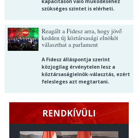
kapacitáson való működéséhez
szükséges szintet is elérheti.
Reagált a Fidesz arra, hogy jövő
kedden új köztársasági elnököt
választhat a parlament
A Fidesz álláspontja szerint
közjogilag érvénytelen lesz a
köztársaságielnök-választás, ezért
felesleges azt megtartani.
RENDKÍVÜLI