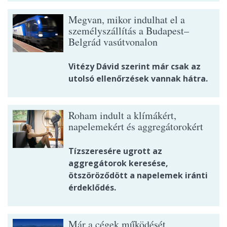
Megvan, mikor indulhat el a
személyszállítás a Budapest–
Belgrád vasútvonalon
Vitézy Dávid szerint már csak az
utolsó ellenőrzések vannak hátra.
Roham indult a klímákért,
napelemekért és aggregátorokért
Tízszeresére ugrott az
aggregátorok keresése,
ötszöröződött a napelemek iránti
érdeklődés.
Már a cégek működését