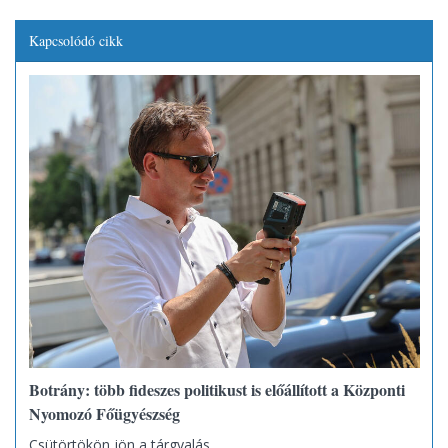
Kapcsolódó cikk
Botrány: több fideszes politikust is előállított a Központi
Nyomozó Főügyészség
Csütörtökön jön a tárgyalás.