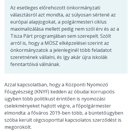
Az esetleges előrehozott önkormányzati
választásról azt mondta, az súlyosan sértené az
európai alapjogokat, a polgármesteri ciklus
maximalizálása mellett pedig nem szól érv és az a
Tisza Párt programjában sem szerepelt. Szólt
arról is, hogy a MÖSZ elképzelései szerint az
önkormányzatok a jelenleginél több feladatot
szeretnének vállalni, és így akár újra iskolák
fenntartóivá válnának.
Azzal kapcsolatban, hogy a Központi Nyomozó
Főügyészség (KNYF) kedden az óbudai korrupciós
ügyben több politikust érintően is nyomozási
cselekményeket hajtott végre, a főpolgármester
elmondta: a főváros 2019-ben több, a büntetőügyben
szóba került cégcsoporttal kapcsolatos szerződést is
megörökölt.