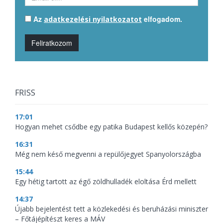
Az
elfogadom.
adatkezelési nyilatkozatot
Feliratkozom
FRISS
17:01
Hogyan mehet csődbe egy patika Budapest kellős közepén?
16:31
Még nem késő megvenni a repülőjegyet Spanyolországba
15:44
Egy hétig tartott az égő zöldhulladék eloltása Érd mellett
14:37
Újabb bejelentést tett a közlekedési és beruházási miniszter
– Főtájépítészt keres a MÁV