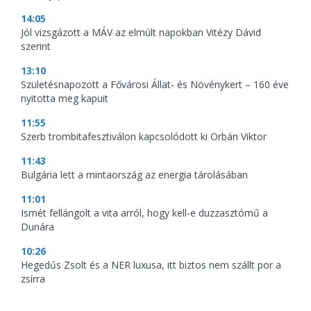
14:05
Jól vizsgázott a MÁV az elmúlt napokban Vitézy Dávid
szerint
13:10
Születésnapozott a Fővárosi Állat- és Növénykert – 160 éve
nyitotta meg kapuit
11:55
Szerb trombitafesztiválon kapcsolódott ki Orbán Viktor
11:43
Bulgária lett a mintaország az energia tárolásában
11:01
Ismét fellángolt a vita arról, hogy kell-e duzzasztómű a
Dunára
10:26
Hegedűs Zsolt és a NER luxusa, itt biztos nem szállt por a
zsírra