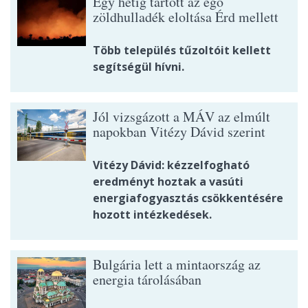
Egy hétig tartott az égő
zöldhulladék eloltása Érd mellett
Több település tűzoltóit kellett
segítségül hívni.
Jól vizsgázott a MÁV az elmúlt
napokban Vitézy Dávid szerint
Vitézy Dávid: kézzelfogható
eredményt hoztak a vasúti
energiafogyasztás csökkentésére
hozott intézkedések.
Bulgária lett a mintaország az
energia tárolásában