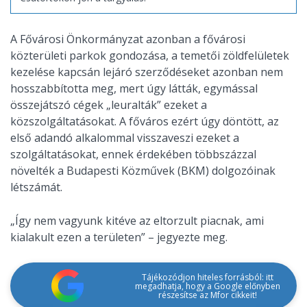
A Fővárosi Önkormányzat azonban a fővárosi
közterületi parkok gondozása, a temetői zöldfelületek
kezelése kapcsán lejáró szerződéseket azonban nem
hosszabbította meg, mert úgy látták, egymással
összejátszó cégek „leuralták” ezeket a
közszolgáltatásokat. A főváros ezért úgy döntött, az
első adandó alkalommal visszaveszi ezeket a
szolgáltatásokat, ennek érdekében többszázzal
növelték a Budapesti Közművek (BKM) dolgozóinak
létszámát.
„Így nem vagyunk kitéve az eltorzult piacnak, ami
kialakult ezen a területen” – jegyezte meg.
Tájékozódjon hiteles forrásból: itt
megadhatja, hogy a Google előnyben
részesítse az Mfor cikkeit!