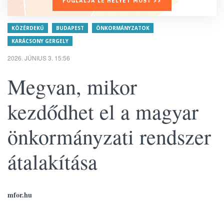
FOGLALJA LE HELYÉT MOST >>
KÖZÉRDEKŰ
BUDAPEST
ÖNKORMÁNYZATOK
KARÁCSONY GERGELY
2026. JÚNIUS 3. 15:56
Megvan, mikor
kezdődhet el a magyar
önkormányzati rendszer
átalakítása
mfor.hu