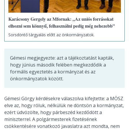
Karácsony Gergely az Mfornak: „Az uniós forrásokat
elhozni sem könnyű, felhasználni pedig még nehezebb”
Sorsdöntő tárgyalás előtt az önkormányzatok.
Gémesi megjegyezte: azt a tájékoztatást kapták,
hogy június második felében megkezdődik a
formális egyeztetés a kormányzat és az
önkormányzatok között.
Gémesi Görgy kérdésekre válaszolva kifejtette: a MÖSZ
elve az, hogy róluk, nélkülük ne döntsön a kormányzat,
ezért üdvözölte, hogy párbeszéd kezdődött a
miniszterrel. A polgármesterek fizetésének
csökkentésére vonatkozó javaslatra azt mondta, nem