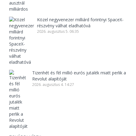
Közel negyvenezer milliárd forintnyi SpaceX-
részvény válhat eladhatóvá
2026. augusztus 5. 06:35
Tizenhét és fél millió eurós jutalék miatt perlik a
Revolut alapítóját
2026. augusztus 4. 14:27