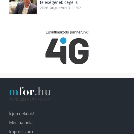
feleségének cége is
2026. augusztus 3. 11:02
Együttműködő partnerünk:
Írjon nekünk!
Médiaajánlat
Impresszum