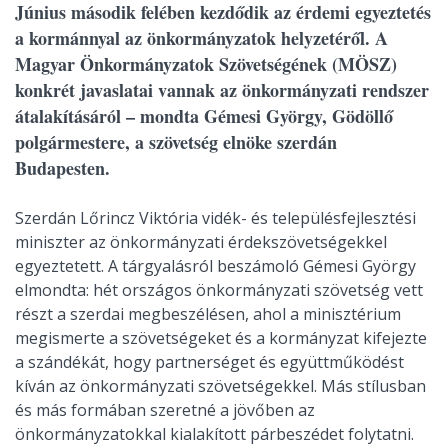
Június második felében kezdődik az érdemi egyeztetés
a kormánnyal az önkormányzatok helyzetéről. A
Magyar Önkormányzatok Szövetségének (MÖSZ)
konkrét javaslatai vannak az önkormányzati rendszer
átalakításáról – mondta Gémesi György, Gödöllő
polgármestere, a szövetség elnöke szerdán
Budapesten.
Szerdán Lőrincz Viktória vidék- és településfejlesztési
miniszter az önkormányzati érdekszövetségekkel
egyeztetett. A tárgyalásról beszámoló Gémesi György
elmondta: hét országos önkormányzati szövetség vett
részt a szerdai megbeszélésen, ahol a minisztérium
megismerte a szövetségeket és a kormányzat kifejezte
a szándékát, hogy partnerséget és együttműködést
kíván az önkormányzati szövetségekkel. Más stílusban
és más formában szeretné a jövőben az
önkormányzatokkal kialakított párbeszédet folytatni.