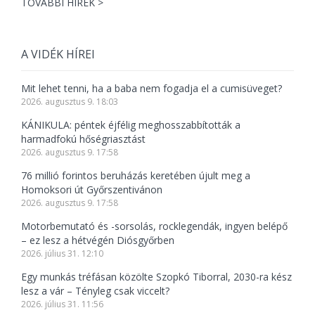
TOVÁBBI HÍREK >
A VIDÉK HÍREI
Mit lehet tenni, ha a baba nem fogadja el a cumisüveget?
2026. augusztus 9. 18:03
KÁNIKULA: péntek éjfélig meghosszabbították a
harmadfokú hőségriasztást
2026. augusztus 9. 17:58
76 millió forintos beruházás keretében újult meg a
Homoksori út Győrszentivánon
2026. augusztus 9. 17:58
Motorbemutató és -sorsolás, rocklegendák, ingyen belépő
– ez lesz a hétvégén Diósgyőrben
2026. július 31. 12:10
Egy munkás tréfásan közölte Szopkó Tiborral, 2030-ra kész
lesz a vár – Tényleg csak viccelt?
2026. július 31. 11:56