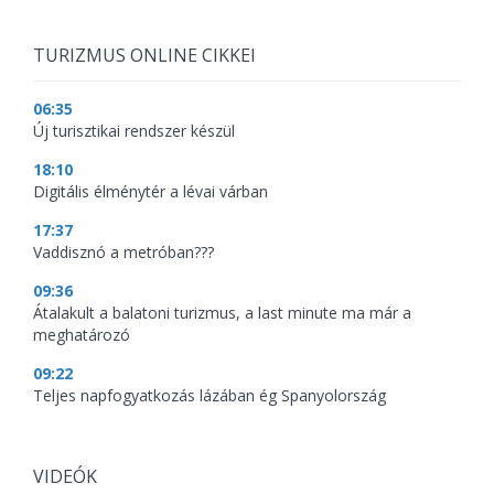
TURIZMUS ONLINE CIKKEI
06:35
Új turisztikai rendszer készül
18:10
Digitális élménytér a lévai várban
17:37
Vaddisznó a metróban???
09:36
Átalakult a balatoni turizmus, a last minute ma már a
meghatározó
09:22
Teljes napfogyatkozás lázában ég Spanyolország
VIDEÓK