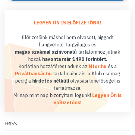
LEGYEN ÖN IS ELŐFIZETŐNK!
Előfizetőink máshol nem olvasott, higgadt
hangvételű, tárgyilagos és
magas szakmai színvonalú
tartalomhoz jutnak
hozzá
havonta már 1490 forintért
.
Korlátlan hozzáférést adunk az
Mfor.hu
és a
Privátbankár.hu
tartalmaihoz is, a Klub csomag
pedig a
hirdetés nélküli
olvasási lehetőséget is
tartalmazza.
Mi nap mint nap bizonyítani fogunk!
Legyen Ön is
előfizetőnk!
FRISS