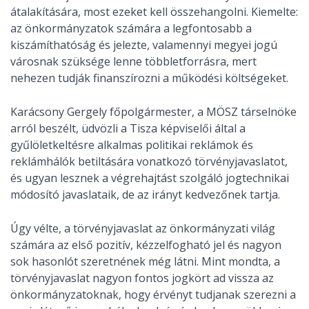
átalakítására, most ezeket kell összehangolni. Kiemelte:
az önkormányzatok számára a legfontosabb a
kiszámíthatóság és jelezte, valamennyi megyei jogú
városnak szüksége lenne többletforrásra, mert
nehezen tudják finanszírozni a működési költségeket.
Karácsony Gergely főpolgármester, a MÖSZ társelnöke
arról beszélt, üdvözli a Tisza képviselői által a
gyűlöletkeltésre alkalmas politikai reklámok és
reklámhálók betiltására vonatkozó törvényjavaslatot,
és ugyan lesznek a végrehajtást szolgáló jogtechnikai
módosító javaslataik, de az irányt kedvezőnek tartja.
Úgy vélte, a törvényjavaslat az önkormányzati világ
számára az első pozitív, kézzelfogható jel és nagyon
sok hasonlót szeretnének még látni. Mint mondta, a
törvényjavaslat nagyon fontos jogkört ad vissza az
önkormányzatoknak, hogy érvényt tudjanak szerezni a