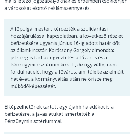
ma is létező jogszabályoknak és érdemben csökkenjen
a városokat elöntő reklámszennyezés.
A főpolgármestert kérdezték a szolidaritási
hozzájárulással kapcsolatban, a következő részlet
befizetésére ugyanis június 16-ig adott határidőt
az államkincstár. Karácsony Gergely elmondta:
jelenleg is tart az egyeztetés a főváros és a
Pénzügyminisztérium között, de úgy vélte, nem
fordulhat elő, hogy a főváros, ami túlélte az elmúlt
hat évet, a kormányváltás után ne őrizze meg
működőképességét.
Elképzelhetőnek tartott egy újabb haladékot is a
befizetésre, a javaslatukat ismertették a
Pénzügyminisztériummal.