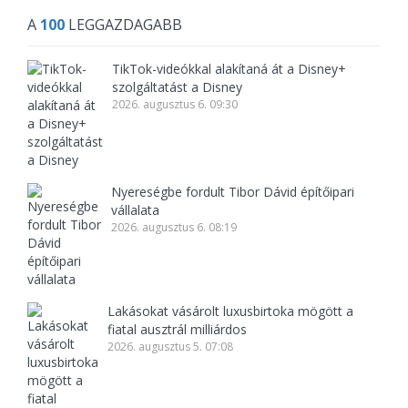
A
100
LEGGAZDAGABB
TikTok-videókkal alakítaná át a Disney+
szolgáltatást a Disney
2026. augusztus 6. 09:30
Nyereségbe fordult Tibor Dávid építőipari
vállalata
2026. augusztus 6. 08:19
Lakásokat vásárolt luxusbirtoka mögött a
fiatal ausztrál milliárdos
2026. augusztus 5. 07:08