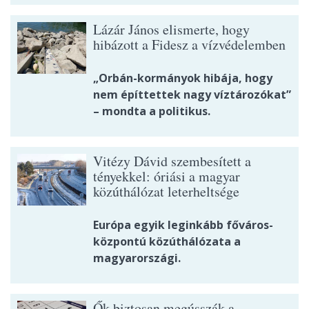
Lázár János elismerte, hogy
hibázott a Fidesz a vízvédelemben
„Orbán-kormányok hibája, hogy
nem építtettek nagy víztározókat”
– mondta a politikus.
Vitézy Dávid szembesített a
tényekkel: óriási a magyar
közúthálózat leterheltsége
Európa egyik leginkább főváros-
központú közúthálózata a
magyarországi.
Ők biztosan megússzák a