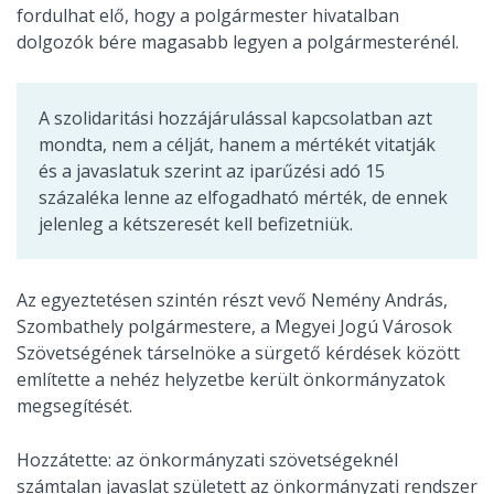
fordulhat elő, hogy a polgármester hivatalban
dolgozók bére magasabb legyen a polgármesterénél.
A szolidaritási hozzájárulással kapcsolatban azt
mondta, nem a célját, hanem a mértékét vitatják
és a javaslatuk szerint az iparűzési adó 15
százaléka lenne az elfogadható mérték, de ennek
jelenleg a kétszeresét kell befizetniük.
Az egyeztetésen szintén részt vevő Nemény András,
Szombathely polgármestere, a Megyei Jogú Városok
Szövetségének társelnöke a sürgető kérdések között
említette a nehéz helyzetbe került önkormányzatok
megsegítését.
Hozzátette: az önkormányzati szövetségeknél
számtalan javaslat született az önkormányzati rendszer