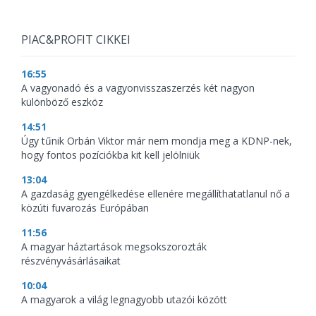
PIAC&PROFIT CIKKEI
16:55
A vagyonadó és a vagyonvisszaszerzés két nagyon
különböző eszköz
14:51
Úgy tűnik Orbán Viktor már nem mondja meg a KDNP-nek,
hogy fontos pozíciókba kit kell jelölniük
13:04
A gazdaság gyengélkedése ellenére megállíthatatlanul nő a
közúti fuvarozás Európában
11:56
A magyar háztartások megsokszorozták
részvényvásárlásaikat
10:04
A magyarok a világ legnagyobb utazói között