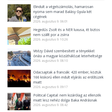
Elindult a végelszámolás, hamarosan
nyoma sem marad Balásy Gyula két
cégének
2026. augusztus 9. 06:01
Hegedűs Zsolt és a NER luxusa, itt biztos
nem szállt por a zsírra
2026. augusztus 9. 10:26
Vitézy Dávid szembesített a tényekkel:
óriási a magyar közúthálózat leterheltsége
2026. augusztus 9. 08:10
Odacsaptak a franciák: 420 ember, köztük
166 kiskorú ellen indult eljárás az erdőtüzek
miatt
2026. augusztus 9. 09:17
Political Capital: nem kizárólag az ellenzék
miatt lesz nehéz dolga Baka Andrásnak
2026. augusztus 9. 08:42