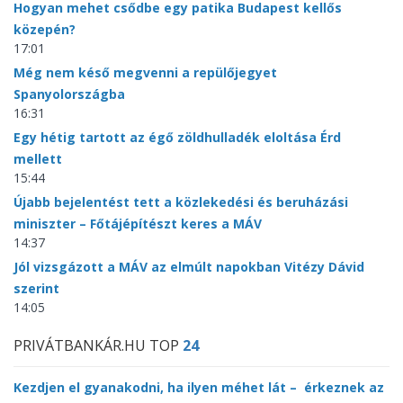
Hogyan mehet csődbe egy patika Budapest kellős
közepén?
17:01
Még nem késő megvenni a repülőjegyet
Spanyolországba
16:31
Egy hétig tartott az égő zöldhulladék eloltása Érd
mellett
15:44
Újabb bejelentést tett a közlekedési és beruházási
miniszter – Főtájépítészt keres a MÁV
14:37
Jól vizsgázott a MÁV az elmúlt napokban Vitézy Dávid
szerint
14:05
PRIVÁTBANKÁR.HU TOP
24
Kezdjen el gyanakodni, ha ilyen méhet lát – érkeznek az