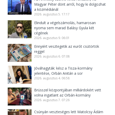
Magyar Péter dönt arról, hogy ki dolgozhat
a közmédiánál
2026. augusztus 5. 17:17
Elindult a végelszámolás, hamarosan
nyoma sem marad Balásy Gyula két
cégének
2026. augusztus 9. 06:01
Ennyiért vesztegetik az eurót csütörtök
reggel
2026. augusztus 6. 07:08
Jóváhagyták: kész a Tisza-kormány
jelentése, Orbán Anitán a sor
2026. augusztus 4. 06:58
Brüsszel központjában milliárdokért vett
volna ingatlant az Orbán-kormány
2026. augusztus 7. 07:26
Csúnyán veszteséges lett Matolcsy Ádám