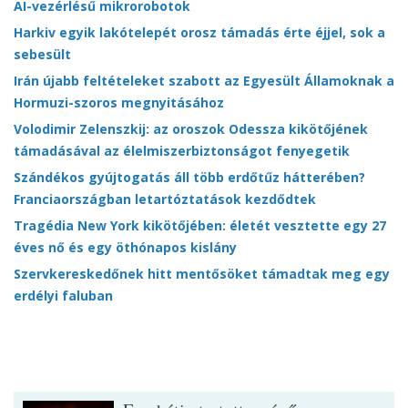
AI-vezérlésű mikrorobotok
Harkiv egyik lakótelepét orosz támadás érte éjjel, sok a
sebesült
Irán újabb feltételeket szabott az Egyesült Államoknak a
Hormuzi-szoros megnyitásához
Volodimir Zelenszkij: az oroszok Odessza kikötőjének
támadásával az élelmiszerbiztonságot fenyegetik
Szándékos gyújtogatás áll több erdőtűz hátterében?
Franciaországban letartóztatások kezdődtek
Tragédia New York kikötőjében: életét vesztette egy 27
éves nő és egy öthónapos kislány
Szervkereskedőnek hitt mentősöket támadtak meg egy
erdélyi faluban