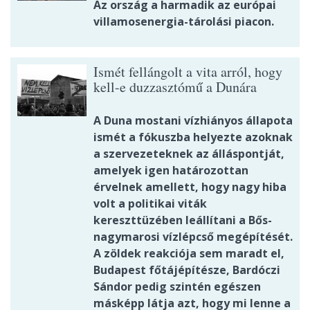
Az ország a harmadik az európai
villamosenergia-tárolási piacon.
Ismét fellángolt a vita arról, hogy
kell-e duzzasztómű a Dunára
A Duna mostani vízhiányos állapota
ismét a fókuszba helyezte azoknak
a szervezeteknek az álláspontját,
amelyek igen határozottan
érvelnek amellett, hogy nagy hiba
volt a politikai viták
kereszttüzében leállítani a Bős-
nagymarosi vízlépcső megépítését.
A zöldek reakciója sem maradt el,
Budapest főtájépítésze, Bardóczi
Sándor pedig szintén egészen
másképp látja azt, hogy mi lenne a