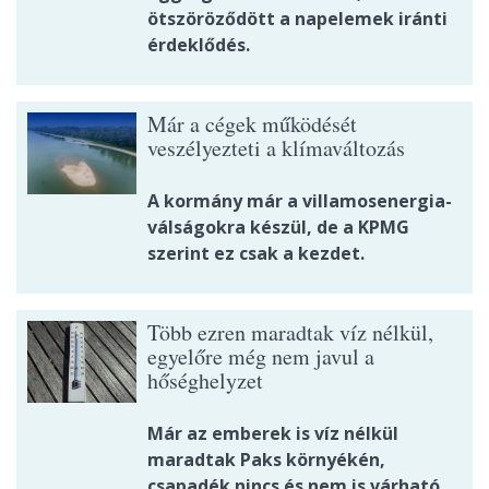
ötszöröződött a napelemek iránti
érdeklődés.
Már a cégek működését
veszélyezteti a klímaváltozás
A kormány már a villamosenergia-
válságokra készül, de a KPMG
szerint ez csak a kezdet.
Több ezren maradtak víz nélkül,
egyelőre még nem javul a
hőséghelyzet
Már az emberek is víz nélkül
maradtak Paks környékén,
csapadék nincs és nem is várható.