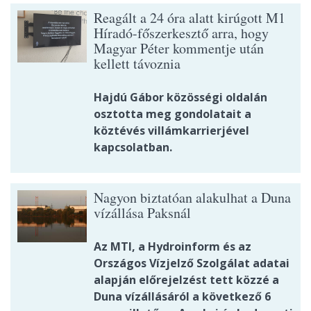
Reagált a 24 óra alatt kirúgott M1
Híradó-főszerkesztő arra, hogy
Magyar Péter kommentje után
kellett távoznia
Hajdú Gábor közösségi oldalán
osztotta meg gondolatait a
köztévés villámkarrierjével
kapcsolatban.
Nagyon biztatóan alakulhat a Duna
vízállása Paksnál
Az MTI, a Hydroinform és az
Országos Vízjelző Szolgálat adatai
alapján előrejelzést tett közzé a
Duna vízállásáról a következő 6