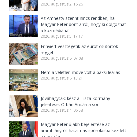
2026. augusztus 2. 16:26
Az Amnesty szerint nincs rendben, ha
Magyar Péter dönt arról, hogy ki dolgozhat
a közmédiánál
2026. augusztus 5. 17:17
Ennyiért vesztegetik az eurót csütörtök
reggel
2026. augusztus 6. 07:08
Nem a véletlen műve volt a paksi leállás
2026. augusztus 6. 13:21
Jóváhagyták: kész a Tisza-kormány
jelentése, Orbán Anitán a sor
2026. augusztus 4. 06:58
Magyar Péter újabb bejelentése az
áramhiányról: hatalmas spórolásba kezdett
az ország