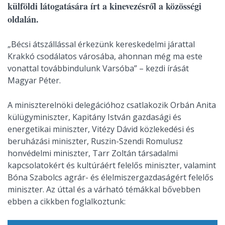
külföldi látogatására írt a kinevezésről a közösségi
oldalán.
„Bécsi átszállással érkezünk kereskedelmi járattal
Krakkó csodálatos városába, ahonnan még ma este
vonattal továbbindulunk Varsóba” – kezdi írását
Magyar Péter.
A miniszterelnöki delegációhoz csatlakozik Orbán Anita
külügyminiszter, Kapitány István gazdasági és
energetikai miniszter, Vitézy Dávid közlekedési és
beruházási miniszter, Ruszin-Szendi Romulusz
honvédelmi miniszter, Tarr Zoltán társadalmi
kapcsolatokért és kultúráért felelős miniszter, valamint
Bóna Szabolcs agrár- és élelmiszergazdaságért felelős
miniszter. Az úttal és a várható témákkal bővebben
ebben a cikkben foglalkoztunk: