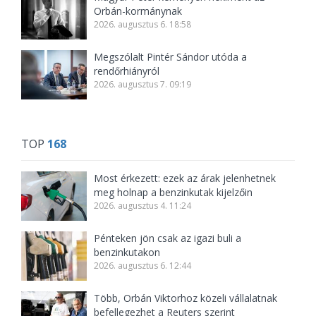
Orbán-kormánynak
2026. augusztus 6. 18:58
Megszólalt Pintér Sándor utóda a
rendőrhiányról
2026. augusztus 7. 09:19
TOP
168
Most érkezett: ezek az árak jelenhetnek
meg holnap a benzinkutak kijelzőin
2026. augusztus 4. 11:24
Pénteken jön csak az igazi buli a
benzinkutakon
2026. augusztus 6. 12:44
Több, Orbán Viktorhoz közeli vállalatnak
befellegezhet a Reuters szerint