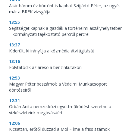
Akár három év börtönt is kaphat Szijjártó Péter, az ügyét
már a BRFK vizsgálja
13:55
Segítséget kapnak a gazdák a történelmi aszályhelyzetben
– kormányzati tájékoztató percről percre!
13:37
Kiderült, ki irányítja a közmédia átvilágítását
13:16
Folytatódik az áreső a benzinkutakon
12:53
Magyar Péter beszámolt a Védelmi Munkacsoport
döntéseiről
12:31
Orbán Anita nemzetközi együttműködést szeretne a
vízkészleteink megóvásáért
12:06
Kicsattan, erőtől duzzad a Mol – íme a friss számok