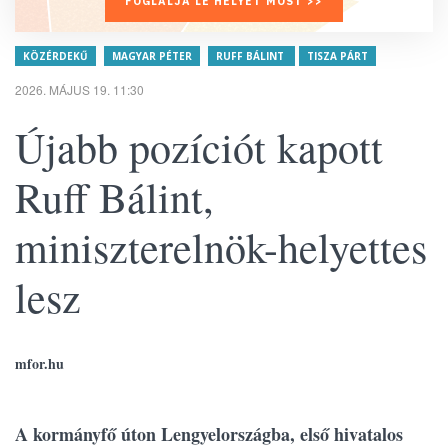
FOGLALJA LE HELYÉT MOST >>
KÖZÉRDEKŰ
MAGYAR PÉTER
RUFF BÁLINT
TISZA PÁRT
2026. MÁJUS 19. 11:30
Újabb pozíciót kapott
Ruff Bálint,
miniszterelnök-helyettes
lesz
mfor.hu
A kormányfő úton Lengyelországba, első hivatalos