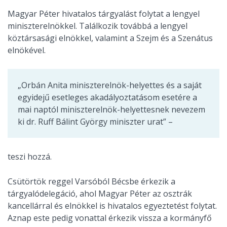
Magyar Péter hivatalos tárgyalást folytat a lengyel
miniszterelnökkel. Találkozik továbbá a lengyel
köztársasági elnökkel, valamint a Szejm és a Szenátus
elnökével.
„Orbán Anita miniszterelnök-helyettes és a saját
egyidejű esetleges akadályoztatásom esetére a
mai naptól miniszterelnök-helyettesnek nevezem
ki dr. Ruff Bálint György miniszter urat” –
teszi hozzá.
Csütörtök reggel Varsóból Bécsbe érkezik a
tárgyalódelegáció, ahol Magyar Péter az osztrák
kancellárral és elnökkel is hivatalos egyeztetést folytat.
Aznap este pedig vonattal érkezik vissza a kormányfő