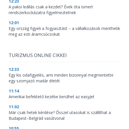
12:23
A paksi leállás csak a kezdet? Évek óta ismert
rendszerkockázatra figyelmeztetnek
12:01
Egy ország figyeli a fogyasztást – a vállalkozások menthetik
meg az esti áramcsúcsokat
TURIZMUS ONLINE CIKKEI
12:33
Egy kis odafigyelés, ami minden bizonnyal megmentette
egy szomjazó madár életét
11:14
Amerikai befektető kezébe kerülhet az easyJet
11:02
Már csak hetek kérdése? Ősszel utasokat is szállíthat a
Budapest–Belgrád vasútvonal
10:55