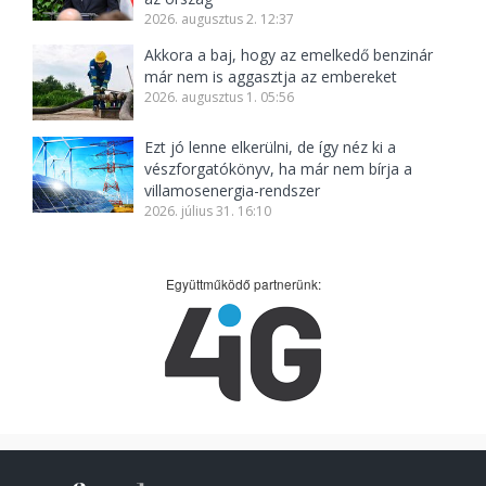
2026. augusztus 2. 12:37
Akkora a baj, hogy az emelkedő benzinár
már nem is aggasztja az embereket
2026. augusztus 1. 05:56
Ezt jó lenne elkerülni, de így néz ki a
vészforgatókönyv, ha már nem bírja a
villamosenergia-rendszer
2026. július 31. 16:10
Együttműködő partnerünk: