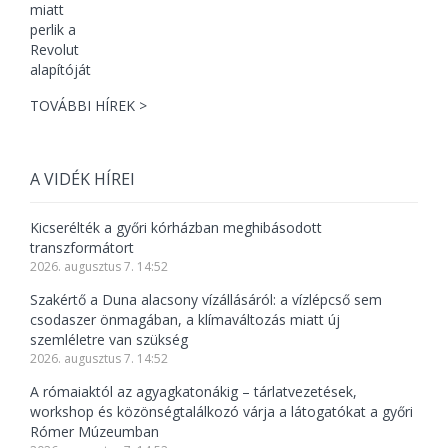
TOVÁBBI HÍREK >
A VIDÉK HÍREI
Kicserélték a győri kórházban meghibásodott
transzformátort
2026. augusztus 7. 14:52
Szakértő a Duna alacsony vízállásáról: a vízlépcső sem
csodaszer önmagában, a klímaváltozás miatt új
szemléletre van szükség
2026. augusztus 7. 14:52
A rómaiaktól az agyagkatonákig – tárlatvezetések,
workshop és közönségtalálkozó várja a látogatókat a győri
Rómer Múzeumban