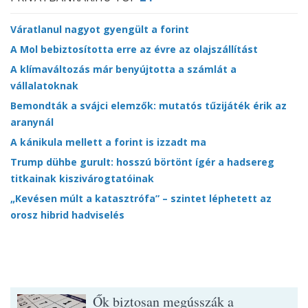
Váratlanul nagyot gyengült a forint
A Mol bebiztosította erre az évre az olajszállítást
A klímaváltozás már benyújtotta a számlát a
vállalatoknak
Bemondták a svájci elemzők: mutatós tűzijáték érik az
aranynál
A kánikula mellett a forint is izzadt ma
Trump dühbe gurult: hosszú börtönt ígér a hadsereg
titkainak kiszivárogtatóinak
„Kevésen múlt a katasztrófa” – szintet léphetett az
orosz hibrid hadviselés
Ők biztosan megússzák a