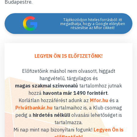
Budapestre.
Tájékozódjon hiteles forrásból: itt
megadhatja, hogy a Google előnyben
részesítse az Mfor cikkeit!
LEGYEN ÖN IS ELŐFIZETŐNK!
Előfizetőink máshol nem olvasott, higgadt
hangvételű, tárgyilagos és
magas szakmai színvonalú
tartalomhoz jutnak
hozzá
havonta már 1490 forintért
.
Korlátlan hozzáférést adunk az
Mfor.hu
és a
Privátbankár.hu
tartalmaihoz is, a Klub csomag
pedig a
hirdetés nélküli
olvasási lehetőséget is
tartalmazza.
Mi nap mint nap bizonyítani fogunk!
Legyen Ön is