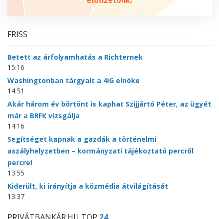
előfizetőnk!
FRISS
Betett az árfolyamhatás a Richternek
15:16
Washingtonban tárgyalt a 4iG elnöke
14:51
Akár három év börtönt is kaphat Szijjártó Péter, az ügyét
már a BRFK vizsgálja
14:16
Segítséget kapnak a gazdák a történelmi
aszályhelyzetben – kormányzati tájékoztató percről
percre!
13:55
Kiderült, ki irányítja a közmédia átvilágítását
13:37
PRIVÁTBANKÁR.HU TOP
24