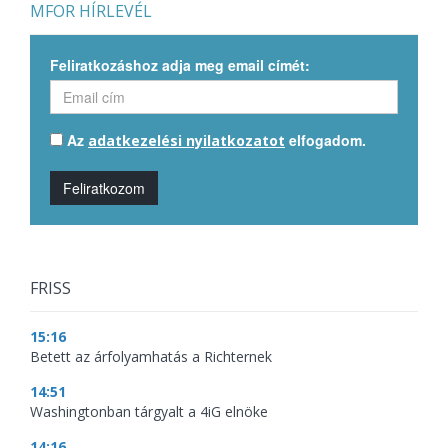
MFOR HÍRLEVÉL
Feliratkozáshoz adja meg email címét:
Az
elfogadom.
adatkezelési nyilatkozatot
Feliratkozom
FRISS
15:16
Betett az árfolyamhatás a Richternek
14:51
Washingtonban tárgyalt a 4iG elnöke
14:16