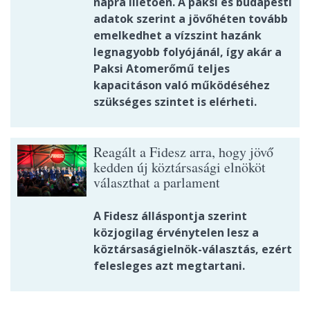
napra illetően. A paksi és budapesti
adatok szerint a jövőhéten tovább
emelkedhet a vízszint hazánk
legnagyobb folyójánál, így akár a
Paksi Atomerőmű teljes
kapacitáson való működéséhez
szükséges szintet is elérheti.
Reagált a Fidesz arra, hogy jövő
kedden új köztársasági elnököt
választhat a parlament
A Fidesz álláspontja szerint
közjogilag érvénytelen lesz a
köztársaságielnök-választás, ezért
felesleges azt megtartani.