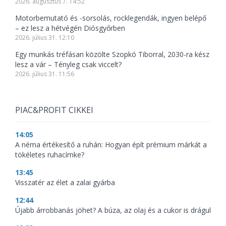
2026. augusztus 7. 14:52
Motorbemutató és -sorsolás, rocklegendák, ingyen belépő
– ez lesz a hétvégén Diósgyőrben
2026. július 31. 12:10
Egy munkás tréfásan közölte Szopkó Tiborral, 2030-ra kész
lesz a vár – Tényleg csak viccelt?
2026. július 31. 11:56
PIAC&PROFIT CIKKEI
14:05
A néma értékesítő a ruhán: Hogyan épít prémium márkát a
tökéletes ruhacímke?
13:45
Visszatér az élet a zalai gyárba
12:44
Újabb árrobbanás jöhet? A búza, az olaj és a cukor is drágul