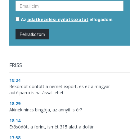
Az
elfogadom.
adatkezelési nyilatkozatot
Feliratkozom
FRISS
19:24
Rekordot döntött a német export, és ez a magyar
autóiparra is hatással lehet
18:29
Akinek nincs bingója, az annyit is ér?
18:14
Erősödött a forint, ismét 315 alatt a dollár
17:58