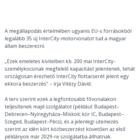
A megállapodás értelmében ugyanis EU-s forrásokból
legalább 35 új InterCity-motorvonatot tud a magyar
állam beszerezni.
„Ezek emeletes kivitelben kb. 200 mai InterCity-
személykocsinak megfelelő kapacitást jelentenek, tehát
országosan érezhető InterCity flottacserét jelent egy
ekkora beszerzés” – írja Vitézy Dávid.
A terv szerint ezek a legfontosabb fővonalakon
teljesítenek majd szolgálatot (például: Budapest–
Debrecen–Nyíregyháza–Miskolc kör IC, Budapest–
Szeged, Budapest–Pécs), és a jelenlegi ütemezés
szerint az idén kiírt közbeszerzést követően az első
példányok már 2029-re szolgálatba állhatnak.