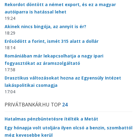
Rekordot döntött a német export, és ez a magyar
autóiparra is hatással lehet
19:24
Akinek nincs bingója, az annyit is ér?
18:29
Erősödött a forint, ismét 315 alatt a dollár
18:14
Romániában már lekapcsolhatja a nagy ipari
fogyasztókat az áramszolgáltató
17:58
Drasztikus változásokat hozna az Egyensúly Intézet
lakáspolitikai csomagja
17:04
PRIVÁTBANKÁR.HU TOP
24
Hatalmas pénzbüntetésre ítélték a Metát
Egy hónapja volt utoljára ilyen olcsó a benzin, szombattól
még kevesebbe kerül