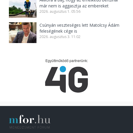
már nem is aggasztja az embereket
2026. augusztus 1. 05:56
Csúnyán veszteséges lett Matolcsy Ádám
feleségének cége is
2026. augusztus 3. 11:02
Együttműködő partnerünk: