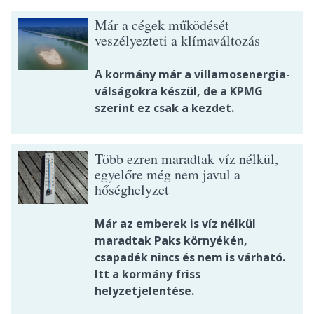
Már a cégek működését
veszélyezteti a klímaváltozás
A kormány már a villamosenergia-
válságokra készül, de a KPMG
szerint ez csak a kezdet.
Több ezren maradtak víz nélkül,
egyelőre még nem javul a
hőséghelyzet
Már az emberek is víz nélkül
maradtak Paks környékén,
csapadék nincs és nem is várható.
Itt a kormány friss
helyzetjelentése.