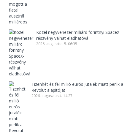
Közel negyvenezer milliárd forintnyi SpaceX-
részvény válhat eladhatóvá
2026. augusztus 5. 06:35
Tizenhét és fél millió eurós jutalék miatt perlik a
Revolut alapítóját
2026. augusztus 4. 14:27