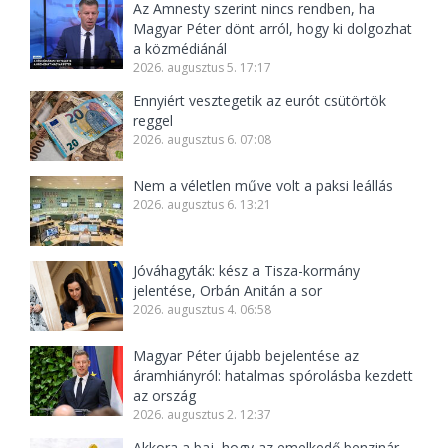
Az Amnesty szerint nincs rendben, ha
Magyar Péter dönt arról, hogy ki dolgozhat
a közmédiánál
2026. augusztus 5. 17:17
Ennyiért vesztegetik az eurót csütörtök
reggel
2026. augusztus 6. 07:08
Nem a véletlen műve volt a paksi leállás
2026. augusztus 6. 13:21
Jóváhagyták: kész a Tisza-kormány
jelentése, Orbán Anitán a sor
2026. augusztus 4. 06:58
Magyar Péter újabb bejelentése az
áramhiányról: hatalmas spórolásba kezdett
az ország
2026. augusztus 2. 12:37
Akkora a baj, hogy az emelkedő benzinár