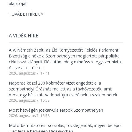
TOVÁBBI HÍREK >
A VIDÉK HÍREI
A V. Németh Zsolt, az Élő Környezetért Felelős Parlamenti
Bizottság elnöke a Szombathelyen megtartott pártpolitikai
cirkusszá silányult ülés után eddig mindössze egyszer hívta
össze a testületet
2026. augusztus 7. 17:41
Naponta közel 200 köbméter vizet engedett el a
szombathelyi Órásház mellett az a távhővezeték, amit
most egy hét alatt vadonatújra cserélnek a szakemberek
2026. augusztus 7. 16:58
Most hétvégén Joskar-Ola Napok Szombathelyen
2026. augusztus 7. 16:58
Motorbemutató és -sorsolás, rocklegendák, ingyen belépő
– ez lesz a hétvégén Diósgyőrben