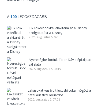
A
100
LEGGAZDAGABB
TikTok-videókkal alakítaná át a Disney+
szolgáltatást a Disney
2026. augusztus 6. 09:30
Nyereségbe fordult Tibor Dávid építőipari
vállalata
2026. augusztus 6. 08:19
Lakásokat vásárolt luxusbirtoka mögött a
fiatal ausztrál milliárdos
2026. augusztus 5. 07:08