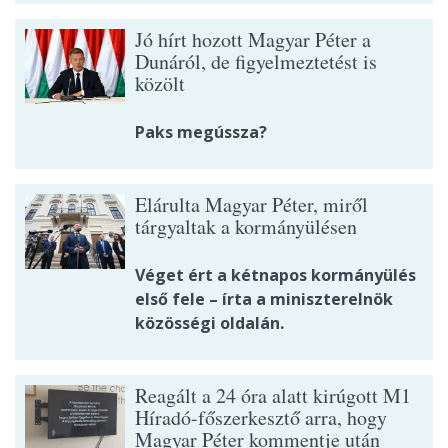
Jó hírt hozott Magyar Péter a
Dunáról, de figyelmeztetést is
közölt
Paks megússza?
Elárulta Magyar Péter, miről
tárgyaltak a kormányülésen
Véget ért a kétnapos kormányülés
első fele – írta a miniszterelnök
közösségi oldalán.
Reagált a 24 óra alatt kirúgott M1
Híradó-főszerkesztő arra, hogy
Magyar Péter kommentje után