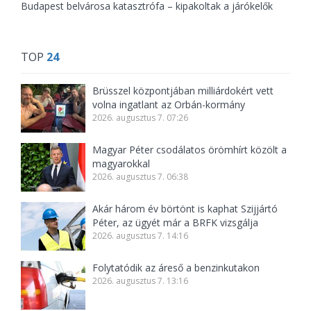
Budapest belvárosa katasztrófa – kipakoltak a járókelők
TOP
24
Brüsszel központjában milliárdokért vett
volna ingatlant az Orbán-kormány
2026. augusztus 7. 07:26
Magyar Péter csodálatos örömhírt közölt a
magyarokkal
2026. augusztus 7. 06:38
Akár három év börtönt is kaphat Szijjártó
Péter, az ügyét már a BRFK vizsgálja
2026. augusztus 7. 14:16
Folytatódik az áreső a benzinkutakon
2026. augusztus 7. 13:16