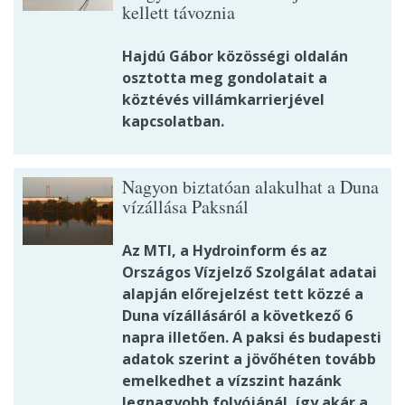
kellett távoznia
Hajdú Gábor közösségi oldalán
osztotta meg gondolatait a
köztévés villámkarrierjével
kapcsolatban.
Nagyon biztatóan alakulhat a Duna
vízállása Paksnál
Az MTI, a Hydroinform és az
Országos Vízjelző Szolgálat adatai
alapján előrejelzést tett közzé a
Duna vízállásáról a következő 6
napra illetően. A paksi és budapesti
adatok szerint a jövőhéten tovább
emelkedhet a vízszint hazánk
legnagyobb folyójánál, így akár a