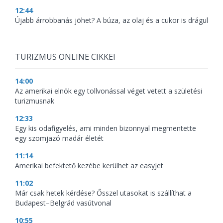
12:44
Újabb árrobbanás jöhet? A búza, az olaj és a cukor is drágul
TURIZMUS ONLINE CIKKEI
14:00
Az amerikai elnök egy tollvonással véget vetett a születési
turizmusnak
12:33
Egy kis odafigyelés, ami minden bizonnyal megmentette
egy szomjazó madár életét
11:14
Amerikai befektető kezébe kerülhet az easyJet
11:02
Már csak hetek kérdése? Ősszel utasokat is szállíthat a
Budapest–Belgrád vasútvonal
10:55