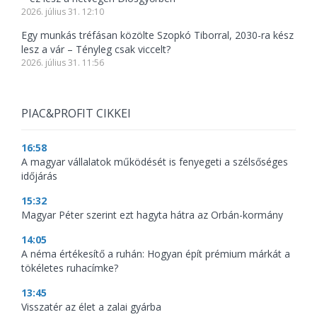
2026. július 31. 12:10
Egy munkás tréfásan közölte Szopkó Tiborral, 2030-ra kész
lesz a vár – Tényleg csak viccelt?
2026. július 31. 11:56
PIAC&PROFIT CIKKEI
16:58
A magyar vállalatok működését is fenyegeti a szélsőséges
időjárás
15:32
Magyar Péter szerint ezt hagyta hátra az Orbán-kormány
14:05
A néma értékesítő a ruhán: Hogyan épít prémium márkát a
tökéletes ruhacímke?
13:45
Visszatér az élet a zalai gyárba