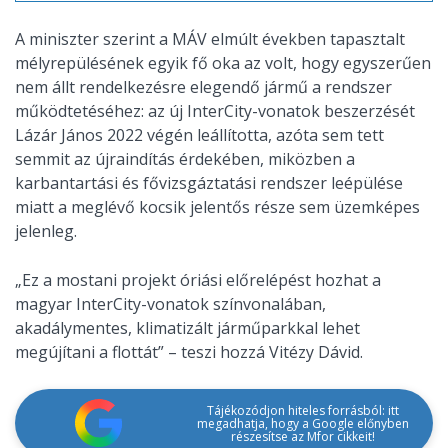
A miniszter szerint a MÁV elmúlt években tapasztalt
mélyrepülésének egyik fő oka az volt, hogy egyszerűen
nem állt rendelkezésre elegendő jármű a rendszer
működtetéséhez: az új InterCity-vonatok beszerzését
Lázár János 2022 végén leállította, azóta sem tett
semmit az újraindítás érdekében, miközben a
karbantartási és fővizsgáztatási rendszer leépülése
miatt a meglévő kocsik jelentős része sem üzemképes
jelenleg.
„Ez a mostani projekt óriási előrelépést hozhat a
magyar InterCity-vonatok színvonalában,
akadálymentes, klimatizált járműparkkal lehet
megújítani a flottát” – teszi hozzá Vitézy Dávid.
Tájékozódjon hiteles forrásból: itt
megadhatja, hogy a Google előnyben
részesítse az Mfor cikkeit!