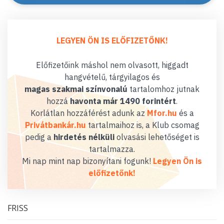
LEGYEN ÖN IS ELŐFIZETŐNK!
Előfizetőink máshol nem olvasott, higgadt
hangvételű, tárgyilagos és
magas szakmai színvonalú
tartalomhoz jutnak
hozzá
havonta már 1490 forintért
.
Korlátlan hozzáférést adunk az
Mfor.hu
és a
Privátbankár.hu
tartalmaihoz is, a Klub csomag
pedig a
hirdetés nélküli
olvasási lehetőséget is
tartalmazza.
Mi nap mint nap bizonyítani fogunk!
Legyen Ön is
előfizetőnk!
FRISS