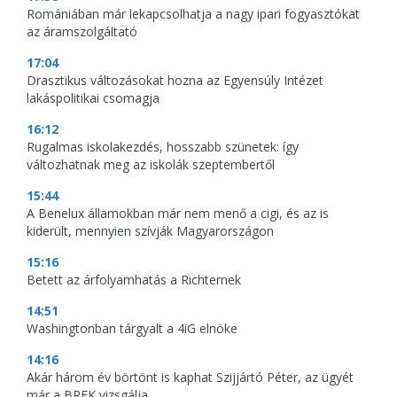
Romániában már lekapcsolhatja a nagy ipari fogyasztókat
az áramszolgáltató
17:04
Drasztikus változásokat hozna az Egyensúly Intézet
lakáspolitikai csomagja
16:12
Rugalmas iskolakezdés, hosszabb szünetek: így
változhatnak meg az iskolák szeptembertől
15:44
A Benelux államokban már nem menő a cigi, és az is
kiderült, mennyien szívják Magyarországon
15:16
Betett az árfolyamhatás a Richternek
14:51
Washingtonban tárgyalt a 4iG elnöke
14:16
Akár három év börtönt is kaphat Szijjártó Péter, az ügyét
már a BRFK vizsgálja