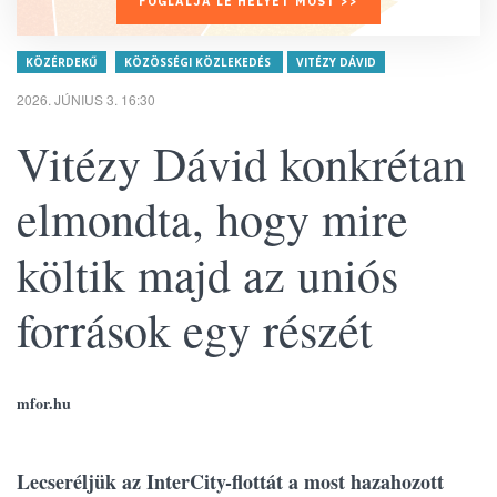
FOGLALJA LE HELYÉT MOST >>
KÖZÉRDEKŰ
KÖZÖSSÉGI KÖZLEKEDÉS
VITÉZY DÁVID
2026. JÚNIUS 3. 16:30
Vitézy Dávid konkrétan
elmondta, hogy mire
költik majd az uniós
források egy részét
mfor.hu
Lecseréljük az InterCity-flottát a most hazahozott