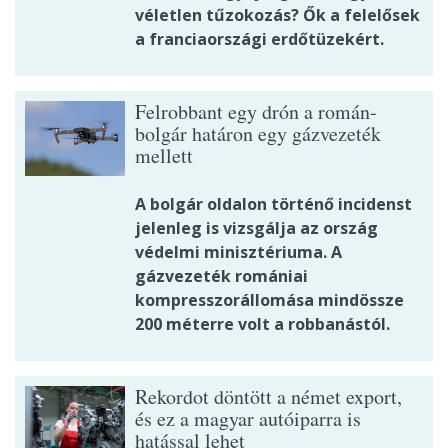
véletlen tűzokozás? Ők a felelősek
a franciaországi erdőtüzekért.
Felrobbant egy drón a román-
bolgár határon egy gázvezeték
mellett
A bolgár oldalon történő incidenst
jelenleg is vizsgálja az ország
védelmi minisztériuma. A
gázvezeték romániai
kompresszorállomása mindössze
200 méterre volt a robbanástól.
Rekordot döntött a német export,
és ez a magyar autóiparra is
hatással lehet