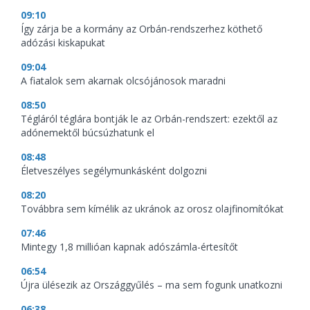
09:10
Így zárja be a kormány az Orbán-rendszerhez köthető
adózási kiskapukat
09:04
A fiatalok sem akarnak olcsójánosok maradni
08:50
Tégláról téglára bontják le az Orbán-rendszert: ezektől az
adónemektől búcsúzhatunk el
08:48
Életveszélyes segélymunkásként dolgozni
08:20
Továbbra sem kímélik az ukránok az orosz olajfinomítókat
07:46
Mintegy 1,8 millióan kapnak adószámla-értesítőt
06:54
Újra ülésezik az Országgyűlés – ma sem fogunk unatkozni
06:38