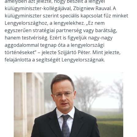
amelyben azt jelezte, hogy beszélt a lengyel
külügyminiszter-kollégájával, Zbigniew Rauval. A
külügyminiszter szerint speciális kapcsolat fűz minket
Lengyelországhoz, a lengyelekhez. „Ez nem
egyszerűen stratégiai partnerség vagy barátság,
hanem testvériség. Ezért is figyeljük nagy-nagy
aggodalommal tegnap óta a lengyelországi
történéseket” – jelezte Szijjártó Péter. Mint jelezte,
felajánlotta a segítségét Lengyelországnak.