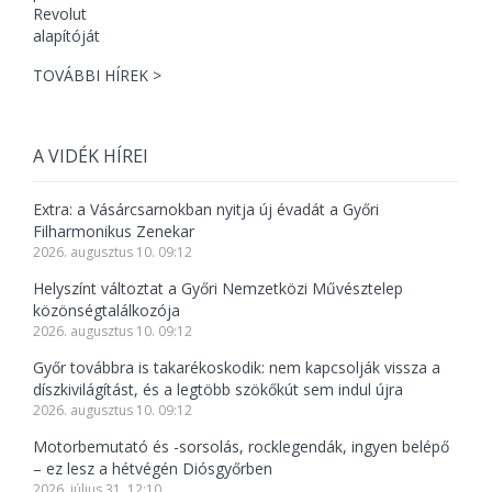
TOVÁBBI HÍREK >
A VIDÉK HÍREI
Extra: a Vásárcsarnokban nyitja új évadát a Győri
Filharmonikus Zenekar
2026. augusztus 10. 09:12
Helyszínt változtat a Győri Nemzetközi Művésztelep
közönségtalálkozója
2026. augusztus 10. 09:12
Győr továbbra is takarékoskodik: nem kapcsolják vissza a
díszkivilágítást, és a legtöbb szökőkút sem indul újra
2026. augusztus 10. 09:12
Motorbemutató és -sorsolás, rocklegendák, ingyen belépő
– ez lesz a hétvégén Diósgyőrben
2026. július 31. 12:10