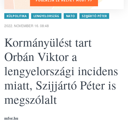
FOGLALJA LE HELYÉT MOST >>
KÜLPOLITIKA
LENGYELORSZÁG
NATO
SZIJJÁRTÓ PÉTER
2022. NOVEMBER 16. 08:48
Kormányülést tart
Orbán Viktor a
lengyelországi incidens
miatt, Szijjártó Péter is
megszólalt
mfor.hu