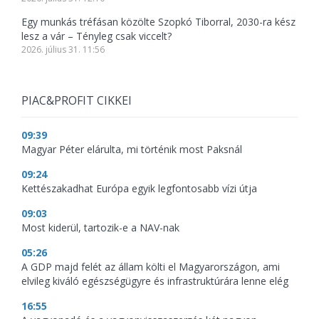
Egy munkás tréfásan közölte Szopkó Tiborral, 2030-ra kész
lesz a vár – Tényleg csak viccelt?
2026. július 31. 11:56
PIAC&PROFIT CIKKEI
09:39
Magyar Péter elárulta, mi történik most Paksnál
09:24
Kettészakadhat Európa egyik legfontosabb vízi útja
09:03
Most kiderül, tartozik-e a NAV-nak
05:26
A GDP majd felét az állam költi el Magyarországon, ami
elvileg kiváló egészségügyre és infrastruktúrára lenne elég
16:55