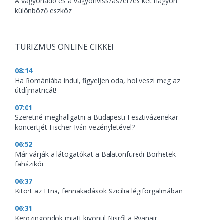
A vagyonadó és a vagyonvisszaszerzés két nagyon
különböző eszköz
TURIZMUS ONLINE CIKKEI
08:14
Ha Romániába indul, figyeljen oda, hol veszi meg az
útdíjmatricát!
07:01
Szeretné meghallgatni a Budapesti Fesztivázenekar
koncertjét Fischer Iván vezényletével?
06:52
Már várják a látogatókat a Balatonfüredi Borhetek
faházikói
06:37
Kitört az Etna, fennakadások Szicília légiforgalmában
06:31
Kerozingondok miatt kivonul Nisről a Ryanair