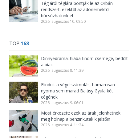
Tégláról téglára bontják le az Orbán-
rendszert: ezektől az adónemektől
búcsúzhatunk el
2026. augusztus 10. 08:50
TOP
168
Dinnyedráma: hiába finom csemege, bedőlt
a piac
2026. augusztus 8. 11:39
Elindult a végelszámolás, hamarosan
nyoma sem marad Balásy Gyula két
cégének
2026. augusztus 9. 06:01
Most érkezett: ezek az árak jelenhetnek
meg holnap a benzinkutak kijelzőin
2026. augusztus 4. 11:24