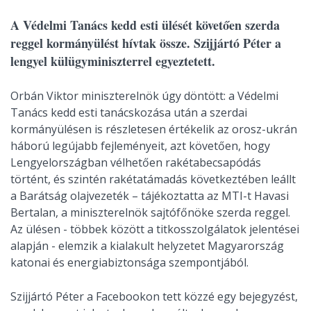
A Védelmi Tanács kedd esti ülését követően szerda
reggel kormányülést hívtak össze. Szijjártó Péter a
lengyel külügyminiszterrel egyeztetett.
Orbán Viktor miniszterelnök úgy döntött: a Védelmi
Tanács kedd esti tanácskozása után a szerdai
kormányülésen is részletesen értékelik az orosz-ukrán
háború legújabb fejleményeit, azt követően, hogy
Lengyelországban vélhetően rakétabecsapódás
történt, és szintén rakétatámadás következtében leállt
a Barátság olajvezeték – tájékoztatta az MTI-t Havasi
Bertalan, a miniszterelnök sajtófőnöke szerda reggel.
Az ülésen - többek között a titkosszolgálatok jelentései
alapján - elemzik a kialakult helyzetet Magyarország
katonai és energiabiztonsága szempontjából.
Szijjártó Péter a Facebookon tett közzé egy bejegyzést,