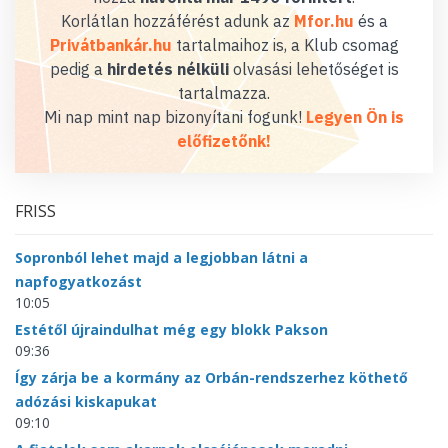
Korlátlan hozzáférést adunk az
Mfor.hu
és a
Privátbankár.hu
tartalmaihoz is, a Klub csomag
pedig a
hirdetés nélküli
olvasási lehetőséget is
tartalmazza.
Mi nap mint nap bizonyítani fogunk!
Legyen Ön is
előfizetőnk!
FRISS
Sopronból lehet majd a legjobban látni a
napfogyatkozást
10:05
Estétől újraindulhat még egy blokk Pakson
09:36
Így zárja be a kormány az Orbán-rendszerhez köthető
adózási kiskapukat
09:10