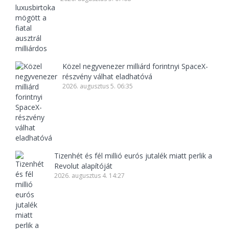
Közel negyvenezer milliárd forintnyi SpaceX-
részvény válhat eladhatóvá
2026. augusztus 5. 06:35
Tizenhét és fél millió eurós jutalék miatt perlik a
Revolut alapítóját
2026. augusztus 4. 14:27