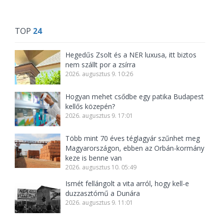
TOP
24
Hegedűs Zsolt és a NER luxusa, itt biztos
nem szállt por a zsírra
2026. augusztus 9. 10:26
Hogyan mehet csődbe egy patika Budapest
kellős közepén?
2026. augusztus 9. 17:01
Több mint 70 éves téglagyár szűnhet meg
Magyarországon, ebben az Orbán-kormány
keze is benne van
2026. augusztus 10. 05:49
Ismét fellángolt a vita arról, hogy kell-e
duzzasztómű a Dunára
2026. augusztus 9. 11:01