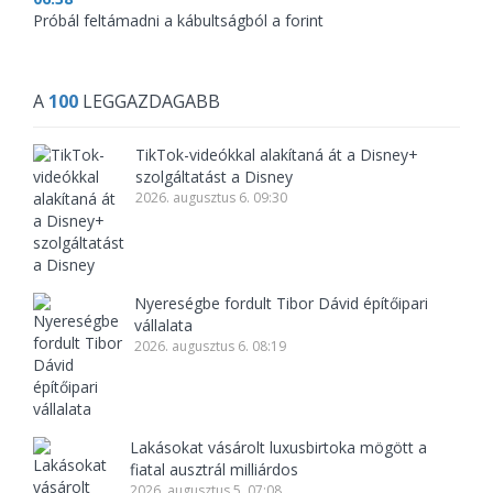
Próbál feltámadni a kábultságból a forint
A
100
LEGGAZDAGABB
TikTok-videókkal alakítaná át a Disney+
szolgáltatást a Disney
2026. augusztus 6. 09:30
Nyereségbe fordult Tibor Dávid építőipari
vállalata
2026. augusztus 6. 08:19
Lakásokat vásárolt luxusbirtoka mögött a
fiatal ausztrál milliárdos
2026. augusztus 5. 07:08