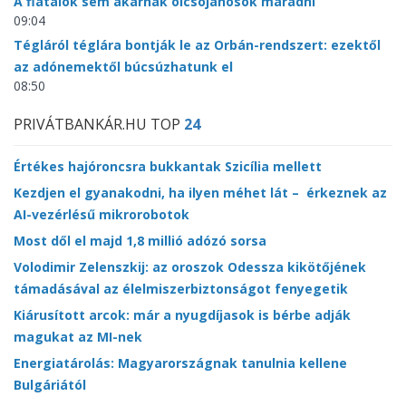
A fiatalok sem akarnak olcsójánosok maradni
09:04
Tégláról téglára bontják le az Orbán-rendszert: ezektől
az adónemektől búcsúzhatunk el
08:50
PRIVÁTBANKÁR.HU TOP
24
Értékes hajóroncsra bukkantak Szicília mellett
Kezdjen el gyanakodni, ha ilyen méhet lát – érkeznek az
AI-vezérlésű mikrorobotok
Most dől el majd 1,8 millió adózó sorsa
Volodimir Zelenszkij: az oroszok Odessza kikötőjének
támadásával az élelmiszerbiztonságot fenyegetik
Kiárusított arcok: már a nyugdíjasok is bérbe adják
magukat az MI-nek
Energiatárolás: Magyarországnak tanulnia kellene
Bulgáriától