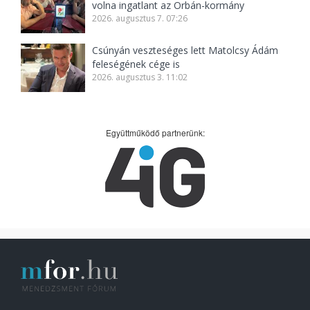
volna ingatlant az Orbán-kormány
2026. augusztus 7. 07:26
Csúnyán veszteséges lett Matolcsy Ádám
feleségének cége is
2026. augusztus 3. 11:02
Együttműködő partnerünk: