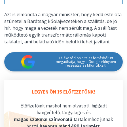
Azt is elmondta a magyar miniszter, hogy kedd este óta
szünetel a Barátság kőolajvezetéken a szállítás, de jó
hír, hogy maga a vezeték nem sérült meg. A szállítást
működtető egyik transzformátorállomás kapott
találatot, ami belátható időn belül ki lehet javítani.
Tájékozódjon hiteles forrásból: itt
megadhatja, hogy a Google előnyben
részesítse az Mfor cikkeit!
LEGYEN ÖN IS ELŐFIZETŐNK!
Előfizetőink máshol nem olvasott, higgadt
hangvételű, tárgyilagos és
magas szakmai színvonalú
tartalomhoz jutnak
hozzá
havonta már 1490 forintért
.