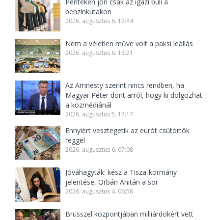
Pénteken jön csak az igazi buli a
benzinkutakon
2026. augusztus 6. 12:44
Nem a véletlen műve volt a paksi leállás
2026. augusztus 6. 13:21
Az Amnesty szerint nincs rendben, ha
Magyar Péter dönt arról, hogy ki dolgozhat
a közmédiánál
2026. augusztus 5. 17:17
Ennyiért vesztegetik az eurót csütörtök
reggel
2026. augusztus 6. 07:08
Jóváhagyták: kész a Tisza-kormány
jelentése, Orbán Anitán a sor
2026. augusztus 4. 06:58
Brüsszel központjában milliárdokért vett