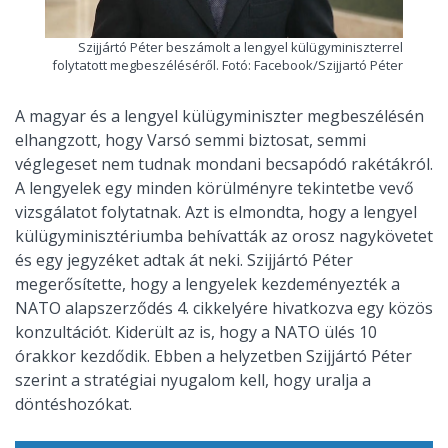
Szijjártó Péter beszámolt a lengyel külügyminiszterrel
folytatott megbeszéléséről. Fotó: Facebook/Szijjartó Péter
A magyar és a lengyel külügyminiszter megbeszélésén
elhangzott, hogy Varsó semmi biztosat, semmi
véglegeset nem tudnak mondani becsapódó rakétákról.
A lengyelek egy minden körülményre tekintetbe vevő
vizsgálatot folytatnak. Azt is elmondta, hogy a lengyel
külügyminisztériumba behívatták az orosz nagykövetet
és egy jegyzéket adtak át neki. Szijjártó Péter
megerősítette, hogy a lengyelek kezdeményezték a
NATO alapszerződés 4. cikkelyére hivatkozva egy közös
konzultációt. Kiderült az is, hogy a NATO ülés 10
órakkor kezdődik. Ebben a helyzetben Szijjártó Péter
szerint a stratégiai nyugalom kell, hogy uralja a
döntéshozókat.