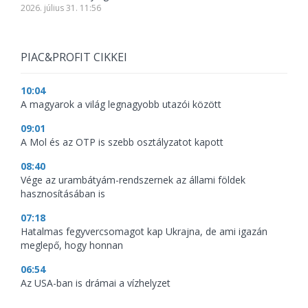
2026. július 31. 11:56
PIAC&PROFIT CIKKEI
10:04
A magyarok a világ legnagyobb utazói között
09:01
A Mol és az OTP is szebb osztályzatot kapott
08:40
Vége az urambátyám-rendszernek az állami földek
hasznosításában is
07:18
Hatalmas fegyvercsomagot kap Ukrajna, de ami igazán
meglepő, hogy honnan
06:54
Az USA-ban is drámai a vízhelyzet