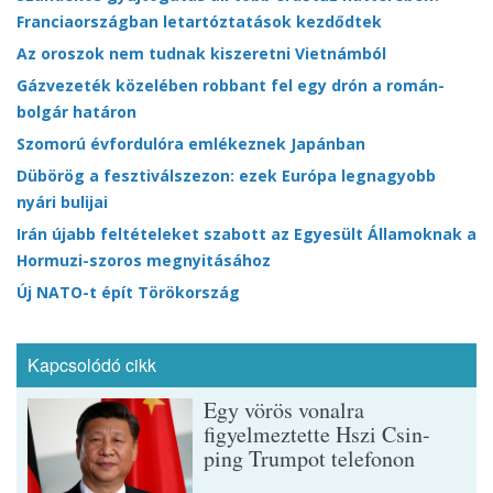
Franciaországban letartóztatások kezdődtek
Az oroszok nem tudnak kiszeretni Vietnámból
Gázvezeték közelében robbant fel egy drón a román-
bolgár határon
Szomorú évfordulóra emlékeznek Japánban
Dübörög a fesztiválszezon: ezek Európa legnagyobb
nyári bulijai
Irán újabb feltételeket szabott az Egyesült Államoknak a
Hormuzi-szoros megnyitásához
Új NATO-t épít Törökország
Kapcsolódó cikk
Egy vörös vonalra
figyelmeztette Hszi Csin-
ping Trumpot telefonon