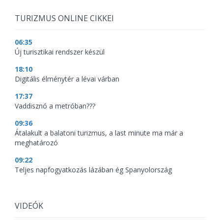
TURIZMUS ONLINE CIKKEI
06:35
Új turisztikai rendszer készül
18:10
Digitális élménytér a lévai várban
17:37
Vaddisznó a metróban???
09:36
Átalakult a balatoni turizmus, a last minute ma már a
meghatározó
09:22
Teljes napfogyatkozás lázában ég Spanyolország
VIDEÓK