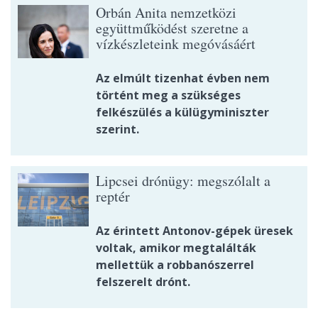
Orbán Anita nemzetközi
együttműködést szeretne a
vízkészleteink megóvásáért
Az elmúlt tizenhat évben nem
történt meg a szükséges
felkészülés a külügyminiszter
szerint.
Lipcsei drónügy: megszólalt a
reptér
Az érintett Antonov-gépek üresek
voltak, amikor megtalálták
mellettük a robbanószerrel
felszerelt drónt.