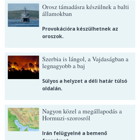
Orosz támadásra készülnek a balti
államokban
Provokációra készülhetnek az
oroszok.
Szerbia is lángol, a Vajdaságban a
legnagyobb a baj
Súlyos a helyzet a déli határ túlsó
oldalán.
Nagyon közel a megállapodás a
Hormuzi-szorosról
Irán felügyelné a bemenő