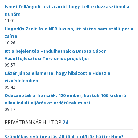
Ismét fellángolt a vita arról, hogy kell-e duzzasztómű a
Dunára
11:01
Hegedűs Zsolt és a NER luxusa, itt biztos nem szállt por a
zsírra
10:26
Itt a bejelentés – Indulhatnak a Baross Gábor
Vasútfejlesztési Terv uniós projektjei
09:57
Lázár János elismerte, hogy hibázott a Fidesz a
vízvédelemben
09:42
Odacsaptak a franciák: 420 ember, köztük 166 kiskorú
ellen indult eljárás az erdőtüzek miatt
09:17
PRIVÁTBANKÁR.HU TOP
24
Szándékos gyújtogatás áll több erdőtűz hátterében?