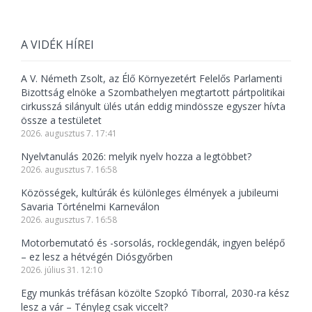
A VIDÉK HÍREI
A V. Németh Zsolt, az Élő Környezetért Felelős Parlamenti
Bizottság elnöke a Szombathelyen megtartott pártpolitikai
cirkusszá silányult ülés után eddig mindössze egyszer hívta
össze a testületet
2026. augusztus 7. 17:41
Nyelvtanulás 2026: melyik nyelv hozza a legtöbbet?
2026. augusztus 7. 16:58
Közösségek, kultúrák és különleges élmények a jubileumi
Savaria Történelmi Karneválon
2026. augusztus 7. 16:58
Motorbemutató és -sorsolás, rocklegendák, ingyen belépő
– ez lesz a hétvégén Diósgyőrben
2026. július 31. 12:10
Egy munkás tréfásan közölte Szopkó Tiborral, 2030-ra kész
lesz a vár – Tényleg csak viccelt?