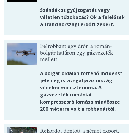
Szándékos gyújtogatás vagy
véletlen tűzokozás? Ők a felelősek
a franciaországi erdőtüzekért.
Felrobbant egy drón a román-
bolgár határon egy gázvezeték
mellett
A bolgár oldalon történő incidenst
jelenleg is vizsgálja az ország
védelmi minisztériuma. A
gázvezeték romániai
kompresszorállomása mindössze
200 méterre volt a robbanástól.
Rekordot döntött a német export,