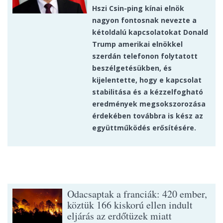
Hszi Csin-ping kínai elnök
nagyon fontosnak nevezte a
kétoldalú kapcsolatokat Donald
Trump amerikai elnökkel
szerdán telefonon folytatott
beszélgetésükben, és
kijelentette, hogy e kapcsolat
stabilitása és a kézzelfogható
eredmények megsokszorozása
érdekében továbbra is kész az
együttműködés erősítésére.
Odacsaptak a franciák: 420 ember,
köztük 166 kiskorú ellen indult
eljárás az erdőtüzek miatt