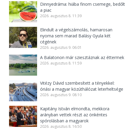
Dinnyedráma: hiába finom csemege, bedőlt
a piac
2026. augusztus 8. 11:39
Elindult a végelszámolás, hamarosan
nyoma sem marad Balásy Gyula két
cégének
2026. augusztus 9. 06:01
A Balatonon már sziesztáznak az éttermek
2026. augusztus 8. 11:59
Vitézy Dávid szembesített a tényekkel:
óriási a magyar közúthálózat leterheltsége
2026. augusztus 9. 08:10
Kapitány István elmondta, mekkora
arányban vettek részt az önkéntes
spórolásban a magyarok
2026. augusztus 8. 16:50