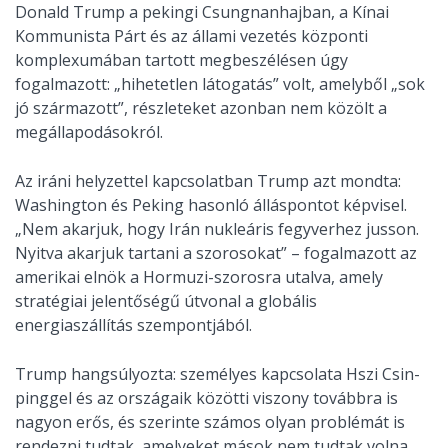
Donald Trump a pekingi Csungnanhajban, a Kínai
Kommunista Párt és az állami vezetés központi
komplexumában tartott megbeszélésen úgy
fogalmazott: „hihetetlen látogatás” volt, amelyből „sok
jó származott”, részleteket azonban nem közölt a
megállapodásokról.
Az iráni helyzettel kapcsolatban Trump azt mondta:
Washington és Peking hasonló álláspontot képvisel.
„Nem akarjuk, hogy Irán nukleáris fegyverhez jusson.
Nyitva akarjuk tartani a szorosokat” – fogalmazott az
amerikai elnök a Hormuzi-szorosra utalva, amely
stratégiai jelentőségű útvonal a globális
energiaszállítás szempontjából.
Trump hangsúlyozta: személyes kapcsolata Hszi Csin-
pinggel és az országaik közötti viszony továbbra is
nagyon erős, és szerinte számos olyan problémát is
rendezni tudtak, amelyeket mások nem tudtak volna