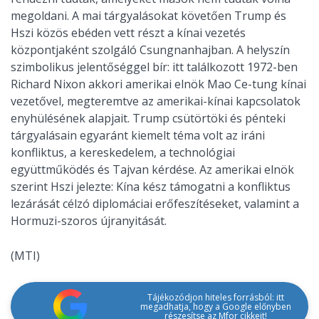
megoldani. A mai tárgyalásokat követően Trump és
Hszi közös ebéden vett részt a kínai vezetés
központjaként szolgáló Csungnanhajban. A helyszín
szimbolikus jelentőséggel bír: itt találkozott 1972-ben
Richard Nixon akkori amerikai elnök Mao Ce-tung kínai
vezetővel, megteremtve az amerikai-kínai kapcsolatok
enyhülésének alapjait. Trump csütörtöki és pénteki
tárgyalásain egyaránt kiemelt téma volt az iráni
konfliktus, a kereskedelem, a technológiai
együttműködés és Tajvan kérdése. Az amerikai elnök
szerint Hszi jelezte: Kína kész támogatni a konfliktus
lezárását célzó diplomáciai erőfeszítéseket, valamint a
Hormuzi-szoros újranyitását.
(MTI)
Tájékozódjon hiteles forrásból: itt
megadhatja, hogy a Google előnyben
részesítse az Mfor cikkeit!