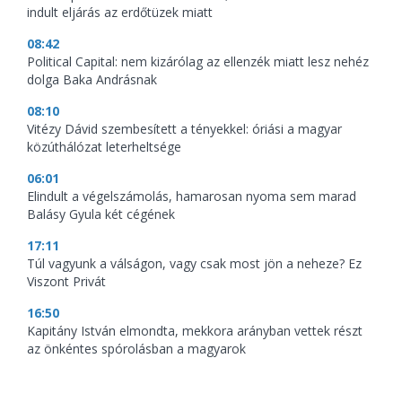
indult eljárás az erdőtüzek miatt
08:42
Political Capital: nem kizárólag az ellenzék miatt lesz nehéz
dolga Baka Andrásnak
08:10
Vitézy Dávid szembesített a tényekkel: óriási a magyar
közúthálózat leterheltsége
06:01
Elindult a végelszámolás, hamarosan nyoma sem marad
Balásy Gyula két cégének
17:11
Túl vagyunk a válságon, vagy csak most jön a neheze? Ez
Viszont Privát
16:50
Kapitány István elmondta, mekkora arányban vettek részt
az önkéntes spórolásban a magyarok