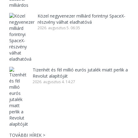
Közel negyvenezer milliárd forintnyi SpaceX-
részvény válhat eladhatóvá
2026. augusztus 5. 06:35
Tizenhét és fél millió eurós jutalék miatt perlik a
Revolut alapítóját
2026. augusztus 4. 14:27
TOVÁBBI HÍREK >