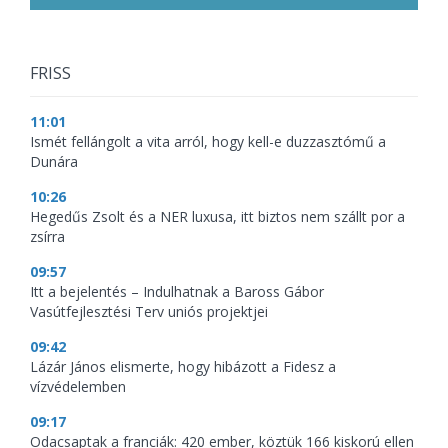
FRISS
11:01
Ismét fellángolt a vita arról, hogy kell-e duzzasztómű a
Dunára
10:26
Hegedűs Zsolt és a NER luxusa, itt biztos nem szállt por a
zsírra
09:57
Itt a bejelentés – Indulhatnak a Baross Gábor
Vasútfejlesztési Terv uniós projektjei
09:42
Lázár János elismerte, hogy hibázott a Fidesz a
vízvédelemben
09:17
Odacsaptak a franciák: 420 ember, köztük 166 kiskorú ellen