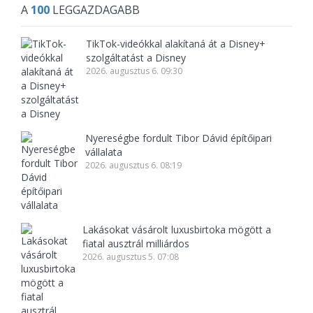
A
100
LEGGAZDAGABB
TikTok-videókkal alakítaná át a Disney+
szolgáltatást a Disney
2026. augusztus 6. 09:30
Nyereségbe fordult Tibor Dávid építőipari
vállalata
2026. augusztus 6. 08:19
Lakásokat vásárolt luxusbirtoka mögött a
fiatal ausztrál milliárdos
2026. augusztus 5. 07:08