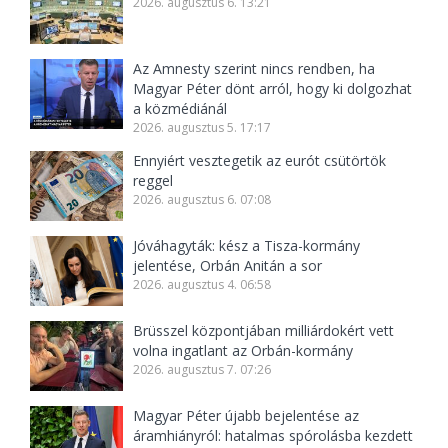
2026. augusztus 6. 13:21
Az Amnesty szerint nincs rendben, ha
Magyar Péter dönt arról, hogy ki dolgozhat
a közmédiánál
2026. augusztus 5. 17:17
Ennyiért vesztegetik az eurót csütörtök
reggel
2026. augusztus 6. 07:08
Jóváhagyták: kész a Tisza-kormány
jelentése, Orbán Anitán a sor
2026. augusztus 4. 06:58
Brüsszel központjában milliárdokért vett
volna ingatlant az Orbán-kormány
2026. augusztus 7. 07:26
Magyar Péter újabb bejelentése az
áramhiányról: hatalmas spórolásba kezdett