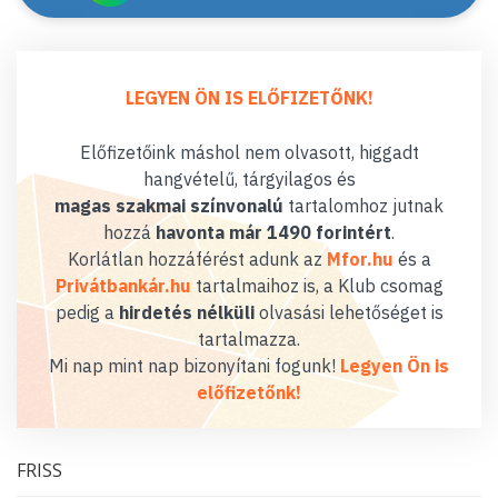
LEGYEN ÖN IS ELŐFIZETŐNK!
Előfizetőink máshol nem olvasott, higgadt
hangvételű, tárgyilagos és
magas szakmai színvonalú
tartalomhoz jutnak
hozzá
havonta már 1490 forintért
.
Korlátlan hozzáférést adunk az
Mfor.hu
és a
Privátbankár.hu
tartalmaihoz is, a Klub csomag
pedig a
hirdetés nélküli
olvasási lehetőséget is
tartalmazza.
Mi nap mint nap bizonyítani fogunk!
Legyen Ön is
előfizetőnk!
FRISS