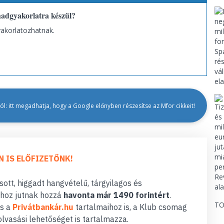
 hadgyakorlatra készül?
yakorlatozhatnak.
l: itt megadhatja, hogy a Google előnyben részesítse az Mfor cikkeit!
N IS ELŐFIZETŐNK!
ott, higgadt hangvételű, tárgyilagos és
hoz jutnak hozzá
havonta már 1490 forintért
.
TO
s a
Privátbankár.hu
tartalmaihoz is, a Klub csomag
lvasási lehetőséget is tartalmazza.