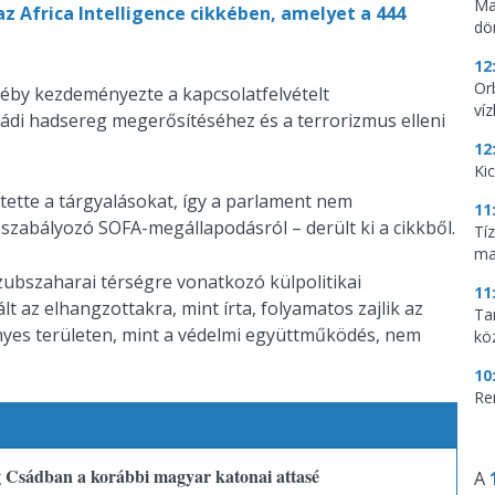
Ma
 az Africa Intelligence cikkében, amelyet a 444
dö
12
Or
Déby kezdeményezte a kapcsolatfelvételt
ví
ádi hadsereg megerősítéséhez és a terrorizmus elleni
12
Ki
ette a tárgyalásokat, így a parlament nem
11
szabályozó SOFA-megállapodásról – derült ki a cikkből.
Tí
ma
szubszaharai térségre vonatkozó külpolitikai
11
lt az elhangzottakra, mint írta, folyamatos zajlik az
Tar
nyes területen, mint a védelmi együttműködés, nem
kö
10
Re
g Csádban a korábbi magyar katonai attasé
A