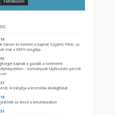
Feliratkozom
ISS
:16
ár három év börtönt is kaphat Szijjártó Péter, az
yét már a BRFK vizsgálja
:55
gítséget kapnak a gazdák a történelmi
zályhelyzetben – kormányzati tájékoztató percről
cre!
:37
erült, ki irányítja a közmédia átvilágítását
:16
lytatódik az áreső a benzinkutakon
:53