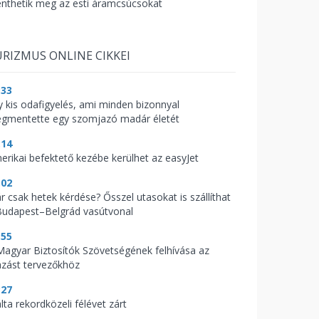
nthetik meg az esti áramcsúcsokat
RIZMUS ONLINE CIKKEI
:33
y kis odafigyelés, ami minden bizonnyal
gmentette egy szomjazó madár életét
:14
erikai befektető kezébe kerülhet az easyJet
:02
r csak hetek kérdése? Ősszel utasokat is szállíthat
Budapest–Belgrád vasútvonal
:55
Magyar Biztosítók Szövetségének felhívása az
azást tervezőkhöz
:27
lta rekordközeli félévet zárt