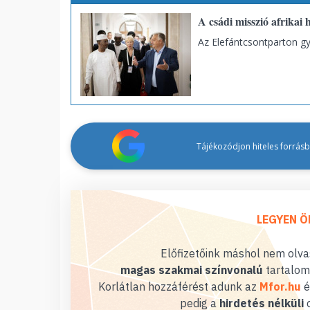
A csádi misszió afrikai
Az Elefántcsontparton g
Tájékozódjon hiteles forrásbó
LEGYEN Ö
Előfizetőink máshol nem olvas
magas szakmai színvonalú
tartalom
Korlátlan hozzáférést adunk az
Mfor.hu
é
pedig a
hirdetés nélküli
o