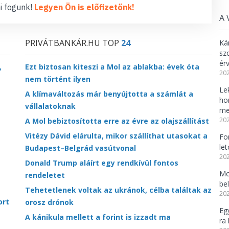
i fogunk!
Legyen Ön is előfizetőnk!
A 
PRIVÁTBANKÁR.HU TOP
24
Ká
sz
ér
,
Ezt biztosan kiteszi a Mol az ablakba: évek óta
202
nem történt ilyen
Lek
A klímaváltozás már benyújtotta a számlát a
ho
vállalatoknak
me
202
A Mol bebiztosította erre az évre az olajszállítást
Vitézy Dávid elárulta, mikor szállíthat utasokat a
Fo
le
Budapest–Belgrád vasútvonal
202
Donald Trump aláírt egy rendkívül fontos
Mo
rendeletet
be
Tehetetlenek voltak az ukránok, célba találtak az
202
ort
orosz drónok
Eg
A kánikula mellett a forint is izzadt ma
ra 