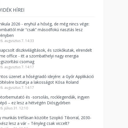
VIDÉK HÍREI
nikula 2026 - enyhül a hőség, de még nincs vége:
ombattól már “csak” másodfokú riasztás lesz
vényben
6. augusztus 7. 14:33
apcsolt díszkivilágítások, és szökőkutak, elrendelt
me office - itt a szombathelyi nagy energia
gszorítási csomag
6. augusztus 7. 14:17
ntos üzenet a hőségriadó idejére: a Győr Applikáció
töltésére biztatja a lakosságot Kósa Roland
6. augusztus 7. 14:17
torbemutató és -sorsolás, rocklegendák, ingyen
lépő – ez lesz a hétvégén Diósgyőrben
6. július 31. 12:10
y munkás tréfásan közölte Szopkó Tiborral, 2030-
kész lesz a vár – Tényleg csak viccelt?