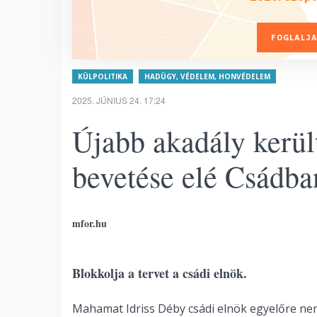
FOGLALJA
KÜLPOLITIKA
HADÜGY, VÉDELEM, HONVÉDELEM
2025. JÚNIUS 24. 17:24
Újabb akadály kerül
bevetése elé Csádba
mfor.hu
Blokkolja a tervet a csádi elnök.
Mahamat Idriss Déby csádi elnök egyelőre nem 