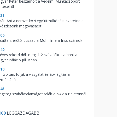
gyar Péter beszámolt a Védelmi Munkacsoport
ntéseiről
:31
bán Anita nemzetközi együttműködést szeretne a
zkészleteink megóvásáért
:06
csattan, erőtől duzzad a Mol – íme a friss számok
:40
zéves rekord dőlt meg: 1,2 százalékra zuhant a
gyar infláció júliusban
:10
r Zoltán: folyik a vizsgálat és átvilágítás a
zmédiánál
:45
ngeteg szabálytalanságot talált a NAV a Balatonnál
100
LEGGAZDAGABB