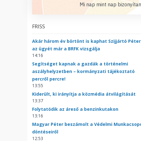
Mi nap mint nap bizonyítan
FRISS
Akár három év börtönt is kaphat Szijjártó Péter
az ügyét már a BRFK vizsgálja
14:16
Segítséget kapnak a gazdák a történelmi
aszályhelyzetben – kormányzati tájékoztató
percről percre!
13:55
Kiderült, ki irányítja a közmédia átvilágítását
13:37
Folytatódik az áreső a benzinkutakon
13:16
Magyar Péter beszámolt a Védelmi Munkacsop
döntéseiről
12:53