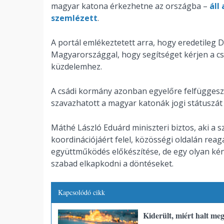
magyar katona érkezhetne az országba –
áll
szemlézett
.
A portál emlékeztetett arra, hogy eredetileg 
Magyarországgal, hogy segítséget kérjen a cs
küzdelemhez.
A csádi kormány azonban egyelőre felfüggeszt
szavazhatott a magyar katonák jogi státuszát 
Máthé László Eduárd miniszteri biztos, aki a 
koordinációjáért felel, közösségi oldalán reagá
együttműködés előkészítése, de egy olyan ké
szabad elkapkodni a döntéseket.
Kapcsolódó cikk
Kiderült, miért halt me