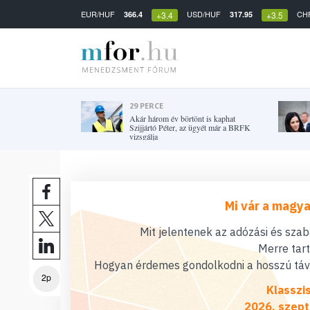
EUR/HUF
USD/HUF
CH
366.4
317.95
+3.4
+3.5
29 PERCE
Akár három év börtönt is kaphat
Szijjártó Péter, az ügyét már a BRFK
vizsgálja
Mi vár a magya
Mit jelentenek az adózási és sza
Merre tar
Hogyan érdemes gondolkodni a hosszú távú
2p
Klasszi
2026. szept