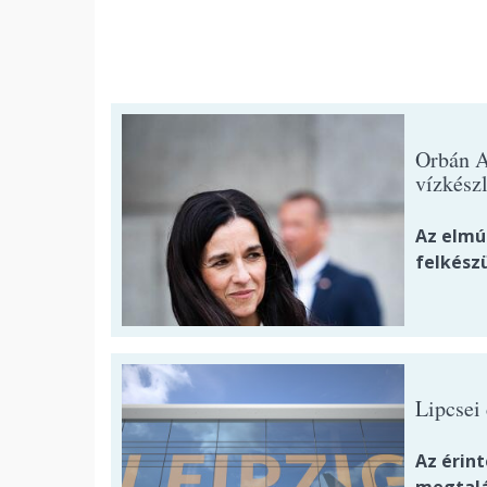
Orbán A
vízkész
Az elmú
felkészü
Lipcsei
Az érin