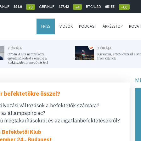
F/HUF
GBP/HUF
BTC/USD
391.9
427.42
65155
+3
+4
+66
FRISS
VIDEÓK
PODCAST
ÁRRÉSSTOP
ROVA
2 ÓRÁJA
3 ÓRÁJA
Orbán Anita nemzetközi
Kicsattan, erőtől duzzad a Mo
együttműködést szeretne a
friss számok
vízkészleteink megóvásáért
MF
r befektetőkre ősszel?
bályozási változások a befektetők számára?
t az állampapírpiac?
 megtakarításokról és az ingatlanbefektetésekről?
s Befektetői Klub
ember 24., Budapest