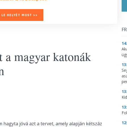
 LE HELYÉT MOST >>
FR
14
Ak
t a magyar katonák
üg
13
n
Se
as
per
13
Kid
13
Fo
12
hagyta jóvá azt a tervet, amely alapján kétszáz