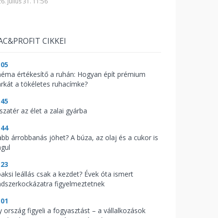
6. július 31. 11:56
AC&PROFIT CIKKEI
:05
néma értékesítő a ruhán: Hogyan épít prémium
rkát a tökéletes ruhacímke?
:45
szatér az élet a zalai gyárba
:44
abb árrobbanás jöhet? A búza, az olaj és a cukor is
águl
:23
paksi leállás csak a kezdet? Évek óta ismert
ndszerkockázatra figyelmeztetnek
:01
y ország figyeli a fogyasztást – a vállalkozások