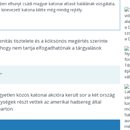
rben elhunyt csádi magyar katonai attasé halálának vizsgálata,
kinevezett katona kiléte még mindig rejtély.
enitás tisztelete és a kölcsönös megértés szerinte
 hogy nem tartja elfogadhatónak a tárgyalások
”
gyetlen közös katonai akcióra került sor a két ország
gységek részt vettek az amerikai hadsereg által
parton.