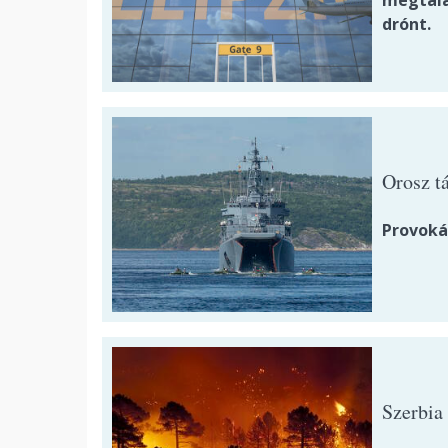
megtalá
drónt.
Orosz t
Provoká
Szerbia 