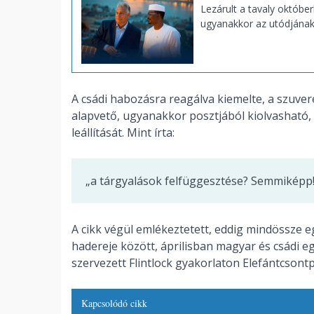
Lezárult a tavaly októbe
ugyanakkor az utódjának 
A csádi habozásra reagálva kiemelte, a szuver
alapvető, ugyanakkor posztjából kiolvasható,
leállítását. Mint írta:
„a tárgyalások felfüggesztése? Semmiképp!
A cikk végül emlékeztetett, eddig mindössze e
hadereje között, áprilisban magyar és csádi e
szervezett Flintlock gyakorlaton Elefántcsont
Kapcsolódó cikk