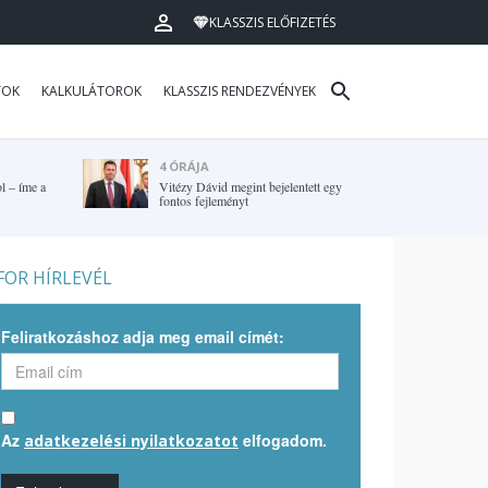
KLASSZIS ELŐFIZETÉS
TOK
KALKULÁTOROK
KLASSZIS RENDEZVÉNYEK
4 ÓRÁJA
l – íme a
Vitézy Dávid megint bejelentett egy
fontos fejleményt
OR HÍRLEVÉL
Feliratkozáshoz adja meg email címét:
Az
elfogadom.
adatkezelési nyilatkozatot