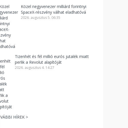
Közel negyvenezer milliárd forintnyi
SpaceX-részvény válhat eladhatóvá
2026. augusztus 5. 06:35
Tizenhét és fél millió eurós jutalék miatt
perlik a Revolut alapítóját
2026. augusztus 4. 14:27
VÁBBI HÍREK >