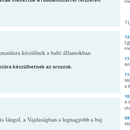
lták mellettük a robbanószerrel felszerelt
me
TU
12
Eg
me
ámadásra készülnek a balti államokban
11
Am
cióra készülhetnek az oroszok.
11
Má
a 
10
A 
ut
09
is lángol, a Vajdaságban a legnagyobb a baj
Má