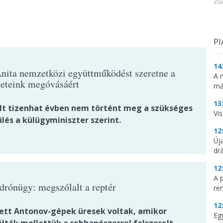
202
PI
14
nita nemzetközi együttműködést szeretne a
A 
leteink megóvásáért
má
13
lt tizenhat évben nem történt meg a szükséges
Vis
lés a külügyminiszter szerint.
12
Új
dr
12
A 
 drónügy: megszólalt a reptér
re
12
tett Antonov-gépek üresek voltak, amikor
Eg