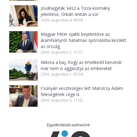
Jóváhagyták: kész a Tisza-kormány
jelentése, Orbán Anitán a sor
2026. augusztus 4. 06:58
Magyar Péter újabb bejelentése az
áramhiányról: hatalmas spórolásba kezdett
az ország
2026. augusztus 2. 12:37
Akkora a baj, hogy az emelkedő benzinár
már nem is aggasztja az embereket
2026. augusztus 1. 05:56
Csúnyán veszteséges lett Matolcsy Ádám
feleségének cége is
2026. augusztus 3. 11:02
Együttműködő partnerünk: