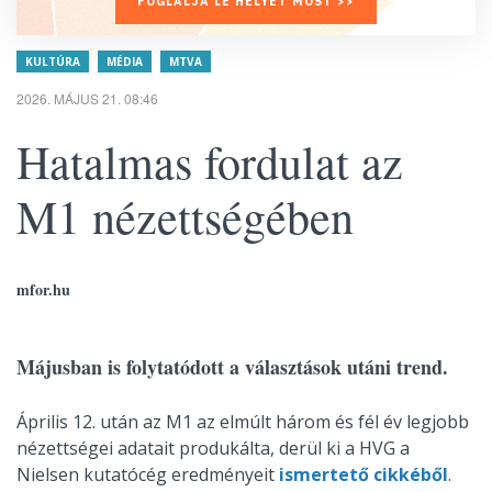
FOGLALJA LE HELYÉT MOST >>
KULTÚRA
MÉDIA
MTVA
2026. MÁJUS 21. 08:46
Hatalmas fordulat az
M1 nézettségében
mfor.hu
Májusban is folytatódott a választások utáni trend.
Április 12. után az M1 az elmúlt három és fél év legjobb
nézettségei adatait produkálta, derül ki a HVG a
Nielsen kutatócég eredményeit
ismertető cikkéből
.