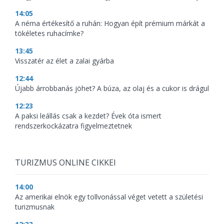
14:05
A néma értékesítő a ruhán: Hogyan épít prémium márkát a
tökéletes ruhacímke?
13:45
Visszatér az élet a zalai gyárba
12:44
Újabb árrobbanás jöhet? A búza, az olaj és a cukor is drágul
12:23
A paksi leállás csak a kezdet? Évek óta ismert
rendszerkockázatra figyelmeztetnek
TURIZMUS ONLINE CIKKEI
14:00
Az amerikai elnök egy tollvonással véget vetett a születési
turizmusnak