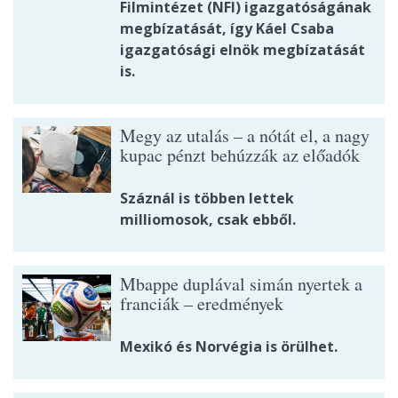
Filmintézet (NFI) igazgatóságának
megbízatását, így Káel Csaba
igazgatósági elnök megbízatását
is.
Megy az utalás – a nótát el, a nagy
kupac pénzt behúzzák az előadók
Száznál is többen lettek
milliomosok, csak ebből.
Mbappe duplával simán nyertek a
franciák – eredmények
Mexikó és Norvégia is örülhet.