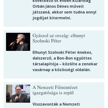
következő öt évben kizárólag
Orbán János Dénes műveit
játszaná, akkor sem tudna ennyi
jogdíjat kitermelni.
Gyászol az ország: elhunyt
Szolnoki Péter
Elhunyt Szolnoki Péter énekes,
dalszerző, a Bon-Bon együttes
társalapítója – közölte a zenekar
vasárnap a közösségi oldalán.
A Nemzeti Filmintézet
igazgatósága is repül
Visszavonták a Nemzeti