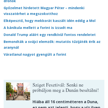
drónok
Győzelmet hirdetett Magyar Péter – mindenki
visszatérhet a megszokotthoz
Elképesztő, hogy mekkorát kaszált idén eddig a Mol
A kánikula mellett a forint is izzadt ma
Donald Trump aláírt egy rendkívül fontos rendeletet
Bemondták a svájci elemzők: mutatós tűzijáték érik az
aranynál
Váratlanul nagyot gyengült a forint
Sziget Fesztivál: Senki ne
próbáljon meg a Dunán besétálni!
Hiába áll 16 centiméteren a Duna,
ez nem azt jelenti, hogy a víz ilyen