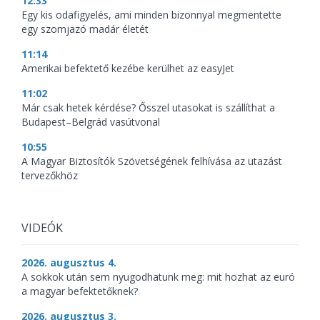
12:33
Egy kis odafigyelés, ami minden bizonnyal megmentette
egy szomjazó madár életét
11:14
Amerikai befektető kezébe kerülhet az easyJet
11:02
Már csak hetek kérdése? Ősszel utasokat is szállíthat a
Budapest–Belgrád vasútvonal
10:55
A Magyar Biztosítók Szövetségének felhívása az utazást
tervezőkhöz
VIDEÓK
2026. augusztus 4.
A sokkok után sem nyugodhatunk meg: mit hozhat az euró
a magyar befektetőknek?
2026. augusztus 3.