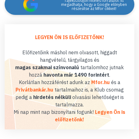
Tájékozódjon hiteles forrásból: itt
megadhatja, hogy a Google előnyben
részesítse az Mfor cikkeit!
LEGYEN ÖN IS ELŐFIZETŐNK!
Előfizetőink máshol nem olvasott, higgadt
hangvételű, tárgyilagos és
magas szakmai színvonalú
tartalomhoz jutnak
hozzá
havonta már 1490 forintért
.
Korlátlan hozzáférést adunk az
Mfor.hu
és a
Privátbankár.hu
tartalmaihoz is, a Klub csomag
pedig a
hirdetés nélküli
olvasási lehetőséget is
tartalmazza.
Mi nap mint nap bizonyítani fogunk!
Legyen Ön is
előfizetőnk!