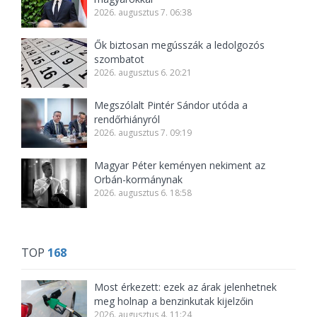
2026. augusztus 7. 06:38
Ők biztosan megússzák a ledolgozós
szombatot
2026. augusztus 6. 20:21
Megszólalt Pintér Sándor utóda a
rendőrhiányról
2026. augusztus 7. 09:19
Magyar Péter keményen nekiment az
Orbán-kormánynak
2026. augusztus 6. 18:58
TOP
168
Most érkezett: ezek az árak jelenhetnek
meg holnap a benzinkutak kijelzőin
2026. augusztus 4. 11:24