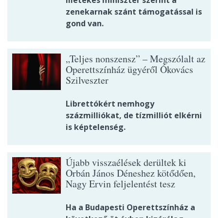
illetékes miniszter szerint a
zenekarnak szánt támogatással is
gond van.
„Teljes nonszensz” – Megszólalt az
Operettszínház ügyéről Ókovács
Szilveszter
Librettókért nemhogy
százmilliókat, de tízmilliót elkérni
is képtelenség.
Újabb visszaélések derültek ki
Orbán János Déneshez kötődően,
Nagy Ervin feljelentést tesz
Ha a Budapesti Operettszínház a