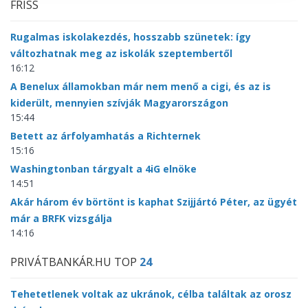
FRISS
Rugalmas iskolakezdés, hosszabb szünetek: így
változhatnak meg az iskolák szeptembertől
16:12
A Benelux államokban már nem menő a cigi, és az is
kiderült, mennyien szívják Magyarországon
15:44
Betett az árfolyamhatás a Richternek
15:16
Washingtonban tárgyalt a 4iG elnöke
14:51
Akár három év börtönt is kaphat Szijjártó Péter, az ügyét
már a BRFK vizsgálja
14:16
PRIVÁTBANKÁR.HU TOP
24
Tehetetlenek voltak az ukránok, célba találtak az orosz