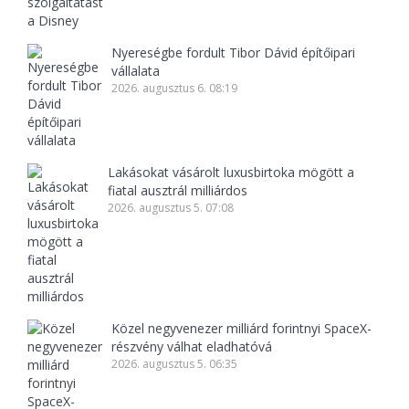
Nyereségbe fordult Tibor Dávid építőipari
vállalata
2026. augusztus 6. 08:19
Lakásokat vásárolt luxusbirtoka mögött a
fiatal ausztrál milliárdos
2026. augusztus 5. 07:08
Közel negyvenezer milliárd forintnyi SpaceX-
részvény válhat eladhatóvá
2026. augusztus 5. 06:35