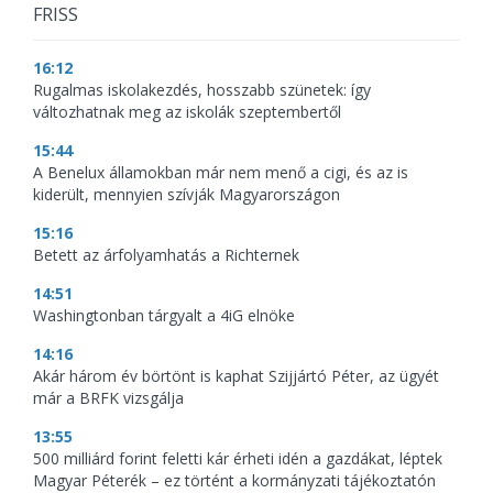
FRISS
16:12
Rugalmas iskolakezdés, hosszabb szünetek: így
változhatnak meg az iskolák szeptembertől
15:44
A Benelux államokban már nem menő a cigi, és az is
kiderült, mennyien szívják Magyarországon
15:16
Betett az árfolyamhatás a Richternek
14:51
Washingtonban tárgyalt a 4iG elnöke
14:16
Akár három év börtönt is kaphat Szijjártó Péter, az ügyét
már a BRFK vizsgálja
13:55
500 milliárd forint feletti kár érheti idén a gazdákat, léptek
Magyar Péterék – ez történt a kormányzati tájékoztatón