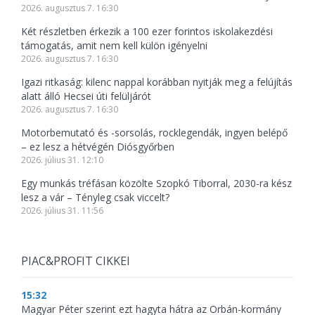
2026. augusztus 7. 16:30
Két részletben érkezik a 100 ezer forintos iskolakezdési
támogatás, amit nem kell külön igényelni
2026. augusztus 7. 16:30
Igazi ritkaság: kilenc nappal korábban nyitják meg a felújítás
alatt álló Hecsei úti felüljárót
2026. augusztus 7. 16:30
Motorbemutató és -sorsolás, rocklegendák, ingyen belépő
– ez lesz a hétvégén Diósgyőrben
2026. július 31. 12:10
Egy munkás tréfásan közölte Szopkó Tiborral, 2030-ra kész
lesz a vár – Tényleg csak viccelt?
2026. július 31. 11:56
PIAC&PROFIT CIKKEI
15:32
Magyar Péter szerint ezt hagyta hátra az Orbán-kormány