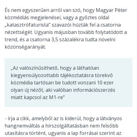
És nem egyszerűen arról van szó, hogy Magyar Péter
közmédiás megjelenései, vagy a győztes oldal
„katasztrófaturista” szavazói húzták fel a csatorna
nézettségét. Ugyanis májusban tovább folytatódott a
trend, és a csatorna 3,5 százalékra tudta növelni
közönségarányát.
„Az valószínűsíthető, hogy a láthatóan
kiegyensúlyozottabb tájékoztatásra törekvő
közmédia tartósan be tudott vonzani 10 ezer
olyan új nézőt, aki valóban információszerzés
miatt kapcsol az M1-re”
- írja a cikk, amelyből az is kiderül, hogy a látványos
hangnemváltás a hírszolgáltatásban nem felsőbb
utasításra történt, ugyanis a lap forrásai szerint az