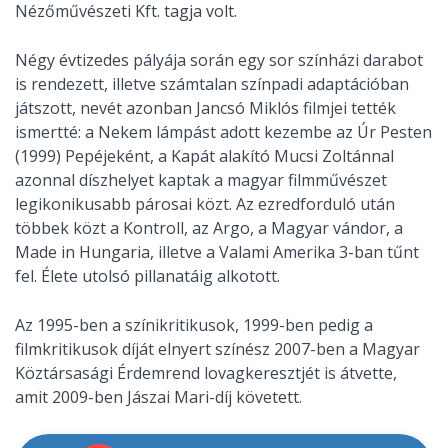
Nézőművészeti Kft. tagja volt.
Négy évtizedes pályája során egy sor színházi darabot
is rendezett, illetve számtalan színpadi adaptációban
játszott, nevét azonban Jancsó Miklós filmjei tették
ismertté: a Nekem lámpást adott kezembe az Úr Pesten
(1999) Pepéjeként, a Kapát alakító Mucsi Zoltánnal
azonnal díszhelyet kaptak a magyar filmművészet
legikonikusabb párosai közt. Az ezredforduló után
többek közt a Kontroll, az Argo, a Magyar vándor, a
Made in Hungaria, illetve a Valami Amerika 3-ban tűnt
fel. Élete utolsó pillanatáig alkotott.
Az 1995-ben a színikritikusok, 1999-ben pedig a
filmkritikusok díját elnyert színész 2007-ben a Magyar
Köztársasági Érdemrend lovagkeresztjét is átvette,
amit 2009-ben Jászai Mari-díj követett.