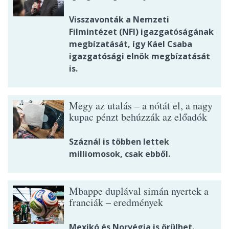
Visszavonták a Nemzeti
Filmintézet (NFI) igazgatóságának
megbízatását, így Káel Csaba
igazgatósági elnök megbízatását
is.
Megy az utalás – a nótát el, a nagy
kupac pénzt behúzzák az előadók
Száznál is többen lettek
milliomosok, csak ebből.
Mbappe duplával simán nyertek a
franciák – eredmények
Mexikó és Norvégia is örülhet.