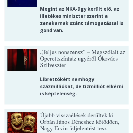
Megint az NKA-ügy került elő, az
illetékes miniszter szerint a
zenekarnak szánt támogatással is
gond van.
„Teljes nonszensz” – Megszólalt az
Operettszínház ügyéről Ókovács
Szilveszter
Librettókért nemhogy
százmilliókat, de tízmilliót elkérni
is képtelenség.
Újabb visszaélések derültek ki
Orbán János Déneshez kötődően,
Nagy Ervin feljelentést tesz