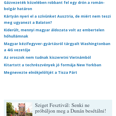
Gázvezeték közelében robbant fel egy drón a román-
bolgár határon
Kártyán nyeri el a szívünket Ausztria, de miért nem teszi
meg ugyanezt a Balaton?
Kiderült, mennyi magyar áldozata volt az embertelen
hőhullámnak
Magyar kézifegyver-gyártásról tárgyalt Washingtonban
a 4iG vezetője
Az oroszok nem tudnak kiszeretni Vietnámból
Kitartott a techrészvények jó formája New Yorkban
Megnevezte elnökjelöltjét a Tisza Párt
Sziget Fesztivál: Senki ne
próbáljon meg a Dunán besétálni!