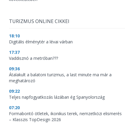
TURIZMUS ONLINE CIKKEI
18:10
Digitális élménytér a lévai várban
17:37
Vaddisznó a metróban???
09:36
Átalakult a balatoni turizmus, a last minute ma már a
meghatározó
09:22
Teljes napfogyatkozás lázában ég Spanyolország
07:20
Formabontó ötletek, ikonikus terek, nemzetközi elismerés
– Klasszis TopDesign 2026