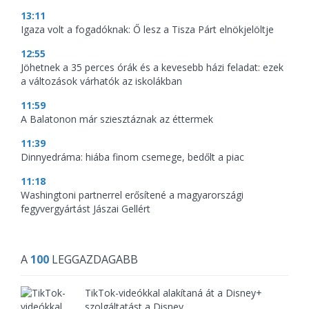
13:11
Igaza volt a fogadóknak: Ő lesz a Tisza Párt elnökjelöltje
12:55
Jöhetnek a 35 perces órák és a kevesebb házi feladat: ezek
a változások várhatók az iskolákban
11:59
A Balatonon már sziesztáznak az éttermek
11:39
Dinnyedráma: hiába finom csemege, bedőlt a piac
11:18
Washingtoni partnerrel erősítené a magyarországi
fegyvergyártást Jászai Gellért
A
100
LEGGAZDAGABB
TikTok-videókkal alakítaná át a Disney+
szolgáltatást a Disney