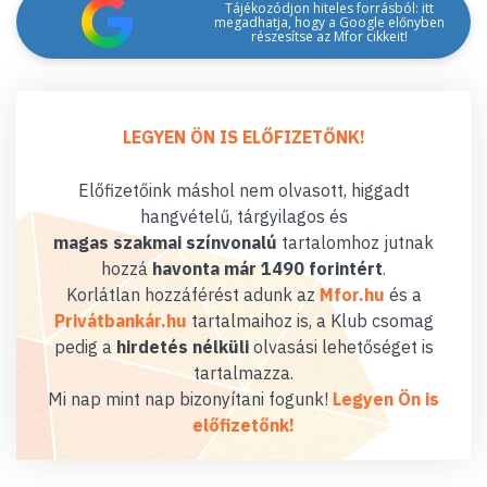
Tájékozódjon hiteles forrásból: itt
megadhatja, hogy a Google előnyben
részesítse az Mfor cikkeit!
LEGYEN ÖN IS ELŐFIZETŐNK!
Előfizetőink máshol nem olvasott, higgadt
hangvételű, tárgyilagos és
magas szakmai színvonalú
tartalomhoz jutnak
hozzá
havonta már 1490 forintért
.
Korlátlan hozzáférést adunk az
Mfor.hu
és a
Privátbankár.hu
tartalmaihoz is, a Klub csomag
pedig a
hirdetés nélküli
olvasási lehetőséget is
tartalmazza.
Mi nap mint nap bizonyítani fogunk!
Legyen Ön is
előfizetőnk!