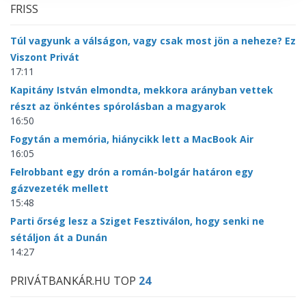
FRISS
Túl vagyunk a válságon, vagy csak most jön a neheze? Ez
Viszont Privát
17:11
Kapitány István elmondta, mekkora arányban vettek
részt az önkéntes spórolásban a magyarok
16:50
Fogytán a memória, hiánycikk lett a MacBook Air
16:05
Felrobbant egy drón a román-bolgár határon egy
gázvezeték mellett
15:48
Parti őrség lesz a Sziget Fesztiválon, hogy senki ne
sétáljon át a Dunán
14:27
PRIVÁTBANKÁR.HU TOP
24