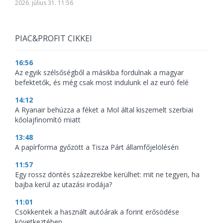
2026. július 31. 11:56
PIAC&PROFIT CIKKEI
16:56
Az egyik szélsőségből a másikba fordulnak a magyar
befektetők, és még csak most indulunk el az euró felé
14:12
A Ryanair behúzza a féket a Mol által kiszemelt szerbiai
kőolajfinomító miatt
13:48
A papírforma győzött a Tisza Párt államfőjelölésén
11:57
Egy rossz döntés százezrekbe kerülhet: mit ne tegyen, ha
bajba kerül az utazási irodája?
11:01
Csökkentek a használt autóárak a forint erősödése
következtében