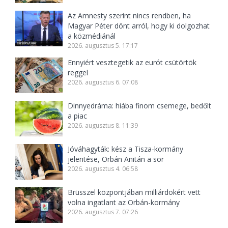
Az Amnesty szerint nincs rendben, ha
Magyar Péter dönt arról, hogy ki dolgozhat
a közmédiánál
2026. augusztus 5. 17:17
Ennyiért vesztegetik az eurót csütörtök
reggel
2026. augusztus 6. 07:08
Dinnyedráma: hiába finom csemege, bedőlt
a piac
2026. augusztus 8. 11:39
Jóváhagyták: kész a Tisza-kormány
jelentése, Orbán Anitán a sor
2026. augusztus 4. 06:58
Brüsszel központjában milliárdokért vett
volna ingatlant az Orbán-kormány
2026. augusztus 7. 07:26