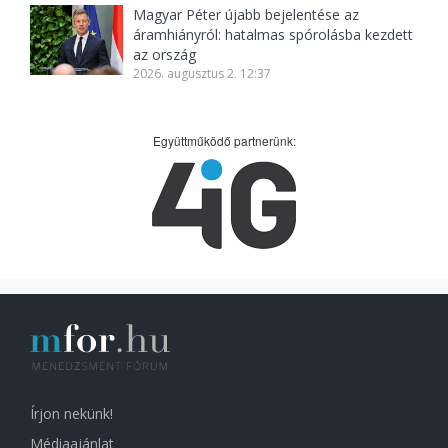
Magyar Péter újabb bejelentése az
áramhiányról: hatalmas spórolásba kezdett
az ország
2026. augusztus 2. 12:37
Együttműködő partnerünk:
Írjon nekünk!
Médiaajánlat