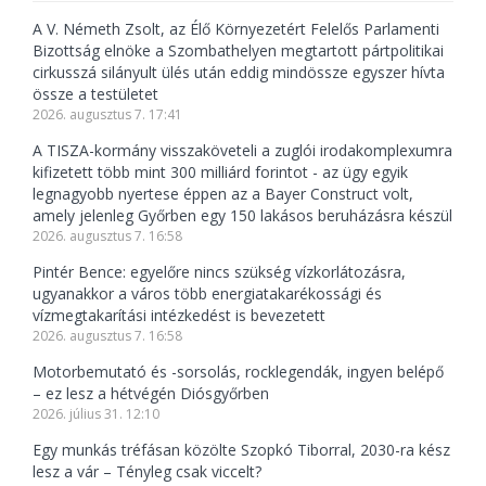
A V. Németh Zsolt, az Élő Környezetért Felelős Parlamenti
Bizottság elnöke a Szombathelyen megtartott pártpolitikai
cirkusszá silányult ülés után eddig mindössze egyszer hívta
össze a testületet
2026. augusztus 7. 17:41
A TISZA-kormány visszaköveteli a zuglói irodakomplexumra
kifizetett több mint 300 milliárd forintot - az ügy egyik
legnagyobb nyertese éppen az a Bayer Construct volt,
amely jelenleg Győrben egy 150 lakásos beruházásra készül
2026. augusztus 7. 16:58
Pintér Bence: egyelőre nincs szükség vízkorlátozásra,
ugyanakkor a város több energiatakarékossági és
vízmegtakarítási intézkedést is bevezetett
2026. augusztus 7. 16:58
Motorbemutató és -sorsolás, rocklegendák, ingyen belépő
– ez lesz a hétvégén Diósgyőrben
2026. július 31. 12:10
Egy munkás tréfásan közölte Szopkó Tiborral, 2030-ra kész
lesz a vár – Tényleg csak viccelt?