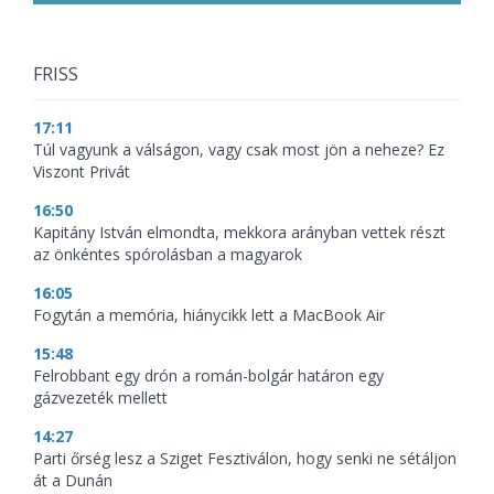
FRISS
17:11
Túl vagyunk a válságon, vagy csak most jön a neheze? Ez
Viszont Privát
16:50
Kapitány István elmondta, mekkora arányban vettek részt
az önkéntes spórolásban a magyarok
16:05
Fogytán a memória, hiánycikk lett a MacBook Air
15:48
Felrobbant egy drón a román-bolgár határon egy
gázvezeték mellett
14:27
Parti őrség lesz a Sziget Fesztiválon, hogy senki ne sétáljon
át a Dunán