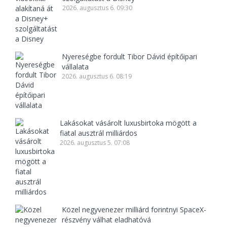
2026. augusztus 6. 09:30
Nyereségbe fordult Tibor Dávid építőipari
vállalata
2026. augusztus 6. 08:19
Lakásokat vásárolt luxusbirtoka mögött a
fiatal ausztrál milliárdos
2026. augusztus 5. 07:08
Közel negyvenezer milliárd forintnyi SpaceX-
részvény válhat eladhatóvá