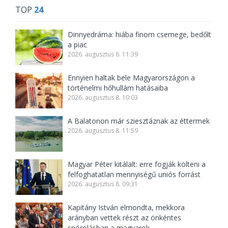
TOP
24
Dinnyedráma: hiába finom csemege, bedőlt
a piac
2026. augusztus 8. 11:39
Ennyien haltak bele Magyarországon a
történelmi hőhullám hatásaiba
2026. augusztus 8. 10:03
A Balatonon már sziesztáznak az éttermek
2026. augusztus 8. 11:59
Magyar Péter kitálalt: erre fogják költeni a
felfoghatatlan mennyiségű uniós forrást
2026. augusztus 8. 09:31
Kapitány István elmondta, mekkora
arányban vettek részt az önkéntes
spórolásban a magyarok