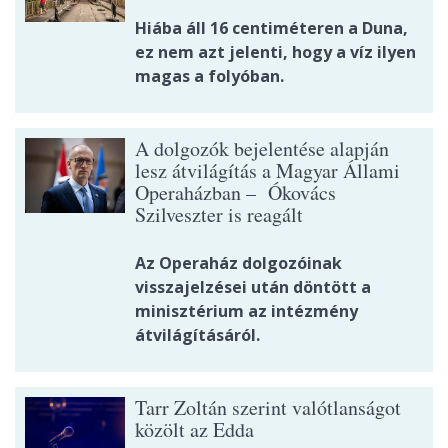
Hiába áll 16 centiméteren a Duna,
ez nem azt jelenti, hogy a víz ilyen
magas a folyóban.
A dolgozók bejelentése alapján
lesz átvilágítás a Magyar Állami
Operaházban – Ókovács
Szilveszter is reagált
Az Operaház dolgozóinak
visszajelzései után döntött a
minisztérium az intézmény
átvilágításáról.
Tarr Zoltán szerint valótlanságot
közölt az Edda