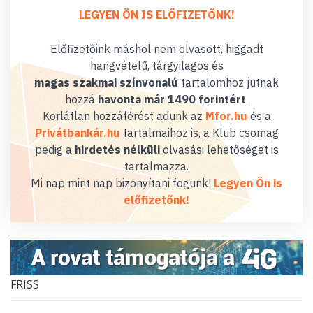
LEGYEN ÖN IS ELŐFIZETŐNK!
Előfizetőink máshol nem olvasott, higgadt
hangvételű, tárgyilagos és
magas szakmai színvonalú
tartalomhoz jutnak
hozzá
havonta már 1490 forintért
.
Korlátlan hozzáférést adunk az
Mfor.hu
és a
Privátbankár.hu
tartalmaihoz is, a Klub csomag
pedig a
hirdetés nélküli
olvasási lehetőséget is
tartalmazza.
Mi nap mint nap bizonyítani fogunk!
Legyen Ön is
előfizetőnk!
FRISS