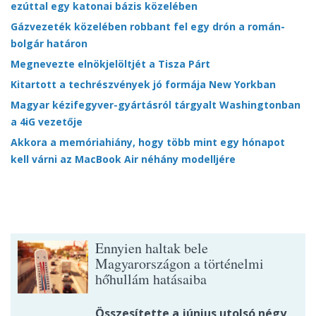
ezúttal egy katonai bázis közelében
Gázvezeték közelében robbant fel egy drón a román-
bolgár határon
Megnevezte elnökjelöltjét a Tisza Párt
Kitartott a techrészvények jó formája New Yorkban
Magyar kézifegyver-gyártásról tárgyalt Washingtonban
a 4iG vezetője
Akkora a memóriahiány, hogy több mint egy hónapot
kell várni az MacBook Air néhány modelljére
Ennyien haltak bele
Magyarországon a történelmi
hőhullám hatásaiba
Összesítette a június utolsó négy