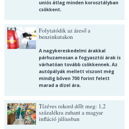
uniós átlag minden korosztályban
csökkent.
Folytatódik az áreső a
benzinkutakon
A nagykereskedelmi árakkal
párhuzamosan a fogyasztói árak is
várhatóan tovább csökkennek. Az
autópályák mellett viszont még
mindig bőven 700 forint felett
marad a dízel ára.
Tízéves rekord dőlt meg: 1,2
százalékra zuhant a magyar
infláció júliusban