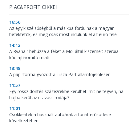
PIAC&PROFIT CIKKEI
16:56
Az egyik szélsőségből a másikba fordulnak a magyar
befektetők, és még csak most indulunk el az euró felé
14:12
A Ryanair behúzza a féket a Mol által kiszemelt szerbiai
kőolajfinomító miatt
13:48
A papírforma győzött a Tisza Párt államfőjelölésén
11:57
Egy rossz döntés százezrekbe kerülhet: mit ne tegyen, ha
bajba kerül az utazási irodája?
11:01
Csökkentek a használt autóárak a forint erősödése
következtében