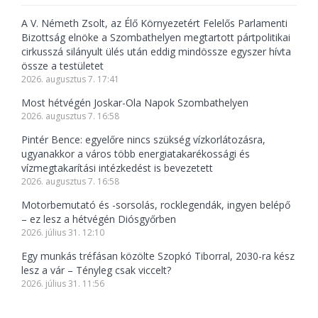
A V. Németh Zsolt, az Élő Környezetért Felelős Parlamenti
Bizottság elnöke a Szombathelyen megtartott pártpolitikai
cirkusszá silányult ülés után eddig mindössze egyszer hívta
össze a testületet
2026. augusztus 7. 17:41
Most hétvégén Joskar-Ola Napok Szombathelyen
2026. augusztus 7. 16:58
Pintér Bence: egyelőre nincs szükség vízkorlátozásra,
ugyanakkor a város több energiatakarékossági és
vízmegtakarítási intézkedést is bevezetett
2026. augusztus 7. 16:58
Motorbemutató és -sorsolás, rocklegendák, ingyen belépő
– ez lesz a hétvégén Diósgyőrben
2026. július 31. 12:10
Egy munkás tréfásan közölte Szopkó Tiborral, 2030-ra kész
lesz a vár – Tényleg csak viccelt?
2026. július 31. 11:56