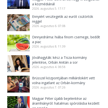
a közmédiánál
2026. augusztus 5. 17:17
Ennyiért vesztegetik az eurót csütörtök
reggel
2026. augusztus 6. 07:08
Dinnyedráma: hiába finom csemege, bedőlt
a piac
2026. augusztus 8. 11:39
Jóváhagyták: kész a Tisza-kormány
jelentése, Orbán Anitán a sor
2026. augusztus 4. 06:58
Brüsszel központjában milliárdokért vett
volna ingatlant az Orbán-kormány
2026. augusztus 7. 07:26
Magyar Péter újabb bejelentése az
áramhiányról: hatalmas spórolásba kezdett