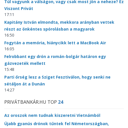
Túl vagyunk a válságon, vagy csak most jön a neheze? Ez
Viszont Privát
17:11
Kapitány István elmondta, mekkora arányban vettek
részt az önkéntes spórolásban a magyarok
16:50
Fogytán a memória, hiánycikk lett a MacBook Air
16:05
Felrobbant egy drón a román-bolgár határon egy
gázvezeték mellett
15:48
Parti őrség lesz a Sziget Fesztiválon, hogy senki ne
sétáljon át a Dunán
14:27
PRIVÁTBANKÁR.HU TOP
24
Az oroszok nem tudnak kiszeretni Vietnámból
Újabb gyanús drónok tűntek fel Németországban,