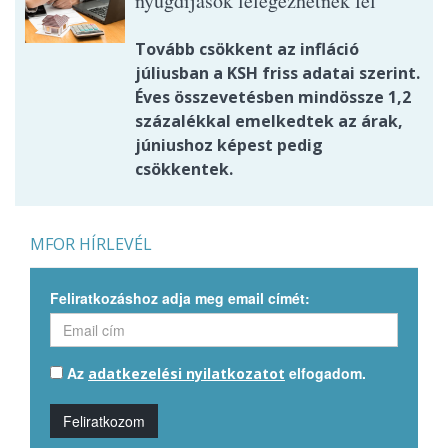
nyugdíjasok lélegezhetnek fel
Tovább csökkent az infláció
júliusban a KSH friss adatai szerint.
Éves összevetésben mindössze 1,2
százalékkal emelkedtek az árak,
júniushoz képest pedig
csökkentek.
MFOR HÍRLEVÉL
Feliratkozáshoz adja meg email címét:
Az
elfogadom.
adatkezelési nyilatkozatot
Feliratkozom