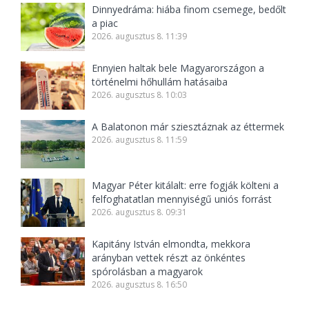
Dinnyedráma: hiába finom csemege, bedőlt
a piac
2026. augusztus 8. 11:39
Ennyien haltak bele Magyarországon a
történelmi hőhullám hatásaiba
2026. augusztus 8. 10:03
A Balatonon már sziesztáznak az éttermek
2026. augusztus 8. 11:59
Magyar Péter kitálalt: erre fogják költeni a
felfoghatatlan mennyiségű uniós forrást
2026. augusztus 8. 09:31
Kapitány István elmondta, mekkora
arányban vettek részt az önkéntes
spórolásban a magyarok
2026. augusztus 8. 16:50