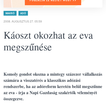
FOGLALJA LE HELYÉT MOST >>
MAKRÓ
ADÓ
2008. AUGUSZTUS 27. 05:59
Káoszt okozhat az eva
megszűnése
Komoly gondot okozna a mintegy százezer vállalkozás
számára a visszatérés a klasszikus adózási
rendszerbe, ha az adóreform keretén belül megszűnne
az eva - írja a Napi Gazdaság szakértők véleményét
összegezve.