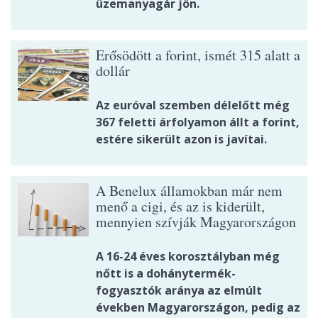
üzemanyagár jön.
Erősödött a forint, ismét 315 alatt a
dollár
Az euróval szemben délelőtt még
367 feletti árfolyamon állt a forint,
estére sikerült azon is javítai.
A Benelux államokban már nem
menő a cigi, és az is kiderült,
mennyien szívják Magyarországon
A 16-24 éves korosztályban még
nőtt is a dohánytermék-
fogyasztók aránya az elmúlt
években Magyarországon, pedig az