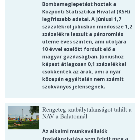
Bombameglepetést hoztak a
Központi Statisztikai Hivatal (KSH)
legfrissebb adatai. A júniusi 1,7
százalékról júliusban mindössze 1,2
százalékra lassult a pénzromlás
üteme éves szinten, ami utoljára
10 évvel ezelőtt fordult elő a
magyar gazdaságban. Júniushoz
képest átlagosan 0,1 százalékkal
csökkentek az árak, ami a nyár
közepén egyáltalán nem számít
szokványos jelenségnek.
Rengeteg szabálytalanságot talált a
NAV a Balatonnál
Az alkalmi munkavállalók
foglalkoztatása sem felelt meg a