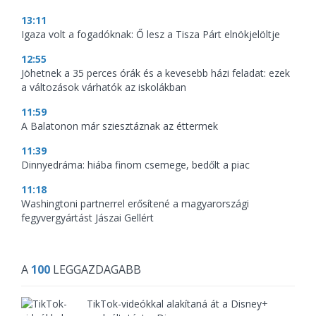
13:11
Igaza volt a fogadóknak: Ő lesz a Tisza Párt elnökjelöltje
12:55
Jöhetnek a 35 perces órák és a kevesebb házi feladat: ezek
a változások várhatók az iskolákban
11:59
A Balatonon már sziesztáznak az éttermek
11:39
Dinnyedráma: hiába finom csemege, bedőlt a piac
11:18
Washingtoni partnerrel erősítené a magyarországi
fegyvergyártást Jászai Gellért
A
100
LEGGAZDAGABB
TikTok-videókkal alakítaná át a Disney+