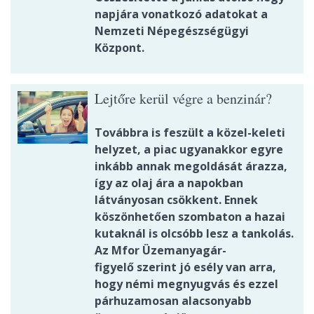
napjára vonatkozó adatokat a
Nemzeti Népegészségügyi
Központ.
Lejtőre kerül végre a benzinár?
Továbbra is feszült a közel-keleti
helyzet, a piac ugyanakkor egyre
inkább annak megoldását árazza,
így az olaj ára a napokban
látványosan csökkent. Ennek
köszönhetően szombaton a hazai
kutaknál is olcsóbb lesz a tankolás.
Az Mfor Üzemanyagár-
figyelő szerint jó esély van arra,
hogy némi megnyugvás és ezzel
párhuzamosan alacsonyabb