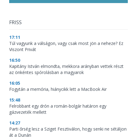
FRISS
17:11
Túl vagyunk a válságon, vagy csak most jön a neheze? Ez
Viszont Privát
16:50
Kapitány István elmondta, mekkora arányban vettek részt
az önkéntes spórolásban a magyarok
16:05
Fogytán a memória, hiánycikk lett a MacBook Air
15:48
Felrobbant egy drón a román-bolgár határon egy
gázvezeték mellett
14:27
Parti őrség lesz a Sziget Fesztiválon, hogy senki ne sétáljon
át a Dunán