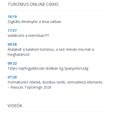
TURIZMUS ONLINE CIKKEI
18:10
Digitális élménytér a lévai várban
17:37
Vaddisznó a metróban???
09:36
Átalakult a balatoni turizmus, a last minute ma már a
meghatározó
09:22
Teljes napfogyatkozás lázában ég Spanyolország
07:20
Formabontó ötletek, ikonikus terek, nemzetközi elismerés
– Klasszis TopDesign 2026
VIDEÓK