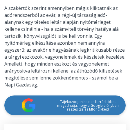
A szakértők szerint amennyiben mégis kiiktatnák az
adórendszerből az evát, a régi-új társaságiadó-
alanynak egy tételes leltár alapján nyitómérleget
kellene csinálnia - ha a számviteli törvény hatálya alá
tartozik, könyvvizsgálót is be kell vonnia. Egy
nyitómérleg elkészítése azonban nem annyira
egyszerű: az evakör elhagyásának legkritikusabb része
a tárgyi eszközök, vagyonelemek és készletek kezelése.
Amellett, hogy minden eszközt és vagyonelemet
arányosítva leltározni kellene, az áthúzódó kifizetések
megítélése sem lenne zökkenőmentes - számol be a
Napi Gazdaság.
Tájékozódjon hiteles forrásból: itt
megadhatja, hogy a Google előnyben
részesítse az Mfor cikkeit!