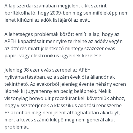
A lap szerdai számában megjelent cikk szerint
borítékolható, hogy 2009-ben még semmiféleképp nem
lehet kihúzni az adók listájáról az evát.
A lehetséges problémák között említi a lap, hogy az
APEH kapacitásait mennyire terhelné az adóév végén
az áttérés miatt jelentkező mintegy százezer evás
papír- vagy elektronikus ügyeinek kezelése.
Jelenleg 98 ezer evás szerepel az APEH
nyilvántartásában, ez a szám évek óta állandónak
tekinthető. Az evakörből jelenleg évente néhány ezren
lépnek ki (ugyanennyien pedig belépnek). Nekik
viszonylag bonyolult procedúrát kell követniük ahhoz,
hogy visszatérjenek a klasszikus adózási rendszerbe.
Ez azonban még nem jelent áthághatatlan akadályt,
mert a kevés számú kilépő még nem generál akut
problémát.