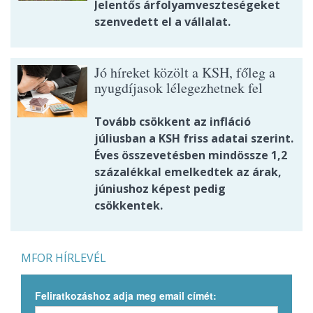
Jelentős árfolyamveszteségeket
szenvedett el a vállalat.
Jó híreket közölt a KSH, főleg a
nyugdíjasok lélegezhetnek fel
Tovább csökkent az infláció
júliusban a KSH friss adatai szerint.
Éves összevetésben mindössze 1,2
százalékkal emelkedtek az árak,
júniushoz képest pedig
csökkentek.
MFOR HÍRLEVÉL
Feliratkozáshoz adja meg email címét: