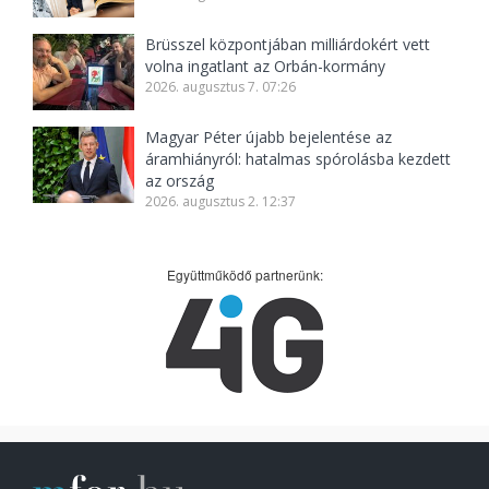
Brüsszel központjában milliárdokért vett
volna ingatlant az Orbán-kormány
2026. augusztus 7. 07:26
Magyar Péter újabb bejelentése az
áramhiányról: hatalmas spórolásba kezdett
az ország
2026. augusztus 2. 12:37
Együttműködő partnerünk: