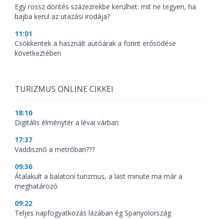
Egy rossz döntés százezrekbe kerülhet: mit ne tegyen, ha
bajba kerül az utazási irodája?
11:01
Csökkentek a használt autóárak a forint erősödése
következtében
TURIZMUS ONLINE CIKKEI
18:10
Digitális élménytér a lévai várban
17:37
Vaddisznó a metróban???
09:36
Átalakult a balatoni turizmus, a last minute ma már a
meghatározó
09:22
Teljes napfogyatkozás lázában ég Spanyolország