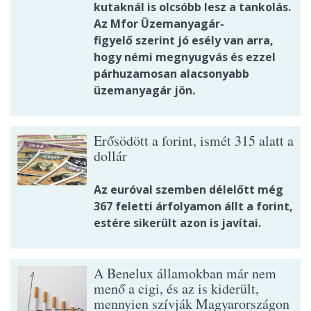
kutaknál is olcsóbb lesz a tankolás.
Az Mfor Üzemanyagár-
figyelő szerint jó esély van arra,
hogy némi megnyugvás és ezzel
párhuzamosan alacsonyabb
üzemanyagár jön.
Erősödött a forint, ismét 315 alatt a
dollár
Az euróval szemben délelőtt még
367 feletti árfolyamon állt a forint,
estére sikerült azon is javítai.
A Benelux államokban már nem
menő a cigi, és az is kiderült,
mennyien szívják Magyarországon