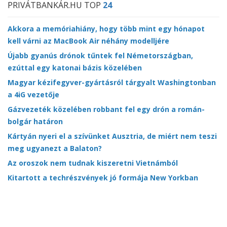
PRIVÁTBANKÁR.HU TOP
24
Akkora a memóriahiány, hogy több mint egy hónapot
kell várni az MacBook Air néhány modelljére
Újabb gyanús drónok tűntek fel Németországban,
ezúttal egy katonai bázis közelében
Magyar kézifegyver-gyártásról tárgyalt Washingtonban
a 4iG vezetője
Gázvezeték közelében robbant fel egy drón a román-
bolgár határon
Kártyán nyeri el a szívünket Ausztria, de miért nem teszi
meg ugyanezt a Balaton?
Az oroszok nem tudnak kiszeretni Vietnámból
Kitartott a techrészvények jó formája New Yorkban