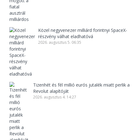
Közel negyvenezer milliárd forintnyi SpaceX-
részvény válhat eladhatóvá
2026. augusztus 5. 06:35
Tizenhét és fél millió eurós jutalék miatt perlik a
Revolut alapítóját
2026. augusztus 4. 14:27