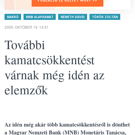
FOGLALJA LE HELYÉT MOST >>
MAKRÓ
MNB ALAPKAMAT
NÉMETH DÁVID
TÖRÖK ZOLTÁN
2009. OKTÓBER 19. 14:31
További
kamatcsökkentést
várnak még idén az
elemzők
Az idén még akár több kamatcsökkentésről is dönthet
a Magyar Nemzeti Bank (MNB) Monetáris Tanácsa,