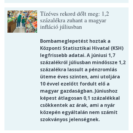
Tízéves rekord dőlt meg: 1,2
százalékra zuhant a magyar
infláció júliusban
Bombameglepetést hoztak a
Központi Statisztikai Hivatal (KSH)
legfrissebb adatai. A júniusi 1,7
százalékról júliusban mindössze 1,2
százalékra lassult a pénzromlás
üteme éves szinten, ami utoljára
10 évvel ezelőtt fordult elő a
magyar gazdaságban. Júniushoz
képest átlagosan 0,1 százalékkal
csökkentek az árak, ami a nyár
közepén egyáltalán nem számít
szokványos jelenségnek.