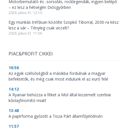
Motorbemutató és -sorsolás, rocklegendák, ingyen belépő
– ez lesz a hétvégén Diósgyőrben
2026. július 31. 12:10
Egy munkás tréfásan közölte Szopkó Tiborral, 2030-ra kész
lesz a vár – Tényleg csak viccelt?
2026. július 31. 11:56
PIAC&PROFIT CIKKEI
16:56
Az egyik szélsőségből a másikba fordulnak a magyar
befektetők, és még csak most indulunk el az euró felé
14:12
A Ryanair behúzza a féket a Mol által kiszemelt szerbiai
kőolajfinomító miatt
13:48
A papírforma győzött a Tisza Párt államfőjelölésén
11:57