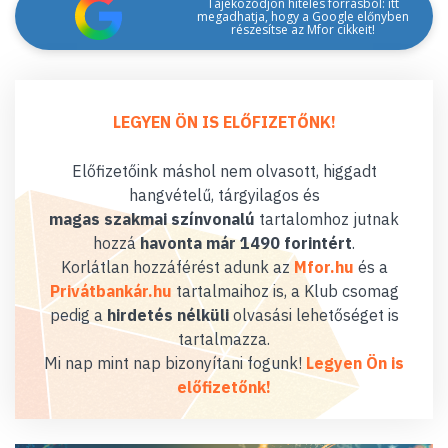
Tájékozódjon hiteles forrásból: itt
megadhatja, hogy a Google előnyben
részesítse az Mfor cikkeit!
LEGYEN ÖN IS ELŐFIZETŐNK!
Előfizetőink máshol nem olvasott, higgadt
hangvételű, tárgyilagos és
magas szakmai színvonalú
tartalomhoz jutnak
hozzá
havonta már 1490 forintért
.
Korlátlan hozzáférést adunk az
Mfor.hu
és a
Privátbankár.hu
tartalmaihoz is, a Klub csomag
pedig a
hirdetés nélküli
olvasási lehetőséget is
tartalmazza.
Mi nap mint nap bizonyítani fogunk!
Legyen Ön is
előfizetőnk!