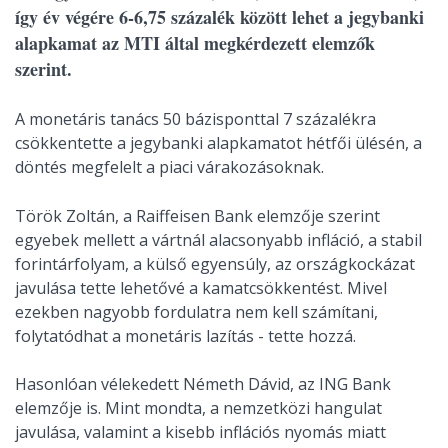
így év végére 6-6,75 százalék között lehet a jegybanki
alapkamat az MTI által megkérdezett elemzők
szerint.
A monetáris tanács 50 bázisponttal 7 százalékra
csökkentette a jegybanki alapkamatot hétfői ülésén, a
döntés megfelelt a piaci várakozásoknak.
Török Zoltán, a Raiffeisen Bank elemzője szerint
egyebek mellett a vártnál alacsonyabb infláció, a stabil
forintárfolyam, a külső egyensúly, az országkockázat
javulása tette lehetővé a kamatcsökkentést. Mivel
ezekben nagyobb fordulatra nem kell számítani,
folytatódhat a monetáris lazítás - tette hozzá.
Hasonlóan vélekedett Németh Dávid, az ING Bank
elemzője is. Mint mondta, a nemzetközi hangulat
javulása, valamint a kisebb inflációs nyomás miatt