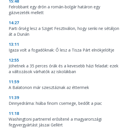
15:48
Felrobbant egy drón a román-bolgár határon egy
gázvezeték mellett
14:27
Parti őrség lesz a Sziget Fesztiválon, hogy senki ne sétáljon
át a Dunán
13:11
Igaza volt a fogadóknak: Ő lesz a Tisza Párt elnökjelöltje
12:55
Jöhetnek a 35 perces órák és a kevesebb házi feladat: ezek
a változások várhatók az iskolákban
11:59
A Balatonon már sziesztáznak az éttermek
11:39
Dinnyedráma: hiába finom csemege, bedőlt a piac
11:18
Washingtoni partnerrel erősítené a magyarországi
fegyvergyártást Jászai Gellért