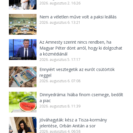
2026. augusztus 2. 16:26
Nem a véletlen műve volt a paksi leállás
2026. augusztus 6. 13:21
Az Amnesty szerint nincs rendben, ha
Magyar Péter dönt arról, hogy ki dolgozhat
a közmédiánál
2026. augusztus 5. 17:17
Ennyiért vesztegetik az eurót csütörtök
reggel
2026. augusztus 6. 07:08
Dinnyedráma: hiába finom csemege, bedőlt
a piac
2026. augusztus 8. 11:39
Jóváhagyták: kész a Tisza-kormány
jelentése, Orbán Anitán a sor
2026. augusztus 4. 06:58