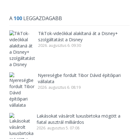
A
100
LEGGAZDAGABB
TikTok-videókkal alakítaná át a Disney+
szolgáltatást a Disney
2026. augusztus 6. 09:30
Nyereségbe fordult Tibor Dávid építőipari
vállalata
2026. augusztus 6. 08:19
Lakásokat vásárolt luxusbirtoka mögött a
fiatal ausztrál milliárdos
2026. augusztus 5. 07:08