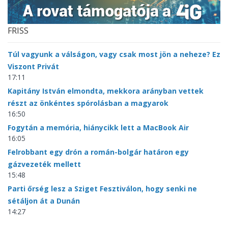
FRISS
Túl vagyunk a válságon, vagy csak most jön a neheze? Ez
Viszont Privát
17:11
Kapitány István elmondta, mekkora arányban vettek
részt az önkéntes spórolásban a magyarok
16:50
Fogytán a memória, hiánycikk lett a MacBook Air
16:05
Felrobbant egy drón a román-bolgár határon egy
gázvezeték mellett
15:48
Parti őrség lesz a Sziget Fesztiválon, hogy senki ne
sétáljon át a Dunán
14:27