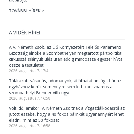
TOVÁBBI HÍREK >
A VIDÉK HÍREI
A V. Németh Zsolt, az Élő Környezetért Felelős Parlamenti
Bizottság elnöke a Szombathelyen megtartott pártpolitikai
cirkusszá silányult ülés után eddig mindössze egyszer hívta
össze a testületet
2026. augusztus 7. 17:41
Túlárazott vásárlás, adományok, átláthatatlanság - bár az
egyházhoz került semennyire sem lett transzparens a
szombathelyi Brenner-villa ügye
2026. augusztus 7. 16:58
Volt idő, amikor V. Németh Zsoltnak a vízgazdálkodásról az
jutott eszébe, hogy a 40 fokos pálinkát ugyanannyiért lehet
eladni, mint az 50 fokosat
2026. augusztus 7. 16:58