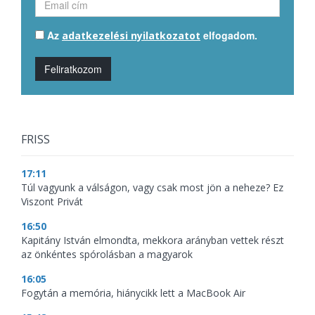
Az
elfogadom.
adatkezelési nyilatkozatot
Feliratkozom
FRISS
17:11
Túl vagyunk a válságon, vagy csak most jön a neheze? Ez
Viszont Privát
16:50
Kapitány István elmondta, mekkora arányban vettek részt
az önkéntes spórolásban a magyarok
16:05
Fogytán a memória, hiánycikk lett a MacBook Air