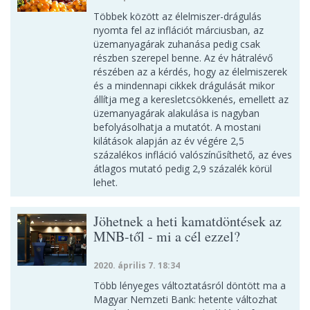
Többek között az élelmiszer-drágulás
nyomta fel az inflációt márciusban, az
üzemanyagárak zuhanása pedig csak
részben szerepel benne. Az év hátralévő
részében az a kérdés, hogy az élelmiszerek
és a mindennapi cikkek drágulását mikor
állítja meg a keresletcsökkenés, emellett az
üzemanyagárak alakulása is nagyban
befolyásolhatja a mutatót. A mostani
kilátások alapján az év végére 2,5
százalékos infláció valószínűsíthető, az éves
átlagos mutató pedig 2,9 százalék körül
lehet.
Jöhetnek a heti kamatdöntések az
MNB-től - mi a cél ezzel?
2020. április 7. 18:34
Több lényeges változtatásról döntött ma a
Magyar Nemzeti Bank: hetente változhat