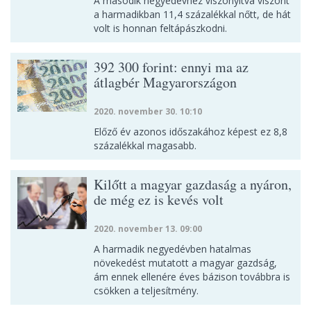
A második negyedévhez viszonyítva viszont
a harmadikban 11,4 százalékkal nőtt, de hát
volt is honnan feltápászkodni.
392 300 forint: ennyi ma az
átlagbér Magyarországon
2020. november 30. 10:10
Előző év azonos időszakához képest ez 8,8
százalékkal magasabb.
Kilőtt a magyar gazdaság a nyáron,
de még ez is kevés volt
2020. november 13. 09:00
A harmadik negyedévben hatalmas
növekedést mutatott a magyar gazdság,
ám ennek ellenére éves bázison továbbra is
csökken a teljesítmény.