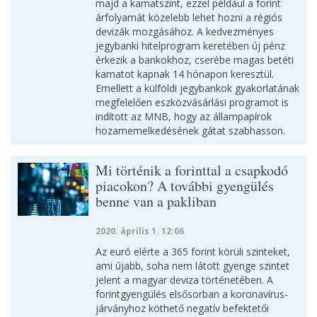
majd a kamatszint, ezzel például a forint
árfolyamát közelebb lehet hozni a régiós
devizák mozgásához. A kedvezményes
jegybanki hitelprogram keretében új pénz
érkezik a bankokhoz, cserébe magas betéti
kamatot kapnak 14 hónapon keresztül.
Emellett a külföldi jegybankok gyakorlatának
megfelelően eszközvásárlási programot is
indított az MNB, hogy az állampapírok
hozamemelkedésének gátat szabhasson.
Mi történik a forinttal a csapkodó
piacokon? A további gyengülés
benne van a pakliban
2020. április 1. 12:06
Az euró elérte a 365 forint körüli szinteket,
ami újabb, soha nem látott gyenge szintet
jelent a magyar deviza történetében. A
forintgyengülés elsősorban a koronavírus-
járványhoz köthető negatív befektetői