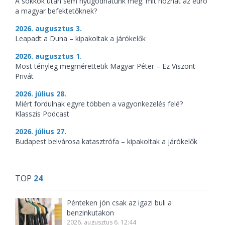
A sokkok után sem nyugodhatunk meg: mit hozhat az euró
a magyar befektetőknek?
2026. augusztus 3.
Leapadt a Duna – kipakoltak a járókelők
2026. augusztus 1.
Most tényleg megmérettetik Magyar Péter – Ez Viszont
Privát
2026. július 28.
Miért fordulnak egyre többen a vagyonkezelés felé?
Klasszis Podcast
2026. július 27.
Budapest belvárosa katasztrófa – kipakoltak a járókelők
TOP
24
Pénteken jön csak az igazi buli a
benzinkutakon
2026. augusztus 6. 12:44