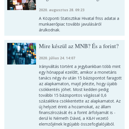
2020. augusztus 28. 09:23
A Központi Statisztikai Hivatal friss adatai a
munkaerőpiac további javulásáról
árulkodnak.
Mire készül az MNB? És a forint?
2020. július 24. 14:07
Irányváltás történt a jegybankban több mint
egy hónappal ezelőtt, amikor a monetáris
tanács négy év után 15 bázispontot faragott
az alapkamaton, majd jelezte, hogy újabb
csökkentés jöhet. Most kedden pedig
további 15 bázispontos vágással 0,6
százalékra csökkentette az alapkamatot. Az
új helyzet érinti a hozamokat, az állam
finanszírozását és a forint árfolyamát is -
derül ki Németh Dávid, a K&H vezető
elemzőjének legújabb összefoglalójából.