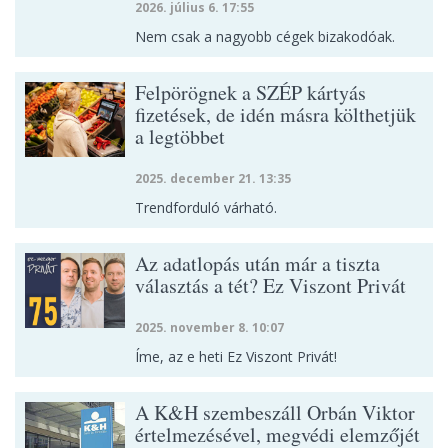
2026. július 6. 17:55
Nem csak a nagyobb cégek bizakodóak.
Felpörögnek a SZÉP kártyás
fizetések, de idén másra költhetjük
a legtöbbet
2025. december 21. 13:35
Trendforduló várható.
Az adatlopás után már a tiszta
választás a tét? Ez Viszont Privát
2025. november 8. 10:07
Íme, az e heti Ez Viszont Privát!
A K&H szembeszáll Orbán Viktor
értelmezésével, megvédi elemzőjét