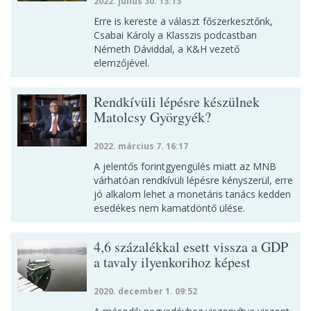
2022. július 30. 13:13
Erre is kereste a választ főszerkesztőnk,
Csabai Károly a Klasszis podcastban
Németh Dáviddal, a K&H vezető
elemzőjével.
Rendkívüli lépésre készülnek
Matolcsy Györgyék?
2022. március 7. 16:17
A jelentős forintgyengülés miatt az MNB
várhatóan rendkívüli lépésre kényszerül, erre
jó alkalom lehet a monetáris tanács kedden
esedékes nem kamatdöntő ülése.
4,6 százalékkal esett vissza a GDP
a tavaly ilyenkorihoz képest
2020. december 1. 09:52