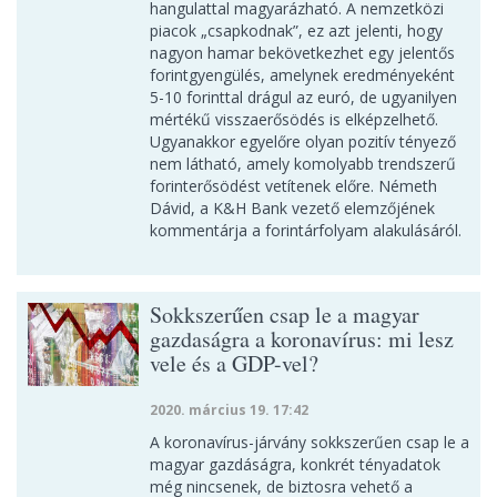
hangulattal magyarázható. A nemzetközi
piacok „csapkodnak”, ez azt jelenti, hogy
nagyon hamar bekövetkezhet egy jelentős
forintgyengülés, amelynek eredményeként
5-10 forinttal drágul az euró, de ugyanilyen
mértékű visszaerősödés is elképzelhető.
Ugyanakkor egyelőre olyan pozitív tényező
nem látható, amely komolyabb trendszerű
forinterősödést vetítenek előre. Németh
Dávid, a K&H Bank vezető elemzőjének
kommentárja a forintárfolyam alakulásáról.
Sokkszerűen csap le a magyar
gazdaságra a koronavírus: mi lesz
vele és a GDP-vel?
2020. március 19. 17:42
A koronavírus-járvány sokkszerűen csap le a
magyar gazdáságra, konkrét tényadatok
még nincsenek, de biztosra vehető a