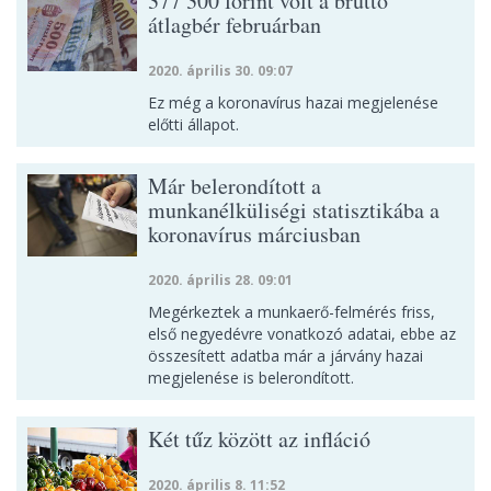
377 300 forint volt a bruttó
átlagbér februárban
2020. április 30. 09:07
Ez még a koronavírus hazai megjelenése
előtti állapot.
Már belerondított a
munkanélküliségi statisztikába a
koronavírus márciusban
2020. április 28. 09:01
Megérkeztek a munkaerő-felmérés friss,
első negyedévre vonatkozó adatai, ebbe az
összesített adatba már a járvány hazai
megjelenése is belerondított.
Két tűz között az infláció
2020. április 8. 11:52