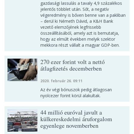
gazdasági lassulás a tavaly 4,9 százalékos
jelentős többlet után. Sőt, a negatív
végeredmény is bőven benne van a pakliban
– derül ki Németh Dávid, a K&H Bank
vezető elemzőjének legfrissebb
összeállításából, amely azt is bemutatja,
hogy az elmúlt években melyik szektor
mekkora részt vállalt a magyar GDP-ben.
270 ezer forint volt a nettó
átlagfizetés decemberben
2020. február 26. 09:11
Az év végi bónuszok pedig átlagosan
nyolcezer forint körül alakultak.
44 millió euróval javult a
külkereskedelmi áruforgalom
egyenlege novemberben