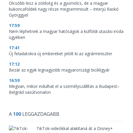
Olcsóbb lesz a zöldség és a gyümölcs, de a magyar
kukoricaföldek nagy része megsemmisült – Interjú Raskó
Györggyel
17:59
Nem léphetnek a magyar hatóságok a külföldi utazási iroda
ügyében
17:41
Új feladatokra új embereket jelölt ki az agrárminiszter
17:12
Bezár az egyik legnagyobb magyarországi bicikligyár
16:59
Megvan, mikor indulhat el a személyszállítás a Budapest–
Belgrád vasútvonalon
A
100
LEGGAZDAGABB
TikTok-videókkal alakítaná át a Disney+