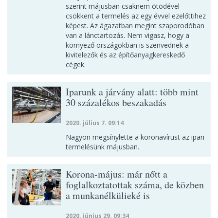
szerint májusban csaknem ötödével
csökkent a termelés az egy évvel ezelőttihez
képest. Az ágazatban megint szaporodóban
van a lánctartozás. Nem vigasz, hogy a
környező országokban is szenvednek a
kivitelezők és az építőanyagkereskedő
cégek.
Iparunk a járvány alatt: több mint
30 százalékos beszakadás
2020. július 7. 09:14
Nagyon megsínylette a koronavírust az ipari
termelésünk májusban.
Korona-május: már nőtt a
foglalkoztatottak száma, de közben
a munkanélkülieké is
2020. június 29. 09:34