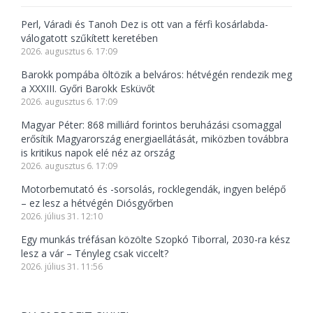
Perl, Váradi és Tanoh Dez is ott van a férfi kosárlabda-
válogatott szűkített keretében
2026. augusztus 6. 17:09
Barokk pompába öltözik a belváros: hétvégén rendezik meg
a XXXIII. Győri Barokk Esküvőt
2026. augusztus 6. 17:09
Magyar Péter: 868 milliárd forintos beruházási csomaggal
erősítik Magyarország energiaellátását, miközben továbbra
is kritikus napok elé néz az ország
2026. augusztus 6. 17:09
Motorbemutató és -sorsolás, rocklegendák, ingyen belépő
– ez lesz a hétvégén Diósgyőrben
2026. július 31. 12:10
Egy munkás tréfásan közölte Szopkó Tiborral, 2030-ra kész
lesz a vár – Tényleg csak viccelt?
2026. július 31. 11:56