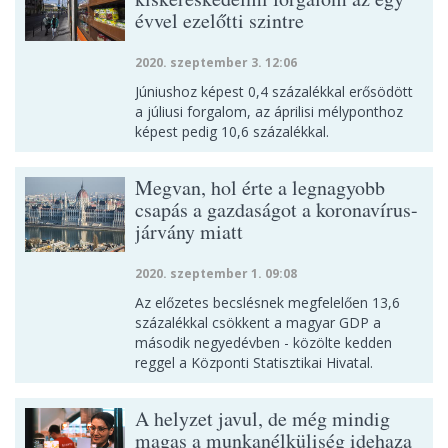
évvel ezelőtti szintre
2020. szeptember 3. 12:06
Júniushoz képest 0,4 százalékkal erősödött
a júliusi forgalom, az áprilisi mélyponthoz
képest pedig 10,6 százalékkal.
Megvan, hol érte a legnagyobb
csapás a gazdaságot a koronavírus-
járvány miatt
2020. szeptember 1. 09:08
Az előzetes becslésnek megfelelően 13,6
százalékkal csökkent a magyar GDP a
második negyedévben - közölte kedden
reggel a Központi Statisztikai Hivatal.
A helyzet javul, de még mindig
magas a munkanélküliség idehaza