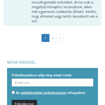
visszafogottabb erősödést, de ha csak a
megelőző hónaphoz viszonyítunk, akkor
már egyenesen csökkenés látható. Kérdés,
hogy átmeneti vagy tartós lassulásról van-e
szó.
1
»
›
MFOR HÍRLEVÉL
Feliratkozáshoz adja meg email címét:
Az
elfogadom.
adatkezelési nyilatkozatot
Feliratkozom