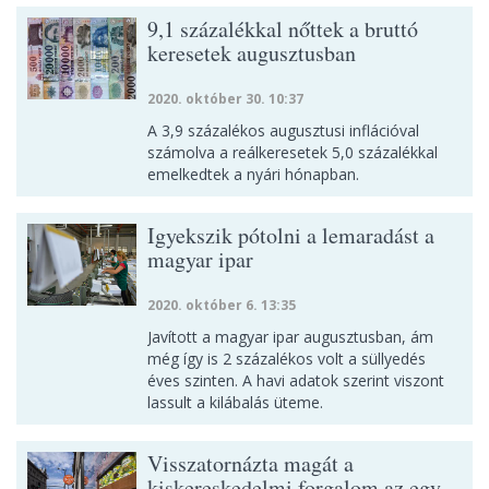
9,1 százalékkal nőttek a bruttó
keresetek augusztusban
2020. október 30. 10:37
A 3,9 százalékos augusztusi inflációval
számolva a reálkeresetek 5,0 százalékkal
emelkedtek a nyári hónapban.
Igyekszik pótolni a lemaradást a
magyar ipar
2020. október 6. 13:35
Javított a magyar ipar augusztusban, ám
még így is 2 százalékos volt a süllyedés
éves szinten. A havi adatok szerint viszont
lassult a kilábalás üteme.
Visszatornázta magát a
kiskereskedelmi forgalom az egy