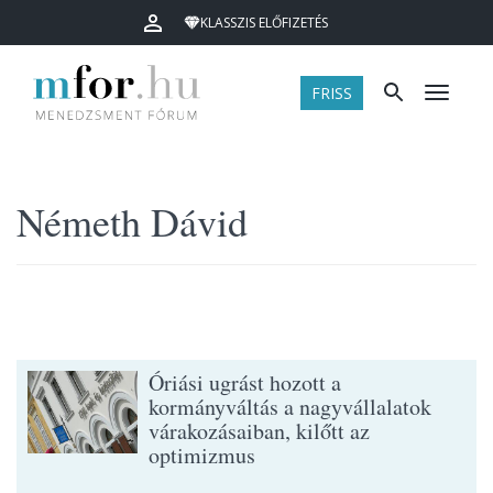
KLASSZIS ELŐFIZETÉS
FRISS
Menü
Németh Dávid
Óriási ugrást hozott a
kormányváltás a nagyvállalatok
várakozásaiban, kilőtt az
optimizmus