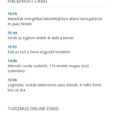
PIAC&PROFIT CIKKEI
16:56
Maradtak energetikai lakásfelújításra állami támogatások
és piaci hitelek
15:44
Ismét az egykori védett ár alatt a benzin
15:01
Esik az eső a Duna vízgyűjtő területén
14:06
Mérnöki csoda született, 110 emelet magas úszó
szélerőmű
13:06
Legendás, tisztán elektromos autó érkezik, 8 millió forint
lesz az ára
TURIZMUS ONLINE CIKKEI