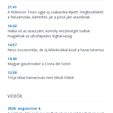
21:41
A Robinson Tours ügye új szakaszba lépett: megkezdődött
a felszámolás, kártérítés jár a pórul járt utazóknak
16:42
Hiába nő az utasszám, komoly veszteséget tudhat
magáénak az ultrafapados légitársaság
14:57
Nincs összeomlás, de új kihívásokkal küzd a hazai turizmus
14:40
Magyar gasztrosiker a Costa del Solon
12:58
Trója titkai hamarosan nem titkok többé
VIDEÓK
2026. augusztus 4.