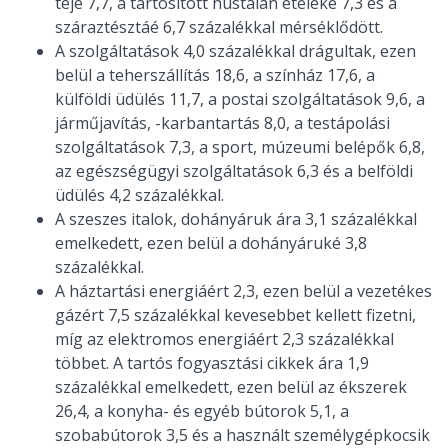
tejé 7,7, a tartósított hústalan ételeké 7,3 és a
száraztésztáé 6,7 százalékkal mérséklődött.
A szolgáltatások 4,0 százalékkal drágultak, ezen
belül a teherszállítás 18,6, a színház 17,6, a
külföldi üdülés 11,7, a postai szolgáltatások 9,6, a
járműjavítás, -karbantartás 8,0, a testápolási
szolgáltatások 7,3, a sport, múzeumi belépők 6,8,
az egészségügyi szolgáltatások 6,3 és a belföldi
üdülés 4,2 százalékkal.
A szeszes italok, dohányáruk ára 3,1 százalékkal
emelkedett, ezen belül a dohányáruké 3,8
százalékkal.
A háztartási energiáért 2,3, ezen belül a vezetékes
gázért 7,5 százalékkal kevesebbet kellett fizetni,
míg az elektromos energiáért 2,3 százalékkal
többet. A tartós fogyasztási cikkek ára 1,9
százalékkal emelkedett, ezen belül az ékszerek
26,4, a konyha- és egyéb bútorok 5,1, a
szobabútorok 3,5 és a használt személygépkocsik