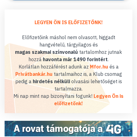
LEGYEN ÖN IS ELŐFIZETŐNK!
Előfizetőink máshol nem olvasott, higgadt
hangvételű, tárgyilagos és
magas szakmai színvonalú
tartalomhoz jutnak
hozzá
havonta már 1490 forintért
.
Korlátlan hozzáférést adunk az
Mfor.hu
és a
Privátbankár.hu
tartalmaihoz is, a Klub csomag
pedig a
hirdetés nélküli
olvasási lehetőséget is
tartalmazza.
Mi nap mint nap bizonyítani fogunk!
Legyen Ön is
előfizetőnk!