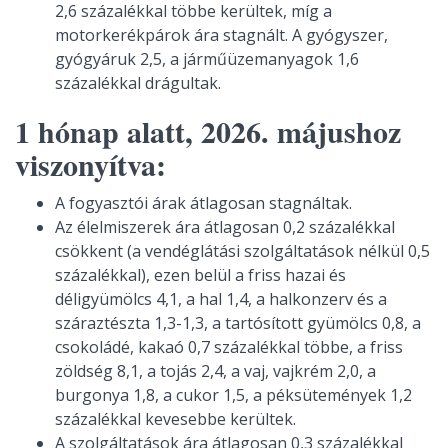
2,6 százalékkal többe kerültek, míg a
motorkerékpárok ára stagnált. A gyógyszer,
gyógyáruk 2,5, a járműüzemanyagok 1,6
százalékkal drágultak.
1 hónap alatt, 2026. májushoz
viszonyítva:
A fogyasztói árak átlagosan stagnáltak.
Az élelmiszerek ára átlagosan 0,2 százalékkal
csökkent (a vendéglátási szolgáltatások nélkül 0,5
százalékkal), ezen belül a friss hazai és
déligyümölcs 4,1, a hal 1,4, a halkonzerv és a
száraztészta 1,3-1,3, a tartósított gyümölcs 0,8, a
csokoládé, kakaó 0,7 százalékkal többe, a friss
zöldség 8,1, a tojás 2,4, a vaj, vajkrém 2,0, a
burgonya 1,8, a cukor 1,5, a péksütemények 1,2
százalékkal kevesebbe kerültek.
A szolgáltatások ára átlagosan 0,3 százalékkal