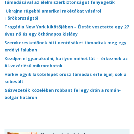
támadásával az élelmiszerbiztonságot fenyegetik
Ukrajna régebbi amerikai rakétákat vásárol
Törökországtól
Tragédia New York kikötőjében – Életét vesztette egy 27
éves nő és egy öthónapos kislány
Szervkereskedőnek hitt nentősöket támadtak meg egy
erdélyi faluban
Kezdjen el gyanakodni, ha ilyen méhet lát – érkeznek az
AI-vezérlésű mikrorobotok
Harkiv egyik lakótelepét orosz támadás érte éjjel, sok a
sebesült
Gázvezeték közelében robbant fel egy drón a román-
bolgár határon