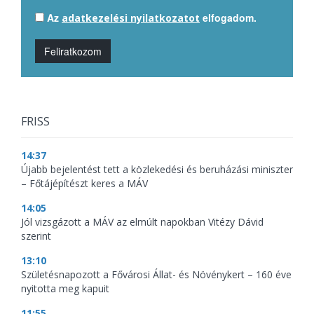
Az
elfogadom.
adatkezelési nyilatkozatot
Feliratkozom
FRISS
14:37
Újabb bejelentést tett a közlekedési és beruházási miniszter
– Főtájépítészt keres a MÁV
14:05
Jól vizsgázott a MÁV az elmúlt napokban Vitézy Dávid
szerint
13:10
Születésnapozott a Fővárosi Állat- és Növénykert – 160 éve
nyitotta meg kapuit
11:55