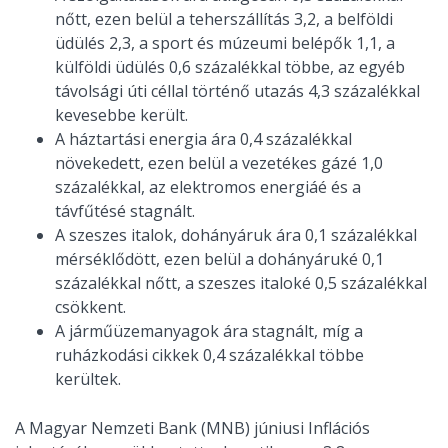
nőtt, ezen belül a teherszállítás 3,2, a belföldi
üdülés 2,3, a sport és múzeumi belépők 1,1, a
külföldi üdülés 0,6 százalékkal többe, az egyéb
távolsági úti céllal történő utazás 4,3 százalékkal
kevesebbe került.
A háztartási energia ára 0,4 százalékkal
növekedett, ezen belül a vezetékes gázé 1,0
százalékkal, az elektromos energiáé és a
távfűtésé stagnált.
A szeszes italok, dohányáruk ára 0,1 százalékkal
mérséklődött, ezen belül a dohányáruké 0,1
százalékkal nőtt, a szeszes italoké 0,5 százalékkal
csökkent.
A járműüzemanyagok ára stagnált, míg a
ruházkodási cikkek 0,4 százalékkal többe
kerültek.
A Magyar Nemzeti Bank (MNB) júniusi Inflációs