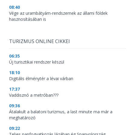
08:40
Vége az urambátyám-rendszernek az állami földek
hasznosításában is
TURIZMUS ONLINE CIKKEI
06:35
Új turisztikai rendszer készül
18:10
Digitális élménytér a lévai várban
17:37
Vaddisznó a metróban???
09:36
Átalakult a balatoni turizmus, a last minute ma már a
meghatározó
09:22
Teljes napfogyatkozás lázában ég Spanyolország