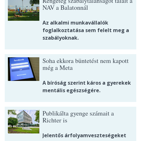
Rengeteg szabálytalanságot talált a
NAV a Balatonnál
Az alkalmi munkavállalók
foglalkoztatása sem felelt meg a
szabályoknak.
Soha ekkora büntetést nem kapott
még a Meta
A bíróság szerint káros a gyerekek
mentális egészségére.
Publikálta gyenge számait a
Richter is
Jelentős árfolyamveszteségeket