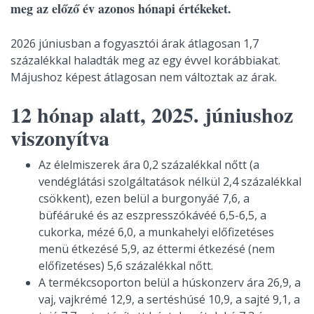
meg az előző év azonos hónapi értékeket.
2026 júniusban a fogyasztói árak átlagosan 1,7
százalékkal haladták meg az egy évvel korábbiakat.
Májushoz képest átlagosan nem változtak az árak.
12 hónap alatt, 2025. júniushoz
viszonyítva
Az élelmiszerek ára 0,2 százalékkal nőtt (a
vendéglátási szolgáltatások nélkül 2,4 százalékkal
csökkent), ezen belül a burgonyáé 7,6, a
büféáruké és az eszpresszókávéé 6,5-6,5, a
cukorka, mézé 6,0, a munkahelyi előfizetéses
menü étkezésé 5,9, az éttermi étkezésé (nem
előfizetéses) 5,6 százalékkal nőtt.
A termékcsoporton belül a húskonzerv ára 26,9, a
vaj, vajkrémé 12,9, a sertéshúsé 10,9, a sajté 9,1, a