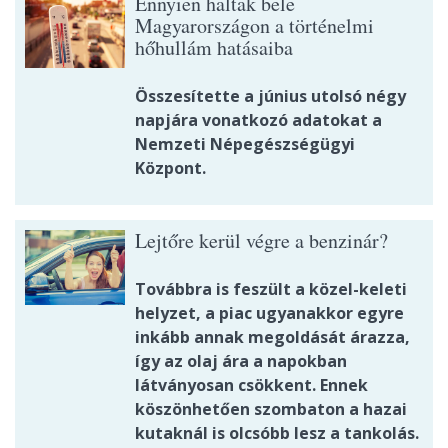
Ennyien haltak bele
Magyarországon a történelmi
hőhullám hatásaiba
Összesítette a június utolsó négy
napjára vonatkozó adatokat a
Nemzeti Népegészségügyi
Központ.
Lejtőre kerül végre a benzinár?
Továbbra is feszült a közel-keleti
helyzet, a piac ugyanakkor egyre
inkább annak megoldását árazza,
így az olaj ára a napokban
látványosan csökkent. Ennek
köszönhetően szombaton a hazai
kutaknál is olcsóbb lesz a tankolás.