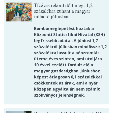
Tízéves rekord dőlt meg: 1,2
százalékra zuhant a magyar
infláció júliusban
Bombameglepetést hoztak a
Központi Statisztikai Hivatal (KSH)
legfrissebb adatai. A júniusi 1,7
százalékról júliusban mindössze 1,2
százalékra lassult a pénzromlás
üteme éves szinten, ami utoljára
10 évvel ezelőtt fordult elő a
magyar gazdaságban. Júniushoz
képest átlagosan 0,1 százalékkal
csökkentek az árak, ami a nyár
közepén egyáltalán nem számít
szokványos jelenségnek.