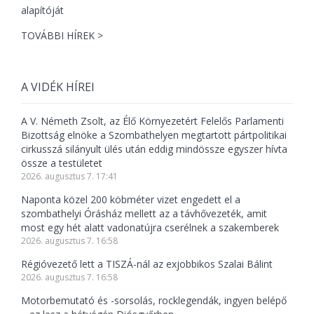
TOVÁBBI HÍREK >
A VIDÉK HÍREI
A V. Németh Zsolt, az Élő Környezetért Felelős Parlamenti
Bizottság elnöke a Szombathelyen megtartott pártpolitikai
cirkusszá silányult ülés után eddig mindössze egyszer hívta
össze a testületet
2026. augusztus 7. 17:41
Naponta közel 200 köbméter vizet engedett el a
szombathelyi Órásház mellett az a távhővezeték, amit
most egy hét alatt vadonatújra cserélnek a szakemberek
2026. augusztus 7. 16:58
Régióvezető lett a TISZÁ-nál az exjobbikos Szalai Bálint
2026. augusztus 7. 16:58
Motorbemutató és -sorsolás, rocklegendák, ingyen belépő