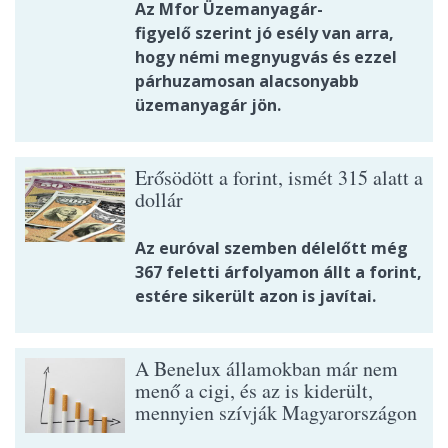
Az Mfor Üzemanyagár-
figyelő szerint jó esély van arra,
hogy némi megnyugvás és ezzel
párhuzamosan alacsonyabb
üzemanyagár jön.
Erősödött a forint, ismét 315 alatt a
dollár
Az euróval szemben délelőtt még
367 feletti árfolyamon állt a forint,
estére sikerült azon is javítai.
A Benelux államokban már nem
menő a cigi, és az is kiderült,
mennyien szívják Magyarországon