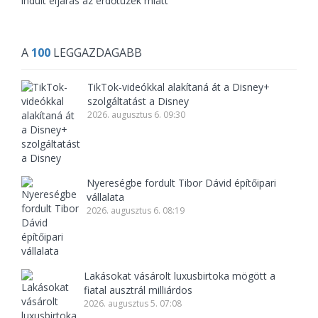
indult eljárás az erdőtüzek miatt
A
100
LEGGAZDAGABB
TikTok-videókkal alakítaná át a Disney+
szolgáltatást a Disney
2026. augusztus 6. 09:30
Nyereségbe fordult Tibor Dávid építőipari
vállalata
2026. augusztus 6. 08:19
Lakásokat vásárolt luxusbirtoka mögött a
fiatal ausztrál milliárdos
2026. augusztus 5. 07:08