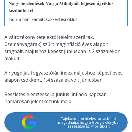
Nagy bejelentések Varga Mihálytól, teljesen új ciklus
kezdődhet el
Indul a mini kamatcsökkentési ciklus.
A változékony tételektől (élelmiszerárak,
üzemanyagárak) szűrt maginfláció éves alapon
stagnált, májushoz képest júniusban is 2 százalékon
alakult.
A nyugdíjas fogyasztóiár-index májushoz képest éves
alapon csökkent, 1,4 százalék volt júniusban.
Részletes elemzéssel a júniusi infláció kapcsán
hamarosan jelentkezünk majd.
Tájékozódjon hiteles forrásból: itt
megadhatja, hogy a Google előnyben
részesítse az Mfor cikkeit!