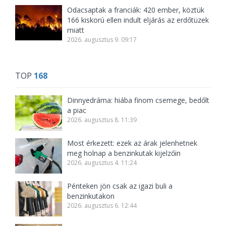
Odacsaptak a franciák: 420 ember, köztük
166 kiskorú ellen indult eljárás az erdőtüzek
miatt
2026. augusztus 9. 09:17
TOP
168
Dinnyedráma: hiába finom csemege, bedőlt
a piac
2026. augusztus 8. 11:39
Most érkezett: ezek az árak jelenhetnek
meg holnap a benzinkutak kijelzőin
2026. augusztus 4. 11:24
Pénteken jön csak az igazi buli a
benzinkutakon
2026. augusztus 6. 12:44