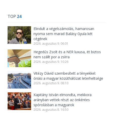
TOP
24
Elindult a végelszámolás, hamarosan
nyoma sem marad Balásy Gyula két
cégének
2026. augusztus 9. 06:01
Hegedűs Zsolt és a NER luxusa, itt biztos
nem szállt por a zsírra
2026. augusztus 9. 10:26
Vitézy Dávid szembesített a tényekkel:
óriási a magyar közúthálózat leterheltsége
2026. augusztus 9. 08:10
Kapitány István elmondta, mekkora
arányban vettek részt az önkéntes
spórolásban a magyarok
2026. augusztus 8. 16:50