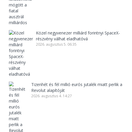
Közel negyvenezer milliárd forintnyi SpaceX-
részvény válhat eladhatóvá
2026. augusztus 5. 06:35
Tizenhét és fél millió eurós jutalék miatt perlik a
Revolut alapítóját
2026. augusztus 4. 14:27