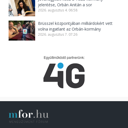
jelentése, Orbán Anitán a sor
2026. augusztus 4. 06:58
Brüsszel központjában milliárdokért vett
volna ingatlant az Orbán-kormány
2026. augusztus 7. 07:26
Együttműködő partnerünk: