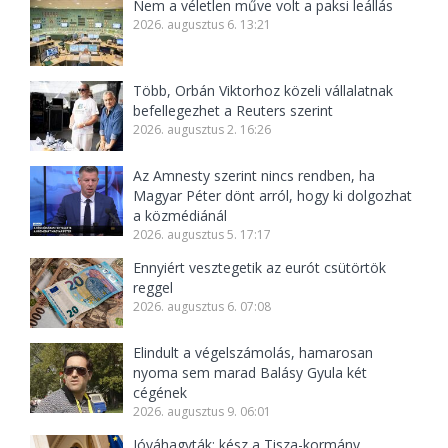
Nem a véletlen műve volt a paksi leállás
2026. augusztus 6. 13:21
Több, Orbán Viktorhoz közeli vállalatnak
befellegezhet a Reuters szerint
2026. augusztus 2. 16:26
Az Amnesty szerint nincs rendben, ha
Magyar Péter dönt arról, hogy ki dolgozhat
a közmédiánál
2026. augusztus 5. 17:17
Ennyiért vesztegetik az eurót csütörtök
reggel
2026. augusztus 6. 07:08
Elindult a végelszámolás, hamarosan
nyoma sem marad Balásy Gyula két
cégének
2026. augusztus 9. 06:01
Jóváhagyták: kész a Tisza-kormány