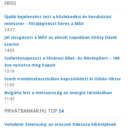
FRISS
Újabb bejelentést tett a közlekedési és beruházási
miniszter – Főtájépítészt keres a MÁV
14:37
Jól vizsgázott a MÁV az elmúlt napokban Vitézy Dávid
szerint
14:05
Születésnapozott a Fővárosi Állat- és Növénykert – 160
éve nyitotta meg kapuit
13:10
Szerb trombitafesztiválon kapcsolódott ki Orbán Viktor
11:55
Bulgária lett a mintaország az energia tárolásában
11:43
PRIVÁTBANKÁR.HU TOP
24
Volodimir Zelenszkij: az oroszok Odessza kikötőjének