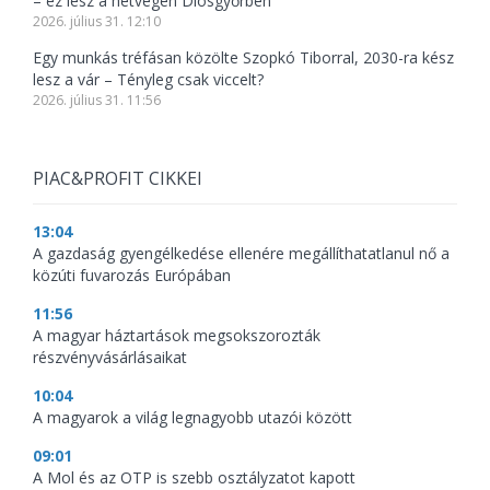
– ez lesz a hétvégén Diósgyőrben
2026. július 31. 12:10
Egy munkás tréfásan közölte Szopkó Tiborral, 2030-ra kész
lesz a vár – Tényleg csak viccelt?
2026. július 31. 11:56
PIAC&PROFIT CIKKEI
13:04
A gazdaság gyengélkedése ellenére megállíthatatlanul nő a
közúti fuvarozás Európában
11:56
A magyar háztartások megsokszorozták
részvényvásárlásaikat
10:04
A magyarok a világ legnagyobb utazói között
09:01
A Mol és az OTP is szebb osztályzatot kapott