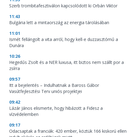
Szerb trombitafesztiválon kapcsolódott ki Orbán Viktor
11:43
Bulgária lett a mintaország az energia tárolásában
11:01
Ismét fellángolt a vita arról, hogy kell-e duzzasztómű a
Dunára
10:26
Hegedűs Zsolt és a NER luxusa, itt biztos nem szállt por a
zsírra
09:57
Itt a bejelentés – Indulhatnak a Baross Gábor
Vasútfejlesztési Terv uniós projektjei
09:42
Lázár János elismerte, hogy hibázott a Fidesz a
vízvédelemben
09:17
Odacsaptak a franciák: 420 ember, köztük 166 kiskorú ellen