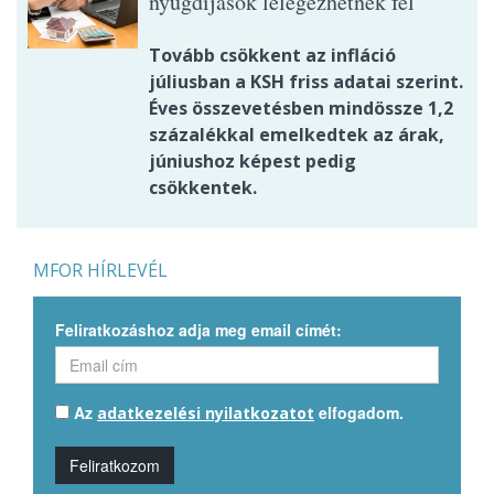
nyugdíjasok lélegezhetnek fel
Tovább csökkent az infláció
júliusban a KSH friss adatai szerint.
Éves összevetésben mindössze 1,2
százalékkal emelkedtek az árak,
júniushoz képest pedig
csökkentek.
MFOR HÍRLEVÉL
Feliratkozáshoz adja meg email címét:
Az
elfogadom.
adatkezelési nyilatkozatot
Feliratkozom