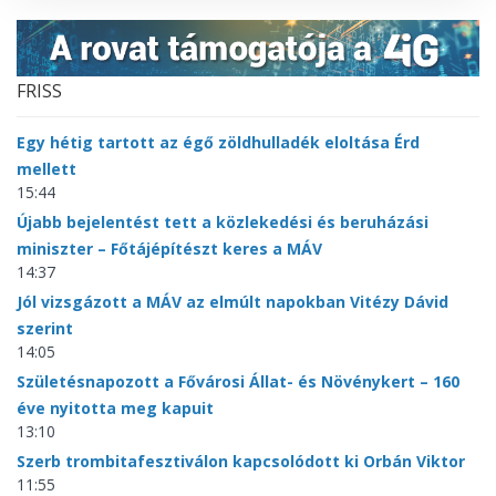
FRISS
Egy hétig tartott az égő zöldhulladék eloltása Érd
mellett
15:44
Újabb bejelentést tett a közlekedési és beruházási
miniszter – Főtájépítészt keres a MÁV
14:37
Jól vizsgázott a MÁV az elmúlt napokban Vitézy Dávid
szerint
14:05
Születésnapozott a Fővárosi Állat- és Növénykert – 160
éve nyitotta meg kapuit
13:10
Szerb trombitafesztiválon kapcsolódott ki Orbán Viktor
11:55