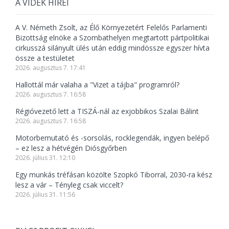
A VIDÉK HÍREI
A V. Németh Zsolt, az Élő Környezetért Felelős Parlamenti
Bizottság elnöke a Szombathelyen megtartott pártpolitikai
cirkusszá silányult ülés után eddig mindössze egyszer hívta
össze a testületet
2026. augusztus 7. 17:41
Hallottál már valaha a "Vizet a tájba" programról?
2026. augusztus 7. 16:58
Régióvezető lett a TISZÁ-nál az exjobbikos Szalai Bálint
2026. augusztus 7. 16:58
Motorbemutató és -sorsolás, rocklegendák, ingyen belépő
– ez lesz a hétvégén Diósgyőrben
2026. július 31. 12:10
Egy munkás tréfásan közölte Szopkó Tiborral, 2030-ra kész
lesz a vár – Tényleg csak viccelt?
2026. július 31. 11:56