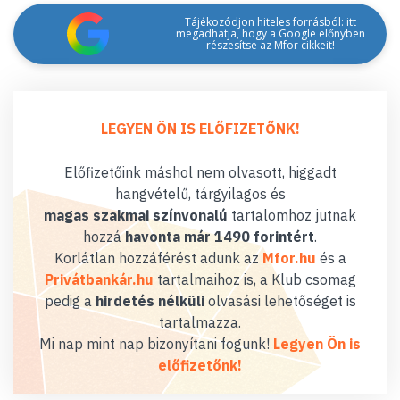
Tájékozódjon hiteles forrásból: itt
megadhatja, hogy a Google előnyben
részesítse az Mfor cikkeit!
LEGYEN ÖN IS ELŐFIZETŐNK!
Előfizetőink máshol nem olvasott, higgadt
hangvételű, tárgyilagos és
magas szakmai színvonalú
tartalomhoz jutnak
hozzá
havonta már 1490 forintért
.
Korlátlan hozzáférést adunk az
Mfor.hu
és a
Privátbankár.hu
tartalmaihoz is, a Klub csomag
pedig a
hirdetés nélküli
olvasási lehetőséget is
tartalmazza.
Mi nap mint nap bizonyítani fogunk!
Legyen Ön is
előfizetőnk!