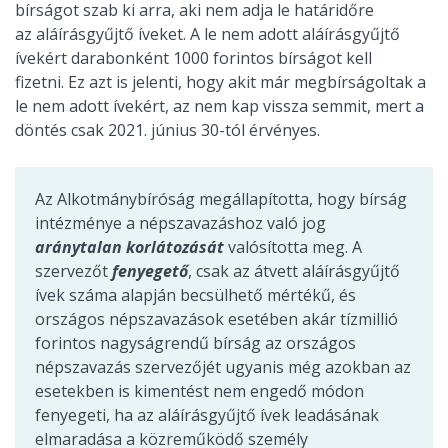
bírságot szab ki arra, aki nem adja le határidőre
az aláírásgyűjtő íveket. A le nem adott aláírásgyűjtő
ívekért darabonként 1000 forintos bírságot kell
fizetni. Ez azt is jelenti, hogy akit már megbírságoltak a
le nem adott ívekért, az nem kap vissza semmit, mert a
döntés csak 2021. június 30-tól érvényes.
Az Alkotmánybíróság megállapította, hogy bírság
intézménye a népszavazáshoz való jog
aránytalan korlátozását
valósította meg. A
szervezőt
fenyegető
, csak az átvett aláírásgyűjtő
ívek száma alapján becsülhető mértékű, és
országos népszavazások esetében akár tízmillió
forintos nagyságrendű bírság az országos
népszavazás szervezőjét ugyanis még azokban az
esetekben is kimentést nem engedő módon
fenyegeti, ha az aláírásgyűjtő ívek leadásának
elmaradása a közreműködő személy