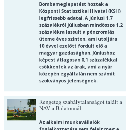
Bombameglepetést hoztak a
Központi Statisztikai Hivatal (KSH)
legfrissebb adatai. A júniusi 1,7
százalékról júliusban mindössze 1,2
százalékra lassult a pénzromlás
üteme éves szinten, ami utoljára
10 évvel ezelőtt fordult elő a
magyar gazdaságban. Júniushoz
képest átlagosan 0,1 százalékkal
csökkentek az árak, ami a nyár
közepén egyáltalán nem számít
szokványos jelenségnek.
Rengeteg szabálytalanságot talált a
NAV a Balatonnál
Az alkalmi munkavállalók
foglalkoztatása sem felelt meg a