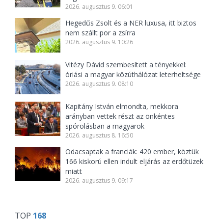
2026. augusztus 9. 06:01
Hegedűs Zsolt és a NER luxusa, itt biztos
nem szállt por a zsírra
2026. augusztus 9. 10:26
Vitézy Dávid szembesített a tényekkel:
óriási a magyar közúthálózat leterheltsége
2026. augusztus 9. 08:10
Kapitány István elmondta, mekkora
arányban vettek részt az önkéntes
spórolásban a magyarok
2026. augusztus 8. 16:50
Odacsaptak a franciák: 420 ember, köztük
166 kiskorú ellen indult eljárás az erdőtüzek
miatt
2026. augusztus 9. 09:17
TOP
168