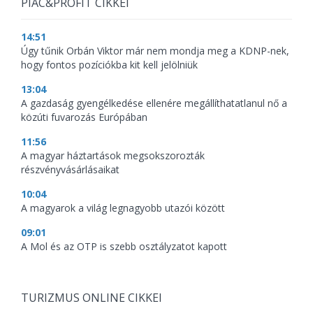
PIAC&PROFIT CIKKEI
14:51
Úgy tűnik Orbán Viktor már nem mondja meg a KDNP-nek,
hogy fontos pozíciókba kit kell jelölniük
13:04
A gazdaság gyengélkedése ellenére megállíthatatlanul nő a
közúti fuvarozás Európában
11:56
A magyar háztartások megsokszorozták
részvényvásárlásaikat
10:04
A magyarok a világ legnagyobb utazói között
09:01
A Mol és az OTP is szebb osztályzatot kapott
TURIZMUS ONLINE CIKKEI