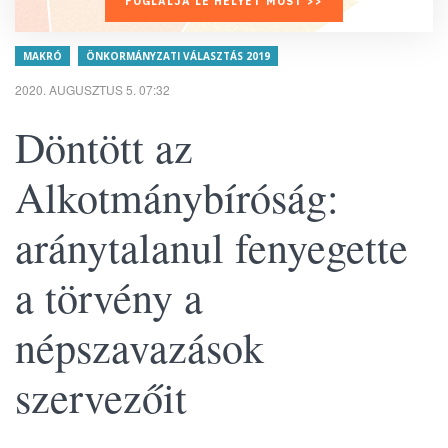
FOGLALJA LE HELYÉT MOST >>
MAKRÓ
ÖNKORMÁNYZATI VÁLASZTÁS 2019
2020. AUGUSZTUS 5. 07:32
Döntött az
Alkotmánybíróság:
aránytalanul fenyegette
a törvény a
népszavazások
szervezőit