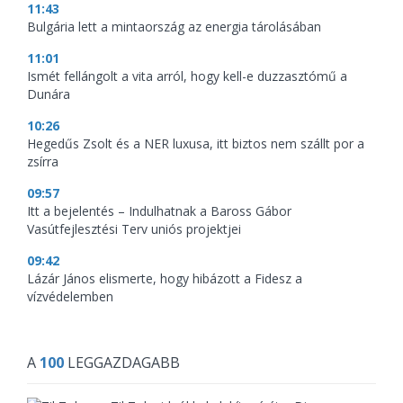
11:43
Bulgária lett a mintaország az energia tárolásában
11:01
Ismét fellángolt a vita arról, hogy kell-e duzzasztómű a
Dunára
10:26
Hegedűs Zsolt és a NER luxusa, itt biztos nem szállt por a
zsírra
09:57
Itt a bejelentés – Indulhatnak a Baross Gábor
Vasútfejlesztési Terv uniós projektjei
09:42
Lázár János elismerte, hogy hibázott a Fidesz a
vízvédelemben
A
100
LEGGAZDAGABB