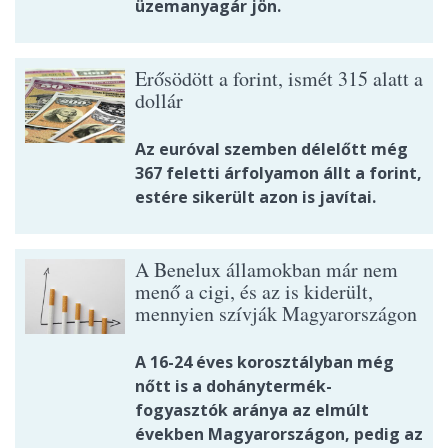
üzemanyagár jön.
Erősödött a forint, ismét 315 alatt a
dollár
Az euróval szemben délelőtt még
367 feletti árfolyamon állt a forint,
estére sikerült azon is javítai.
A Benelux államokban már nem
menő a cigi, és az is kiderült,
mennyien szívják Magyarországon
A 16-24 éves korosztályban még
nőtt is a dohánytermék-
fogyasztók aránya az elmúlt
években Magyarországon, pedig az