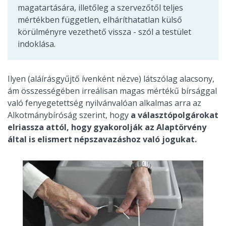
magatartására, illetőleg a szervezőtől teljes
mértékben független, elháríthatatlan külső
körülményre vezethető vissza - szól a testület
indoklása.
Ilyen (aláírásgyűjtő ívenként nézve) látszólag alacsony,
ám összességében irreálisan magas mértékű bírsággal
való fenyegetettség nyilvánvalóan alkalmas arra az
Alkotmánybíróság szerint, hogy
a választópolgárokat
elriassza attól, hogy gyakorolják az Alaptörvény
által is elismert népszavazáshoz való jogukat.