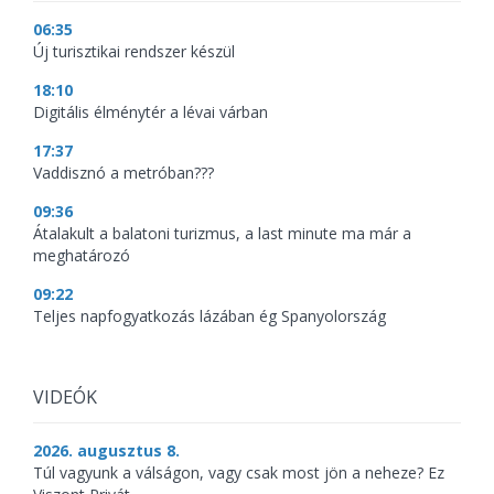
06:35
Új turisztikai rendszer készül
18:10
Digitális élménytér a lévai várban
17:37
Vaddisznó a metróban???
09:36
Átalakult a balatoni turizmus, a last minute ma már a
meghatározó
09:22
Teljes napfogyatkozás lázában ég Spanyolország
VIDEÓK
2026. augusztus 8.
Túl vagyunk a válságon, vagy csak most jön a neheze? Ez