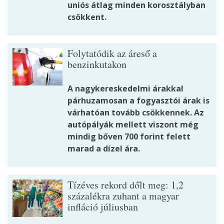
uniós átlag minden korosztályban
csökkent.
Folytatódik az áreső a
benzinkutakon
A nagykereskedelmi árakkal
párhuzamosan a fogyasztói árak is
várhatóan tovább csökkennek. Az
autópályák mellett viszont még
mindig bőven 700 forint felett
marad a dízel ára.
Tízéves rekord dőlt meg: 1,2
százalékra zuhant a magyar
infláció júliusban