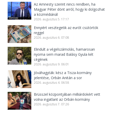
Az Amnesty szerint nincs rendben, ha
Magyar Péter dönt arról, hogy ki dolgozhat
a közmédiánál
2026. augusztus 5. 17:17
Ennyiért vesztegetik az eurót csütörtök
reggel
2026. augusztus 6. 07:08
Elindult a végelszámolás, hamarosan
nyoma sem marad Balásy Gyula két
cégének
2026. augusztus 9. 06:01
Jóváhagyták: kész a Tisza-kormány
jelentése, Orbán Anitán a sor
2026. augusztus 4. 06:58
Brüsszel központjában milliárdokért vett
volna ingatlant az Orbán-kormány
2026. augusztus 7. 07:26