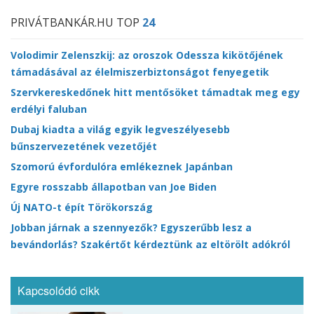
PRIVÁTBANKÁR.HU TOP
24
Volodimir Zelenszkij: az oroszok Odessza kikötőjének
támadásával az élelmiszerbiztonságot fenyegetik
Szervkereskedőnek hitt mentősöket támadtak meg egy
erdélyi faluban
Dubaj kiadta a világ egyik legveszélyesebb
bűnszervezetének vezetőjét
Szomorú évfordulóra emlékeznek Japánban
Egyre rosszabb állapotban van Joe Biden
Új NATO-t épít Törökország
Jobban járnak a szennyezők? Egyszerűbb lesz a
bevándorlás? Szakértőt kérdeztünk az eltörölt adókról
Kapcsolódó cikk