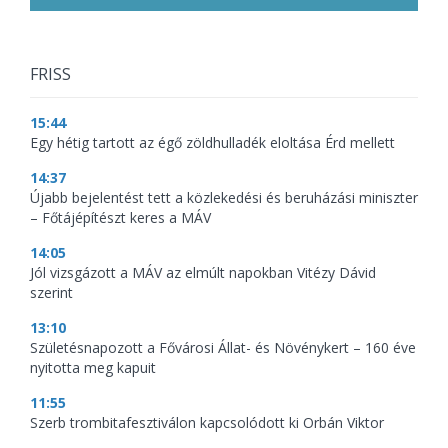
FRISS
15:44
Egy hétig tartott az égő zöldhulladék eloltása Érd mellett
14:37
Újabb bejelentést tett a közlekedési és beruházási miniszter
– Főtájépítészt keres a MÁV
14:05
Jól vizsgázott a MÁV az elmúlt napokban Vitézy Dávid
szerint
13:10
Születésnapozott a Fővárosi Állat- és Növénykert – 160 éve
nyitotta meg kapuit
11:55
Szerb trombitafesztiválon kapcsolódott ki Orbán Viktor