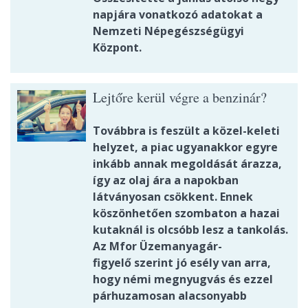
napjára vonatkozó adatokat a
Nemzeti Népegészségügyi
Központ.
Lejtőre kerül végre a benzinár?
Továbbra is feszült a közel-keleti
helyzet, a piac ugyanakkor egyre
inkább annak megoldását árazza,
így az olaj ára a napokban
látványosan csökkent. Ennek
köszönhetően szombaton a hazai
kutaknál is olcsóbb lesz a tankolás.
Az Mfor Üzemanyagár-
figyelő szerint jó esély van arra,
hogy némi megnyugvás és ezzel
párhuzamosan alacsonyabb