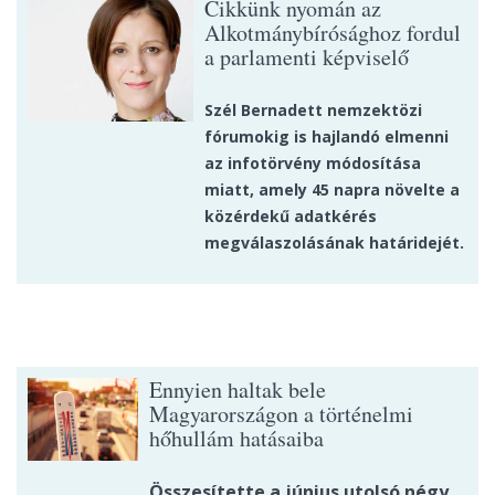
Cikkünk nyomán az
Alkotmánybírósághoz fordul
a parlamenti képviselő
Szél Bernadett nemzektözi
fórumokig is hajlandó elmenni
az infotörvény módosítása
miatt, amely 45 napra növelte a
közérdekű adatkérés
megválaszolásának határidejét.
Ennyien haltak bele
Magyarországon a történelmi
hőhullám hatásaiba
Összesítette a június utolsó négy