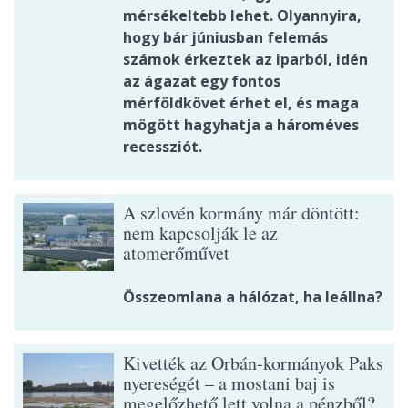
mérsékeltebb lehet. Olyannyira,
hogy bár júniusban felemás
számok érkeztek az iparból, idén
az ágazat egy fontos
mérföldkövet érhet el, és maga
mögött hagyhatja a hároméves
recessziót.
A szlovén kormány már döntött:
nem kapcsolják le az
atomerőművet
Összeomlana a hálózat, ha leállna?
Kivették az Orbán-kormányok Paks
nyereségét – a mostani baj is
megelőzhető lett volna a pénzből?