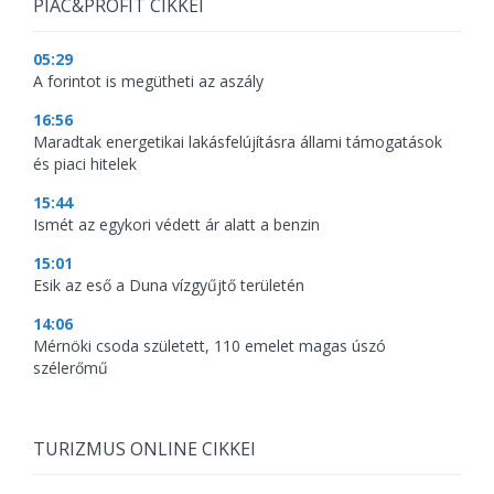
PIAC&PROFIT CIKKEI
05:29
A forintot is megütheti az aszály
16:56
Maradtak energetikai lakásfelújításra állami támogatások
és piaci hitelek
15:44
Ismét az egykori védett ár alatt a benzin
15:01
Esik az eső a Duna vízgyűjtő területén
14:06
Mérnöki csoda született, 110 emelet magas úszó
szélerőmű
TURIZMUS ONLINE CIKKEI