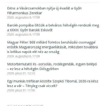
Extra: a Vásárcsarnokban nyitja új évadát a Győri
Filharmonikus Zenekar
2026. augusztus 6. 17:09
Barokk pompába öltözik a belváros: hétvégén rendezik meg
a XXXIII. Győri Barokk Esküvőt
2026. augusztus 6. 17:09
Magyar Péter: 868 milliárd forintos beruházási csomaggal
erősítik Magyarország energiaellátását, miközben továbbra
is kritikus napok elé néz az ország
2026. augusztus 6. 17:09
Motorbemutató és -sorsolás, rocklegendák, ingyen belépő
– ez lesz a hétvégén Diósgyőrben
2026. július 31. 12:10
Egy munkás tréfásan közölte Szopkó Tiborral, 2030-ra kész
lesz a vár – Tényleg csak viccelt?
2026. július 31. 11:56