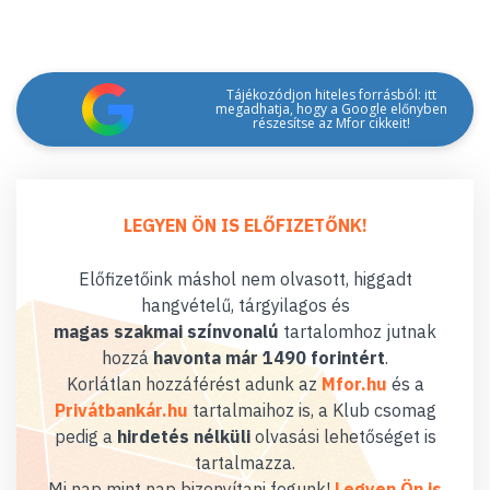
Tájékozódjon hiteles forrásból: itt
megadhatja, hogy a Google előnyben
részesítse az Mfor cikkeit!
LEGYEN ÖN IS ELŐFIZETŐNK!
Előfizetőink máshol nem olvasott, higgadt
hangvételű, tárgyilagos és
magas szakmai színvonalú
tartalomhoz jutnak
hozzá
havonta már 1490 forintért
.
Korlátlan hozzáférést adunk az
Mfor.hu
és a
Privátbankár.hu
tartalmaihoz is, a Klub csomag
pedig a
hirdetés nélküli
olvasási lehetőséget is
tartalmazza.
Mi nap mint nap bizonyítani fogunk!
Legyen Ön is