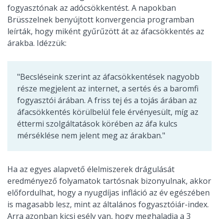
fogyasztónak az adócsökkentést. A napokban
Brüsszelnek benyújtott konvergencia programban
leírták, hogy miként gyűrűzött át az áfacsökkentés az
árakba. Idézzük:
"Becsléseink szerint az áfacsökkentések nagyobb
része megjelent az internet, a sertés és a baromfi
fogyasztói árában. A friss tej és a tojás árában az
áfacsökkentés körülbelül fele érvényesült, míg az
éttermi szolgáltatások körében az áfa kulcs
mérséklése nem jelent meg az árakban."
Ha az egyes alapvető élelmiszerek drágulását
eredményező folyamatok tartósnak bizonyulnak, akkor
előfordulhat, hogy a nyugdíjas infláció az év egészében
is magasabb lesz, mint az általános fogyasztóiár-index.
Arra azonban kicsi esély van, hogy meghaladja a 3