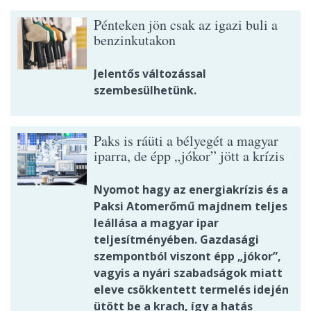
Pénteken jön csak az igazi buli a
benzinkutakon
Jelentős változással
szembesülhetünk.
Paks is ráüti a bélyegét a magyar
iparra, de épp „jókor” jött a krízis
Nyomot hagy az energiakrízis és a
Paksi Atomerőmű majdnem teljes
leállása a magyar ipar
teljesítményében. Gazdasági
szempontból viszont épp „jókor”,
vagyis a nyári szabadságok miatt
eleve csökkentett termelés idején
ütött be a krach, így a hatás