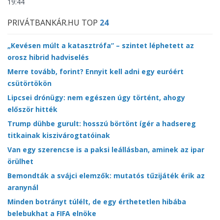
19:44
PRIVÁTBANKÁR.HU TOP
24
„Kevésen múlt a katasztrófa” – szintet léphetett az
orosz hibrid hadviselés
Merre tovább, forint? Ennyit kell adni egy euróért
csütörtökön
Lipcsei drónügy: nem egészen úgy történt, ahogy
először hitték
Trump dühbe gurult: hosszú börtönt ígér a hadsereg
titkainak kiszivárogtatóinak
Van egy szerencse is a paksi leállásban, aminek az ipar
örülhet
Bemondták a svájci elemzők: mutatós tűzijáték érik az
aranynál
Minden botrányt túlélt, de egy érthetetlen hibába
belebukhat a FIFA elnöke