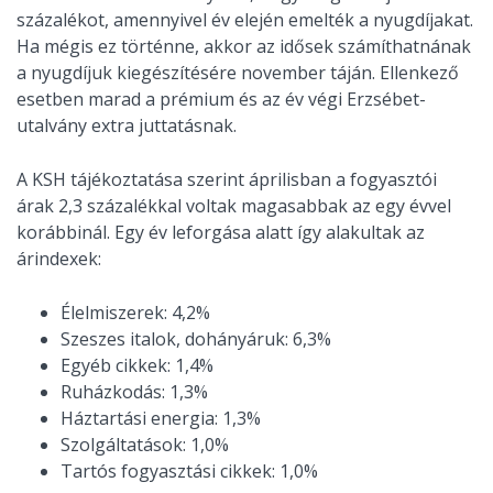
százalékot, amennyivel év elején emelték a nyugdíjakat.
Ha mégis ez történne, akkor az idősek számíthatnának
a nyugdíjuk kiegészítésére november táján. Ellenkező
esetben marad a prémium és az év végi Erzsébet-
utalvány extra juttatásnak.
A KSH tájékoztatása szerint áprilisban a fogyasztói
árak 2,3 százalékkal voltak magasabbak az egy évvel
korábbinál. Egy év leforgása alatt így alakultak az
árindexek:
Élelmiszerek: 4,2%
Szeszes italok, dohányáruk: 6,3%
Egyéb cikkek: 1,4%
Ruházkodás: 1,3%
Háztartási energia: 1,3%
Szolgáltatások: 1,0%
Tartós fogyasztási cikkek: 1,0%