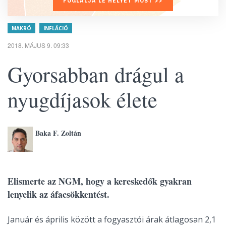
FOGLALJA LE HELYÉT MOST >>
MAKRÓ
INFLÁCIÓ
2018. MÁJUS 9. 09:33
Gyorsabban drágul a
nyugdíjasok élete
Baka F. Zoltán
Elismerte az NGM, hogy a kereskedők gyakran
lenyelik az áfacsökkentést.
Január és április között a fogyasztói árak átlagosan 2,1