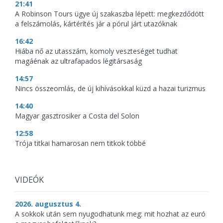
21:41
A Robinson Tours ügye új szakaszba lépett: megkezdődött
a felszámolás, kártérítés jár a pórul járt utazóknak
16:42
Hiába nő az utasszám, komoly veszteséget tudhat
magáénak az ultrafapados légitársaság
14:57
Nincs összeomlás, de új kihívásokkal küzd a hazai turizmus
14:40
Magyar gasztrosiker a Costa del Solon
12:58
Trója titkai hamarosan nem titkok többé
VIDEÓK
2026. augusztus 4.
A sokkok után sem nyugodhatunk meg: mit hozhat az euró