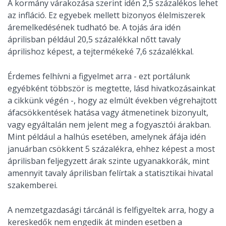
A kormány várakozása szerint idén 2,5 százalékos lehet
az infláció. Ez egyebek mellett bizonyos élelmiszerek
áremelkedésének tudható be. A tojás ára idén
áprilisban például 20,5 százalékkal nőtt tavaly
áprilishoz képest, a tejtermékeké 7,6 százalékkal.
Érdemes felhívni a figyelmet arra - ezt portálunk
egyébként többször is megtette, lásd hivatkozásainkat
a cikkünk végén -, hogy az elmúlt években végrehajtott
áfacsökkentések hatása vagy átmenetinek bizonyult,
vagy egyáltalán nem jelent meg a fogyasztói árakban.
Mint például a halhús esetében, amelynek áfája idén
januárban csökkent 5 százalékra, ehhez képest a most
áprilisban feljegyzett árak szinte ugyanakkorák, mint
amennyit tavaly áprilisban felírtak a statisztikai hivatal
szakemberei.
A nemzetgazdasági tárcánál is felfigyeltek arra, hogy a
kereskedők nem engedik át minden esetben a