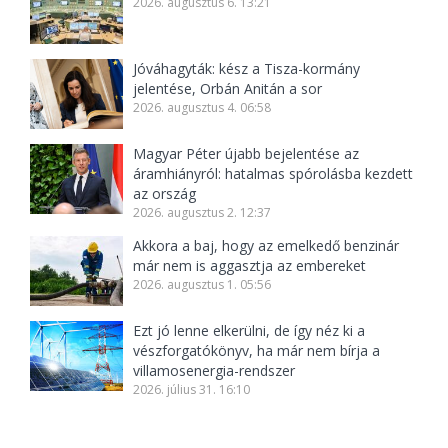
2026. augusztus 6. 13:21
Jóváhagyták: kész a Tisza-kormány
jelentése, Orbán Anitán a sor
2026. augusztus 4. 06:58
Magyar Péter újabb bejelentése az
áramhiányról: hatalmas spórolásba kezdett
az ország
2026. augusztus 2. 12:37
Akkora a baj, hogy az emelkedő benzinár
már nem is aggasztja az embereket
2026. augusztus 1. 05:56
Ezt jó lenne elkerülni, de így néz ki a
vészforgatókönyv, ha már nem bírja a
villamosenergia-rendszer
2026. július 31. 16:10