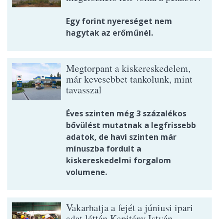
Egy forint nyereséget nem
hagytak az erőműnél.
Megtorpant a kiskereskedelem,
már kevesebbet tankolunk, mint
tavasszal
Éves szinten még 3 százalékos
bővülést mutatnak a legfrissebb
adatok, de havi szinten már
mínuszba fordult a
kiskereskedelmi forgalom
volumene.
Vakarhatja a fejét a júniusi ipari
adat láttán Kapitány István