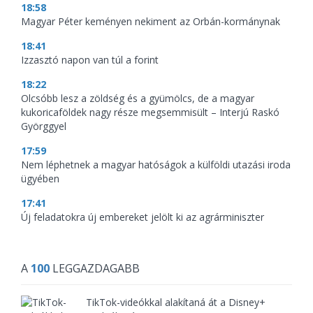
18:58
Magyar Péter keményen nekiment az Orbán-kormánynak
18:41
Izzasztó napon van túl a forint
18:22
Olcsóbb lesz a zöldség és a gyümölcs, de a magyar
kukoricaföldek nagy része megsemmisült – Interjú Raskó
Györggyel
17:59
Nem léphetnek a magyar hatóságok a külföldi utazási iroda
ügyében
17:41
Új feladatokra új embereket jelölt ki az agrárminiszter
A
100
LEGGAZDAGABB
TikTok-videókkal alakítaná át a Disney+