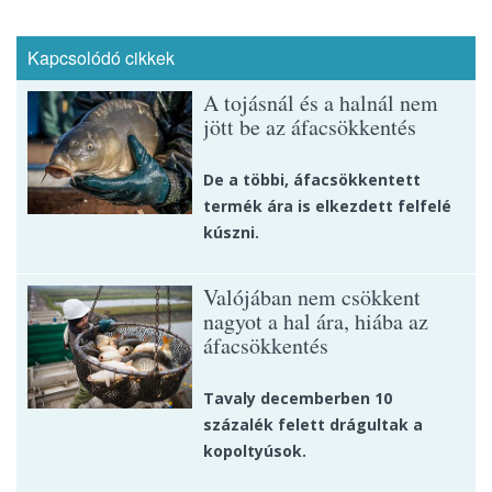
Kapcsolódó cikkek
A tojásnál és a halnál nem
jött be az áfacsökkentés
De a többi, áfacsökkentett
termék ára is elkezdett felfelé
kúszni.
Valójában nem csökkent
nagyot a hal ára, hiába az
áfacsökkentés
Tavaly decemberben 10
százalék felett drágultak a
kopoltyúsok.