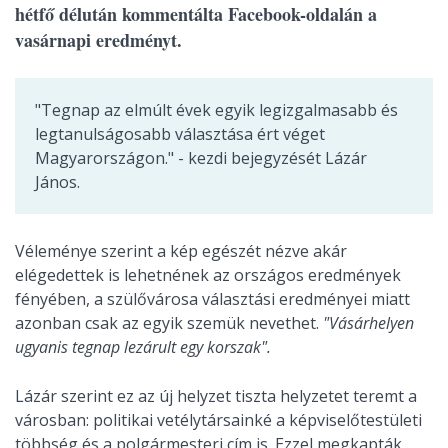
hétfő délután kommentálta Facebook-oldalán a
vasárnapi eredményt.
"Tegnap az elmúlt évek egyik legizgalmasabb és
legtanulságosabb választása ért véget
Magyarországon." - kezdi bejegyzését Lázár
János.
Véleménye szerint a kép egészét nézve akár
elégedettek is lehetnének az országos eredmények
fényében, a szülővárosa választási eredményei miatt
azonban csak az egyik szemük nevethet.
"Vásárhelyen
ugyanis tegnap lezárult egy korszak".
Lázár szerint ez az új helyzet tiszta helyzetet teremt a
városban: politikai vetélytársainké a képviselőtestületi
többség és a polgármesteri cím is. Ezzel megkapták