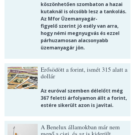
köszönhetően szombaton a hazai
kutaknál is olcsóbb lesz a tankolás.
Az Mfor Üzemanyagár-
figyelő szerint jó esély van arra,
hogy némi megnyugvás és ezzel
párhuzamosan alacsonyabb
üzemanyagár jön.
Erősödött a forint, ismét 315 alatt a
dollár
Az euróval szemben délelőtt még
367 feletti árfolyamon állt a forint,
estére sikerült azon is javítai.
A Benelux államokban már nem
menő a cigi, és az is kiderült,