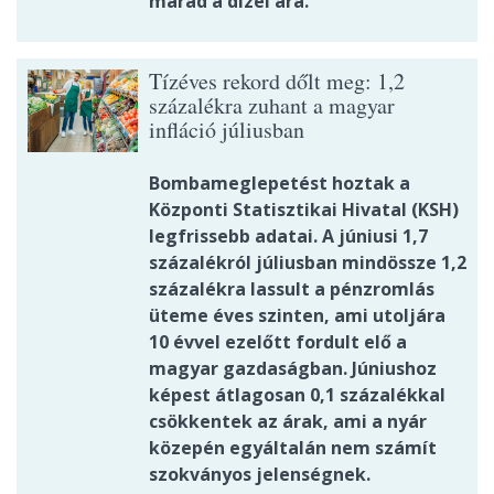
marad a dízel ára.
Tízéves rekord dőlt meg: 1,2
százalékra zuhant a magyar
infláció júliusban
Bombameglepetést hoztak a
Központi Statisztikai Hivatal (KSH)
legfrissebb adatai. A júniusi 1,7
százalékról júliusban mindössze 1,2
százalékra lassult a pénzromlás
üteme éves szinten, ami utoljára
10 évvel ezelőtt fordult elő a
magyar gazdaságban. Júniushoz
képest átlagosan 0,1 százalékkal
csökkentek az árak, ami a nyár
közepén egyáltalán nem számít
szokványos jelenségnek.