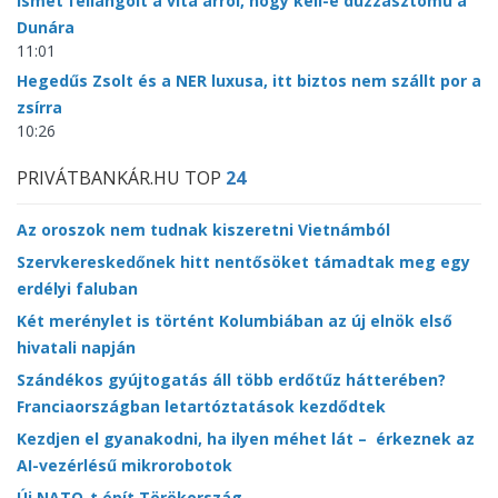
Ismét fellángolt a vita arról, hogy kell-e duzzasztómű a
Dunára
11:01
Hegedűs Zsolt és a NER luxusa, itt biztos nem szállt por a
zsírra
10:26
PRIVÁTBANKÁR.HU TOP
24
Az oroszok nem tudnak kiszeretni Vietnámból
Szervkereskedőnek hitt nentősöket támadtak meg egy
erdélyi faluban
Két merénylet is történt Kolumbiában az új elnök első
hivatali napján
Szándékos gyújtogatás áll több erdőtűz hátterében?
Franciaországban letartóztatások kezdődtek
Kezdjen el gyanakodni, ha ilyen méhet lát – érkeznek az
AI-vezérlésű mikrorobotok
Új NATO-t épít Törökország