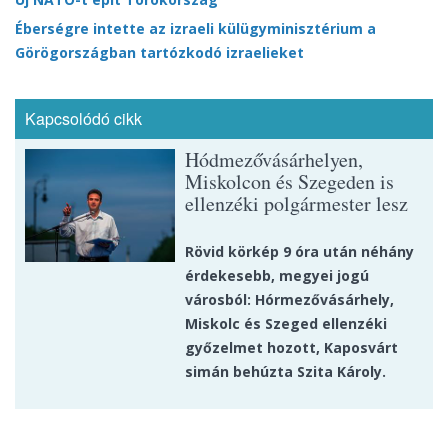
Éberségre intette az izraeli külügyminisztérium a
Görögországban tartózkodó izraelieket
Kapcsolódó cikk
Hódmezővásárhelyen,
Miskolcon és Szegeden is
ellenzéki polgármester lesz
Rövid körkép 9 óra után néhány
érdekesebb, megyei jogú
városból: Hórmezővásárhely,
Miskolc és Szeged ellenzéki
győzelmet hozott, Kaposvárt
simán behúzta Szita Károly.