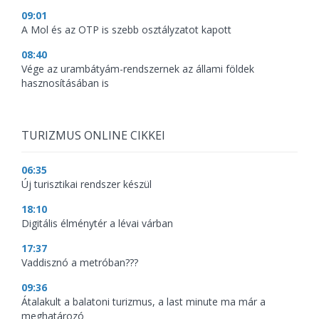
09:01
A Mol és az OTP is szebb osztályzatot kapott
08:40
Vége az urambátyám-rendszernek az állami földek
hasznosításában is
TURIZMUS ONLINE CIKKEI
06:35
Új turisztikai rendszer készül
18:10
Digitális élménytér a lévai várban
17:37
Vaddisznó a metróban???
09:36
Átalakult a balatoni turizmus, a last minute ma már a
meghatározó