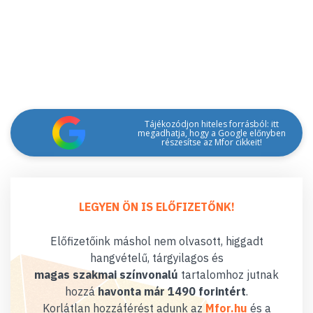
Tájékozódjon hiteles forrásból: itt
megadhatja, hogy a Google előnyben
részesítse az Mfor cikkeit!
LEGYEN ÖN IS ELŐFIZETŐNK!
Előfizetőink máshol nem olvasott, higgadt
hangvételű, tárgyilagos és
magas szakmai színvonalú
tartalomhoz jutnak
hozzá
havonta már 1490 forintért
.
Korlátlan hozzáférést adunk az
Mfor.hu
és a