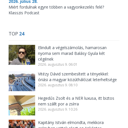
2026. július 28.
Miért fordulnak egyre többen a vagyonkezelés felé?
Klasszis Podcast
TOP
24
Elindult a végelszámolás, hamarosan
nyoma sem marad Balásy Gyula két
cégének
2026. augusztus 9. 06:01
Vitézy Dávid szembesített a tényekkel:
óriási a magyar közúthálózat leterheltsége
2026. augusztus 9. 08:10
Hegedűs Zsolt és a NER luxusa, itt biztos
nem szállt por a zsírra
2026. augusztus 9. 10:26
Kapitány István elmondta, mekkora