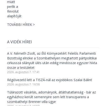
TOVÁBBI HÍREK >
A VIDÉK HÍREI
A V. Németh Zsolt, az Élő Környezetért Felelős Parlamenti
Bizottság elnöke a Szombathelyen megtartott pártpolitikai
cirkusszá silányult ülés után eddig mindössze egyszer hívta
össze a testületet
2026. augusztus 7. 17:41
Régióvezető lett a TISZÁ-nál az exjobbikos Szalai Bálint
2026. augusztus 7. 16:58
Túlárazott vásárlás, adományok, átláthatatlanság - bár az
egyházhoz került semennyire sem lett transzparens a
szombathelyi Brenner-villa ügye