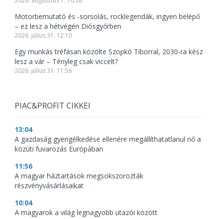
2026. augusztus 7. 16:58
Motorbemutató és -sorsolás, rocklegendák, ingyen belépő
– ez lesz a hétvégén Diósgyőrben
2026. július 31. 12:10
Egy munkás tréfásan közölte Szopkó Tiborral, 2030-ra kész
lesz a vár – Tényleg csak viccelt?
2026. július 31. 11:56
PIAC&PROFIT CIKKEI
13:04
A gazdaság gyengélkedése ellenére megállíthatatlanul nő a
közúti fuvarozás Európában
11:56
A magyar háztartások megsokszorozták
részvényvásárlásaikat
10:04
A magyarok a világ legnagyobb utazói között