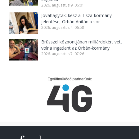
2026. augusztus 9. 06:01
Jóváhagyták: kész a Tisza-kormány
jelentése, Orbán Anitán a sor
2026. augusztus 4. 06:58
Brüsszel központjában milliárdokért vett
volna ingatlant az Orbán-kormány
2026. augusztus 7. 07:26
Együttműködő partnerünk: