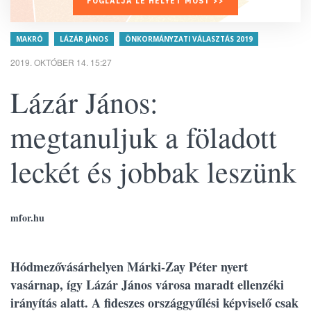
FOGLALJA LE HELYÉT MOST >>
MAKRÓ
LÁZÁR JÁNOS
ÖNKORMÁNYZATI VÁLASZTÁS 2019
2019. OKTÓBER 14. 15:27
Lázár János:
megtanuljuk a föladott
leckét és jobbak leszünk
mfor.hu
Hódmezővásárhelyen Márki-Zay Péter nyert
vasárnap, így Lázár János városa maradt ellenzéki
irányítás alatt. A fideszes országgyűlési képviselő csak