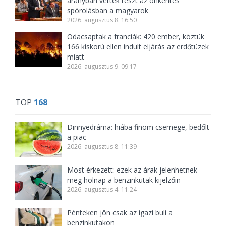
arányban vettek részt az önkéntes
spórolásban a magyarok
2026. augusztus 8. 16:50
Odacsaptak a franciák: 420 ember, köztük
166 kiskorú ellen indult eljárás az erdőtüzek
miatt
2026. augusztus 9. 09:17
TOP
168
Dinnyedráma: hiába finom csemege, bedőlt
a piac
2026. augusztus 8. 11:39
Most érkezett: ezek az árak jelenhetnek
meg holnap a benzinkutak kijelzőin
2026. augusztus 4. 11:24
Pénteken jön csak az igazi buli a
benzinkutakon