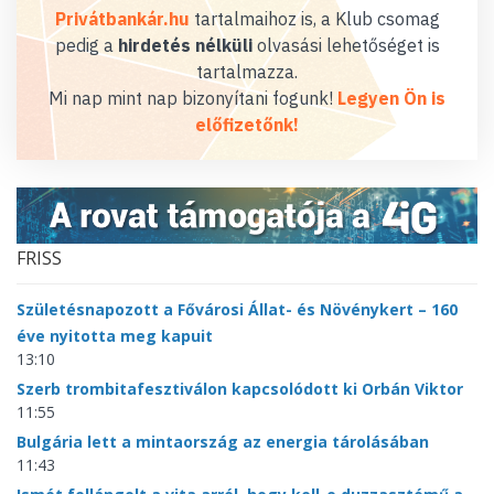
Privátbankár.hu
tartalmaihoz is, a Klub csomag
pedig a
hirdetés nélküli
olvasási lehetőséget is
tartalmazza.
Mi nap mint nap bizonyítani fogunk!
Legyen Ön is
előfizetőnk!
FRISS
Születésnapozott a Fővárosi Állat- és Növénykert – 160
éve nyitotta meg kapuit
13:10
Szerb trombitafesztiválon kapcsolódott ki Orbán Viktor
11:55
Bulgária lett a mintaország az energia tárolásában
11:43