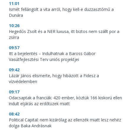
11:01
Ismét fellángolt a vita arról, hogy kell-e duzzasztómű a
Dunára
10:26
Hegedűs Zsolt és a NER luxusa, itt biztos nem szállt por a
zsírra
09:57
Itt a bejelentés – Indulhatnak a Baross Gábor
Vasútfejlesztési Terv uniós projektjei
09:42
Lázár János elismerte, hogy hibázott a Fidesz a
vízvédelemben
09:17
Odacsaptak a franciák: 420 ember, köztük 166 kiskorú ellen
indult eljárás az erdőtüzek miatt
08:42
Political Capital: nem kizárólag az ellenzék miatt lesz nehéz
dolga Baka Andrásnak