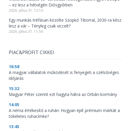
– ez lesz a hétvégén Diósgyőrben
2026. július 31. 12:10
Egy munkás tréfásan közölte Szopkó Tiborral, 2030-ra kész
lesz a vár – Tényleg csak viccelt?
2026. július 31. 11:56
PIAC&PROFIT CIKKEI
16:58
A magyar vállalatok működését is fenyegeti a szélsőséges
időjárás
15:32
Magyar Péter szerint ezt hagyta hátra az Orbán-kormány
14:05
A néma értékesítő a ruhán: Hogyan épít prémium márkát a
tökéletes ruhacímke?
13:45