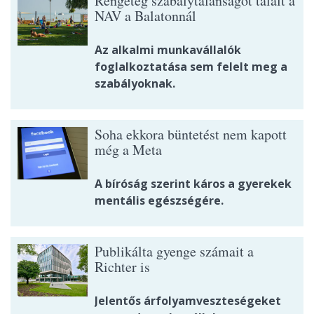
Rengeteg szabálytalanságot talált a
NAV a Balatonnál
Az alkalmi munkavállalók
foglalkoztatása sem felelt meg a
szabályoknak.
Soha ekkora büntetést nem kapott
még a Meta
A bíróság szerint káros a gyerekek
mentális egészségére.
Publikálta gyenge számait a
Richter is
Jelentős árfolyamveszteségeket