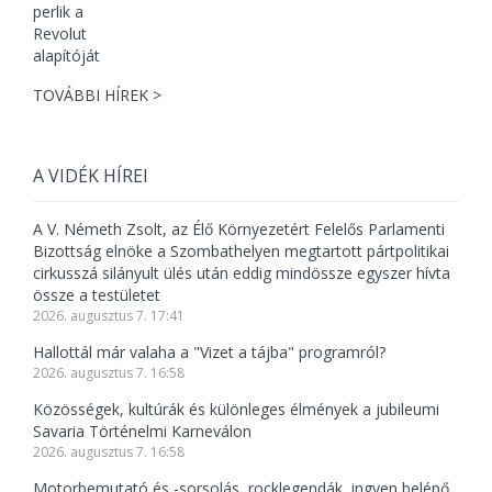
TOVÁBBI HÍREK >
A VIDÉK HÍREI
A V. Németh Zsolt, az Élő Környezetért Felelős Parlamenti
Bizottság elnöke a Szombathelyen megtartott pártpolitikai
cirkusszá silányult ülés után eddig mindössze egyszer hívta
össze a testületet
2026. augusztus 7. 17:41
Hallottál már valaha a "Vizet a tájba" programról?
2026. augusztus 7. 16:58
Közösségek, kultúrák és különleges élmények a jubileumi
Savaria Történelmi Karneválon
2026. augusztus 7. 16:58
Motorbemutató és -sorsolás, rocklegendák, ingyen belépő