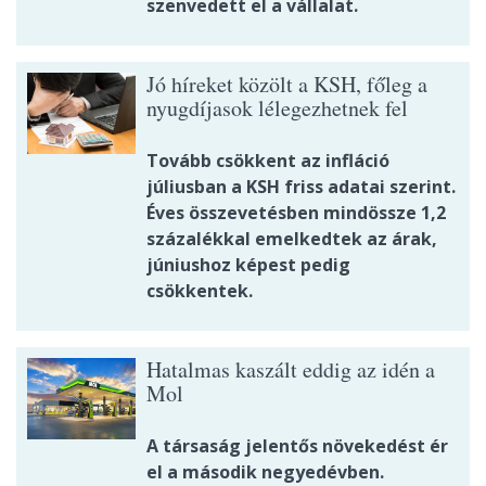
szenvedett el a vállalat.
Jó híreket közölt a KSH, főleg a
nyugdíjasok lélegezhetnek fel
Tovább csökkent az infláció
júliusban a KSH friss adatai szerint.
Éves összevetésben mindössze 1,2
százalékkal emelkedtek az árak,
júniushoz képest pedig
csökkentek.
Hatalmas kaszált eddig az idén a
Mol
A társaság jelentős növekedést ér
el a második negyedévben.