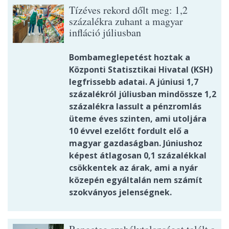
Tízéves rekord dőlt meg: 1,2
százalékra zuhant a magyar
infláció júliusban
Bombameglepetést hoztak a
Központi Statisztikai Hivatal (KSH)
legfrissebb adatai. A júniusi 1,7
százalékról júliusban mindössze 1,2
százalékra lassult a pénzromlás
üteme éves szinten, ami utoljára
10 évvel ezelőtt fordult elő a
magyar gazdaságban. Júniushoz
képest átlagosan 0,1 százalékkal
csökkentek az árak, ami a nyár
közepén egyáltalán nem számít
szokványos jelenségnek.