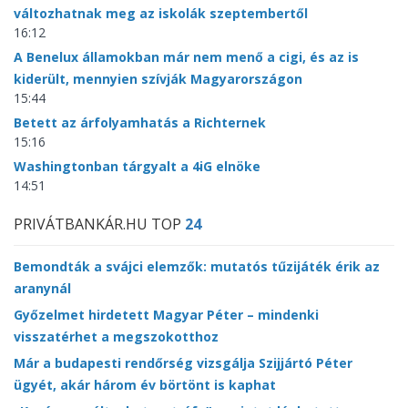
változhatnak meg az iskolák szeptembertől
16:12
A Benelux államokban már nem menő a cigi, és az is
kiderült, mennyien szívják Magyarországon
15:44
Betett az árfolyamhatás a Richternek
15:16
Washingtonban tárgyalt a 4iG elnöke
14:51
PRIVÁTBANKÁR.HU TOP
24
Bemondták a svájci elemzők: mutatós tűzijáték érik az
aranynál
Győzelmet hirdetett Magyar Péter – mindenki
visszatérhet a megszokotthoz
Már a budapesti rendőrség vizsgálja Szijjártó Péter
ügyét, akár három év börtönt is kaphat