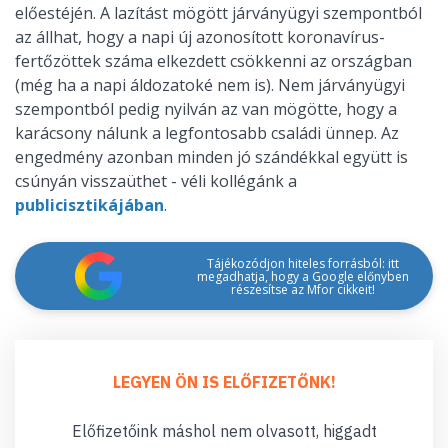
előestéjén. A lazítást mögött járványügyi szempontból
az állhat, hogy a napi új azonosított koronavírus-
fertőzöttek száma elkezdett csökkenni az országban
(még ha a napi áldozatoké nem is). Nem járványügyi
szempontból pedig nyilván az van mögötte, hogy a
karácsony nálunk a legfontosabb családi ünnep. Az
engedmény azonban minden jó szándékkal együtt is
csúnyán visszaüthet - véli kollégánk a
publicisztikájában
.
Tájékozódjon hiteles forrásból: itt
megadhatja, hogy a Google előnyben
részesítse az Mfor cikkeit!
LEGYEN ÖN IS ELŐFIZETŐNK!
Előfizetőink máshol nem olvasott, higgadt