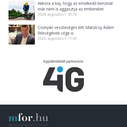
Akkora a baj, hogy az emelkedő benzinár
már nem is aggasztja az embereket
2026. augusztus 1. 05:56
Csúnyán veszteséges lett Matolcsy Ádám
feleségének cége is
2026. augusztus 3. 11:02
Együttműködő partnerünk: