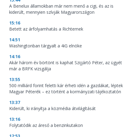
A Benelux államokban már nem menő a cigi, és az is
kiderült, mennyien szívják Magyarországon
15:16
Betett az árfolyamhatás a Richternek
14:51
Washingtonban tárgyalt a 4iG elnöke
14:16
Akár három év börtönt is kaphat Szijjártó Péter, az ügyét
már a BRFK vizsgálja
13:55
500 milliárd forint feletti kár érheti idén a gazdákat, léptek
Magyar Péterék – ez történt a kormányzati tájékoztatón
13:37
Kiderült, ki irányítja a közmédia átvilágítását
13:16
Folytatódik az áreső a benzinkutakon
12:53