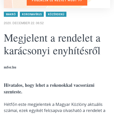
FOGLALJA LE HELYÉT MOST >>
MAKRÓ
KORONAVÍRUS
KÖZÉRDEKŰ
2020. DECEMBER 22. 06:52
Megjelent a rendelet a
karácsonyi enyhítésről
mfor.hu
Hivatalos, hogy lehet a rokonokkal vacsorázni
szenteste.
Hétfőn este megjelentek a Magyar Közlöny aktuális
számai, ezek egyikét felcsapva olvasható a rendelet a