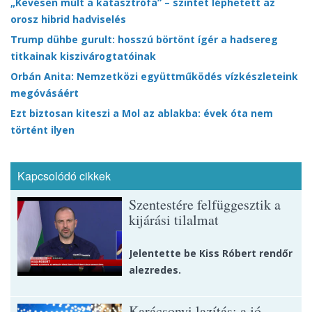
„Kevésen múlt a katasztrófa” – szintet léphetett az
orosz hibrid hadviselés
Trump dühbe gurult: hosszú börtönt ígér a hadsereg
titkainak kiszivárogtatóinak
Orbán Anita: Nemzetközi együttműködés vízkészleteink
megóvásáért
Ezt biztosan kiteszi a Mol az ablakba: évek óta nem
történt ilyen
Kapcsolódó cikkek
Szentestére felfüggesztik a
kijárási tilalmat
Jelentette be Kiss Róbert rendőr
alezredes.
Karácsonyi lazítás: a jó