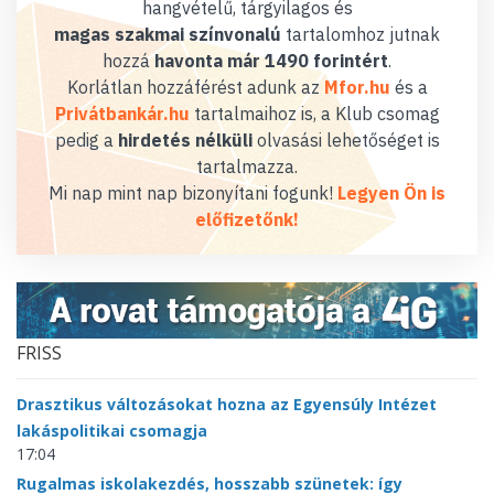
hangvételű, tárgyilagos és
magas szakmai színvonalú
tartalomhoz jutnak
hozzá
havonta már 1490 forintért
.
Korlátlan hozzáférést adunk az
Mfor.hu
és a
Privátbankár.hu
tartalmaihoz is, a Klub csomag
pedig a
hirdetés nélküli
olvasási lehetőséget is
tartalmazza.
Mi nap mint nap bizonyítani fogunk!
Legyen Ön is
előfizetőnk!
FRISS
Drasztikus változásokat hozna az Egyensúly Intézet
lakáspolitikai csomagja
17:04
Rugalmas iskolakezdés, hosszabb szünetek: így