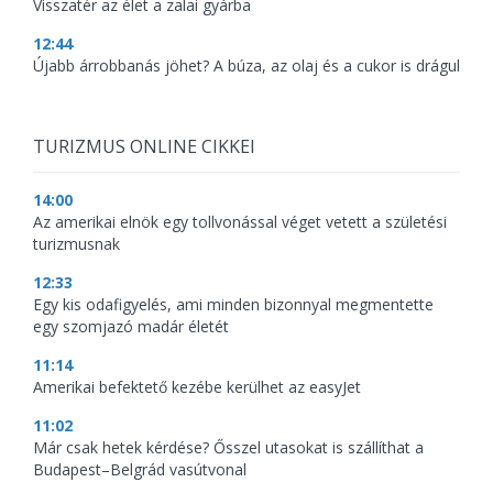
Visszatér az élet a zalai gyárba
12:44
Újabb árrobbanás jöhet? A búza, az olaj és a cukor is drágul
TURIZMUS ONLINE CIKKEI
14:00
Az amerikai elnök egy tollvonással véget vetett a születési
turizmusnak
12:33
Egy kis odafigyelés, ami minden bizonnyal megmentette
egy szomjazó madár életét
11:14
Amerikai befektető kezébe kerülhet az easyJet
11:02
Már csak hetek kérdése? Ősszel utasokat is szállíthat a
Budapest–Belgrád vasútvonal