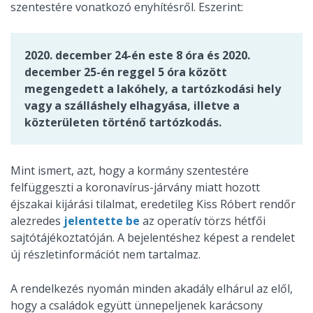
szentestére vonatkozó enyhítésről. Eszerint:
2020. december 24-én este 8 óra és 2020.
december 25-én reggel 5 óra között
megengedett a lakóhely, a tartózkodási hely
vagy a szálláshely elhagyása, illetve a
közterületen történő tartózkodás.
Mint ismert, azt, hogy a kormány szentestére
felfüggeszti a koronavírus-járvány miatt hozott
éjszakai kijárási tilalmat, eredetileg Kiss Róbert rendőr
alezredes
jelentette be
az operatív törzs hétfői
sajtótájékoztatóján. A bejelentéshez képest a rendelet
új részletinformációt nem tartalmaz.
A rendelkezés nyomán minden akadály elhárul az elől,
hogy a családok együtt ünnepeljenek karácsony