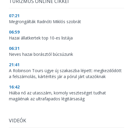
TURIZMUS ONLINE CIKKEI
07:21
Megrongálták Radnóti Miklós szobrát
06:59
Hazai állatkertek top 10-es listája
06:31
Neves hazai borásztól búcsúzunk
21:41
A Robinson Tours ügye új szakaszba lépett: megkezdődött
a felszámolás, kártérítés jár a pórul járt utazóknak
16:42
Hiába nő az utasszám, komoly veszteséget tudhat
magáénak az ultrafapados légitársaság
VIDEÓK