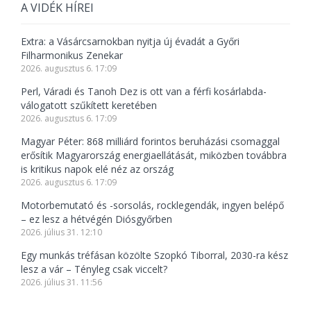
A VIDÉK HÍREI
Extra: a Vásárcsarnokban nyitja új évadát a Győri
Filharmonikus Zenekar
2026. augusztus 6. 17:09
Perl, Váradi és Tanoh Dez is ott van a férfi kosárlabda-
válogatott szűkített keretében
2026. augusztus 6. 17:09
Magyar Péter: 868 milliárd forintos beruházási csomaggal
erősítik Magyarország energiaellátását, miközben továbbra
is kritikus napok elé néz az ország
2026. augusztus 6. 17:09
Motorbemutató és -sorsolás, rocklegendák, ingyen belépő
– ez lesz a hétvégén Diósgyőrben
2026. július 31. 12:10
Egy munkás tréfásan közölte Szopkó Tiborral, 2030-ra kész
lesz a vár – Tényleg csak viccelt?
2026. július 31. 11:56