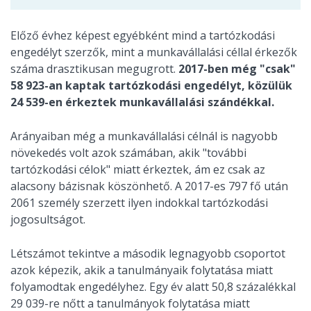
Előző évhez képest egyébként mind a tartózkodási
engedélyt szerzők, mint a munkavállalási céllal érkezők
száma drasztikusan megugrott.
2017-ben még "csak"
58 923-an kaptak tartózkodási engedélyt, közülük
24 539-en érkeztek munkavállalási szándékkal.
Arányaiban még a munkavállalási célnál is nagyobb
növekedés volt azok számában, akik "további
tartózkodási célok" miatt érkeztek, ám ez csak az
alacsony bázisnak köszönhető. A 2017-es 797 fő után
2061 személy szerzett ilyen indokkal tartózkodási
jogosultságot.
Létszámot tekintve a második legnagyobb csoportot
azok képezik, akik a tanulmányaik folytatása miatt
folyamodtak engedélyhez. Egy év alatt 50,8 százalékkal
29 039-re nőtt a tanulmányok folytatása miatt