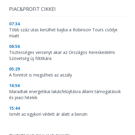
PIAC&PROFIT CIKKEI
07:34
Több száz utas kerülhet bajba a Robinson Tours csődje
miatt
06:56
Tisztességes versenyt akar az Országos Kereskedelmi
Szövetség új főtitkára
05:29
A forintot is megütheti az aszály
16:56
Maradtak energetikai lakásfelújításra állami támogatások
és piaci hitelek
15:44
Ismét az egykori védett ár alatt a benzin