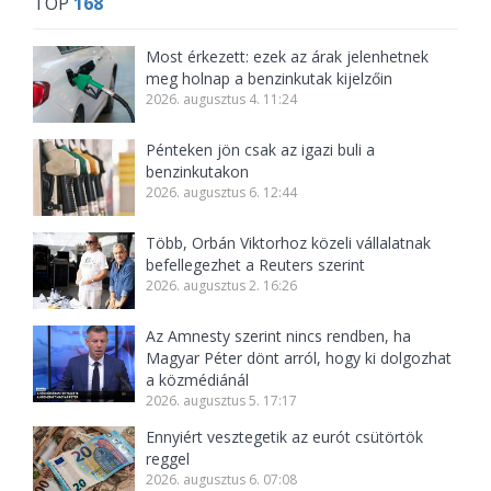
TOP
168
Most érkezett: ezek az árak jelenhetnek
meg holnap a benzinkutak kijelzőin
2026. augusztus 4. 11:24
Pénteken jön csak az igazi buli a
benzinkutakon
2026. augusztus 6. 12:44
Több, Orbán Viktorhoz közeli vállalatnak
befellegezhet a Reuters szerint
2026. augusztus 2. 16:26
Az Amnesty szerint nincs rendben, ha
Magyar Péter dönt arról, hogy ki dolgozhat
a közmédiánál
2026. augusztus 5. 17:17
Ennyiért vesztegetik az eurót csütörtök
reggel
2026. augusztus 6. 07:08