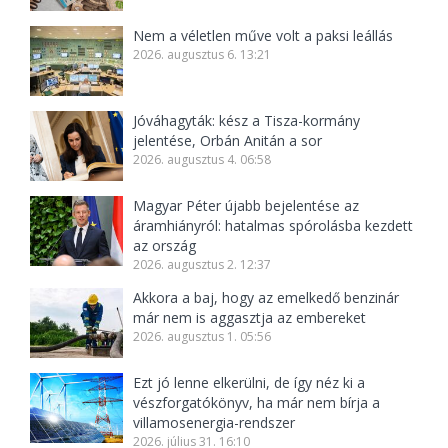
Nem a véletlen műve volt a paksi leállás
2026. augusztus 6. 13:21
Jóváhagyták: kész a Tisza-kormány
jelentése, Orbán Anitán a sor
2026. augusztus 4. 06:58
Magyar Péter újabb bejelentése az
áramhiányról: hatalmas spórolásba kezdett
az ország
2026. augusztus 2. 12:37
Akkora a baj, hogy az emelkedő benzinár
már nem is aggasztja az embereket
2026. augusztus 1. 05:56
Ezt jó lenne elkerülni, de így néz ki a
vészforgatókönyv, ha már nem bírja a
villamosenergia-rendszer
2026. július 31. 16:10