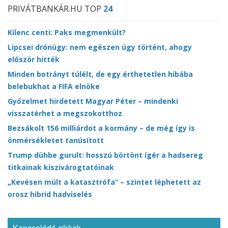
PRIVÁTBANKÁR.HU TOP
24
Kilenc centi: Paks megmenkült?
Lipcsei drónügy: nem egészen úgy történt, ahogy
először hitték
Minden botrányt túlélt, de egy érthetetlen hibába
belebukhat a FIFA elnöke
Győzelmet hirdetett Magyar Péter – mindenki
visszatérhet a megszokotthoz
Bezsákolt 156 milliárdot a kormány – de még így is
önmérsékletet tanúsított
Trump dühbe gurult: hosszú börtönt ígér a hadsereg
titkainak kiszivárogtatóinak
„Kevésen múlt a katasztrófa” – szintet léphetett az
orosz hibrid hadviselés
Kapcsolódó cikkek