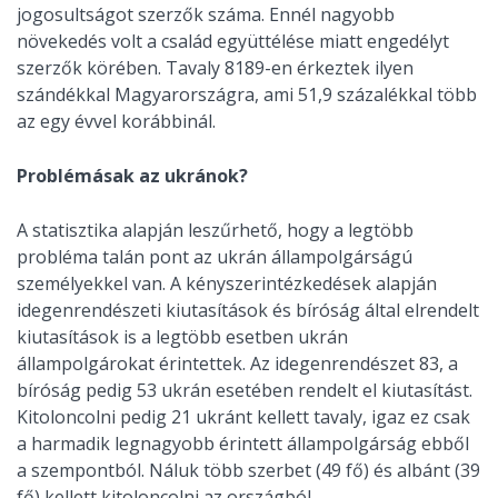
jogosultságot szerzők száma. Ennél nagyobb
növekedés volt a család együttélése miatt engedélyt
szerzők körében. Tavaly 8189-en érkeztek ilyen
szándékkal Magyarországra, ami 51,9 százalékkal több
az egy évvel korábbinál.
Problémásak az ukránok?
A statisztika alapján leszűrhető, hogy a legtöbb
probléma talán pont az ukrán állampolgárságú
személyekkel van. A kényszerintézkedések alapján
idegenrendészeti kiutasítások és bíróság által elrendelt
kiutasítások is a legtöbb esetben ukrán
állampolgárokat érintettek. Az idegenrendészet 83, a
bíróság pedig 53 ukrán esetében rendelt el kiutasítást.
Kitoloncolni pedig 21 ukránt kellett tavaly, igaz ez csak
a harmadik legnagyobb érintett állampolgárság ebből
a szempontból. Náluk több szerbet (49 fő) és albánt (39
fő) kellett kitoloncolni az országból.