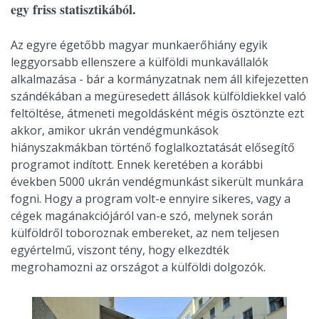
egy friss statisztikából.
Az egyre égetőbb magyar munkaerőhiány egyik
leggyorsabb ellenszere a külföldi munkavállalók
alkalmazása - bár a kormányzatnak nem áll kifejezetten
szándékában a megüresedett állások külföldiekkel való
feltöltése, átmeneti megoldásként mégis ösztönzte ezt
akkor, amikor ukrán vendégmunkások
hiányszakmákban történő foglalkoztatását elősegítő
programot indított. Ennek keretében a korábbi
években 5000 ukrán vendégmunkást sikerült munkára
fogni. Hogy a program volt-e ennyire sikeres, vagy a
cégek magánakciójáról van-e szó, melynek során
külföldről toboroznak embereket, az nem teljesen
egyértelmű, viszont tény, hogy elkezdték
megrohamozni az országot a külföldi dolgozók.