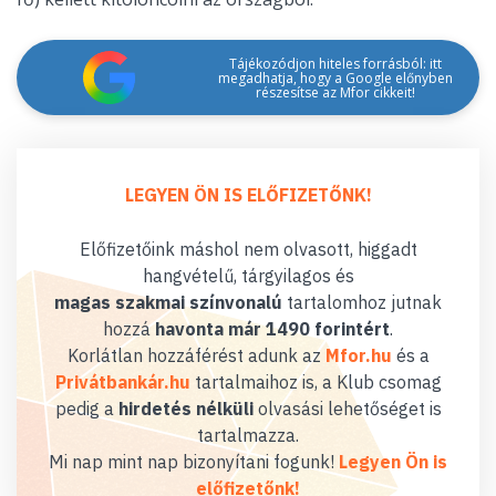
Tájékozódjon hiteles forrásból: itt
megadhatja, hogy a Google előnyben
részesítse az Mfor cikkeit!
LEGYEN ÖN IS ELŐFIZETŐNK!
Előfizetőink máshol nem olvasott, higgadt
hangvételű, tárgyilagos és
magas szakmai színvonalú
tartalomhoz jutnak
hozzá
havonta már 1490 forintért
.
Korlátlan hozzáférést adunk az
Mfor.hu
és a
Privátbankár.hu
tartalmaihoz is, a Klub csomag
pedig a
hirdetés nélküli
olvasási lehetőséget is
tartalmazza.
Mi nap mint nap bizonyítani fogunk!
Legyen Ön is
előfizetőnk!