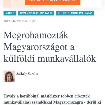
FOGLALJA LE HELYÉT MOST >>
MAKRÓ
BEVÁNDORLÁS, MIGRÁCIÓ
KÜLFÖLDI MUNKAVÁLLALÁS
2019. MÁRCIUS 6. 11:07
Megrohamozták
Magyarországot a
külföldi munkavállalók
Székely Sarolta
Tavaly a korábbinál másfélszer többen érkeztek
munkavállalási szándékkal Magyarországra - derül ki