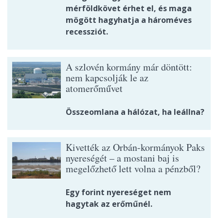
mérföldkövet érhet el, és maga
mögött hagyhatja a hároméves
recessziót.
A szlovén kormány már döntött:
nem kapcsolják le az
atomerőművet
Összeomlana a hálózat, ha leállna?
Kivették az Orbán-kormányok Paks
nyereségét – a mostani baj is
megelőzhető lett volna a pénzből?
Egy forint nyereséget nem
hagytak az erőműnél.