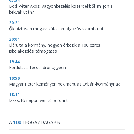
05:54
Bod Péter Ákos: Vagyonkezelés közérdekből: mi jön a
kekvák után?
20:21
Ők biztosan megússzák a ledolgozós szombatot
20:01
Elárulta a kormány, hogyan érkezik a 100 ezres
iskolakezdési támogatás
19:44
Fordulat a lipcsei drónügyben
18:58
Magyar Péter keményen nekiment az Orbán-kormánynak
18:41
Izzasztó napon van túl a forint
A
100
LEGGAZDAGABB