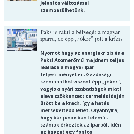
Jelentős változással
szembesülhetünk.
Paks is ráüti a bélyegét a magyar
iparra, de épp „jókor” jött a krízis
Nyomot hagy az energiakrízis és a
Paksi Atomerőmű majdnem teljes
leállása a magyar ipar
teljesítményében. Gazdasági
szempontból viszont épp „jókor”,
vagyis a nyári szabadságok miatt
eleve csökkentett termelés idején
ütött be a krach, így a hatás
mérsékeltebb lehet. Olyannyira,
hogy bár júniusban felemás
számok érkeztek az iparból, idén
az ágazat egy fontos