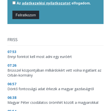
Az
elfogadom.
adatkezelési nyilatkozatot
Feliratkozom
FRISS
07:53
Ennyi forintot kell most adni egy euróért
07:26
Brüsszel központjában milliárdokért vett volna ingatlant az
Orbán-kormány
06:57
Döntő fontosságú adat érkezik a magyar gazdaságról
06:38
Magyar Péter csodálatos örömhírt közölt a magyarokkal