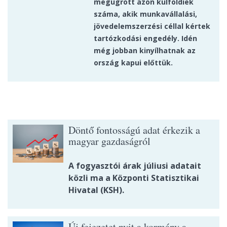
megugrott azon külföldiek
száma, akik munkavállalási,
jövedelemszerzési céllal kértek
tartózkodási engedély. Idén
még jobban kinyílhatnak az
ország kapui előttük.
Döntő fontosságú adat érkezik a
magyar gazdaságról
A fogyasztói árak júliusi adatait
közli ma a Központi Statisztikai
Hivatal (KSH).
Új fejezetet nyit a kormány a