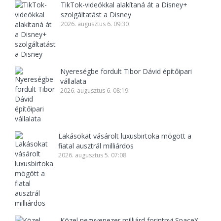
TikTok-videókkal alakítaná át a Disney+
szolgáltatást a Disney
2026. augusztus 6. 09:30
Nyereségbe fordult Tibor Dávid építőipari
vállalata
2026. augusztus 6. 08:19
Lakásokat vásárolt luxusbirtoka mögött a
fiatal ausztrál milliárdos
2026. augusztus 5. 07:08
Közel negyvenezer milliárd forintnyi SpaceX-