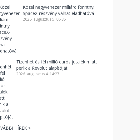
Közel negyvenezer milliárd forintnyi
SpaceX-részvény válhat eladhatóvá
2026. augusztus 5. 06:35
Tizenhét és fél millió eurós jutalék miatt
perlik a Revolut alapítóját
2026. augusztus 4. 14:27
VÁBBI HÍREK >