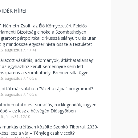
VIDÉK HÍREI
V. Németh Zsolt, az Élő Környezetért Felelős
rlamenti Bizottság elnöke a Szombathelyen
tartott pártpolitikai cirkusszá silányult ülés után
dig mindössze egyszer hívta össze a testületet
6. augusztus 7. 17:41
lárazott vásárlás, adományok, átláthatatlanság -
r az egyházhoz került semennyire sem lett
anszparens a szombathelyi Brenner-villa ügye
6. augusztus 7. 16:58
llottál már valaha a "Vizet a tájba" programról?
6. augusztus 7. 16:58
torbemutató és -sorsolás, rocklegendák, ingyen
lépő – ez lesz a hétvégén Diósgyőrben
6. július 31. 12:10
y munkás tréfásan közölte Szopkó Tiborral, 2030-
kész lesz a vár – Tényleg csak viccelt?