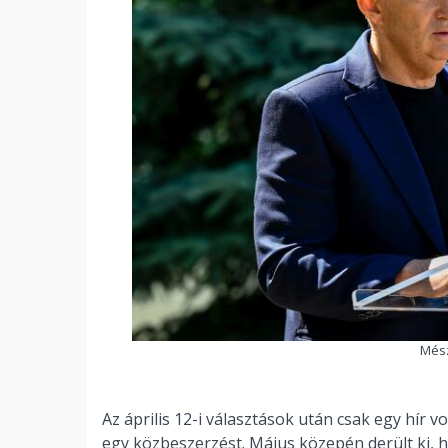
Mész
Az április 12-i választások után csak egy hír v
egy közbeszerzést. Május közepén derült ki, h