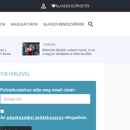
KLASSZIS ELŐFIZETÉS
TOK
KALKULÁTOROK
KLASSZIS RENDEZVÉNYEK
1 NAPJA
ené a
Rekordot döntött a német export, és ez
t Jászai
a magyar autóiparra is hatással lehet
OR HÍRLEVÉL
Feliratkozáshoz adja meg email címét:
Az
elfogadom.
adatkezelési nyilatkozatot