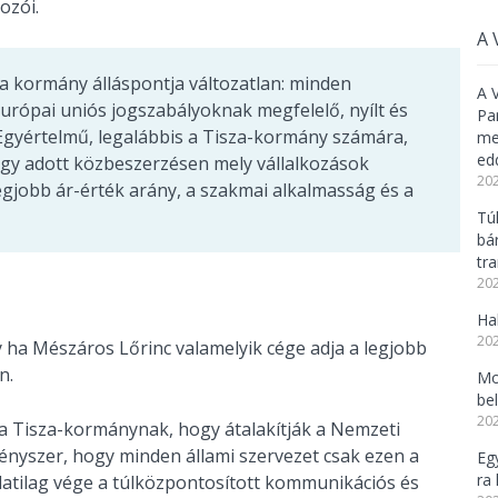
ozói.
A 
a kormány álláspontja változatlan: minden
A 
urópai uniós jogszabályoknak megfelelő, nyílt és
Pa
. Egyértelmű, legalábbis a Tisza-kormány számára,
meg
ed
gy adott közbeszerzésen mely vállalkozások
202
egjobb ár-érték arány, a szakmai alkalmasság és a
Tú
bá
tr
202
Ha
202
 ha Mészáros Lőrinc valamelyik cége adja a legjobb
n.
Mo
be
202
a Tisza-kormánynak, hogy átalakítják a Nemzeti
ényszer, hogy minden állami szervezet csak ezen a
Eg
ra 
rlatilag vége a túlközpontosított kommunikációs és