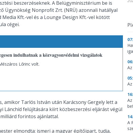
202
esztési beszerzéseknek. A Belügyminisztérium be is
ő Ügynökség Nonprofit Zrt. (NRÜ) azonnali hatállyal
 Media Kft.-vel és a Lounge Design Kft.-vel kötött
la cégei.
PI
07
Ha
ig
esen indulhatnak a közvagyonvédelmi vizsgálatok
06
Mészáros Lőrinc volt.
Az
05
Az
16
Az
, amikor Tarlós István után Karácsony Gergely lett a
be
Lánchíd felújítására kiírt közbeszerzési eljárást végül
illiárd forintos ajánlattal.
14
A 
sz
ster elmondta: ismeri a magyar építőipart, tudja,