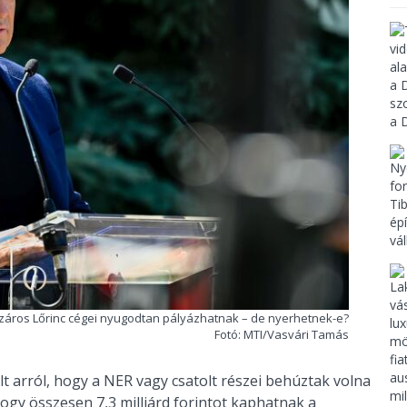
áros Lőrinc cégei nyugodtan pályázhatnak – de nyerhetnek-e?
Fotó: MTI/Vasvári Tamás
olt arról, hogy a NER vagy csatolt részei behúztak volna
ogy összesen 7,3 milliárd forintot kaphatnak a