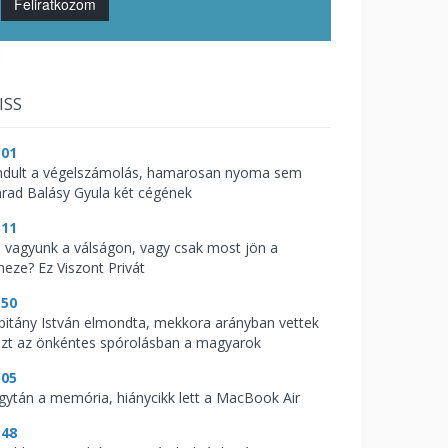
Feliratkozom
ISS
:01
indult a végelszámolás, hamarosan nyoma sem
rad Balásy Gyula két cégének
:11
l vagyunk a válságon, vagy csak most jön a
heze? Ez Viszont Privát
:50
pitány István elmondta, mekkora arányban vettek
szt az önkéntes spórolásban a magyarok
:05
gytán a memória, hiánycikk lett a MacBook Air
:48