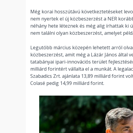
Még korai hosszútávú következtetéseket levonn
nem nyertek el új közbeszerzést a NER korább
néhány hete léteznek és még alig írhattak ki ú
nem találni olyan közbeszerzést, amelyet péld
Legutóbb március közepén lehetett arról olvas
közbeszerzést, amit még a Lázár János által ve
tatabányai ipari-innovációs terület fejlesztés
milliárd forintért vállalta el a munkát. A leg
Szabadics Zrt. ajánlata 13,89 milliárd forint vol
Colasé pedig 14,99 milliárd forint.