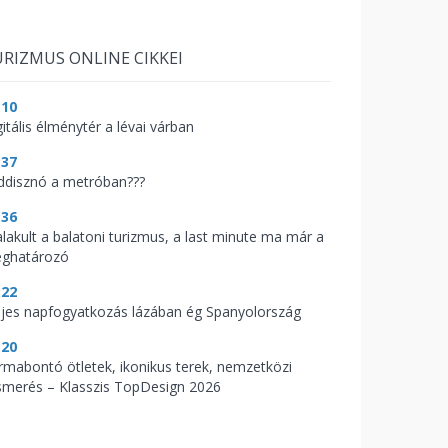
RIZMUS ONLINE CIKKEI
:10
itális élménytér a lévai várban
:37
ddisznó a metróban???
:36
alakult a balatoni turizmus, a last minute ma már a
ghatározó
:22
ljes napfogyatkozás lázában ég Spanyolország
:20
rmabontó ötletek, ikonikus terek, nemzetközi
ismerés – Klasszis TopDesign 2026