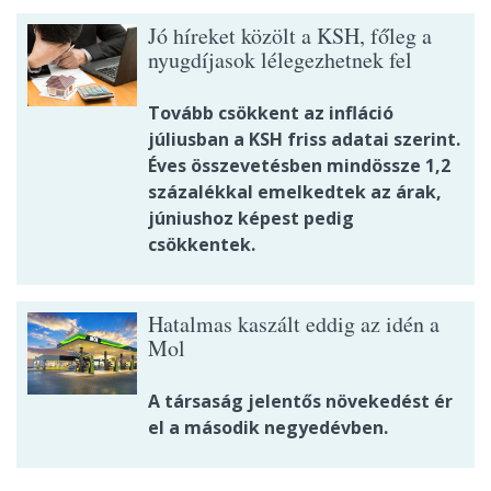
Jó híreket közölt a KSH, főleg a
nyugdíjasok lélegezhetnek fel
Tovább csökkent az infláció
júliusban a KSH friss adatai szerint.
Éves összevetésben mindössze 1,2
százalékkal emelkedtek az árak,
júniushoz képest pedig
csökkentek.
Hatalmas kaszált eddig az idén a
Mol
A társaság jelentős növekedést ér
el a második negyedévben.