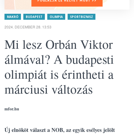
FOGLALJA LE HELYÉT MOST >>
MAKRÓ
BUDAPEST
OLIMPIA
SPORTBIZNISZ
2024. DECEMBER 28. 13:53
Mi lesz Orbán Viktor
álmával? A budapesti
olimpiát is érintheti a
márciusi változás
mfor.hu
Új elnököt választ a NOB, az egyik esélyes jelölt