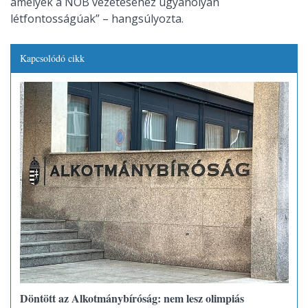
amelyek a NOB vezetéséhez ugyanolyan
létfontosságúak” – hangsúlyozta.
Kapcsolódó cikk
Döntött az Alkotmánybíróság: nem lesz olimpiás