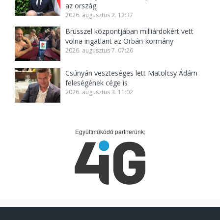
az ország
2026. augusztus 2. 12:37
Brüsszel központjában milliárdokért vett
volna ingatlant az Orbán-kormány
2026. augusztus 7. 07:26
Csúnyán veszteséges lett Matolcsy Ádám
feleségének cége is
2026. augusztus 3. 11:02
Együttműködő partnerünk: