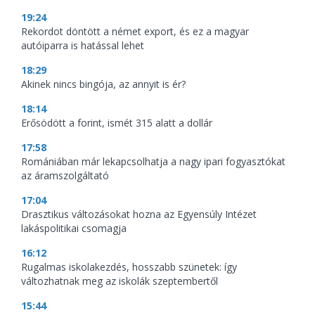
19:24
Rekordot döntött a német export, és ez a magyar
autóiparra is hatással lehet
18:29
Akinek nincs bingója, az annyit is ér?
18:14
Erősödött a forint, ismét 315 alatt a dollár
17:58
Romániában már lekapcsolhatja a nagy ipari fogyasztókat
az áramszolgáltató
17:04
Drasztikus változásokat hozna az Egyensúly Intézet
lakáspolitikai csomagja
16:12
Rugalmas iskolakezdés, hosszabb szünetek: így
változhatnak meg az iskolák szeptembertől
15:44