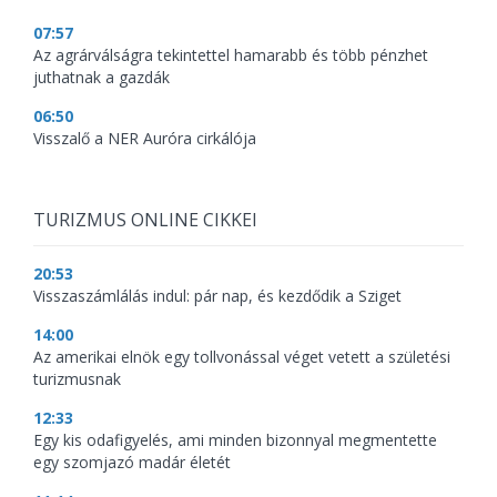
07:57
Az agrárválságra tekintettel hamarabb és több pénzhet
juthatnak a gazdák
06:50
Visszalő a NER Auróra cirkálója
TURIZMUS ONLINE CIKKEI
20:53
Visszaszámlálás indul: pár nap, és kezdődik a Sziget
14:00
Az amerikai elnök egy tollvonással véget vetett a születési
turizmusnak
12:33
Egy kis odafigyelés, ami minden bizonnyal megmentette
egy szomjazó madár életét