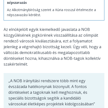
népszavazás
Az Alkotmánybíróság szerint a Kúria rosszul értelmezte a
népszavazási kérdést.
Az elnökjelölt egyik kiemelkedő javaslata a NOB
közgyűlésének jogkörének visszaállítása az olimpiát
rendező városok kiválasztására, ezt a folyamatot
jelenleg a végrehajtó bizottság kezeli. Úgy véli, hogy a
változás demokratikusabb és megalapozottabb
döntéseket hozna, kihasználva a NOB-tagok kollektív
szakértelmét.
„A NOB irányítási rendszere több mint egy
évszázada hatékonynak bizonyult. A fontos
döntéseket a tagoknak kell meghozniuk, és
speciális bizottságok segítik a kandidáló
városokat életképes projektek kidolgozásában”