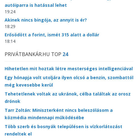
autóiparra is hatással lehet
19:24
Akinek nincs bingója, az annyit is ér?
18:29
Erősödött a forint, ismét 315 alatt a dollár
18:14
PRIVÁTBANKÁR.HU TOP
24
Hihetetlen mit hoztak létre mesterséges intelligenciával
Egy hónapja volt utoljára ilyen olcsó a benzin, szombattól
még kevesebbe kerül
Tehetetlenek voltak az ukránok, célba találtak az orosz
drónok
Tarr Zoltán: Miniszterként nincs beleszólásom a
közmédia mindennapi működésébe
Több szerb és bosnyák településen is vízkorlátozást
rendeltek el