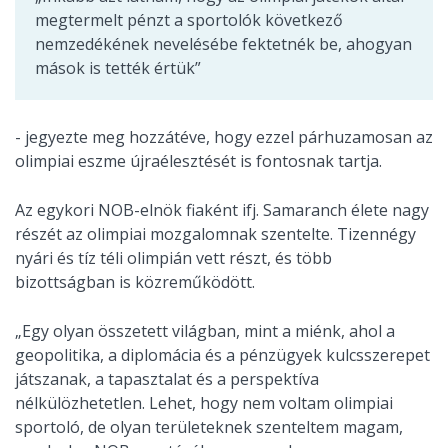
megtermelt pénzt a sportolók következő
nemzedékének nevelésébe fektetnék be, ahogyan
mások is tették értük”
- jegyezte meg hozzátéve, hogy ezzel párhuzamosan az
olimpiai eszme újraélesztését is fontosnak tartja.
Az egykori NOB-elnök fiaként ifj. Samaranch élete nagy
részét az olimpiai mozgalomnak szentelte. Tizennégy
nyári és tíz téli olimpián vett részt, és több
bizottságban is közreműködött.
„Egy olyan összetett világban, mint a miénk, ahol a
geopolitika, a diplomácia és a pénzügyek kulcsszerepet
játszanak, a tapasztalat és a perspektíva
nélkülözhetetlen. Lehet, hogy nem voltam olimpiai
sportoló, de olyan területeknek szenteltem magam,