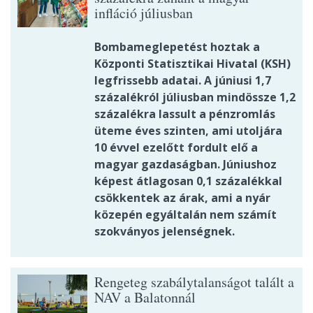
infláció júliusban
Bombameglepetést hoztak a
Központi Statisztikai Hivatal (KSH)
legfrissebb adatai. A júniusi 1,7
százalékról júliusban mindössze 1,2
százalékra lassult a pénzromlás
üteme éves szinten, ami utoljára
10 évvel ezelőtt fordult elő a
magyar gazdaságban. Júniushoz
képest átlagosan 0,1 százalékkal
csökkentek az árak, ami a nyár
közepén egyáltalán nem számít
szokványos jelenségnek.
Rengeteg szabálytalanságot talált a
NAV a Balatonnál