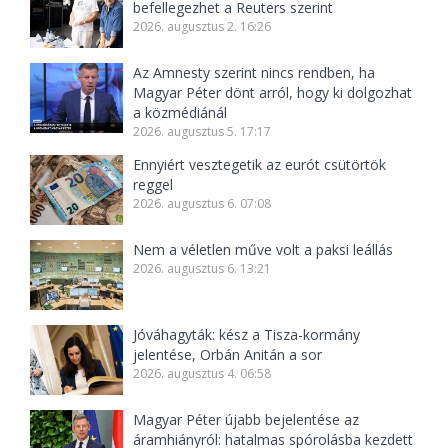
befellegezhet a Reuters szerint
2026. augusztus 2. 16:26
Az Amnesty szerint nincs rendben, ha
Magyar Péter dönt arról, hogy ki dolgozhat
a közmédiánál
2026. augusztus 5. 17:17
Ennyiért vesztegetik az eurót csütörtök
reggel
2026. augusztus 6. 07:08
Nem a véletlen műve volt a paksi leállás
2026. augusztus 6. 13:21
Jóváhagyták: kész a Tisza-kormány
jelentése, Orbán Anitán a sor
2026. augusztus 4. 06:58
Magyar Péter újabb bejelentése az
áramhiányról: hatalmas spórolásba kezdett