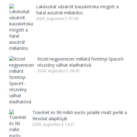
Lakásokat vásárolt luxusbirtoka mögött a
fiatal ausztrál milliárdos
2026. augusztus 5. 07:08
Közel negyvenezer milliárd forintnyi SpaceX-
részvény válhat eladhatóvá
2026. augusztus 5. 06:35
Tizenhét és fél millió eurós jutalék miatt perlik a
Revolut alapítóját
2026. augusztus 4. 14:27