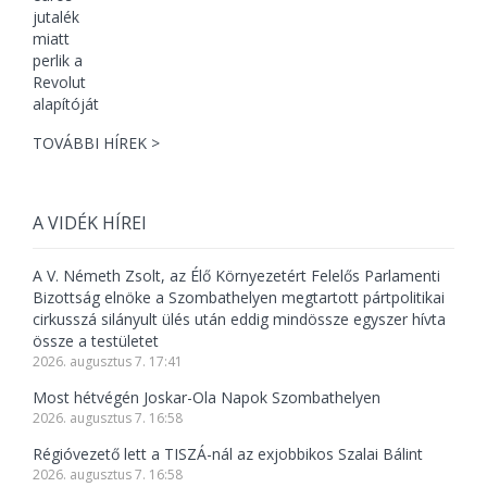
TOVÁBBI HÍREK >
A VIDÉK HÍREI
A V. Németh Zsolt, az Élő Környezetért Felelős Parlamenti
Bizottság elnöke a Szombathelyen megtartott pártpolitikai
cirkusszá silányult ülés után eddig mindössze egyszer hívta
össze a testületet
2026. augusztus 7. 17:41
Most hétvégén Joskar-Ola Napok Szombathelyen
2026. augusztus 7. 16:58
Régióvezető lett a TISZÁ-nál az exjobbikos Szalai Bálint
2026. augusztus 7. 16:58