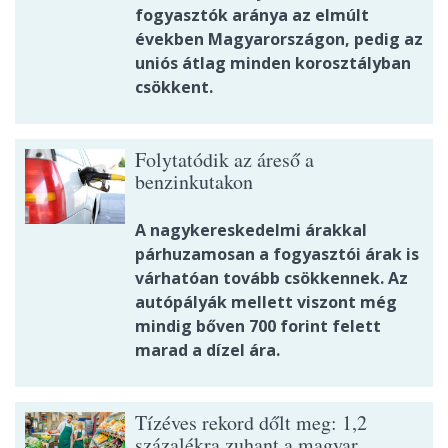
fogyasztók aránya az elmúlt
években Magyarországon, pedig az
uniós átlag minden korosztályban
csökkent.
Folytatódik az áreső a
benzinkutakon
A nagykereskedelmi árakkal
párhuzamosan a fogyasztói árak is
várhatóan tovább csökkennek. Az
autópályák mellett viszont még
mindig bőven 700 forint felett
marad a dízel ára.
Tízéves rekord dőlt meg: 1,2
százalékra zuhant a magyar