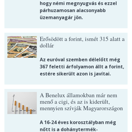
hogy némi megnyugvás és ezzel
párhuzamosan alacsonyabb
üzemanyagár jön.
Erősödött a forint, ismét 315 alatt a
dollár
Az euróval szemben délelőtt még
367 feletti árfolyamon állt a forint,
estére sikerült azon is javítai.
A Benelux államokban már nem
menő a cigi, és az is kiderült,
mennyien szívják Magyarországon
A 16-24 éves korosztályban még
nőtt is a dohánytermék-