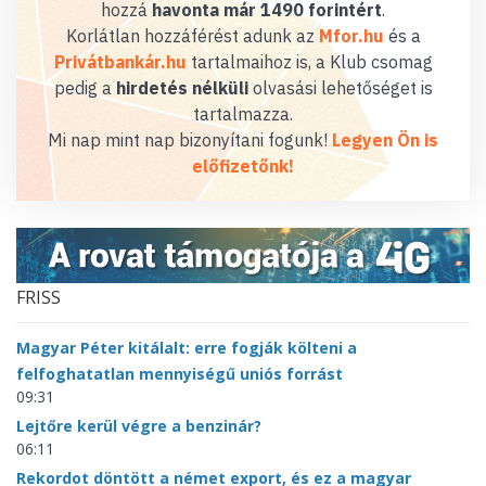
hozzá
havonta már 1490 forintért
.
Korlátlan hozzáférést adunk az
Mfor.hu
és a
Privátbankár.hu
tartalmaihoz is, a Klub csomag
pedig a
hirdetés nélküli
olvasási lehetőséget is
tartalmazza.
Mi nap mint nap bizonyítani fogunk!
Legyen Ön is
előfizetőnk!
FRISS
Magyar Péter kitálalt: erre fogják költeni a
felfoghatatlan mennyiségű uniós forrást
09:31
Lejtőre kerül végre a benzinár?
06:11
Rekordot döntött a német export, és ez a magyar