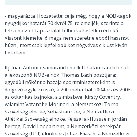
- magyarázta. Hozzátette: célja még, hogy a NOB-tagok
nyugdíjkorhatárát 70 évről 75-re emeljék, szerinte a
felhalmozott tapasztalat felbecsülhetetlen értékű.
Viszont kiemelte: ő maga nem szeretne ebből hasznot
húzni, mert csak legfeljebb két négyéves ciklust kíván
betölteni.
Ifj. Juan Antonio Samaranch mellett hatan kandidálnak
a leköszönő NOB-elnök Thomas Bach posztjára:
egyedüli nőként a hazája sportminisztereként is
dolgozó egykori úszó, a 200 méter hát 2004-es és 2008-
as ötkarikás bajnoka, a zimbabwei Kirsty Coventry,
valamint Vatanabe Morinari, a Nemzetközi Torna
Szövetség elnöke, Sebastian Coe, a Nemzetközi
Atlétikai Szövetség elnöke, Fejszal al-Husszein jordán
herceg, David Lappartient, a Nemzetközi Kerékpár
Szövetség (UCI) elnöke és Johan Eliasch, a Nemzetközi