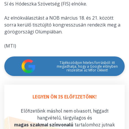
Sí és Hódeszka Szövetség (FIS) elnöke.
Az elnökválasztást a NOB március 18. és 21. között
sorra kerülő tisztújító kongresszusán rendezik meg a
görögországi Olümpiában.
(MTI)
Tájékozódjon hiteles forrásból: itt
megadhatja, hogy a Google előnyben
részesítse az Mfor cikkeit!
LEGYEN ÖN IS ELŐFIZETŐNK!
Előfizetőink máshol nem olvasott, higgadt
hangvételű, tárgyilagos és
magas szakmai színvonalú
tartalomhoz jutnak