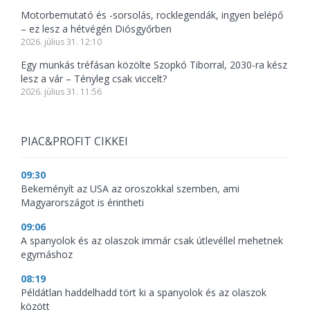
Motorbemutató és -sorsolás, rocklegendák, ingyen belépő
– ez lesz a hétvégén Diósgyőrben
2026. július 31. 12:10
Egy munkás tréfásan közölte Szopkó Tiborral, 2030-ra kész
lesz a vár – Tényleg csak viccelt?
2026. július 31. 11:56
PIAC&PROFIT CIKKEI
09:30
Bekeményít az USA az oroszokkal szemben, ami
Magyarországot is érintheti
09:06
A spanyolok és az olaszok immár csak útlevéllel mehetnek
egymáshoz
08:19
Példátlan haddelhadd tört ki a spanyolok és az olaszok
között