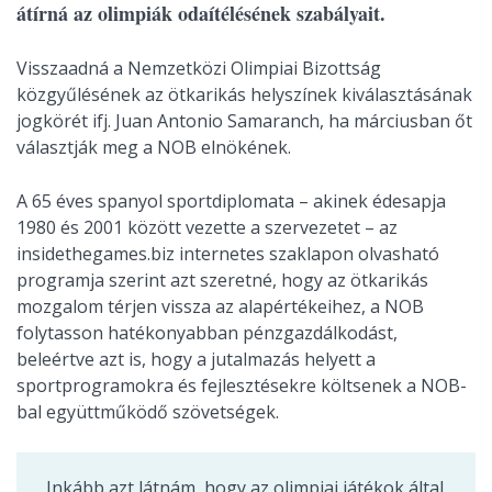
átírná az olimpiák odaítélésének szabályait.
Visszaadná a Nemzetközi Olimpiai Bizottság
közgyűlésének az ötkarikás helyszínek kiválasztásának
jogkörét ifj. Juan Antonio Samaranch, ha márciusban őt
választják meg a NOB elnökének.
A 65 éves spanyol sportdiplomata – akinek édesapja
1980 és 2001 között vezette a szervezetet – az
insidethegames.biz internetes szaklapon olvasható
programja szerint azt szeretné, hogy az ötkarikás
mozgalom térjen vissza az alapértékeihez, a NOB
folytasson hatékonyabban pénzgazdálkodást,
beleértve azt is, hogy a jutalmazás helyett a
sportprogramokra és fejlesztésekre költsenek a NOB-
bal együttműködő szövetségek.
„Inkább azt látnám, hogy az olimpiai játékok által