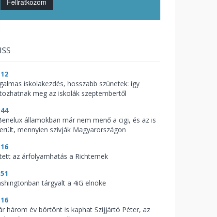
Feliratkozom
ISS
:12
galmas iskolakezdés, hosszabb szünetek: így
ltozhatnak meg az iskolák szeptembertől
:44
Benelux államokban már nem menő a cigi, és az is
derült, mennyien szívják Magyarországon
:16
tett az árfolyamhatás a Richternek
:51
shingtonban tárgyalt a 4iG elnöke
:16
ár három év börtönt is kaphat Szijjártó Péter, az