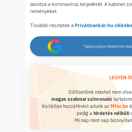
lassítsa a koronavírus terjedését. A kabinet s
reményeket.
További részletek a
Privátbankár.hu cikkéb
Tájékozódjon hiteles forrásbó
LEGYEN Ö
Előfizetőink máshol nem olvas
magas szakmai színvonalú
tartalom
Korlátlan hozzáférést adunk az
Mfor.hu
é
pedig a
hirdetés nélküli
o
Mi nap mint nap bizonyítan