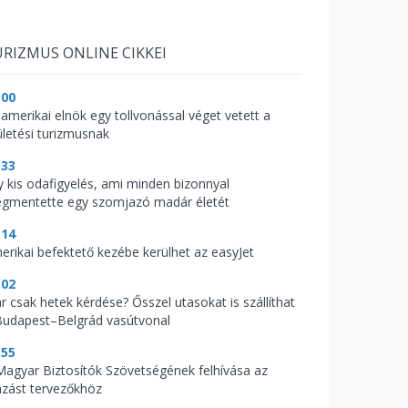
RIZMUS ONLINE CIKKEI
:00
 amerikai elnök egy tollvonással véget vetett a
ületési turizmusnak
:33
y kis odafigyelés, ami minden bizonnyal
gmentette egy szomjazó madár életét
:14
erikai befektető kezébe kerülhet az easyJet
:02
r csak hetek kérdése? Ősszel utasokat is szállíthat
Budapest–Belgrád vasútvonal
:55
Magyar Biztosítók Szövetségének felhívása az
azást tervezőkhöz