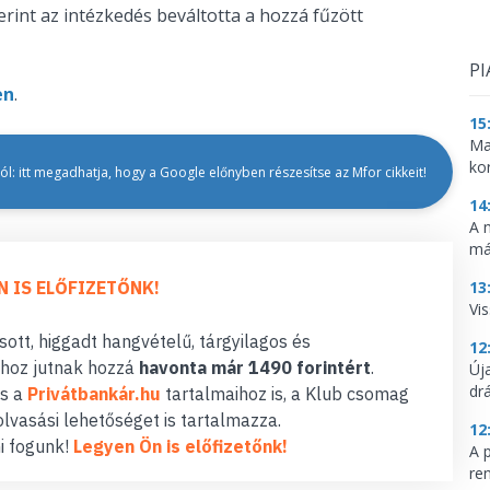
zerint az intézkedés beváltotta a hozzá fűzött
PI
en
.
15
Ma
ko
l: itt megadhatja, hogy a Google előnyben részesítse az Mfor cikkeit!
14
A 
má
13
N IS ELŐFIZETŐNK!
Vis
ott, higgadt hangvételű, tárgyilagos és
12
hoz jutnak hozzá
havonta már 1490 forintért
.
Új
dr
s a
Privátbankár.hu
tartalmaihoz is, a Klub csomag
lvasási lehetőséget is tartalmazza.
12
i fogunk!
Legyen Ön is előfizetőnk!
A 
re