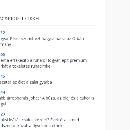
AC&PROFIT CIKKEI
:32
gyar Péter szerint ezt hagyta hátra az Orbán-
rmány
:05
néma értékesítő a ruhán: Hogyan épít prémium
rkát a tökéletes ruhacímke?
:45
szatér az élet a zalai gyárba
:44
abb árrobbanás jöhet? A búza, az olaj és a cukor is
águl
:23
paksi leállás csak a kezdet? Évek óta ismert
ndszerkockázatra figyelmeztetnek