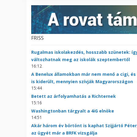
FRISS
Rugalmas iskolakezdés, hosszabb szünetek: íg
változhatnak meg az iskolák szeptembertől
16:12
A Benelux államokban már nem menő a cigi, és
is kiderült, mennyien szívják Magyarországon
15:44
Betett az árfolyamhatás a Richternek
15:16
Washingtonban tárgyalt a 4iG elnöke
14:51
Akár három év börtönt is kaphat Szijjártó Péter
az ügyét már a BRFK vizsgálja