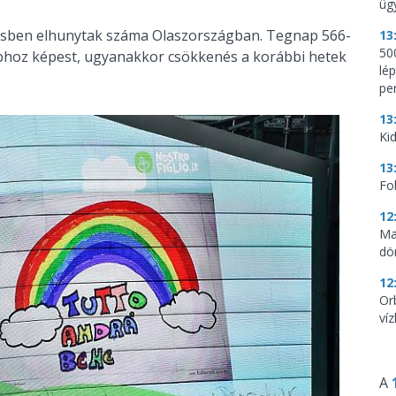
üg
gésben elhunytak száma Olaszországban. Tegnap 566-
13
500
aphoz képest, ugyanakkor csökkenés a korábbi hetek
lé
per
13
Kid
13
Fo
12
Ma
dö
12
Or
ví
A