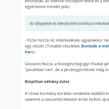
elhunytak, az intenzív osztályon lévők és a kó
egyértelmű trendet jelez.
Az elfogadott és kiterjesztett korlátozó intézke
- fűzte hozzá. Az intézkedések ugyanakkor ne
egy részét. (További részletek:
Bombák a mély
harc
.)
Giovanni Rezza, a Közegészségügyi Hivatal jár
"javulóban van", de a járványgörbének még inká
Kinyithat néhány üzlet
A római kormány korábbi rendelete keddtől en
valamint a csecsemőcikkeket áruló boltok újra