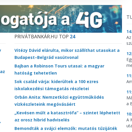
TU
14
PRIVÁTBANKÁR.HU TOP
24
Az
sz
y
Vitézy Dávid elárulta, mikor szállíthat utasokat a
12
Budapest–Belgrád vasútvonal
Eg
me
Bajban a Robinson Tours utasai: a magyar
 az
hatóság tehetetlen
11
Sok család várja: kiderültek a 100 ezres
Am
iskolakezdési támogatás részletei
11
Orbán Anita: Nemzetközi együttműködés
Má
a 
vízkészleteink megóvásáért
„Kevésen múlt a katasztrófa” – szintet léphetett
10
az orosz hibrid hadviselés
A 
,
ut
Bemondták a svájci elemzők: mutatós tűzijáték