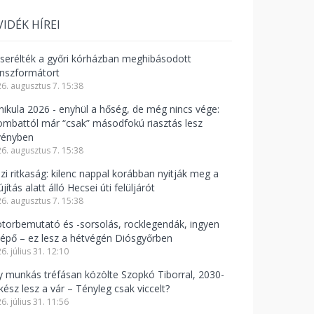
VIDÉK HÍREI
cserélték a győri kórházban meghibásodott
anszformátort
6. augusztus 7. 15:38
nikula 2026 - enyhül a hőség, de még nincs vége:
ombattól már “csak” másodfokú riasztás lesz
vényben
6. augusztus 7. 15:38
azi ritkaság: kilenc nappal korábban nyitják meg a
újítás alatt álló Hecsei úti felüljárót
6. augusztus 7. 15:38
torbemutató és -sorsolás, rocklegendák, ingyen
lépő – ez lesz a hétvégén Diósgyőrben
6. július 31. 12:10
y munkás tréfásan közölte Szopkó Tiborral, 2030-
kész lesz a vár – Tényleg csak viccelt?
6. július 31. 11:56