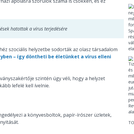
rházi ápolásra szorulók száma is csökken, és ez
dések hatottak a vírus terjedésére
héz szociális helyzetbe sodorták az olasz társadalom
ben – így döntheti be életünket a vírus elleni
ványszakértője szintén úgy véli, hogy a helyzet
bb lefelé kell ívelnie.
gedélyezi a könyvesboltok, papír-írószer üzletek,
nyitását.
TO