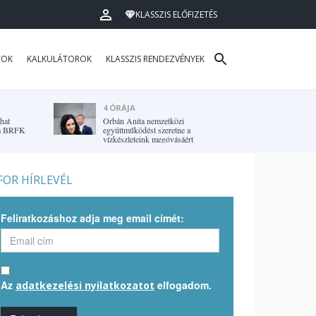
KLASSZIS ELŐFIZETÉS
TOK
KALKULÁTOROK
KLASSZIS RENDEZVÉNYEK
4 ÓRÁJA
hat
Orbán Anita nemzetközi
r a BRFK
együttműködést szeretne a
vízkészleteink megóvásáért
OR HÍRLEVÉL
Feliratkozáshoz adja meg email címét:
Az
elfogadom.
adatkezelési nyilatkozatot