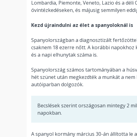
Lombardia, Piemonte, Veneto, Lazio és a dél
óvintézkedéseken, és májusig semmilyen eddig
Kezd újraindulni az élet a spanyoloknál is
Spanyolországban a diagnosztizált fertőzötte
csaknem 18 ezerre nőtt. A korábbi napokhoz k
és a napi elhunytak száma is.
Spanyolország számos tartományában a húsvé
hét szünet után megkezdték a munkát a nem l
autóiparban dolgozók.
Becslések szerint országosan mintegy 2 mi
napokban.
A spanyol kormány március 30-án állította le