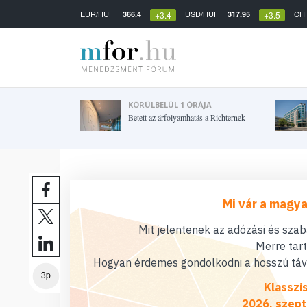
EUR/HUF
USD/HUF
CH
366.4
317.95
+3.4
+3.5
KÖRÜLBELÜL 1 ÓRÁJA
Betett az árfolyamhatás a Richternek
Mi vár a magya
Mit jelentenek az adózási és sza
Merre tar
Hogyan érdemes gondolkodni a hosszú távú
3p
Klasszi
2026. szept