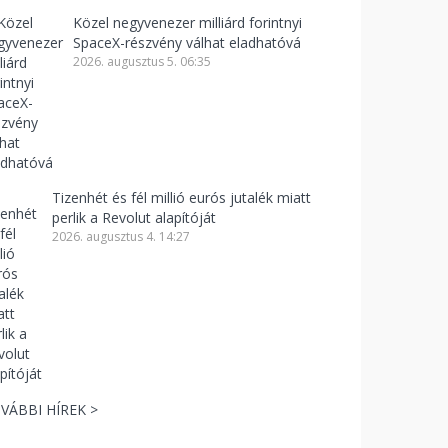
Közel negyvenezer milliárd forintnyi
SpaceX-részvény válhat eladhatóvá
2026. augusztus 5. 06:35
Tizenhét és fél millió eurós jutalék miatt
perlik a Revolut alapítóját
2026. augusztus 4. 14:27
VÁBBI HÍREK >