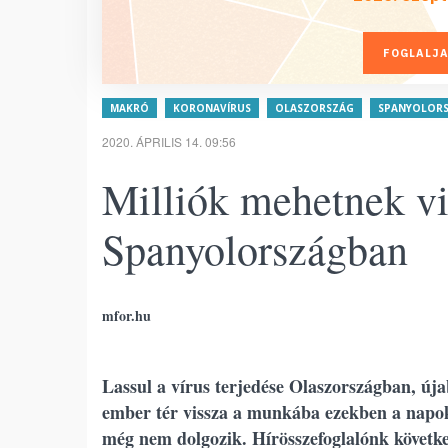
FOGLALJA
MAKRÓ
KORONAVÍRUS
OLASZORSZÁG
SPANYOLOR
2020. ÁPRILIS 14. 09:56
Milliók mehetnek vi
Spanyolországban
mfor.hu
Lassul a vírus terjedése Olaszországban, úja
ember tér vissza a munkába ezekben a napo
még nem dolgozik. Hírösszefoglalónk követke