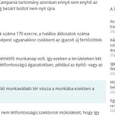
i Campania tartomány azonban ennyit sem enyhít az
 bezárt boltot nem nyit újra.
A 
Ki
tr
202
k száma 170 ezerre, a halálos áldozatok száma
épest ugyanakkor csökkent az igazolt új fertőzöttek
Ká
sz
ér
202
thétfő munkanap volt, így ezeken a területeken két
Ig
étfontosságú ágazatokban, például az építő- vagy az
fel
202
Mo
be
llió munkavállaló tér vissza a munkába ezekben a
202
Eg
ra 
202
 a nem létfontosságú szektorok működését, hogy így