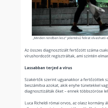
„Minden rendben lesz” jelentésű felirat olvasható
Az összes diagnosztizált fertőzött száma csa
vírushordozót regisztráltak, ami szintén elmar
Lassabban terjed a vírus
Szakértők szerint ugyanakkor a fertőzöttek sz
beszámítva azokat, akik enyhe tünetekkel vag
diagnosztizálták őket – ennek többszöröse leh
Luca Richeldi római orvos, az olasz kormány ál