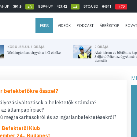
F/HUF
GBP/HUF
BTC/USD
391.9
427.42
64841
+3
+4
-172
FRISS
VIDEÓK
PODCAST
ÁRRÉSSTOP
ROVA
KÖRÜLBELÜL 1 ÓRÁJA
2 ÓRÁJA
Washingtonban tárgyalt a 4iG elnöke
Akár három év börtönt is kap
Szijjártó Péter, az ügyét má
vizsgálja
MF
r befektetőkre ősszel?
bályozási változások a befektetők számára?
t az állampapírpiac?
 megtakarításokról és az ingatlanbefektetésekről?
s Befektetői Klub
ember 24., Budapest