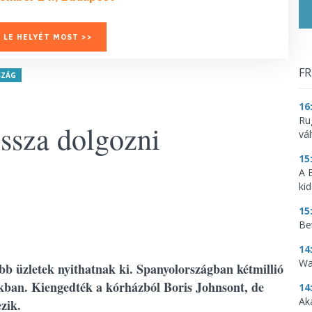
 LE HELYÉT MOST >>
FR
SZÁG
16
Ru
ssza dolgozni
vá
15
A 
ki
15
Be
14
Wa
bb üzletek nyithatnak ki. Spanyolországban kétmillió
kban. Kiengedték a kórházból Boris Johnsont, de
14
Ak
zik.