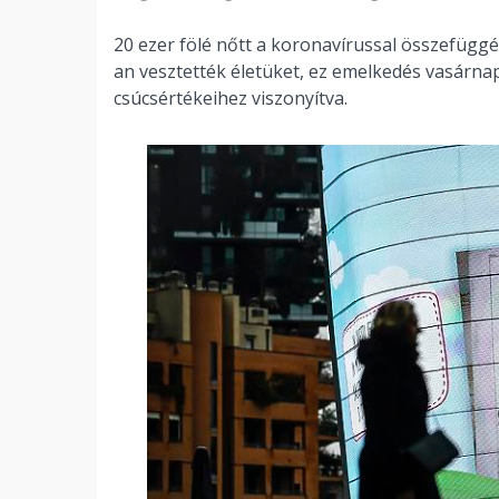
20 ezer fölé nőtt a koronavírussal összefüg
an vesztették életüket, ez emelkedés vasárn
csúcsértékeihez viszonyítva.