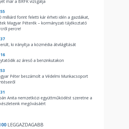
yét már a BRFK vizsgálja
:55
 milliárd forint feletti kár érheti idén a gazdákat,
ptek Magyar Péterék – kormányzati tájékoztató
cről percre!
:37
erült, ki irányítja a közmédia átvilágítását
:16
lytatódik az áreső a benzinkutakon
:53
gyar Péter beszámolt a Védelmi Munkacsoport
ntéseiről
:31
bán Anita nemzetközi együttműködést szeretne a
zkészleteink megóvásáért
100
LEGGAZDAGABB