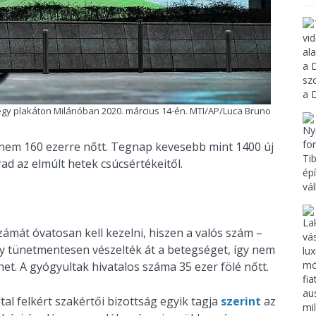
 egy plakáton Milánóban 2020. március 14-én. MTI/AP/Luca Bruno
knem 160 ezerre nőtt. Tegnap kevesebb mint 1400 új
ad az elmúlt hetek csúcsértékeitől.
ámát óvatosan kell kezelni, hiszen a valós szám –
y tünetmentesen vészelték át a betegséget, így nem
et. A gyógyultak hivatalos száma 35 ezer fölé nőtt.
tal felkért szakértői bizottság egyik tagja
szerint
az