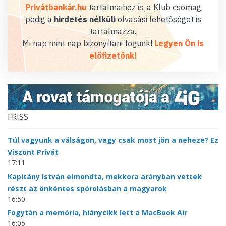
Privátbankár.hu
tartalmaihoz is, a Klub csomag
pedig a
hirdetés nélküli
olvasási lehetőséget is
tartalmazza.
Mi nap mint nap bizonyítani fogunk!
Legyen Ön is
előfizetőnk!
FRISS
Túl vagyunk a válságon, vagy csak most jön a neheze? Ez
Viszont Privát
17:11
Kapitány István elmondta, mekkora arányban vettek
részt az önkéntes spórolásban a magyarok
16:50
Fogytán a memória, hiánycikk lett a MacBook Air
16:05