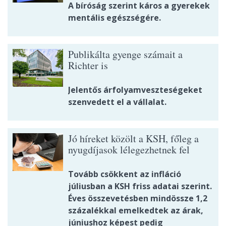
A bíróság szerint káros a gyerekek
mentális egészségére.
Publikálta gyenge számait a
Richter is
Jelentős árfolyamveszteségeket
szenvedett el a vállalat.
Jó híreket közölt a KSH, főleg a
nyugdíjasok lélegezhetnek fel
Tovább csökkent az infláció
júliusban a KSH friss adatai szerint.
Éves összevetésben mindössze 1,2
százalékkal emelkedtek az árak,
júniushoz képest pedig