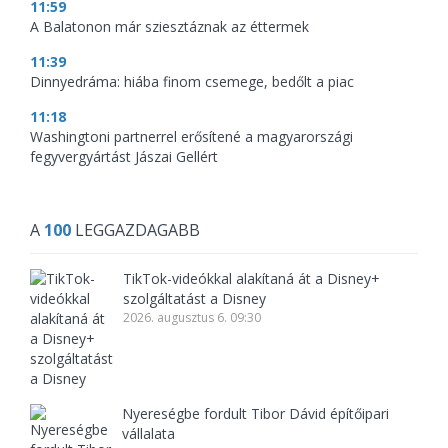
11:59
A Balatonon már sziesztáznak az éttermek
11:39
Dinnyedráma: hiába finom csemege, bedőlt a piac
11:18
Washingtoni partnerrel erősítené a magyarországi
fegyvergyártást Jászai Gellért
A
100
LEGGAZDAGABB
TikTok-videókkal alakítaná át a Disney+
szolgáltatást a Disney
2026. augusztus 6. 09:30
Nyereségbe fordult Tibor Dávid építőipari
vállalata