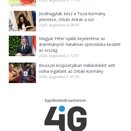
2026. augusztus 8. 11:39
Jóváhagyták: kész a Tisza-kormány
jelentése, Orbán Anitán a sor
2026. augusztus 4. 06:58
Magyar Péter újabb bejelentése az
áramhiányról: hatalmas spórolásba kezdett
az ország
2026. augusztus 2. 12:37
Brüsszel központjában milliárdokért vett
volna ingatlant az Orbán-kormány
2026. augusztus 7. 07:26
Együttműködő partnerünk: