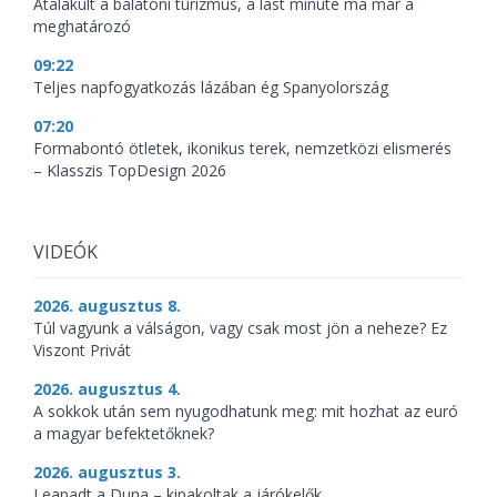
Átalakult a balatoni turizmus, a last minute ma már a
meghatározó
09:22
Teljes napfogyatkozás lázában ég Spanyolország
07:20
Formabontó ötletek, ikonikus terek, nemzetközi elismerés
– Klasszis TopDesign 2026
VIDEÓK
2026. augusztus 8.
Túl vagyunk a válságon, vagy csak most jön a neheze? Ez
Viszont Privát
2026. augusztus 4.
A sokkok után sem nyugodhatunk meg: mit hozhat az euró
a magyar befektetőknek?
2026. augusztus 3.
Leapadt a Duna – kipakoltak a járókelők