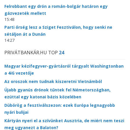
Felrobbant egy drón a román-bolgár határon egy
gázvezeték mellett
15:48
Parti őrség lesz a Sziget Fesztiválon, hogy senki ne
sétáljon át a Dunán
14:27
PRIVÁTBANKÁR.HU TOP
24
Magyar kézifegyver-gyártásról tárgyalt Washingtonban
a 4iG vezetője
Az oroszok nem tudnak kiszeretni Vietnámból
Újabb gyanús drónok tűntek fel Németországban,
ezúttal egy katonai bázis közelében
Dübörög a fesztiválszezon: ezek Európa legnagyobb
nyári bulijai
Kártyán nyeri el a szívünket Ausztria, de miért nem teszi
meg ugyanezt a Balaton?