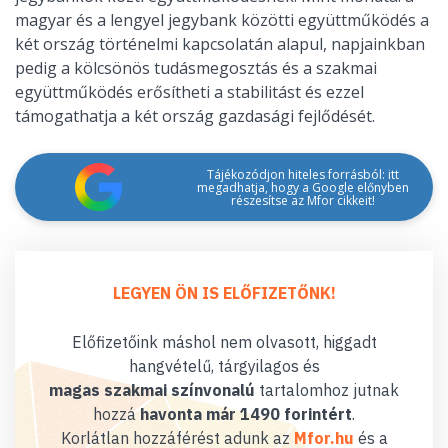
magyar és a lengyel jegybank közötti együttműködés a
két ország történelmi kapcsolatán alapul, napjainkban
pedig a kölcsönös tudásmegosztás és a szakmai
együttműködés erősítheti a stabilitást és ezzel
támogathatja a két ország gazdasági fejlődését.
Tájékozódjon hiteles forrásból: itt
megadhatja, hogy a Google előnyben
részesítse az Mfor cikkeit!
LEGYEN ÖN IS ELŐFIZETŐNK!
Előfizetőink máshol nem olvasott, higgadt
hangvételű, tárgyilagos és
magas szakmai színvonalú
tartalomhoz jutnak
hozzá
havonta már 1490 forintért
.
Korlátlan hozzáférést adunk az
Mfor.hu
és a