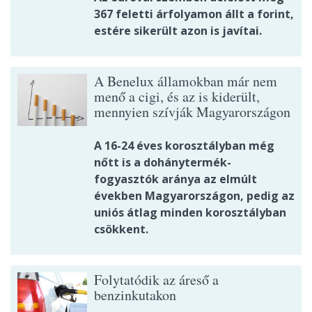
367 feletti árfolyamon állt a forint,
estére sikerült azon is javítai.
A Benelux államokban már nem
menő a cigi, és az is kiderült,
mennyien szívják Magyarországon
A 16-24 éves korosztályban még
nőtt is a dohánytermék-
fogyasztók aránya az elmúlt
években Magyarországon, pedig az
uniós átlag minden korosztályban
csökkent.
Folytatódik az áreső a
benzinkutakon