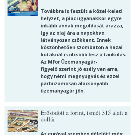
Továbbra is feszült a közel-keleti
helyzet, a piac ugyanakkor egyre
inkább annak megoldását árazza,
így az olaj ára a napokban
látványosan csökkent. Ennek
köszönhetően szombaton a hazai
kutaknál is olcsóbb lesz a tankolás.
Az Mfor Üzemanyagár-
figyelő szerint jó esély van arra,
hogy némi megnyugvás és ezzel
párhuzamosan alacsonyabb
üzemanyagár jön.
Erősödött a forint, ismét 315 alatt a
dollár
Az euróval szemben délelőtt még