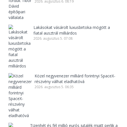
2026. augusztus 6. 08:19
Lakásokat vásárolt luxusbirtoka mögött a
fiatal ausztrál milliárdos
2026. augusztus 5. 07:08
Közel negyvenezer milliárd forintnyi SpaceX-
részvény válhat eladhatóvá
2026. augusztus 5. 06:35
Tizenhét és fél millió eurós jutalék miatt perlik a