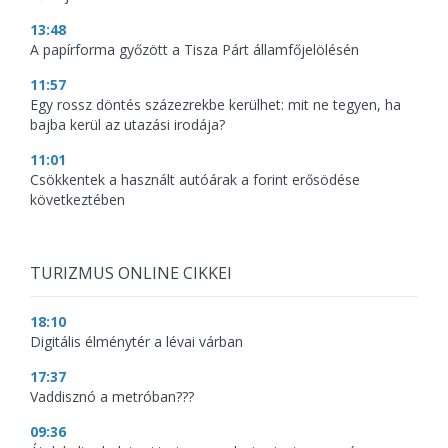
13:48
A papírforma győzött a Tisza Párt államfőjelölésén
11:57
Egy rossz döntés százezrekbe kerülhet: mit ne tegyen, ha
bajba kerül az utazási irodája?
11:01
Csökkentek a használt autóárak a forint erősödése
következtében
TURIZMUS ONLINE CIKKEI
18:10
Digitális élménytér a lévai várban
17:37
Vaddisznó a metróban???
09:36