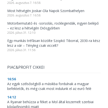
2026. augusztus 7. 16:58
Most hétvégén Joskar-Ola Napok Szombathelyen
2026. augusztus 7. 16:58
Motorbemutató és -sorsolás, rocklegendák, ingyen belépő
– ez lesz a hétvégén Diósgyőrben
2026. július 31. 12:10
Egy munkás tréfásan közölte Szopkó Tiborral, 2030-ra kész
lesz a vár – Tényleg csak viccelt?
2026. július 31. 11:56
PIAC&PROFIT CIKKEI
16:56
Az egyik szélsőségből a másikba fordulnak a magyar
befektetők, és még csak most indulunk el az euró felé
14:12
A Ryanair behúzza a féket a Mol által kiszemelt szerbiai
kőolajfinomító miatt