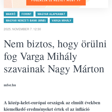
FOGLALJA LE HELYÉT MOST >>
MAKRÓ
FORINT
MAGYAR ALAPKAMAT
MAGYAR NEMZETI BANK (MNB)
VARGA MIHÁLY
2025. NOVEMBER 7. 12:30
Nem biztos, hogy örülni
fog Varga Mihály
szavainak Nagy Márton
mfor.hu
A közép-kelet-európai országok az elmúlt években
kiemelkedő eredményeket értek el az infláció