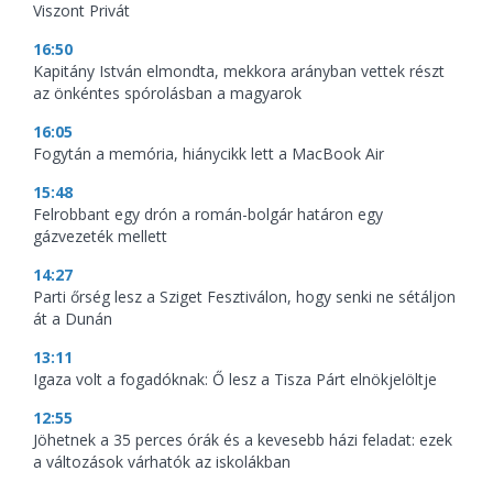
Viszont Privát
16:50
Kapitány István elmondta, mekkora arányban vettek részt
az önkéntes spórolásban a magyarok
16:05
Fogytán a memória, hiánycikk lett a MacBook Air
15:48
Felrobbant egy drón a román-bolgár határon egy
gázvezeték mellett
14:27
Parti őrség lesz a Sziget Fesztiválon, hogy senki ne sétáljon
át a Dunán
13:11
Igaza volt a fogadóknak: Ő lesz a Tisza Párt elnökjelöltje
12:55
Jöhetnek a 35 perces órák és a kevesebb házi feladat: ezek
a változások várhatók az iskolákban