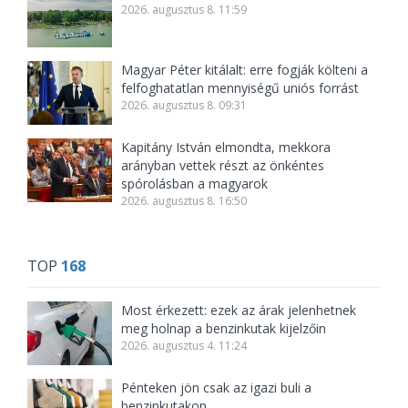
2026. augusztus 8. 11:59
Magyar Péter kitálalt: erre fogják költeni a
felfoghatatlan mennyiségű uniós forrást
2026. augusztus 8. 09:31
Kapitány István elmondta, mekkora
arányban vettek részt az önkéntes
spórolásban a magyarok
2026. augusztus 8. 16:50
TOP
168
Most érkezett: ezek az árak jelenhetnek
meg holnap a benzinkutak kijelzőin
2026. augusztus 4. 11:24
Pénteken jön csak az igazi buli a
benzinkutakon