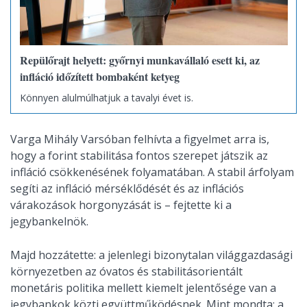
Repülőrajt helyett: győrnyi munkavállaló esett ki, az
infláció időzített bombaként ketyeg
Könnyen alulmúlhatjuk a tavalyi évet is.
Varga Mihály Varsóban felhívta a figyelmet arra is,
hogy a forint stabilitása fontos szerepet játszik az
infláció csökkenésének folyamatában. A stabil árfolyam
segíti az infláció mérséklődését és az inflációs
várakozások horgonyzását is – fejtette ki a
jegybankelnök.
Majd hozzátette: a jelenlegi bizonytalan világgazdasági
környezetben az óvatos és stabilitásorientált
monetáris politika mellett kiemelt jelentősége van a
jegybankok közti együttműködésnek. Mint mondta: a