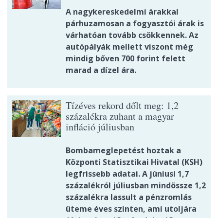
A nagykereskedelmi árakkal
párhuzamosan a fogyasztói árak is
várhatóan tovább csökkennek. Az
autópályák mellett viszont még
mindig bőven 700 forint felett
marad a dízel ára.
Tízéves rekord dőlt meg: 1,2
százalékra zuhant a magyar
infláció júliusban
Bombameglepetést hoztak a
Központi Statisztikai Hivatal (KSH)
legfrissebb adatai. A júniusi 1,7
százalékról júliusban mindössze 1,2
százalékra lassult a pénzromlás
üteme éves szinten, ami utoljára