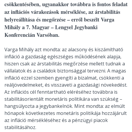
csökkentésében, ugyanakkor továbbra is fontos feladat
az inflációs várakozások mérséklése, az árstabilitás
helyreállítása és megőrzése – erről beszélt Varga
Mihály a 7. Magyar – Lengyel Jegybanki
Konferencián Varsóban.
Varga Mihály azt mondta: az alacsony és kiszámítható
infláció a gazdaság egészséges működésének alapja,
hiszen csak az árstabilitás megőrzése mellett tudnak a
vállalatok és a családok biztonsággal tervezni. A magas
infláció ezzel szemben gyengíti a bizalmat, csökkenti a
reáljövedelmeket, és visszaveti a gazdasági növekedést.
Az inflációs cél fenntartható eléréséhez továbbra is
stabilitásorientált monetáris politikára van szükség –
hangsúlyozta a jegybankelnök. Mint mondta: az elmúlt
hónapok következetes monetáris politikája hozzájárult
az infláció mérsékléséhez és a pénzügyi piacok
stabilitásához.