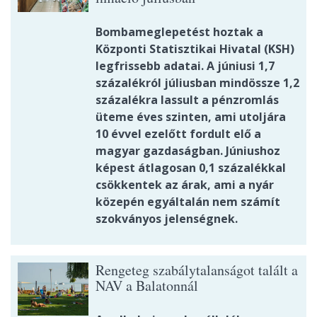
Bombameglepetést hoztak a
Központi Statisztikai Hivatal (KSH)
legfrissebb adatai. A júniusi 1,7
százalékról júliusban mindössze 1,2
százalékra lassult a pénzromlás
üteme éves szinten, ami utoljára
10 évvel ezelőtt fordult elő a
magyar gazdaságban. Júniushoz
képest átlagosan 0,1 százalékkal
csökkentek az árak, ami a nyár
közepén egyáltalán nem számít
szokványos jelenségnek.
Rengeteg szabálytalanságot talált a
NAV a Balatonnál