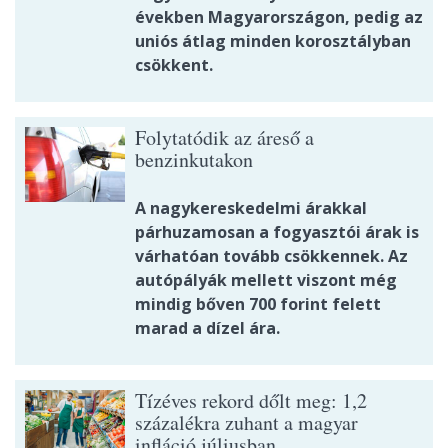
években Magyarországon, pedig az
uniós átlag minden korosztályban
csökkent.
Folytatódik az áreső a
benzinkutakon
A nagykereskedelmi árakkal
párhuzamosan a fogyasztói árak is
várhatóan tovább csökkennek. Az
autópályák mellett viszont még
mindig bőven 700 forint felett
marad a dízel ára.
Tízéves rekord dőlt meg: 1,2
százalékra zuhant a magyar
infláció júliusban