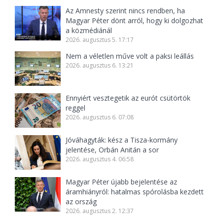
Az Amnesty szerint nincs rendben, ha
Magyar Péter dönt arról, hogy ki dolgozhat
a közmédiánál
2026. augusztus 5. 17:17
Nem a véletlen műve volt a paksi leállás
2026. augusztus 6. 13:21
Ennyiért vesztegetik az eurót csütörtök
reggel
2026. augusztus 6. 07:08
Jóváhagyták: kész a Tisza-kormány
jelentése, Orbán Anitán a sor
2026. augusztus 4. 06:58
Magyar Péter újabb bejelentése az
áramhiányról: hatalmas spórolásba kezdett
az ország
2026. augusztus 2. 12:37