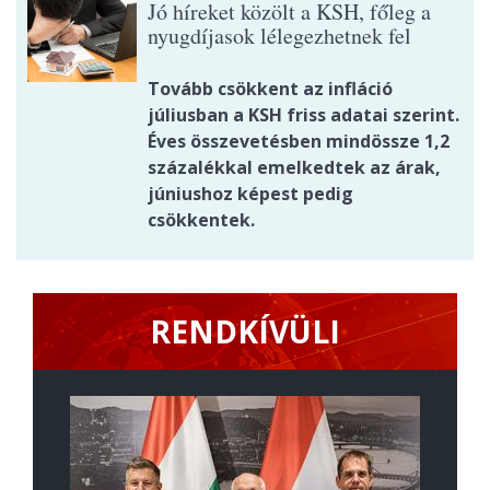
Jó híreket közölt a KSH, főleg a
nyugdíjasok lélegezhetnek fel
Tovább csökkent az infláció
júliusban a KSH friss adatai szerint.
Éves összevetésben mindössze 1,2
százalékkal emelkedtek az árak,
júniushoz képest pedig
csökkentek.
RENDKÍVÜLI