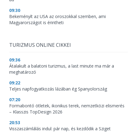
09:30
Bekeményít az USA az oroszokkal szemben, ami
Magyarországot is érintheti
TURIZMUS ONLINE CIKKEI
09:36
Átalakult a balatoni turizmus, a last minute ma már a
meghatározó
09:22
Teljes napfogyatkozás lázában ég Spanyolország
07:20
Formabontó ötletek, ikonikus terek, nemzetközi elismerés
– Klasszis TopDesign 2026
20:53
Visszaszámlálás indul: pár nap, és kezdődik a Sziget