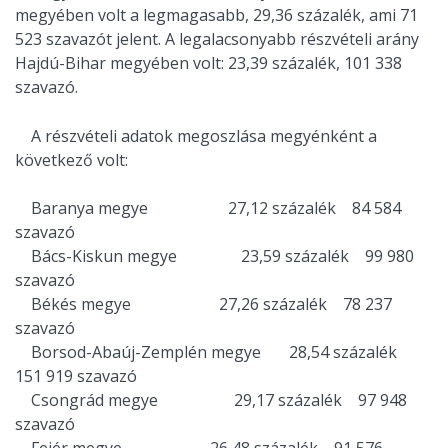
megyében volt a legmagasabb, 29,36 százalék, ami 71
523 szavazót jelent. A legalacsonyabb részvételi arány
Hajdú-Bihar megyében volt: 23,39 százalék, 101 338
szavazó.
A részvételi adatok megoszlása megyénként a
következő volt:
Baranya megye 27,12 százalék 84 584
szavazó
Bács-Kiskun megye 23,59 százalék 99 980
szavazó
Békés megye 27,26 százalék 78 237
szavazó
Borsod-Abaúj-Zemplén megye 28,54 százalék
151 919 szavazó
Csongrád megye 29,17 százalék 97 948
szavazó