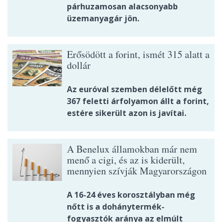
párhuzamosan alacsonyabb
üzemanyagár jön.
Erősödött a forint, ismét 315 alatt a
dollár
Az euróval szemben délelőtt még
367 feletti árfolyamon állt a forint,
estére sikerült azon is javítai.
A Benelux államokban már nem
menő a cigi, és az is kiderült,
mennyien szívják Magyarországon
A 16-24 éves korosztályban még
nőtt is a dohánytermék-
fogyasztók aránya az elmúlt