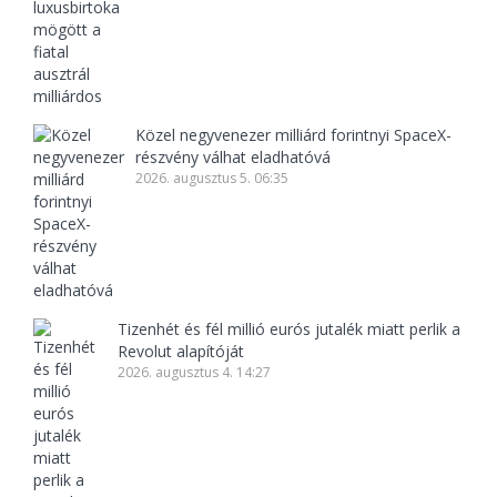
Közel negyvenezer milliárd forintnyi SpaceX-
részvény válhat eladhatóvá
2026. augusztus 5. 06:35
Tizenhét és fél millió eurós jutalék miatt perlik a
Revolut alapítóját
2026. augusztus 4. 14:27