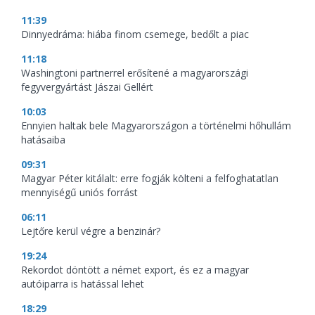
11:39
Dinnyedráma: hiába finom csemege, bedőlt a piac
11:18
Washingtoni partnerrel erősítené a magyarországi
fegyvergyártást Jászai Gellért
10:03
Ennyien haltak bele Magyarországon a történelmi hőhullám
hatásaiba
09:31
Magyar Péter kitálalt: erre fogják költeni a felfoghatatlan
mennyiségű uniós forrást
06:11
Lejtőre kerül végre a benzinár?
19:24
Rekordot döntött a német export, és ez a magyar
autóiparra is hatással lehet
18:29