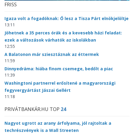
FRISS
Igaza volt a fogadóknak: Ő lesz a Tisza Párt elnökjelöltje
13:11
Jöhetnek a 35 perces órák és a kevesebb házi feladat:
ezek a változások várhatók az iskolákban
12:55
A Balatonon már sziesztáznak az éttermek
11:59
Dinnyedráma: hiába finom csemege, bedőlt a piac
11:39
Washingtoni partnerrel erősítené a magyarországi
fegyvergyártást Jászai Gellért
11:18
PRIVÁTBANKÁR.HU TOP
24
Nagyot ugrott az arany árfolyama, jól rajtoltak a
techrészvények is a Wall Streeten