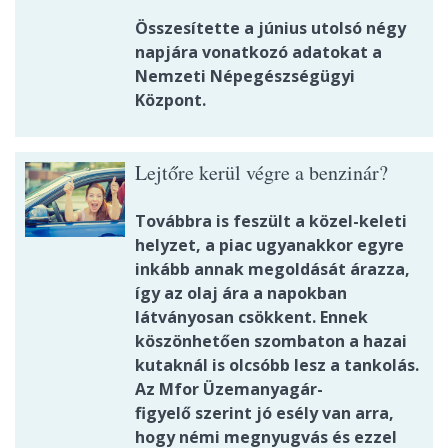
Összesítette a június utolsó négy
napjára vonatkozó adatokat a
Nemzeti Népegészségügyi
Központ.
Lejtőre kerül végre a benzinár?
Továbbra is feszült a közel-keleti
helyzet, a piac ugyanakkor egyre
inkább annak megoldását árazza,
így az olaj ára a napokban
látványosan csökkent. Ennek
köszönhetően szombaton a hazai
kutaknál is olcsóbb lesz a tankolás.
Az Mfor Üzemanyagár-
figyelő szerint jó esély van arra,
hogy némi megnyugvás és ezzel