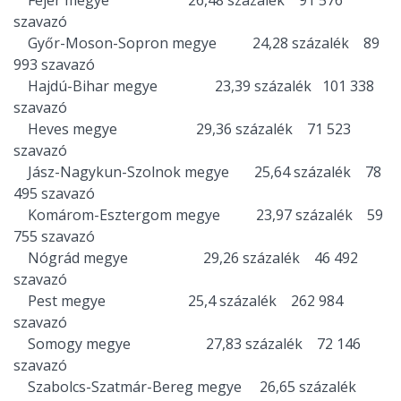
Fejér megye 26,48 százalék 91 576
szavazó
Győr-Moson-Sopron megye 24,28 százalék 89
993 szavazó
Hajdú-Bihar megye 23,39 százalék 101 338
szavazó
Heves megye 29,36 százalék 71 523
szavazó
Jász-Nagykun-Szolnok megye 25,64 százalék 78
495 szavazó
Komárom-Esztergom megye 23,97 százalék 59
755 szavazó
Nógrád megye 29,26 százalék 46 492
szavazó
Pest megye 25,4 százalék 262 984
szavazó
Somogy megye 27,83 százalék 72 146
szavazó
Szabolcs-Szatmár-Bereg megye 26,65 százalék