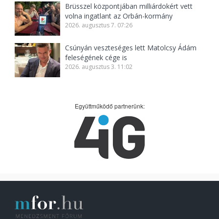
Brüsszel központjában milliárdokért vett
volna ingatlant az Orbán-kormány
2026. augusztus 7. 07:26
Csúnyán veszteséges lett Matolcsy Ádám
feleségének cége is
2026. augusztus 3. 11:02
Együttműködő partnerünk: