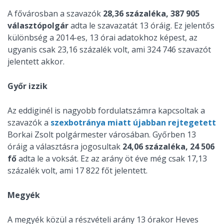
A fővárosban a szavazók
28,36 százaléka, 387 905
választópolgár
adta le szavazatát 13 óráig. Ez jelentős
különbség a 2014-es, 13 órai adatokhoz képest, az
ugyanis csak 23,16 százalék volt, ami 324 746 szavazót
jelentett akkor.
Győr izzik
Az eddiginél is nagyobb fordulatszámra kapcsoltak a
szavazók a
szexbotránya miatt újabban rejtegetett
Borkai Zsolt polgármester városában. Győrben 13
óráig a választásra jogosultak
24,06 százaléka, 24 506
fő
adta le a voksát. Ez az arány öt éve még csak 17,13
százalék volt, ami 17 822 főt jelentett.
Megyék
A megyék közül a részvételi arány 13 órakor Heves