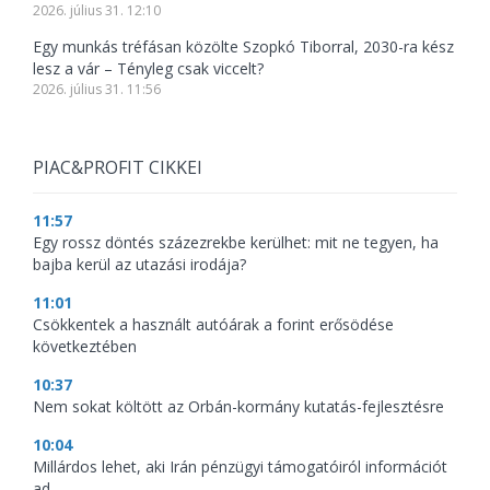
2026. július 31. 12:10
Egy munkás tréfásan közölte Szopkó Tiborral, 2030-ra kész
lesz a vár – Tényleg csak viccelt?
2026. július 31. 11:56
PIAC&PROFIT CIKKEI
11:57
Egy rossz döntés százezrekbe kerülhet: mit ne tegyen, ha
bajba kerül az utazási irodája?
11:01
Csökkentek a használt autóárak a forint erősödése
következtében
10:37
Nem sokat költött az Orbán-kormány kutatás-fejlesztésre
10:04
Millárdos lehet, aki Irán pénzügyi támogatóiról információt
ad