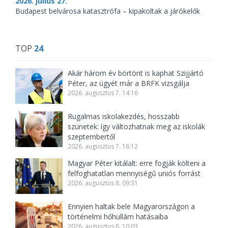
2026. július 27.
Budapest belvárosa katasztrófa – kipakoltak a járókelők
TOP
24
Akár három év börtönt is kaphat Szijjártó
Péter, az ügyét már a BRFK vizsgálja
2026. augusztus 7. 14:16
Rugalmas iskolakezdés, hosszabb
szünetek: így változhatnak meg az iskolák
szeptembertől
2026. augusztus 7. 16:12
Magyar Péter kitálalt: erre fogják költeni a
felfoghatatlan mennyiségű uniós forrást
2026. augusztus 8. 09:31
Ennyien haltak bele Magyarországon a
történelmi hőhullám hatásaiba
2026. augusztus 8. 10:03