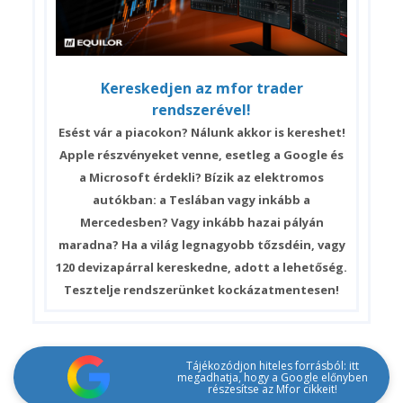
Kereskedjen az mfor trader
rendszerével!
Esést vár a piacokon? Nálunk akkor is kereshet!
Apple részvényeket venne, esetleg a Google és
a Microsoft érdekli? Bízik az elektromos
autókban: a Teslában vagy inkább a
Mercedesben? Vagy inkább hazai pályán
maradna? Ha a világ legnagyobb tőzsdéin, vagy
120 devizapárral kereskedne, adott a lehetőség.
Tesztelje rendszerünket kockázatmentesen!
Tájékozódjon hiteles forrásból: itt
megadhatja, hogy a Google előnyben
részesítse az Mfor cikkeit!