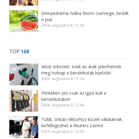
Dinnyedráma: hiába finom csemege, bedőlt
a piac
2026. augusztus 8. 11:39
TOP
168
Most érkezett: ezek az árak jelenhetnek
meg holnap a benzinkutak kijelzőin
2026. augusztus 4. 11:24
Pénteken jön csak az igazi buli a
benzinkutakon
2026. augusztus 6. 12:44
Több, Orbán Viktorhoz közeli vállalatnak
befellegezhet a Reuters szerint
2026. augusztus 2. 16:26