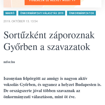
FOGLALJA LE HELYÉT MOST >>
MAKRÓ
ÖNKORMÁNYZATI VÁLASZTÁS 2019
ÖNKORMÁNYZATOK
2019. OKTÓBER 13. 13:54
Sortűzként záporoznak
Győrben a szavazatok
mfor.hu
Iszonyúan felpörgött az amúgy is nagyon aktív
voksolás Győrben, és ugyanez a helyzet Budapesten is.
De országszerte jóval többen szavaznak az
önkormányzati választáson, mint öt éve.