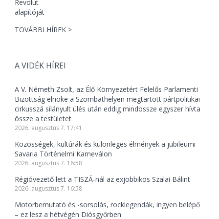
TOVÁBBI HÍREK >
A VIDÉK HÍREI
A V. Németh Zsolt, az Élő Környezetért Felelős Parlamenti
Bizottság elnöke a Szombathelyen megtartott pártpolitikai
cirkusszá silányult ülés után eddig mindössze egyszer hívta
össze a testületet
2026. augusztus 7. 17:41
Közösségek, kultúrák és különleges élmények a jubileumi
Savaria Történelmi Karneválon
2026. augusztus 7. 16:58
Régióvezető lett a TISZÁ-nál az exjobbikos Szalai Bálint
2026. augusztus 7. 16:58
Motorbemutató és -sorsolás, rocklegendák, ingyen belépő
– ez lesz a hétvégén Diósgyőrben