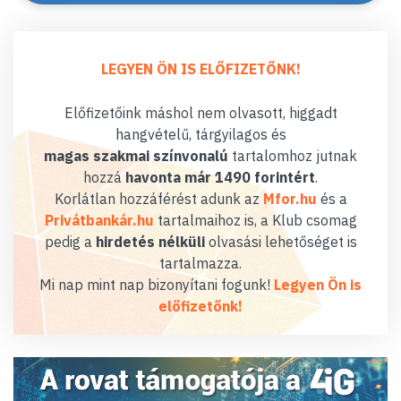
LEGYEN ÖN IS ELŐFIZETŐNK!
Előfizetőink máshol nem olvasott, higgadt
hangvételű, tárgyilagos és
magas szakmai színvonalú
tartalomhoz jutnak
hozzá
havonta már 1490 forintért
.
Korlátlan hozzáférést adunk az
Mfor.hu
és a
Privátbankár.hu
tartalmaihoz is, a Klub csomag
pedig a
hirdetés nélküli
olvasási lehetőséget is
tartalmazza.
Mi nap mint nap bizonyítani fogunk!
Legyen Ön is
előfizetőnk!