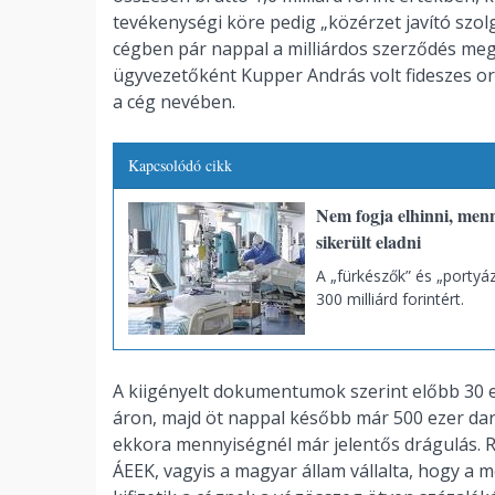
tevékenységi köre pedig „közérzet javító szol
cégben pár nappal a milliárdos szerződés meg
ügyvezetőként Kupper András volt fideszes ors
a cég nevében.
Kapcsolódó cikk
Nem fogja elhinni, menn
sikerült eladni
A „fürkészők” és „portyá
300 milliárd forintért.
A kiigényelt dokumentumok szerint előbb 30 e
áron, majd öt nappal később már 500 ezer da
ekkora mennyiségnél már jelentős drágulás. R
ÁEEK, vagyis a magyar állam vállalta, hogy a 