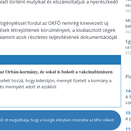
latt történt mutyikat és elszámoltatjuk a nyerészkedő
ve
202
Mo
atigényléssel fordul az OKFŐ nemrég kinevezett új
be
sek létrejöttének körülményeit, a kiválasztott cégek
202
valamint azok részletes teljesítésének dokumentációját
Eg
ra 
202
az Orbán-kormány, de sokat is bukott a vakcinabizniszen
PI
ellett hozzá, hogy kiderüljön, mennyit fizetett a kormány a
és mennyiért adott el azokból.
14
A 
sz
13
A 
l: itt megadhatja, hogy a Google előnyben részesítse az Mfor cikkeit!
11