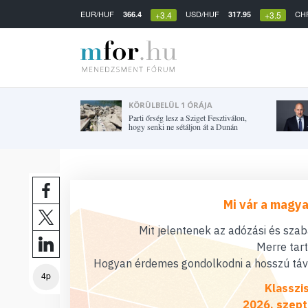
EUR/HUF
USD/HUF
CH
366.4
317.95
+3.4
+3.5
KÖRÜLBELÜL 1 ÓRÁJA
Parti őrség lesz a Sziget Fesztiválon,
hogy senki ne sétáljon át a Dunán
Mi vár a magya
Mit jelentenek az adózási és sza
Merre tar
Hogyan érdemes gondolkodni a hosszú távú
4p
Klasszi
2026. szept