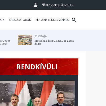
KLASSZIS ELŐFIZETÉS
TOK
KALKULÁTOROK
KLASSZIS RENDEZVÉNYEK
21 ÓRÁJA
rt, és ez
Erősödött a forint, ismét 315 alatt a
l lehet
dollár
RENDKÍVÜLI