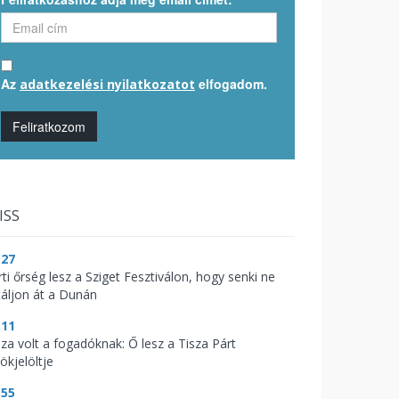
Az
elfogadom.
adatkezelési nyilatkozatot
Feliratkozom
ISS
:27
ti őrség lesz a Sziget Fesztiválon, hogy senki ne
táljon át a Dunán
:11
aza volt a fogadóknak: Ő lesz a Tisza Párt
ökjelöltje
:55