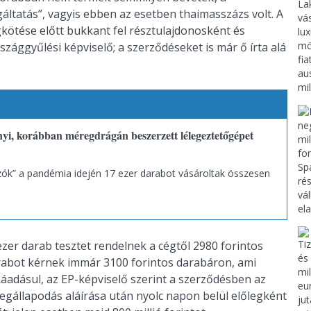
gáltatás”, vagyis ebben az esetben thaimasszázs volt. A
kötése előtt bukkant fel résztulajdonosként és
zággyűlési képviselő; a szerződéseket is már ő írta alá
yi, korábban méregdrágán beszerzett lélegeztetőgépet
zók” a pandémia idején 17 ezer darabot vásároltak összesen
zer darab tesztet rendelnek a cégtől 2980 forintos
rabot kérnek immár 3100 forintos darabáron, ami
áadásul, az EP-képviselő szerint a szerződésben az
megállapodás aláírása után nyolc napon belül előlegként