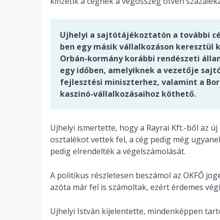
kifizetik a cégnek a végösszeg ötven százalékát
Ujhelyi a sajtótájékoztatón a további c
ben egy másik vállalkozáson keresztül 
Orbán-kormány korábbi rendészeti államt
egy időben, amelyiknek a vezetője sajtó
fejlesztési miniszterhez, valamint a B
kaszinó-vállalkozásaihoz köthető.
Ujhelyi ismertette, hogy a Rayrai Kft.-ből az 
osztalékot vettek fel, a cég pedig még ugyane
pedig elrendelték a végelszámolását.
A politikus részletesen beszámol az OKFŐ joge
azóta már fel is számoltak, ezért érdemes vég
Ujhelyi István kijelentette, mindenképpen tar