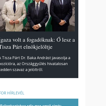
Igaza volt a fogadóknak: Ő lesz a
Tisza Párt elnökjelöltje
A Tisza Párt Dr. Baka Andrást javasolja a
pozícióra, az Országgyűlés hivatalosan
kedden szavaz a jelöltről.
OR HÍRLEVÉL
Feliratkozáshoz adja meg email címét: