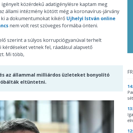
 igényelt közérdekű adatigénylésre kaptam meg
 az állami intézmény kötött még a koronavírus-járvány
te ki a dokumentumokat kikérő
Ujhelyi István online
ncs
nem volt rest szöveges formába önteni.
elő szerint a súlyos korrupciógyanúval terhelt
 kérdéseket vetnek fel, ráadásul alapvető
. Mi több,
FR
 és az állammal milliárdos üzleteket bonyolító
óbálták eltüntetni.
14
Par
sé
13
Ig
eln
12