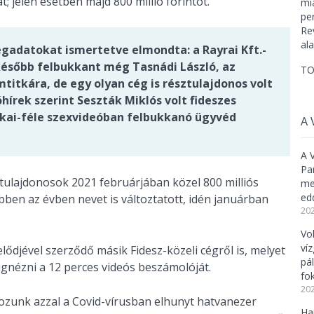
; jelen esetben majd 800 millió forintot.
égadatokat ismertetve elmondta: a Rayrai Kft.-
később felbukkant még Tasnádi László, az
TO
itkára, de egy olyan cég is résztulajdonos volt
hírek szerint Seszták Miklós volt fideszes
orkai-féle szexvideóban felbukkanó ügyvéd
A 
A 
Pa
új tulajdonosok 2021 februárjában közel 800 milliós
meg
ed
bben az évben nevet is változtatott, idén januárban
202
Vo
ví
lődjével szerződő másik Fidesz-közeli cégről is, melyet
pá
ignézni a 12 perces videós beszámolóját.
fo
202
tozunk azzal a Covid-vírusban elhunyt hatvanezer
Ha