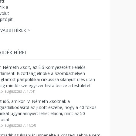
VÁBBI HÍREK >
VIDÉK HÍREI
V. Németh Zsolt, az Élő Környezetért Felelős
rlamenti Bizottság elnöke a Szombathelyen
tartott pártpolitikai cirkusszá silányult ülés után
dig mindössze egyszer hívta össze a testületet
6. augusztus 7. 17:41
lt idő, amikor V. Németh Zsoltnak a
zgazdálkodásról az jutott eszébe, hogy a 40 fokos
linkát ugyanannyiért lehet eladni, mint az 50
kosat
6. augusztus 7. 16:58
rmadik szülinapját ünnepelte a kőszegi sehova sem