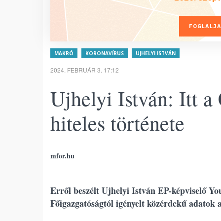
FOGLALJA
MAKRÓ
KORONAVÍRUS
UJHELYI ISTVÁN
2024. FEBRUÁR 3. 17:12
Ujhelyi István: Itt 
hiteles története
mfor.hu
Erről beszélt Ujhelyi István EP-képviselő Y
Főigazgatóságtól igényelt közérdekű adatok 