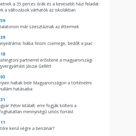
hetnek a 35 perces órák és a kevesebb házi feladat:
ek a változások várhatók az iskolákban
:59
Balatonon már sziesztáznak az éttermek
:39
nnyedráma: hiába finom csemege, bedőlt a piac
:18
shingtoni partnerrel erősítené a magyarországi
yvergyártást Jászai Gellért
:03
nyien haltak bele Magyarországon a történelmi
hullám hatásaiba
:31
yar Péter kitálalt: erre fogják költeni a
lfoghatatlan mennyiségű uniós forrást
:11
jtőre kerül végre a benzinár?