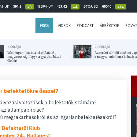
F/HUF
GBP/HUF
BTC/USD
391.9
427.42
65040
+3
+4
+14
FRISS
VIDEÓK
PODCAST
ÁRRÉSSTOP
ROVA
4 ÓRÁJA
20 ÓRÁJA
Washingtoni partnerrel erősítené a
Rekordot döntött a német expo
magyarországi fegyvergyártást Jászai
a magyar autóiparra is hatássa
Gellért
r befektetőkre ősszel?
bályozási változások a befektetők számára?
t az állampapírpiac?
 megtakarításokról és az ingatlanbefektetésekről?
s Befektetői Klub
ember 24., Budapest