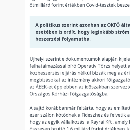
ötmilliárd forint értékben Covid-tesztek besze
A politikus szerint azonban az OKFŐ ált
esetében is ordít, hogy leginkább stró
beszerzési folyamatba.
Ujhelyi szerint e dokumentumok alapján kijel
felhatalmazással bíró Operatív Törzs helyet
közbeszerzési eljárás nélkül bízzák meg az éri
megbízásokat az intézmény akkori főigazgatója 
az ÁEEK-et épp ebben az időszakban szervezték
Országos Kórházi Főigazgatóságba.
A sajtó korábbanmár feltárta, hogy az említet
ezer szálon kötődnek a Fideszhez és felvetik 
hogy az egyik vállalkozás, a Rayrai Kft., amely
összesen bruttó 1,6 milliárd forint értékben,