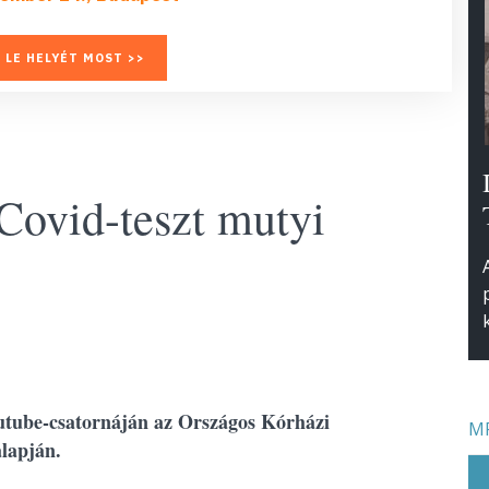
 LE HELYÉT MOST >>
a Covid-teszt mutyi
outube-csatornáján az Országos Kórházi
MF
alapján.