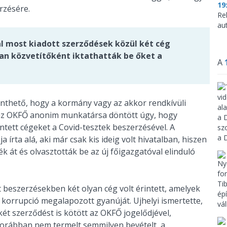
19
rzésére.
Re
aut
al most kiadott szerződések közül két cég
man közvetítőként iktathatták be őket a
A
enthető, hogy a kormány vagy az akkor rendkívüli
t az OKFŐ anonim munkatársa döntött úgy, hogy
ntett cégeket a Covid-tesztek beszerzésével. A
írta alá, aki már csak kis ideig volt hivatalban, hiszen
 át és olvasztották be az új főigazgatóval elinduló
t beszerzésekben két olyan cég volt érintett, amelyek
a korrupció megalapozott gyanúját. Ujhelyi ismertette,
 két szerződést is kötött az OKFŐ jogelődjével,
 korábban nem termelt semmilyen bevételt, a