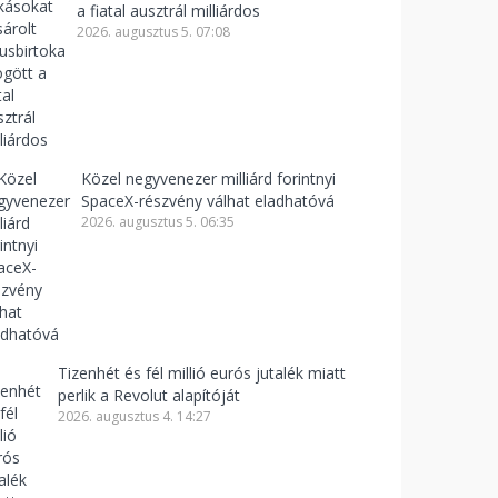
a fiatal ausztrál milliárdos
2026. augusztus 5. 07:08
Közel negyvenezer milliárd forintnyi
SpaceX-részvény válhat eladhatóvá
2026. augusztus 5. 06:35
Tizenhét és fél millió eurós jutalék miatt
perlik a Revolut alapítóját
2026. augusztus 4. 14:27