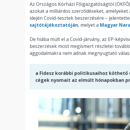
Az Országos Kórházi Főigazgatóságtól (OKFŐ)
azokat a milliárdos szerződéseket, amelyeket
idején Covid-tesztek beszerzésére – jelentet
sajtótájékoztatóján
, melyet a
Magyar Nara
De hiába múlt el a Covid-járvány, az EP-képvis
beszerzések most megismert részletei további
aggodalmakra nem adnak megnyugtató választ
a Fidesz korábbi politikusaihoz köthető
cégek nyomait az elmúlt hónapokban pr