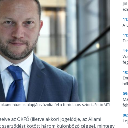
Jö
ez
11
A 
11
Di
11
Wa
feg
10
En
hő
09
Mag
dokumentumok alapján vázolta fel a fordulatos sztorit. Fotó: MTI
fe
06
elve az OKFŐ (illetve akkori jogelődje, az Állami
Le
t szerződést kötött három különböző céggel, mintegy