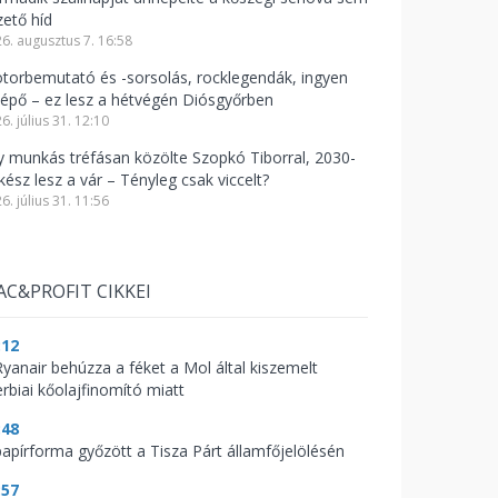
zető híd
6. augusztus 7. 16:58
torbemutató és -sorsolás, rocklegendák, ingyen
lépő – ez lesz a hétvégén Diósgyőrben
6. július 31. 12:10
y munkás tréfásan közölte Szopkó Tiborral, 2030-
kész lesz a vár – Tényleg csak viccelt?
6. július 31. 11:56
AC&PROFIT CIKKEI
:12
Ryanair behúzza a féket a Mol által kiszemelt
erbiai kőolajfinomító miatt
:48
papírforma győzött a Tisza Párt államfőjelölésén
:57