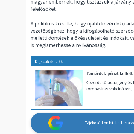
magyar embernek, hogy tisztázzuk a járvány a
felelősöket.
A politikus közölte, hogy újabb közérdekű ad
vezetőségéhez, hogy a kifogásolható szerződé
melletti döntések előkészületeit és indokait, 
is megismerhesse a nyilvánosság.
Kapcsolódó cikk
Temérdek pénzt költött 
Közérdekű adatigénylés k
koronavírus vakcinákért, 
Tájékozódjon hiteles forrásbó