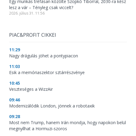
Egy munkás tréfásan közölte Szopkó Tiborral, 2030-ra kész
lesz a vár – Tényleg csak viccelt?
2026. július 31. 11:56
PIAC&PROFIT CIKKEI
11:29
Nagy drágulás jöhet a pontypiacon
11:03
Esik a memóriaszektor sztárrészvénye
10:45
Veszteséges a WizzAir
09:46
Modernizálódik London, jönnek a robotaxik
09:28
Most nem Trump, hanem Irán mondja, hogy napokon belül
megnyílhat a Hormuzi-szoros