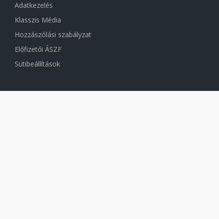
Adatkezelés
Klasszis Média
Hozzászólási szabályzat
Előfizetői ÁSZF
Sütibeállítások