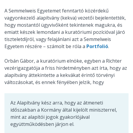
A Semmelweis Egyetemet fenntartó közérdekű
vagyonkezelő alapítvány (kekva) vezetői bejelentették,
hogy mostantól ügyvivőként tekintenek magukra, és
emiatt készek lemondani a kuratóriumi pozícióval járó
tiszteletdíjról, vagy felajánlani azt a Semmelweis
Egyetem részére – számolt be róla a
Portfolió
.
Orbán Gábor, a kuratórium elnöke, egyben a Richter
vezérigazgatója a friss hirdetményben azt írta, hogy az
alapítvány áttekintette a kekvákat érintő törvényi
változásokat, és ennek fényében jelzik, hogy
Az Alapítvány kész arra, hogy az átmeneti
időszakban a Kormány által kijelölt miniszterrel,
mint az alapítói jogok gyakorlójával
együttműködésben járjon el.