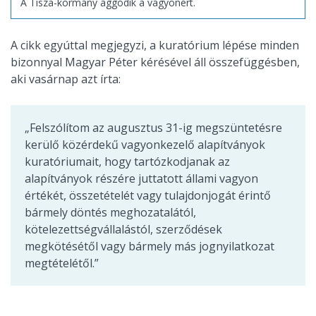
A Tisza-kormány aggódik a vagyonért.
A cikk egyúttal megjegyzi, a kuratórium lépése minden
bizonnyal Magyar Péter kérésével áll összefüggésben,
aki vasárnap azt írta:
„Felszólítom az augusztus 31-ig megszüntetésre
kerülő közérdekű vagyonkezelő alapítványok
kuratóriumait, hogy tartózkodjanak az
alapítványok részére juttatott állami vagyon
értékét, összetételét vagy tulajdonjogát érintő
bármely döntés meghozatalától,
kötelezettségvállalástól, szerződések
megkötésétől vagy bármely más jognyilatkozat
megtételétől.”