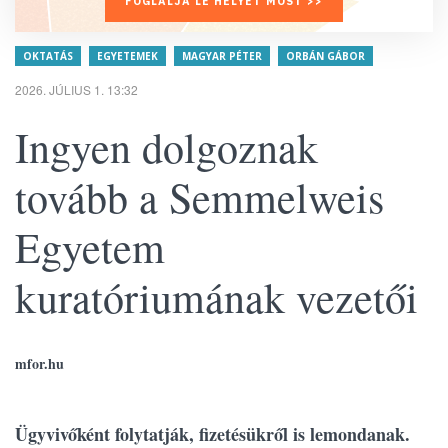
FOGLALJA LE HELYÉT MOST >>
OKTATÁS
EGYETEMEK
MAGYAR PÉTER
ORBÁN GÁBOR
2026. JÚLIUS 1. 13:32
Ingyen dolgoznak
tovább a Semmelweis
Egyetem
kuratóriumának vezetői
mfor.hu
Ügyvivőként folytatják, fizetésükről is lemondanak.