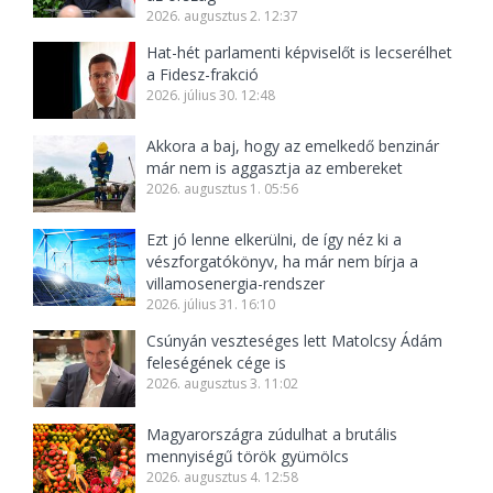
2026. augusztus 2. 12:37
Hat-hét parlamenti képviselőt is lecserélhet
a Fidesz-frakció
2026. július 30. 12:48
Akkora a baj, hogy az emelkedő benzinár
már nem is aggasztja az embereket
2026. augusztus 1. 05:56
Ezt jó lenne elkerülni, de így néz ki a
vészforgatókönyv, ha már nem bírja a
villamosenergia-rendszer
2026. július 31. 16:10
Csúnyán veszteséges lett Matolcsy Ádám
feleségének cége is
2026. augusztus 3. 11:02
Magyarországra zúdulhat a brutális
mennyiségű török gyümölcs
2026. augusztus 4. 12:58