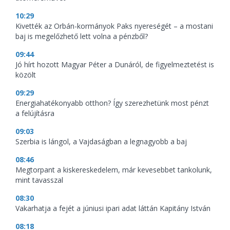
10:29
Kivették az Orbán-kormányok Paks nyereségét – a mostani
baj is megelőzhető lett volna a pénzből?
09:44
Jó hírt hozott Magyar Péter a Dunáról, de figyelmeztetést is
közölt
09:29
Energiahatékonyabb otthon? Így szerezhetünk most pénzt
a felújításra
09:03
Szerbia is lángol, a Vajdaságban a legnagyobb a baj
08:46
Megtorpant a kiskereskedelem, már kevesebbet tankolunk,
mint tavasszal
08:30
Vakarhatja a fejét a júniusi ipari adat láttán Kapitány István
08:18