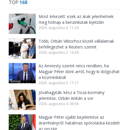
TOP
168
Most érkezett: ezek az árak jelenhetnek
meg holnap a benzinkutak kijelzőin
2026. augusztus 4. 11:24
Több, Orbán Viktorhoz közeli vállalatnak
befellegezhet a Reuters szerint
2026. augusztus 2. 16:26
Az Amnesty szerint nincs rendben, ha
Magyar Péter dönt arról, hogy ki dolgozhat
a közmédiánál
2026. augusztus 5. 17:17
Jóváhagyták: kész a Tisza-kormány
jelentése, Orbán Anitán a sor
2026. augusztus 4. 06:58
Magyar Péter újabb bejelentése az
áramhiányról: hatalmas spórolásba kezdett
az ország