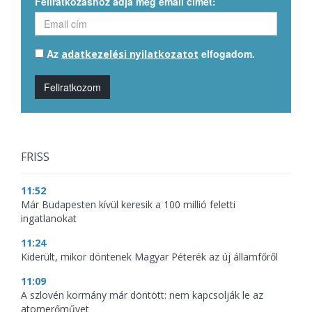
Feliratkozáshoz adja meg email címét:
Az
elfogadom.
adatkezelési nyilatkozatot
Feliratkozom
FRISS
11:52
Már Budapesten kívül keresik a 100 millió feletti
ingatlanokat
11:24
Kiderült, mikor döntenek Magyar Péterék az új államfőről
11:09
A szlovén kormány már döntött: nem kapcsolják le az
atomerőművet