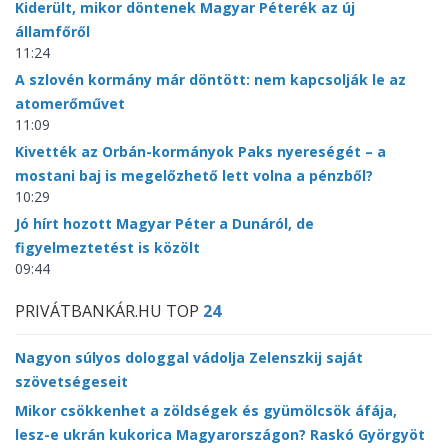
Kiderült, mikor döntenek Magyar Péterék az új
államfőről
11:24
A szlovén kormány már döntött: nem kapcsolják le az
atomerőművet
11:09
Kivették az Orbán-kormányok Paks nyereségét – a
mostani baj is megelőzhető lett volna a pénzből?
10:29
Jó hírt hozott Magyar Péter a Dunáról, de
figyelmeztetést is közölt
09:44
PRIVÁTBANKÁR.HU TOP
24
Nagyon súlyos dologgal vádolja Zelenszkij saját
szövetségeseit
Mikor csökkenhet a zöldségek és gyümölcsök áfája,
lesz-e ukrán kukorica Magyarországon? Raskó Györgyöt