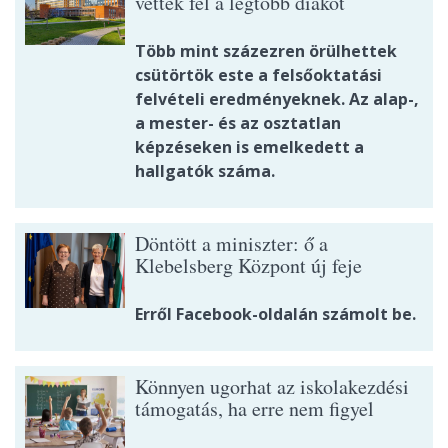
vették fel a legtöbb diákot
Több mint százezren örülhettek
csütörtök este a felsőoktatási
felvételi eredményeknek. Az alap-,
a mester- és az osztatlan
képzéseken is emelkedett a
hallgatók száma.
Döntött a miniszter: ő a
Klebelsberg Központ új feje
Erről Facebook-oldalán számolt be.
Könnyen ugorhat az iskolakezdési
támogatás, ha erre nem figyel