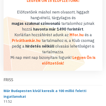
LEGYEN ÖN IS ELŐFIZETŐNK!
Előfizetőink máshol nem olvasott, higgadt
hangvételű, tárgyilagos és
magas szakmai színvonalú
tartalomhoz jutnak
hozzá
havonta már 1490 forintért
.
Korlátlan hozzáférést adunk az
Mfor.hu
és a
Privátbankár.hu
tartalmaihoz is, a Klub csomag
pedig a
hirdetés nélküli
olvasási lehetőséget is
tartalmazza.
Mi nap mint nap bizonyítani fogunk!
Legyen Ön is
előfizetőnk!
FRISS
Már Budapesten kívül keresik a 100 millió feletti
ingatlanokat
11:52