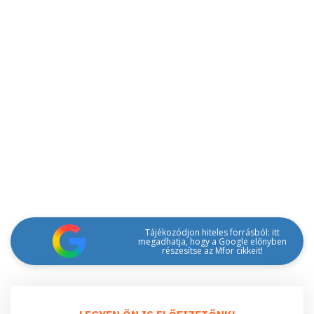
Tájékozódjon hiteles forrásból: itt
megadhatja, hogy a Google előnyben
részesítse az Mfor cikkeit!