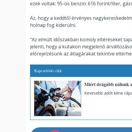
ezek voltak: 95-ös benzin: 616 forint/liter, gázol
Az, hogy a keddtől érvényes nagykereskedelmi
holnap fog kiderülni.
"Az elmúlt időszakban komoly eltéréseket tap
jelenti, hogy a kutakon megjelenő árváltozáso
előrejelzésünk az átlagárakat tekintve eltérhe
Kapcsolódó cikk
Miért drágább nálunk a
Kevesebb adót kéne rápa