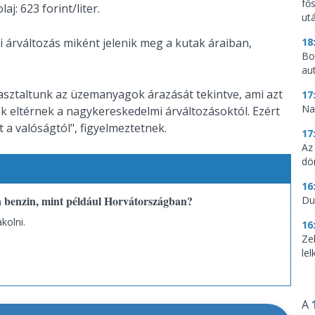
fő
aj: 623 forint/liter.
utá
 árváltozás miként jelenik meg a kutak áraiban,
18
Bo
au
asztaltunk az üzemanyagok árazását tekintve, ami azt
17
Na
k eltérnek a nagykereskedelmi árváltozásoktól. Ezért
t a valóságtól", figyelmeztetnek.
17
Az
dö
16
 benzin, mint például Horvátországban?
Du
kolni.
16
Ze
le
A