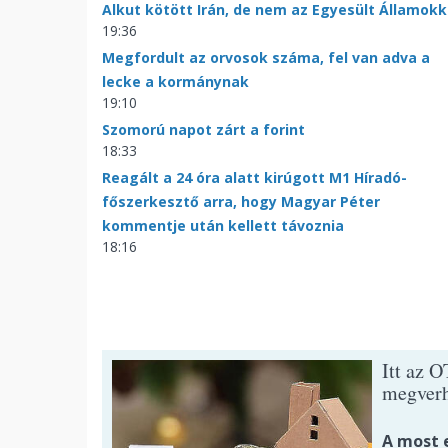
Alkut kötött Irán, de nem az Egyesült Államokk
19:36
Megfordult az orvosok száma, fel van adva a
lecke a kormánynak
19:10
Szomorú napot zárt a forint
18:33
Reagált a 24 óra alatt kirúgott M1 Híradó-
főszerkesztő arra, hogy Magyar Péter
kommentje után kellett távoznia
18:16
Itt az O
megverh
A most 