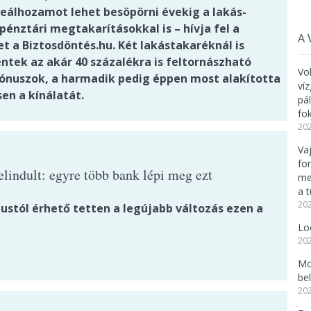
reálhozamot lehet besöpörni évekig a lakás-
énztári megtakarításokkal is – hívja fel a
A 
t a Biztosdöntés.hu. Két lakástakaréknál is
ntek az akár 40 százalékra is feltornászható
Vo
nuszok, a harmadik pedig éppen most alakította
ví
sen a kínálatát.
pá
fo
202
Va
fo
elindult: egyre több bank lépi meg ezt
me
a 
202
ustól érhető tetten a legújabb változás ezen a
Lo
202
Mo
be
202