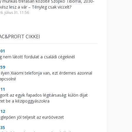
y munkás tréfásan közölte Szopkó Tiborral, 2030-
kész lesz a vár – Tényleg csak viccelt?
6. július 31. 11:56
AC&PROFIT CIKKEI
:01
g nem látott fordulat a családi cégeknél
:59
 ilyen Xiaomi telefonja van, ezt érdemes azonnal
apcsolni!
:11
gorít az egyik fapados légitársaság: külön díjat
zet be a kézipoggyászokra
:12
glepően jól teljesít az euróövezet
:35