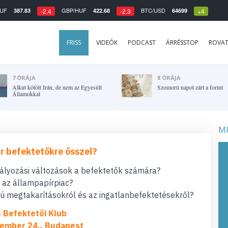
UF
GBP/HUF
BTC/USD
387.83
422.68
64699
-2.4
-2.3
+4
FRISS
VIDEÓK
PODCAST
ÁRRÉSSTOP
ROVA
7 ÓRÁJA
8 ÓRÁJA
Alkut kötött Irán, de nem az Egyesült
Szomorú napot zárt a forint
Államokkal
MF
r befektetőkre ősszel?
bályozási változások a befektetők számára?
t az állampapírpiac?
 megtakarításokról és az ingatlanbefektetésekről?
s Befektetői Klub
ember 24., Budapest