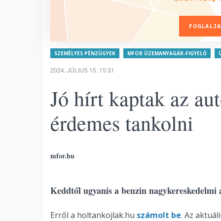
FOGLALJA
SZEMÉLYES PÉNZÜGYEK
MFOR ÜZEMANYAGÁR-FIGYELŐ
2024. JÚLIUS 15. 15:31
Jó hírt kaptak az a
érdemes tankolni
mfor.hu
Keddtől ugyanis a benzin nagykereskedelmi ár
Erről a holtankojlak.hu
számolt be
. Az aktuál