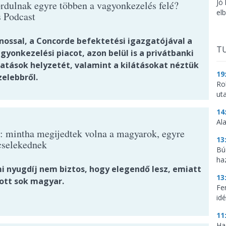
Jó
ordulnak egyre többen a vagyonkezelés felé?
el
s Podcast
nossal, a Concorde befektetési igazgatójával a
TU
gyonkezelési piacot, azon belül is a privátbanki
tatások helyzetét, valamint a kilátásokat néztük
19
elebbről.
Ro
ut
14
Al
: mintha megijedtek volna a magyarok, egyre
13
cselekednek
Bú
ha
mi nyugdíj nem biztos, hogy elegendő lesz, emiatt
13
ott sok magyar.
Fe
idé
11
Ha