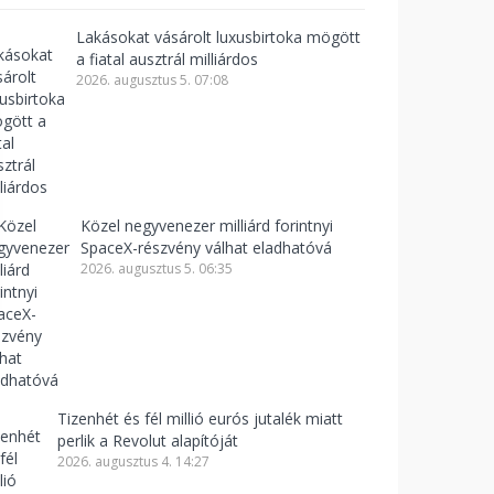
Lakásokat vásárolt luxusbirtoka mögött
a fiatal ausztrál milliárdos
2026. augusztus 5. 07:08
Közel negyvenezer milliárd forintnyi
SpaceX-részvény válhat eladhatóvá
2026. augusztus 5. 06:35
Tizenhét és fél millió eurós jutalék miatt
perlik a Revolut alapítóját
2026. augusztus 4. 14:27