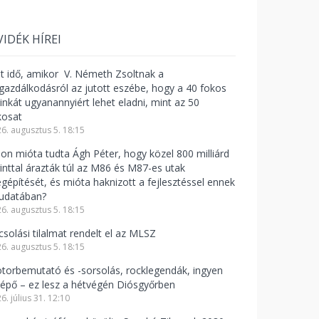
VIDÉK HÍREI
lt idő, amikor V. Németh Zsoltnak a
zgazdálkodásról az jutott eszébe, hogy a 40 fokos
linkát ugyanannyiért lehet eladni, mint az 50
kosat
6. augusztus 5. 18:15
jon mióta tudta Ágh Péter, hogy közel 800 milliárd
rinttal árazták túl az M86 és M87-es utak
gépítését, és mióta haknizott a fejlesztéssel ennek
tudatában?
6. augusztus 5. 18:15
csolási tilalmat rendelt el az MLSZ
6. augusztus 5. 18:15
torbemutató és -sorsolás, rocklegendák, ingyen
lépő – ez lesz a hétvégén Diósgyőrben
6. július 31. 12:10