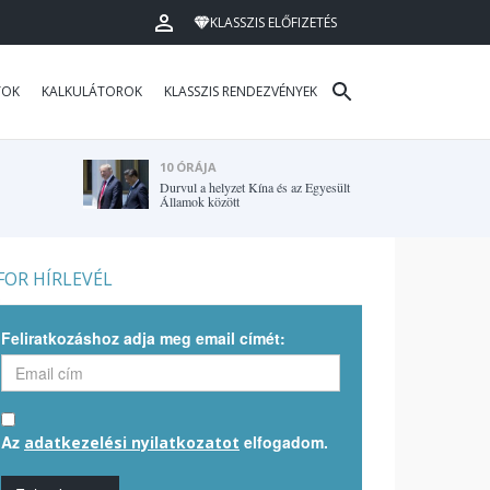
KLASSZIS ELŐFIZETÉS
TOK
KALKULÁTOROK
KLASSZIS RENDEZVÉNYEK
10 ÓRÁJA
Durvul a helyzet Kína és az Egyesült
Államok között
OR HÍRLEVÉL
Feliratkozáshoz adja meg email címét:
Az
elfogadom.
adatkezelési nyilatkozatot