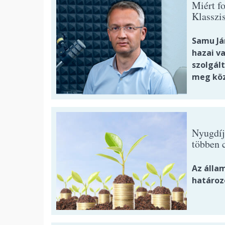
Miért f
Klasszi
Samu Já
hazai va
szolgál
meg köz
Nyugdíj
többen 
Az álla
határoz