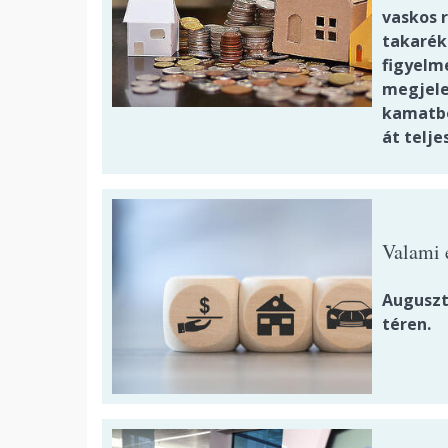
vaskos 
takarékp
figyelme
megjele
kamatbó
át telje
Valami 
Auguszt
téren.