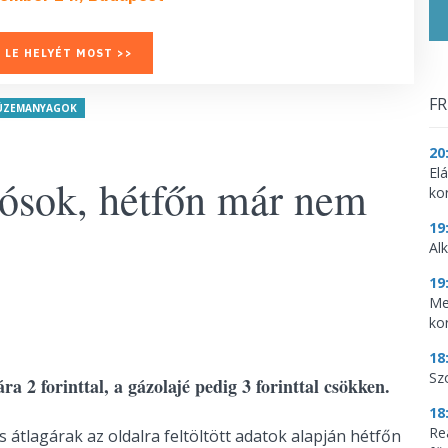
 LE HELYÉT MOST >>
FR
ÜZEMANYAGOK
20
El
utósok, hétfőn már nem
ko
19
Al
19
Me
ko
18
Sz
a 2 forinttal, a gázolajé pedig 3 forinttal csökken.
18
Re
is átlagárak az oldalra feltöltött adatok alapján hétfőn