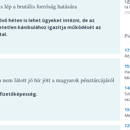
Eg
 lép a brutális forróság hatására
ra 
202
vő héten is lehet ügyeket intézni, de az
hetetlen kánikulához igazítja működését az
tal.
PI
17
Ré
15
Ha
kik
 nem látott jó hír jött a magyarok pénztárcájáról
14
 fizetőképesség.
Szi
ve
13
Me
12