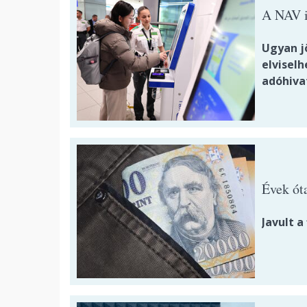
A NAV is
Ugyan jö
elvisel
adóhiva
Évek óta
Javult a