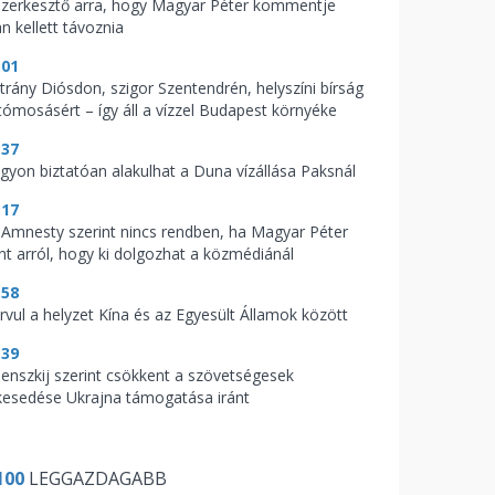
szerkesztő arra, hogy Magyar Péter kommentje
n kellett távoznia
:01
trány Diósdon, szigor Szentendrén, helyszíni bírság
tómosásért – így áll a vízzel Budapest környéke
:37
gyon biztatóan alakulhat a Duna vízállása Paksnál
:17
 Amnesty szerint nincs rendben, ha Magyar Péter
nt arról, hogy ki dolgozhat a közmédiánál
:58
rvul a helyzet Kína és az Egyesült Államok között
:39
lenszkij szerint csökkent a szövetségesek
lkesedése Ukrajna támogatása iránt
100
LEGGAZDAGABB