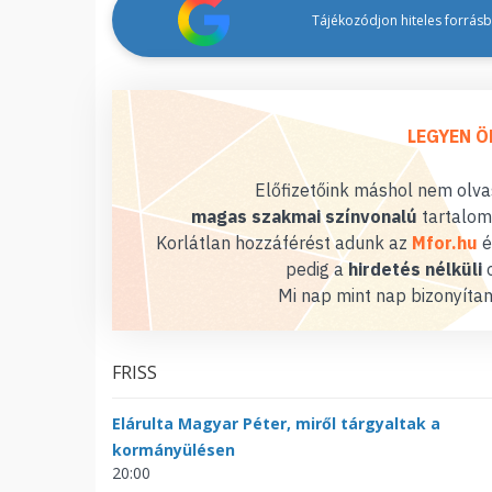
Tájékozódjon hiteles forrásbó
LEGYEN Ö
Előfizetőink máshol nem olvas
magas szakmai színvonalú
tartalom
Korlátlan hozzáférést adunk az
Mfor.hu
é
pedig a
hirdetés nélküli
o
Mi nap mint nap bizonyítan
FRISS
Elárulta Magyar Péter, miről tárgyaltak a
kormányülésen
20:00