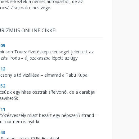
 hírek érkeztek a német autóiparból, de az
bocsátásoknak nincs vége
RIZMUS ONLINE CIKKEI
:05
binson Tours: fizetésképtelenséget jelentett az
azási iroda – új szakaszba lépett az ügy
:12
acsony a tó vizállása – elmarad a Tabu Kupa
:52
csúzik egy híres osztrák sífelvonó, de a darabjai
zavihetők
:11
rtőzésveszély miatt bezárt egy népszerű strand –
n már nem is nyit ki
:43
 Szeged, akkor SZIN Fesztivál