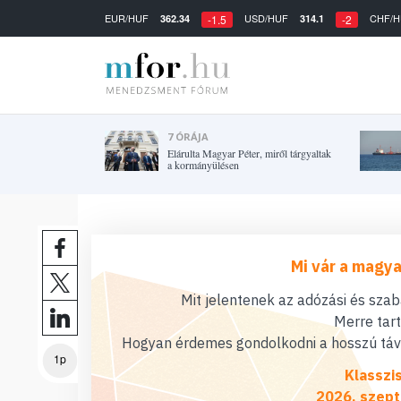
EUR/HUF
USD/HUF
CHF/H
362.34
314.1
-1.5
-2
7 ÓRÁJA
Elárulta Magyar Péter, miről tárgyaltak
a kormányülésen
Mi vár a magya
Mit jelentenek az adózási és sza
Merre tar
Hogyan érdemes gondolkodni a hosszú távú
1p
Klasszi
2026. szept