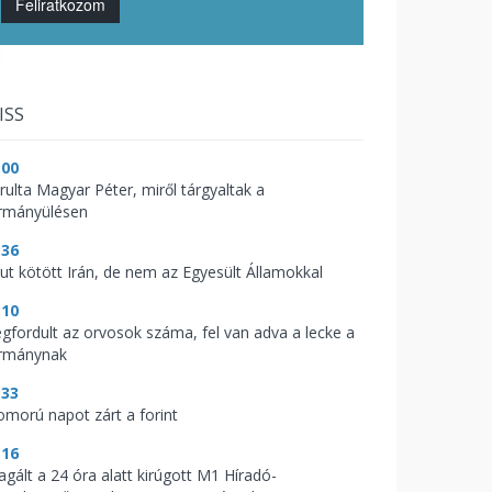
Feliratkozom
ISS
:00
árulta Magyar Péter, miről tárgyaltak a
rmányülésen
:36
kut kötött Irán, de nem az Egyesült Államokkal
:10
gfordult az orvosok száma, fel van adva a lecke a
rmánynak
:33
omorú napot zárt a forint
:16
agált a 24 óra alatt kirúgott M1 Híradó-