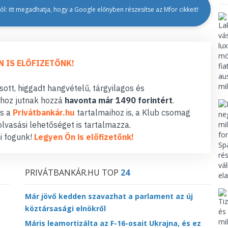
l: itt megadhatja, hogy a Google előnyben részesítse az Mfor cikkeit!
N IS ELŐFIZETŐNK!
ott, higgadt hangvételű, tárgyilagos és
hoz jutnak hozzá
havonta már 1490 forintért
.
s a
Privátbankár.hu
tartalmaihoz is, a Klub csomag
lvasási lehetőséget is tartalmazza.
i fogunk!
Legyen Ön is előfizetőnk!
PRIVÁTBANKÁR.HU TOP
24
Már jövő kedden szavazhat a parlament az új
köztársasági elnökről
Máris leamortizálta az F-16-osait Ukrajna, és ez