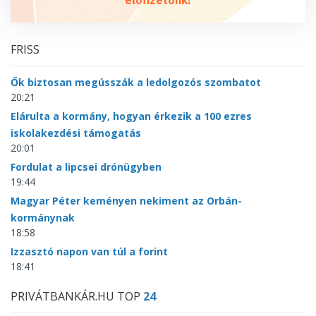
FRISS
Ők biztosan megússzák a ledolgozós szombatot
20:21
Elárulta a kormány, hogyan érkezik a 100 ezres
iskolakezdési támogatás
20:01
Fordulat a lipcsei drónügyben
19:44
Magyar Péter keményen nekiment az Orbán-
kormánynak
18:58
Izzasztó napon van túl a forint
18:41
PRIVÁTBANKÁR.HU TOP
24