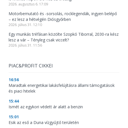
2026. augusztus 6. 17:09
Motorbemutató és -sorsolás, rocklegendák, ingyen belépő
– ez lesz a hétvégén Diósgyőrben
2026. július 31. 12:10
Egy munkás tréfásan közölte Szopkó Tiborral, 2030-ra kész
lesz a vár – Tényleg csak viccelt?
2026. július 31. 11:56
PIAC&PROFIT CIKKEI
16:56
Maradtak energetikai lakásfelújításra állami támogatások
és piaci hitelek
15:44
Ismét az egykori védett ár alatt a benzin
15:01
Esik az eső a Duna vízgyűjtő területén