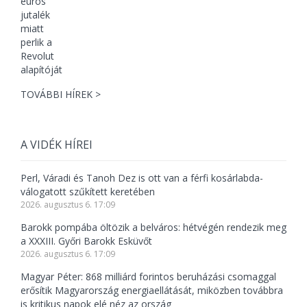
TOVÁBBI HÍREK >
A VIDÉK HÍREI
Perl, Váradi és Tanoh Dez is ott van a férfi kosárlabda-
válogatott szűkített keretében
2026. augusztus 6. 17:09
Barokk pompába öltözik a belváros: hétvégén rendezik meg
a XXXIII. Győri Barokk Esküvőt
2026. augusztus 6. 17:09
Magyar Péter: 868 milliárd forintos beruházási csomaggal
erősítik Magyarország energiaellátását, miközben továbbra
is kritikus napok elé néz az ország