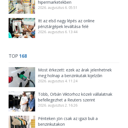
hipermarketekben
2026. augusztus 6. 05:51
Itt az első nagy lépés az online
pénztárgépek leváltása felé
2026. augusztus 6. 13:44
TOP
168
Most érkezett: ezek az árak jelenhetnek
meg holnap a benzinkutak kijelzőin
2026. augusztus 4. 11:24
Több, Orbán Viktorhoz közeli vállalatnak
befellegezhet a Reuters szerint
2026. augusztus 2. 16:26
Pénteken jön csak az igazi buli a
benzinkutakon