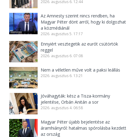
2026. augusztus 6. 12:44
Az Amnesty szerint nincs rendben, ha
Magyar Péter dönt arról, hogy ki dolgozhat
a közmédiánál
2026. augusztus 5. 17:17
Ennyiért vesztegetik az eurót csütörtök
reggel
2026. augusztus 6. 07:08
Nem a véletlen műve volt a paksi leállás
2026. augusztus 6. 13:21
Jóváhagyták: kész a Tisza-kormány
jelentése, Orbán Anitán a sor
2026. augusztus 4. 06:58
Magyar Péter újabb bejelentése az
áramhiányról: hatalmas spórolásba kezdett
az ország