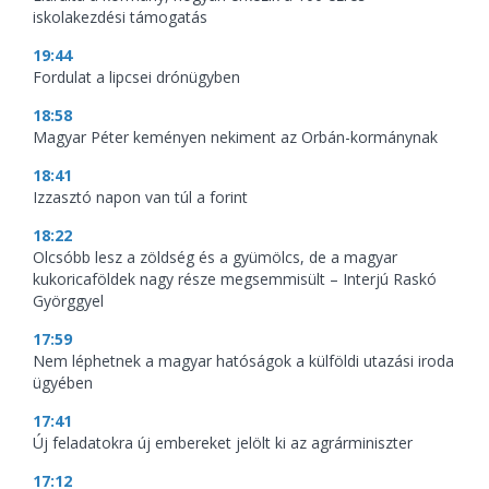
iskolakezdési támogatás
19:44
Fordulat a lipcsei drónügyben
18:58
Magyar Péter keményen nekiment az Orbán-kormánynak
18:41
Izzasztó napon van túl a forint
18:22
Olcsóbb lesz a zöldség és a gyümölcs, de a magyar
kukoricaföldek nagy része megsemmisült – Interjú Raskó
Györggyel
17:59
Nem léphetnek a magyar hatóságok a külföldi utazási iroda
ügyében
17:41
Új feladatokra új embereket jelölt ki az agrárminiszter
17:12