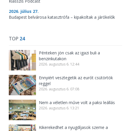
Klasszis Podcast
2026. július 27.
Budapest belvárosa katasztrófa – kipakoltak a járókelők
TOP
24
Pénteken jön csak az igazi buli a
benzinkutakon
2026. augusztus 6. 12:44
Ennyiért vesztegetik az eurót csütörtök
reggel
2026. augusztus 6. 07:08
Nem a véletlen műve volt a paksi leállás
2026. augusztus 6. 13:21
Kikerekedhet a nyugdíjasok szeme a