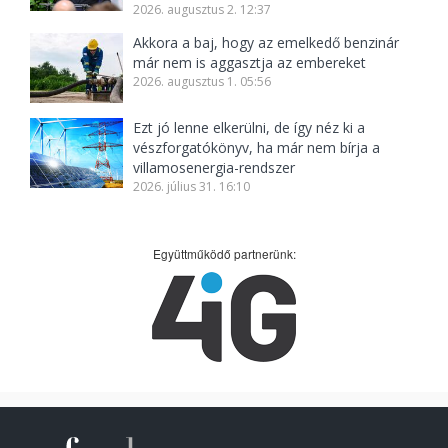
2026. augusztus 2. 12:37
Akkora a baj, hogy az emelkedő benzinár
már nem is aggasztja az embereket
2026. augusztus 1. 05:56
Ezt jó lenne elkerülni, de így néz ki a
vészforgatókönyv, ha már nem bírja a
villamosenergia-rendszer
2026. július 31. 16:10
Együttműködő partnerünk: