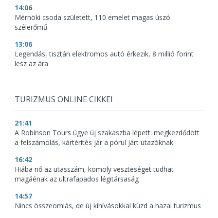
14:06
Mérnöki csoda született, 110 emelet magas úszó
szélerőmű
13:06
Legendás, tisztán elektromos autó érkezik, 8 millió forint
lesz az ára
TURIZMUS ONLINE CIKKEI
21:41
A Robinson Tours ügye új szakaszba lépett: megkezdődött
a felszámolás, kártérítés jár a pórul járt utazóknak
16:42
Hiába nő az utasszám, komoly veszteséget tudhat
magáénak az ultrafapados légitársaság
14:57
Nincs összeomlás, de új kihívásokkal küzd a hazai turizmus