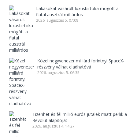
Lakásokat vásárolt luxusbirtoka mögött a
fiatal ausztrál milliárdos
2026. augusztus 5. 07:08
Közel negyvenezer milliárd forintnyi SpaceX-
részvény válhat eladhatóvá
2026. augusztus 5. 06:35
Tizenhét és fél millió eurós jutalék miatt perlik a
Revolut alapítóját
2026. augusztus 4. 14:27