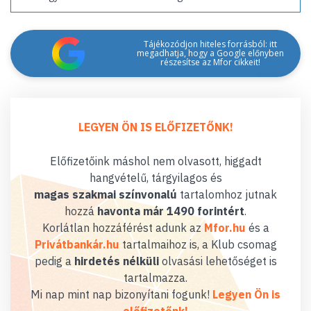
Tájékozódjon hiteles forrásból: itt
megadhatja, hogy a Google előnyben
részesítse az Mfor cikkeit!
LEGYEN ÖN IS ELŐFIZETŐNK!
Előfizetőink máshol nem olvasott, higgadt
hangvételű, tárgyilagos és
magas szakmai színvonalú
tartalomhoz jutnak
hozzá
havonta már 1490 forintért
.
Korlátlan hozzáférést adunk az
Mfor.hu
és a
Privátbankár.hu
tartalmaihoz is, a Klub csomag
pedig a
hirdetés nélküli
olvasási lehetőséget is
tartalmazza.
Mi nap mint nap bizonyítani fogunk!
Legyen Ön is
előfizetőnk!