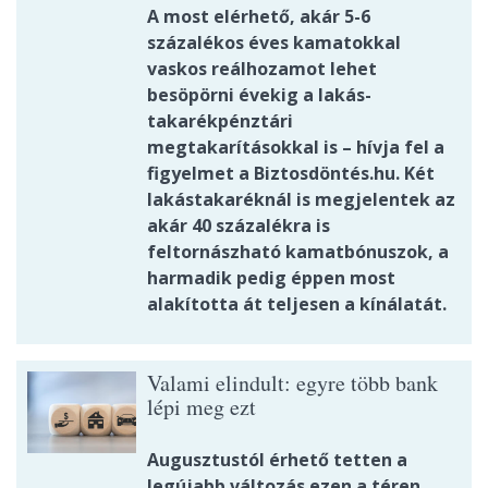
A most elérhető, akár 5-6
százalékos éves kamatokkal
vaskos reálhozamot lehet
besöpörni évekig a lakás-
takarékpénztári
megtakarításokkal is – hívja fel a
figyelmet a Biztosdöntés.hu. Két
lakástakaréknál is megjelentek az
akár 40 százalékra is
feltornászható kamatbónuszok, a
harmadik pedig éppen most
alakította át teljesen a kínálatát.
Valami elindult: egyre több bank
lépi meg ezt
Augusztustól érhető tetten a
legújabb változás ezen a téren.