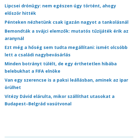
Lipcsei drónügy: nem egészen úgy történt, ahogy
először hitték
Pénteken nézhetünk csak igazán nagyot a tankolásnál
Bemondták a svájci elemzők: mutatós tűzijáték érik az
aranynál
Ezt még a hőség sem tudta megállítani: ismét olcsóbb
lett a családi nagybevásárlás
Minden botrányt túlélt, de egy érthetetlen hibába
belebukhat a FIFA elnöke
Van egy szerencse is a paksi leállásban, aminek az ipar
örülhet
Vitézy Dávid elárulta, mikor szállíthat utasokat a
Budapest–Belgrád vasútvonal