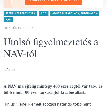
FOGLALJA LE HELYÉT MOST >>
SZEMÉLYES PÉNZÜGYEK
ADÓ
ADÓZÁSI SZABÁLYOK, TUDNIVALÓK
NAV
2026. JÚNIUS 1. 18:16
Utolsó figyelmeztetés a
NAV-tól
mfor.hu
A NAV ma éjfélig mintegy 400 ezer cégtől vár tao-, és
több mint 100 ezer társaságtól kivabevallást.
Június 1. éjfél kiemelt adózási határidő több mint