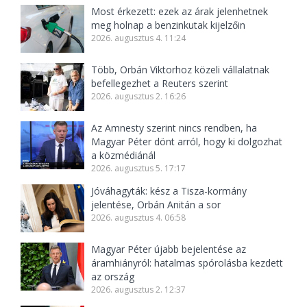
Most érkezett: ezek az árak jelenhetnek
meg holnap a benzinkutak kijelzőin
2026. augusztus 4. 11:24
Több, Orbán Viktorhoz közeli vállalatnak
befellegezhet a Reuters szerint
2026. augusztus 2. 16:26
Az Amnesty szerint nincs rendben, ha
Magyar Péter dönt arról, hogy ki dolgozhat
a közmédiánál
2026. augusztus 5. 17:17
Jóváhagyták: kész a Tisza-kormány
jelentése, Orbán Anitán a sor
2026. augusztus 4. 06:58
Magyar Péter újabb bejelentése az
áramhiányról: hatalmas spórolásba kezdett
az ország
2026. augusztus 2. 12:37