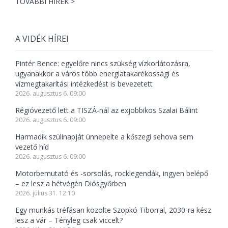
TOVÁBBI HÍREK >
A VIDÉK HÍREI
Pintér Bence: egyelőre nincs szükség vízkorlátozásra,
ugyanakkor a város több energiatakarékossági és
vízmegtakarítási intézkedést is bevezetett
2026. augusztus 6. 09:00
Régióvezető lett a TISZÁ-nál az exjobbikos Szalai Bálint
2026. augusztus 6. 09:00
Harmadik szülinapját ünnepelte a kőszegi sehova sem
vezető híd
2026. augusztus 6. 09:00
Motorbemutató és -sorsolás, rocklegendák, ingyen belépő
– ez lesz a hétvégén Diósgyőrben
2026. július 31. 12:10
Egy munkás tréfásan közölte Szopkó Tiborral, 2030-ra kész
lesz a vár – Tényleg csak viccelt?