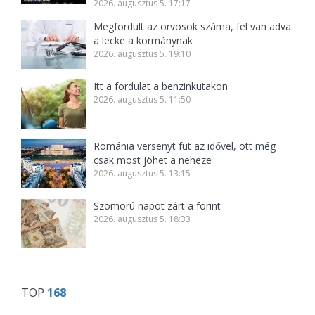
2026. augusztus 5. 17:17
Megfordult az orvosok száma, fel van adva
a lecke a kormánynak
2026. augusztus 5. 19:10
Itt a fordulat a benzinkutakon
2026. augusztus 5. 11:50
Románia versenyt fut az idővel, ott még
csak most jöhet a neheze
2026. augusztus 5. 13:15
Szomorú napot zárt a forint
2026. augusztus 5. 18:33
TOP
168