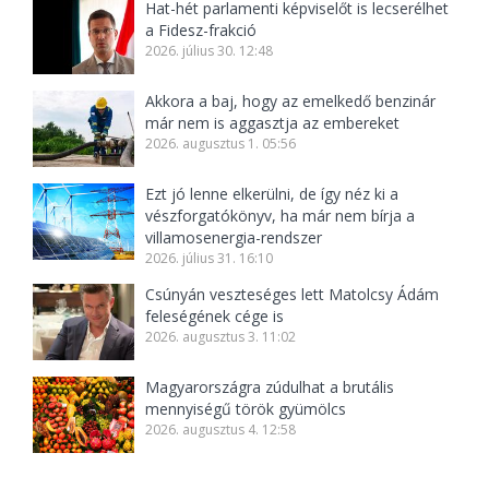
Hat-hét parlamenti képviselőt is lecserélhet
a Fidesz-frakció
2026. július 30. 12:48
Akkora a baj, hogy az emelkedő benzinár
már nem is aggasztja az embereket
2026. augusztus 1. 05:56
Ezt jó lenne elkerülni, de így néz ki a
vészforgatókönyv, ha már nem bírja a
villamosenergia-rendszer
2026. július 31. 16:10
Csúnyán veszteséges lett Matolcsy Ádám
feleségének cége is
2026. augusztus 3. 11:02
Magyarországra zúdulhat a brutális
mennyiségű török gyümölcs
2026. augusztus 4. 12:58