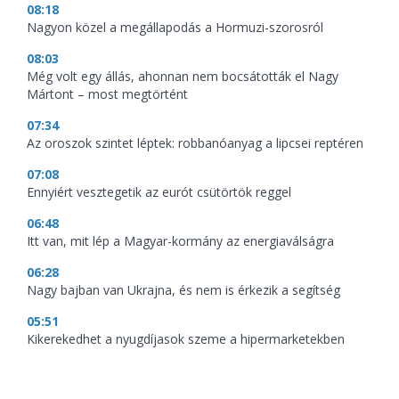
08:18
Nagyon közel a megállapodás a Hormuzi-szorosról
08:03
Még volt egy állás, ahonnan nem bocsátották el Nagy
Mártont – most megtörtént
07:34
Az oroszok szintet léptek: robbanóanyag a lipcsei reptéren
07:08
Ennyiért vesztegetik az eurót csütörtök reggel
06:48
Itt van, mit lép a Magyar-kormány az energiaválságra
06:28
Nagy bajban van Ukrajna, és nem is érkezik a segítség
05:51
Kikerekedhet a nyugdíjasok szeme a hipermarketekben