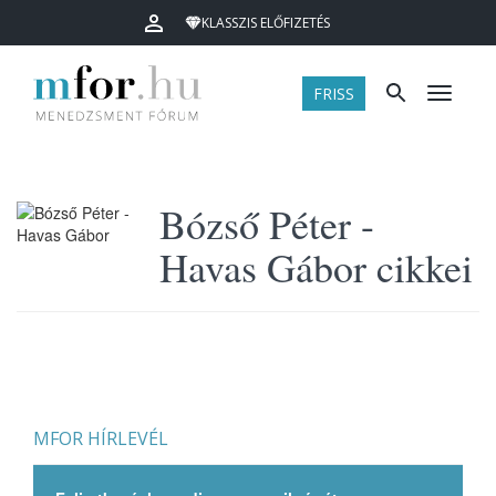
KLASSZIS ELŐFIZETÉS
FRISS
Menü
Bózső Péter -
Havas Gábor cikkei
MFOR HÍRLEVÉL