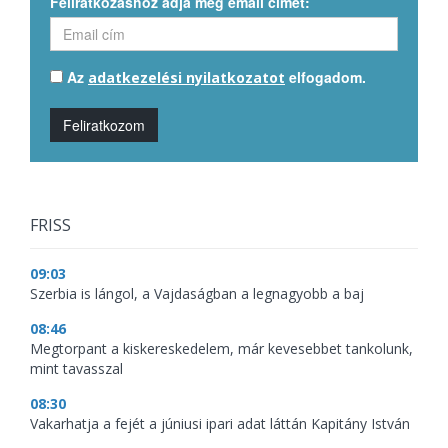
Feliratkozáshoz adja meg email címét:
Az
elfogadom.
adatkezelési nyilatkozatot
Feliratkozom
FRISS
09:03
Szerbia is lángol, a Vajdaságban a legnagyobb a baj
08:46
Megtorpant a kiskereskedelem, már kevesebbet tankolunk,
mint tavasszal
08:30
Vakarhatja a fejét a júniusi ipari adat láttán Kapitány István