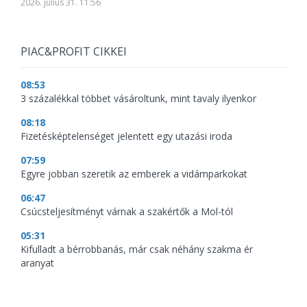
2026. július 31. 11:56
PIAC&PROFIT CIKKEI
08:53
3 százalékkal többet vásároltunk, mint tavaly ilyenkor
08:18
Fizetésképtelenséget jelentett egy utazási iroda
07:59
Egyre jobban szeretik az emberek a vidámparkokat
06:47
Csúcsteljesítményt várnak a szakértők a Mol-tól
05:31
Kifulladt a bérrobbanás, már csak néhány szakma ér
aranyat