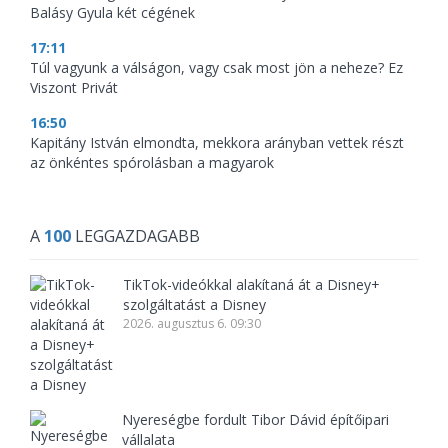
Balásy Gyula két cégének
17:11
Túl vagyunk a válságon, vagy csak most jön a neheze? Ez
Viszont Privát
16:50
Kapitány István elmondta, mekkora arányban vettek részt
az önkéntes spórolásban a magyarok
A
100
LEGGAZDAGABB
TikTok-videókkal alakítaná át a Disney+
szolgáltatást a Disney
2026. augusztus 6. 09:30
Nyereségbe fordult Tibor Dávid építőipari
vállalata