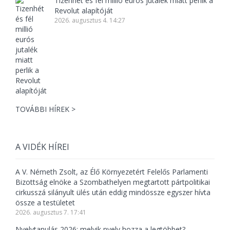
Tizenhét és fél millió eurós jutalék miatt perlik a
Revolut alapítóját
2026. augusztus 4. 14:27
TOVÁBBI HÍREK >
A VIDÉK HÍREI
A V. Németh Zsolt, az Élő Környezetért Felelős Parlamenti
Bizottság elnöke a Szombathelyen megtartott pártpolitikai
cirkusszá silányult ülés után eddig mindössze egyszer hívta
össze a testületet
2026. augusztus 7. 17:41
Nyelvtanulás 2026: melyik nyelv hozza a legtöbbet?