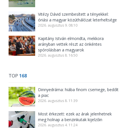
Vitézy Dávid szembesített a tényekkel:
óriási a magyar közúthálózat leterheltsége
2026. augusztus 9. 08:10
Kapitány István elmondta, mekkora
arányban vettek részt az önkéntes
spórolásban a magyarok
2026. augusztus 8. 16:50
TOP
168
Dinnyedráma: hiába finom csemege, bedőlt
a piac
2026. augusztus 8. 11:39
Most érkezett: ezek az árak jelenhetnek
meg holnap a benzinkutak kijelzőin
2026. augusztus 4. 11:24