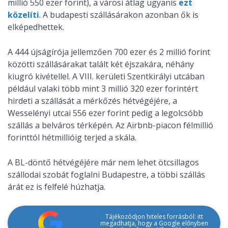
millió 550 ezer forint), a városi átlag ugyanis
ezt
közelíti
. A budapesti szállásárakon azonban ők is
elképedhettek.
A 444 újságírója jellemzően 700 ezer és 2 millió forint
közötti szállásárakat talált két éjszakára, néhány
kiugró kivétellel. A VIII. kerületi Szentkirályi utcában
például valaki több mint 3 millió 320 ezer forintért
hirdeti a szállását a mérkőzés hétvégéjére, a
Wesselényi utcai 556 ezer forint pedig a legolcsóbb
szállás a belváros térképén. Az Airbnb-piacon félmillió
forinttól hétmillióig terjed a skála.
A BL-döntő hétvégéjére már nem lehet ötcsillagos
szállodai szobát foglalni Budapestre, a többi szállás
árát ez is felfelé húzhatja.
Tájékozódjon hiteles forrásból: itt
megadhatja, hogy a Google előnyben