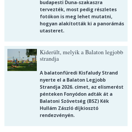
budapesti Duna-szakaszra
tervezték, most pedig részletes
fotókon is meg lehet mutatni,
hogyan alakították ki a panorámás
utasteret.
Kiderült, melyik a Balaton legjobb
strandja
A balatonfüredi Kisfaludy Strand
nyerte el a Balaton Legjobb
Strandja 2026. címet, az elismerést
pénteken Fonyódon adták át a
Balatoni Szövetség (BSZ) Kék
Hullám Zászló díjkiosztó
rendezvényén.