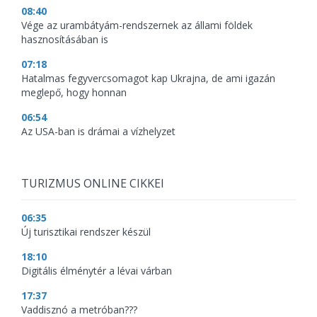
08:40
Vége az urambátyám-rendszernek az állami földek
hasznosításában is
07:18
Hatalmas fegyvercsomagot kap Ukrajna, de ami igazán
meglepő, hogy honnan
06:54
Az USA-ban is drámai a vízhelyzet
TURIZMUS ONLINE CIKKEI
06:35
Új turisztikai rendszer készül
18:10
Digitális élménytér a lévai várban
17:37
Vaddisznó a metróban???