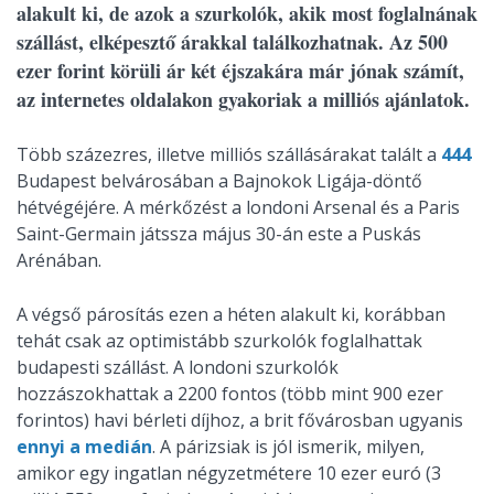
alakult ki, de azok a szurkolók, akik most foglalnának
szállást, elképesztő árakkal találkozhatnak. Az 500
ezer forint körüli ár két éjszakára már jónak számít,
az internetes oldalakon gyakoriak a milliós ajánlatok.
Több százezres, illetve milliós szállásárakat talált a
444
Budapest belvárosában a Bajnokok Ligája-döntő
hétvégéjére. A mérkőzést a londoni Arsenal és a Paris
Saint-Germain játssza május 30-án este a Puskás
Arénában.
A végső párosítás ezen a héten alakult ki, korábban
tehát csak az optimistább szurkolók foglalhattak
budapesti szállást. A londoni szurkolók
hozzászokhattak a 2200 fontos (több mint 900 ezer
forintos) havi bérleti díjhoz, a brit fővárosban ugyanis
ennyi a medián
. A párizsiak is jól ismerik, milyen,
amikor egy ingatlan négyzetmétere 10 ezer euró (3