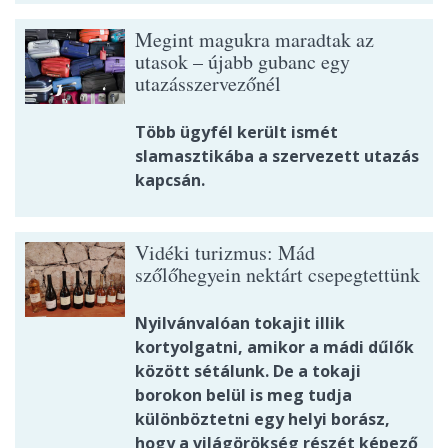
Megint magukra maradtak az
utasok – újabb gubanc egy
utazásszervezőnél
Több ügyfél került ismét
slamasztikába a szervezett utazás
kapcsán.
Vidéki turizmus: Mád
szőlőhegyein nektárt csepegtettünk
Nyilvánvalóan tokajit illik
kortyolgatni, amikor a mádi dűlők
között sétálunk. De a tokaji
borokon belül is meg tudja
különböztetni egy helyi borász,
hogy a világörökség részét képező