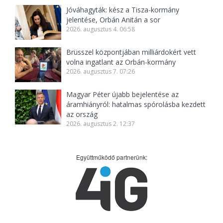
Jóváhagyták: kész a Tisza-kormány
jelentése, Orbán Anitán a sor
2026. augusztus 4. 06:58
Brüsszel központjában milliárdokért vett
volna ingatlant az Orbán-kormány
2026. augusztus 7. 07:26
Magyar Péter újabb bejelentése az
áramhiányról: hatalmas spórolásba kezdett
az ország
2026. augusztus 2. 12:37
Együttműködő partnerünk: