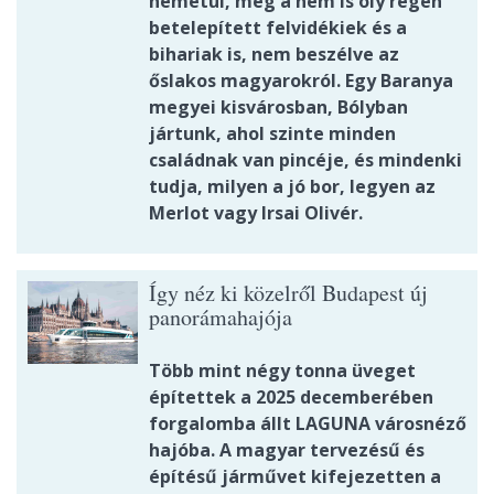
németül, még a nem is oly régen
betelepített felvidékiek és a
bihariak is, nem beszélve az
őslakos magyarokról. Egy Baranya
megyei kisvárosban, Bólyban
jártunk, ahol szinte minden
családnak van pincéje, és mindenki
tudja, milyen a jó bor, legyen az
Merlot vagy Irsai Olivér.
Így néz ki közelről Budapest új
panorámahajója
Több mint négy tonna üveget
építettek a 2025 decemberében
forgalomba állt LAGUNA városnéző
hajóba. A magyar tervezésű és
építésű járművet kifejezetten a