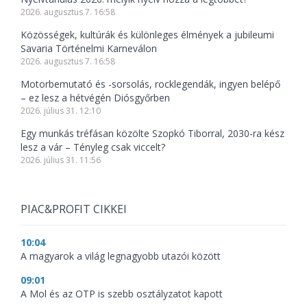
2026. augusztus 7. 16:58
Közösségek, kultúrák és különleges élmények a jubileumi
Savaria Történelmi Karneválon
2026. augusztus 7. 16:58
Motorbemutató és -sorsolás, rocklegendák, ingyen belépő
– ez lesz a hétvégén Diósgyőrben
2026. július 31. 12:10
Egy munkás tréfásan közölte Szopkó Tiborral, 2030-ra kész
lesz a vár – Tényleg csak viccelt?
2026. július 31. 11:56
PIAC&PROFIT CIKKEI
10:04
A magyarok a világ legnagyobb utazói között
09:01
A Mol és az OTP is szebb osztályzatot kapott