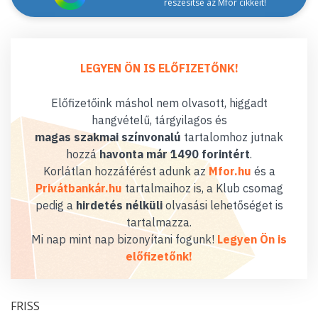
részesítse az Mfor cikkeit!
LEGYEN ÖN IS ELŐFIZETŐNK!
Előfizetőink máshol nem olvasott, higgadt
hangvételű, tárgyilagos és
magas szakmai színvonalú
tartalomhoz jutnak
hozzá
havonta már 1490 forintért
.
Korlátlan hozzáférést adunk az
Mfor.hu
és a
Privátbankár.hu
tartalmaihoz is, a Klub csomag
pedig a
hirdetés nélküli
olvasási lehetőséget is
tartalmazza.
Mi nap mint nap bizonyítani fogunk!
Legyen Ön is
előfizetőnk!
FRISS