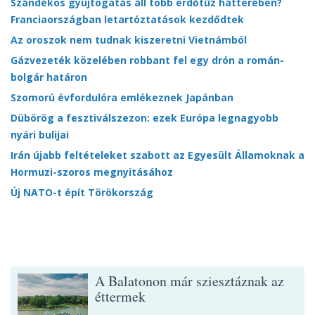
Szándékos gyújtogatás áll több erdőtűz hátterében?
Franciaországban letartóztatások kezdődtek
Az oroszok nem tudnak kiszeretni Vietnámból
Gázvezeték közelében robbant fel egy drón a román-
bolgár határon
Szomorú évfordulóra emlékeznek Japánban
Dübörög a fesztiválszezon: ezek Európa legnagyobb
nyári bulijai
Irán újabb feltételeket szabott az Egyesült Államoknak a
Hormuzi-szoros megnyitásához
Új NATO-t épít Törökország
A Balatonon már sziesztáznak az
éttermek