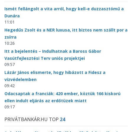
Ismét fellángolt a vita arról, hogy kell-e duzzasztómű a
Dunára
11:01
Hegedűs Zsolt és a NER luxusa, itt biztos nem szállt por a
zsírra
10:26
Itt a bejelentés – Indulhatnak a Baross Gábor
Vasútfejlesztési Terv uniós projektjei
09:57
Lázár János elismerte, hogy hibázott a Fidesz a
vízvédelemben
09:42
Odacsaptak a franciák: 420 ember, köztük 166 kiskorú
ellen indult eljárás az erdőtüzek miatt
09:17
PRIVÁTBANKÁR.HU TOP
24