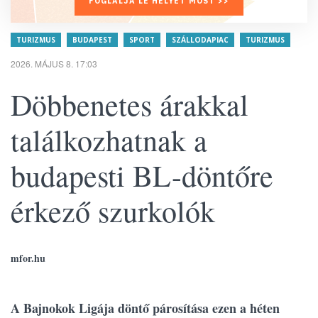
FOGLALJA LE HELYÉT MOST >>
TURIZMUS
BUDAPEST
SPORT
SZÁLLODAPIAC
TURIZMUS
2026. MÁJUS 8. 17:03
Döbbenetes árakkal
találkozhatnak a
budapesti BL-döntőre
érkező szurkolók
mfor.hu
A Bajnokok Ligája döntő párosítása ezen a héten