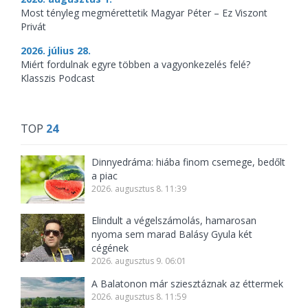
Most tényleg megmérettetik Magyar Péter – Ez Viszont
Privát
2026. július 28.
Miért fordulnak egyre többen a vagyonkezelés felé?
Klasszis Podcast
TOP
24
Dinnyedráma: hiába finom csemege, bedőlt
a piac
2026. augusztus 8. 11:39
Elindult a végelszámolás, hamarosan
nyoma sem marad Balásy Gyula két
cégének
2026. augusztus 9. 06:01
A Balatonon már sziesztáznak az éttermek
2026. augusztus 8. 11:59