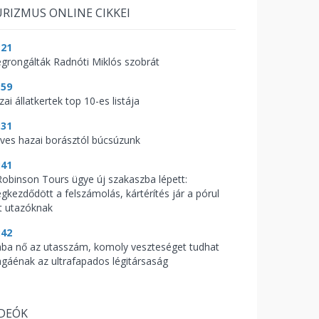
RIZMUS ONLINE CIKKEI
:21
grongálták Radnóti Miklós szobrát
:59
ai állatkertek top 10-es listája
:31
ves hazai borásztól búcsúzunk
:41
Robinson Tours ügye új szakaszba lépett:
gkezdődött a felszámolás, kártérítés jár a pórul
rt utazóknak
:42
ába nő az utasszám, komoly veszteséget tudhat
gáénak az ultrafapados légitársaság
IDEÓK