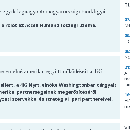
TU
z egyik legnagyobb magyarországi bicikligyár
07
 a rolót az Accell Hunland tószegi üzeme.
Me
06
Haz
06
Ne
21
tre emelné amerikai együttműködéseit a 4iG
A 
me
ellért, a 4iG Nyrt. elnöke Washingtonban tárgyalt
já
merikai partnerségeinek megerősítéséről
16
ati szervekkel és stratégiai ipari partnereivel.
Hi
ma
V