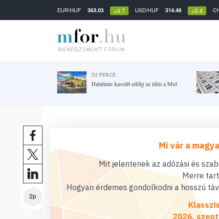
EUR/HUF
USD/HUF
C
363.03
314.48
+0.7
+0.4
32 PERCE
Hatalmas kaszált eddig az idén a Mol
Mi vár a magya
Mit jelentenek az adózási és sza
Merre tar
Hogyan érdemes gondolkodni a hosszú távú
2p
Klasszi
2026. szept