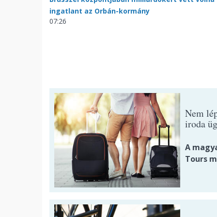
ingatlant az Orbán-kormány
07:26
Nem lép
iroda ü
A magya
Tours m