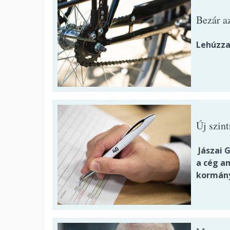
Bezár a
Lehúzza
Új szin
Jászai G
a cég a
kormányz