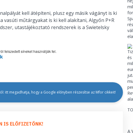
alpályát kell átépíteni, plusz egy másik vágányt is ki
 a vasúti műtárgyakat is ki kell alakítani, Algyőn P+R
ndszer, utastájékoztató rendszerek is a Swietelsky
 felszedett síneket használják fel.
ak
l: itt megadhatja, hogy a Google előnyben részesítse az Mfor cikkeit!
TO
N IS ELŐFIZETŐNK!
A 