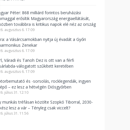
gyar Péter: 868 milliárd forintos beruházási
omaggal erősítik Magyarország energiaellátását,
közben továbbra is kritikus napok elé néz az ország
6. augusztus 6. 17:09
tra: a Vásárcsarnokban nyitja új évadát a Győri
lharmonikus Zenekar
6. augusztus 6. 17:09
l, Váradi és Tanoh Dez is ott van a férfi
sárlabda-válogatott szűkített keretében
6. augusztus 6. 17:09
torbemutató és -sorsolás, rocklegendák, ingyen
lépő – ez lesz a hétvégén Diósgyőrben
6. július 31. 12:10
y munkás tréfásan közölte Szopkó Tiborral, 2030-
kész lesz a vár – Tényleg csak viccelt?
6. július 31. 11:56