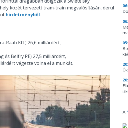
 forinttal drágábban dolgozik a Swietelsky
06
ely közét tervezett tram-train megvalósításán, derül
Dö
ent
hirdetményből
.
06
Ma
ma
-Raab Kft.) 26,6 milliárdért,
05
Bo
ke
és Belfry PE) 27,5 milliárdért,
liárdért végezte volna el a munkát.
20
Ők
20
El
is
A