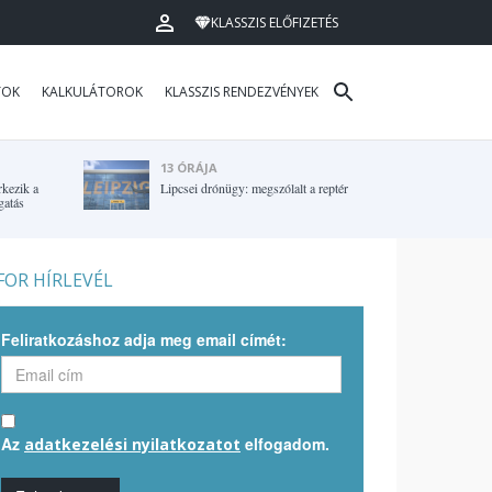
KLASSZIS ELŐFIZETÉS
TOK
KALKULÁTOROK
KLASSZIS RENDEZVÉNYEK
13 ÓRÁJA
rkezik a
Lipcsei drónügy: megszólalt a reptér
gatás
OR HÍRLEVÉL
Feliratkozáshoz adja meg email címét:
Az
elfogadom.
adatkezelési nyilatkozatot