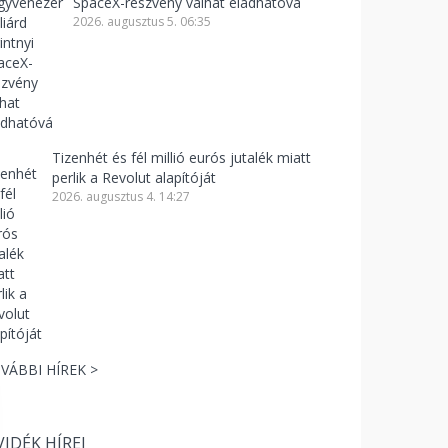
SpaceX-részvény válhat eladhatóvá
2026. augusztus 5. 06:35
Tizenhét és fél millió eurós jutalék miatt
perlik a Revolut alapítóját
2026. augusztus 4. 14:27
VÁBBI HÍREK >
VIDÉK HÍREI