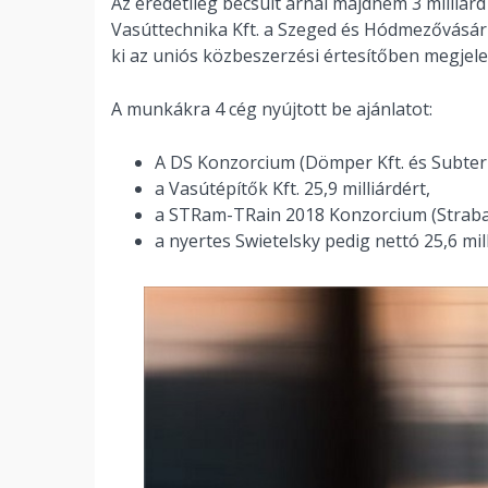
Az eredetileg becsült árnál majdnem 3 milliárd
Vasúttechnika Kft. a Szeged és Hódmezővásárh
ki az uniós közbeszerzési értesítőben megjel
A munkákra 4 cég nyújtott be ajánlatot:
A DS Konzorcium (Dömper Kft. és Subterra
a Vasútépítők Kft. 25,9 milliárdért,
a STRam-TRain 2018 Konzorcium (Strabag 
a nyertes Swietelsky pedig nettó 25,6 mil