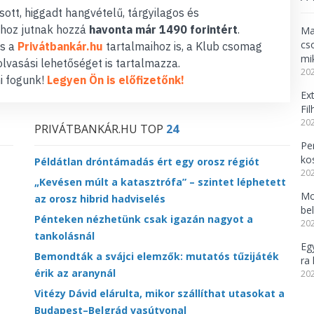
ott, higgadt hangvételű, tárgyilagos és
hoz jutnak hozzá
havonta már 1490 forintért
.
Ma
cs
s a
Privátbankár.hu
tartalmaihoz is, a Klub csomag
mi
lvasási lehetőséget is tartalmazza.
202
i fogunk!
Legyen Ön is előfizetőnk!
Ex
Fi
202
PRIVÁTBANKÁR.HU TOP
24
Per
ko
Példátlan dróntámadás ért egy orosz régiót
202
„Kevésen múlt a katasztrófa” – szintet léphetett
Mo
az orosz hibrid hadviselés
be
Pénteken nézhetünk csak igazán nagyot a
202
tankolásnál
Eg
Bemondták a svájci elemzők: mutatós tűzijáték
ra 
érik az aranynál
202
Vitézy Dávid elárulta, mikor szállíthat utasokat a
Budapest–Belgrád vasútvonal