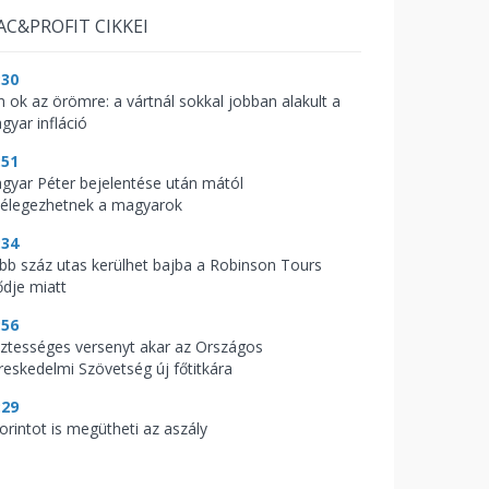
AC&PROFIT CIKKEI
:30
n ok az örömre: a vártnál sokkal jobban alakult a
gyar infláció
:51
gyar Péter bejelentése után mától
llélegezhetnek a magyarok
:34
bb száz utas kerülhet bajba a Robinson Tours
ődje miatt
:56
sztességes versenyt akar az Országos
reskedelmi Szövetség új főtitkára
:29
orintot is megütheti az aszály