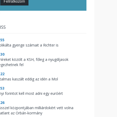
Feliratkozom
ISS
:55
blikálta gyenge számait a Richter is
:30
 híreket közölt a KSH, főleg a nyugdíjasok
legezhetnek fel
:22
talmas kaszált eddig az idén a Mol
:53
nyi forintot kell most adni egy euróért
:26
üsszel központjában milliárdokért vett volna
gatlant az Orbán-kormány