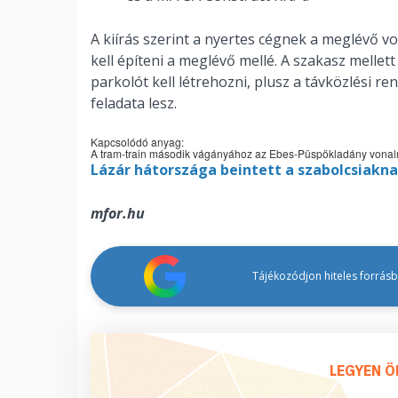
A kiírás szerint a nyertes cégnek a meglévő von
kell építeni a meglévő mellé. A szakasz mellett
parkolót kell létrehozni, plusz a távközlési re
feladata lesz.
Kapcsolódó anyag:
A tram-train második vágányához az Ebes-Püspökladány vonalról
Lázár hátországa beintett a szabolcsiakn
mfor.hu
Tájékozódjon hiteles forrásbó
LEGYEN Ö