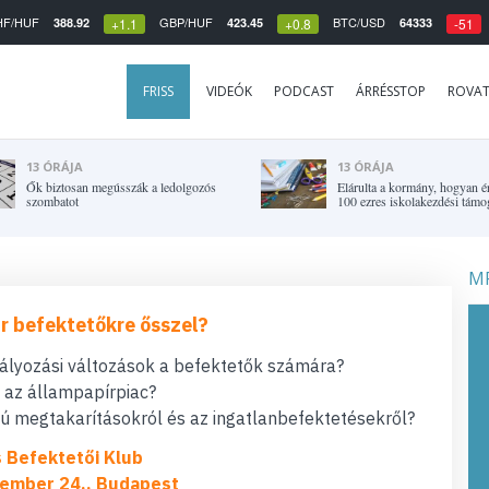
HF/HUF
GBP/HUF
BTC/USD
388.92
423.45
64333
+1.1
+0.8
-51
FRISS
VIDEÓK
PODCAST
ÁRRÉSSTOP
ROVA
13 ÓRÁJA
13 ÓRÁJA
Ők biztosan megússzák a ledolgozós
Elárulta a kormány, hogyan é
szombatot
100 ezres iskolakezdési támo
MF
r befektetőkre ősszel?
bályozási változások a befektetők számára?
t az állampapírpiac?
 megtakarításokról és az ingatlanbefektetésekről?
s Befektetői Klub
ember 24., Budapest