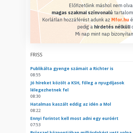
Előfizetőink máshol nem olvas
magas szakmai színvonalú
tartalom
Korlátlan hozzáférést adunk az
Mfor.hu
é
pedig a
hirdetés nélküli
o
Mi nap mint nap bizonyítan
FRISS
Publikálta gyenge számait a Richter is
08:55
Jó híreket közölt a KSH, főleg a nyugdíjasok
lélegezhetnek fel
08:30
Hatalmas kaszált eddig az idén a Mol
08:22
Ennyi forintot kell most adni egy euróért
07:53
Brüsszel központjában milliárdokért vett volna