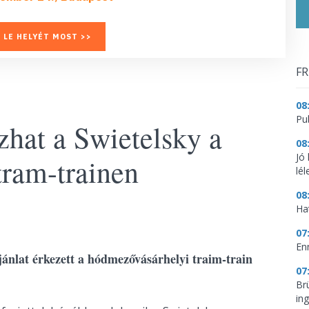
 LE HELYÉT MOST >>
FR
08
Pu
zhat a Swietelsky a
08
Jó
tram-trainen
lé
08
Ha
07
En
jánlat érkezett a hódmezővásárhelyi traim-train
07
Br
in