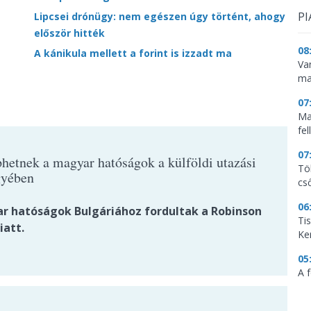
PI
Lipcsei drónügy: nem egészen úgy történt, ahogy
először hitték
08
A kánikula mellett a forint is izzadt ma
Va
ma
07
Ma
fe
07
hetnek a magyar hatóságok a külföldi utazási
Tö
gyében
cs
06
r hatóságok Bulgáriához fordultak a Robinson
Ti
iatt.
Ke
05
A f