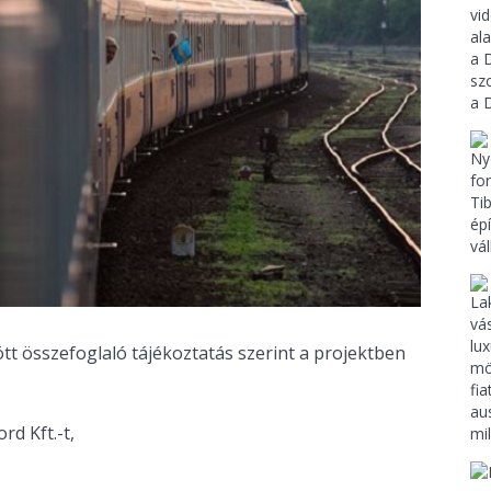
tt összefoglaló tájékoztatás szerint a projektben
rd Kft.-t,