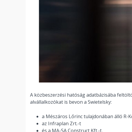
A közbeszerzési hatóság adatbázisába feltöltö
alvállalkozókat is bevon a Swietelsky:
a Mészáros Lőrinc tulajdonában álló R-Ko
az Infraplan Zrt.-t
és a MA-SA Construct Kft.-t.