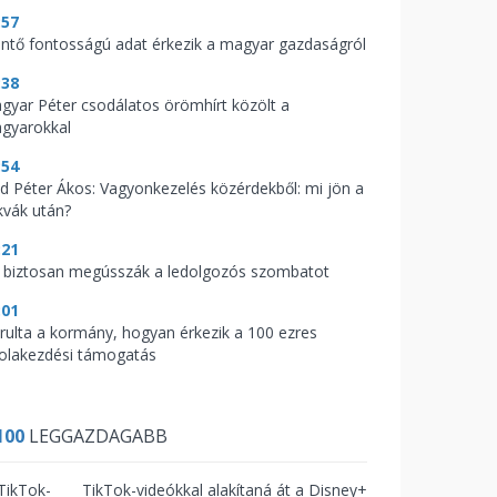
:57
ntő fontosságú adat érkezik a magyar gazdaságról
:38
gyar Péter csodálatos örömhírt közölt a
gyarokkal
:54
d Péter Ákos: Vagyonkezelés közérdekből: mi jön a
kvák után?
:21
 biztosan megússzák a ledolgozós szombatot
:01
árulta a kormány, hogyan érkezik a 100 ezres
kolakezdési támogatás
100
LEGGAZDAGABB
TikTok-videókkal alakítaná át a Disney+