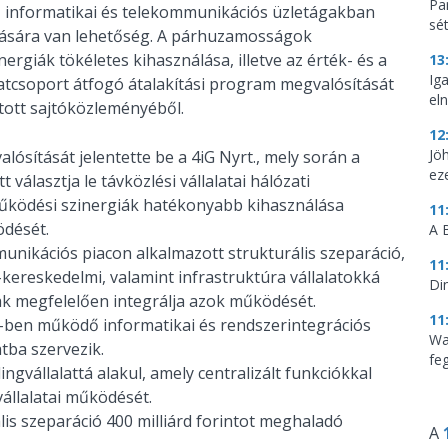
Par
 informatikai és telekommunikációs üzletágakban
sé
ázására van lehetőség. A párhuzamosságok
ergiák tökéletes kihasználása, illetve az érték- és a
13
Ig
atcsoport átfogó átalakítási program megvalósítását
eln
atott sajtóközleményéből.
12
Jö
sítását jelentette be a 4iG Nyrt., mely során a
ez
választja le távközlési vállalatai hálózati
 működési szinergiák hatékonyabb kihasználása
11
ödését.
A 
nikációs piacon alkalmazott strukturális szeparáció,
11
ti-kereskedelmi, valamint infrastruktúra vállalatokká
Di
nak megfelelően integrálja azok működését.
11
t.-ben működő informatikai és rendszerintegrációs
Wa
tba szervezik.
feg
dingvállalattá alakul, amely centralizált funkciókkal
vállalatai működését.
lis szeparáció 400 milliárd forintot meghaladó
A