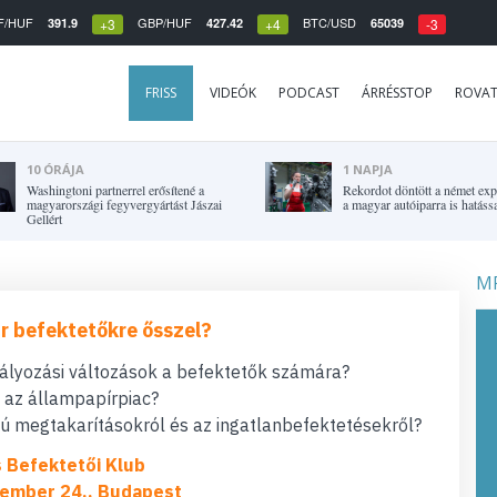
F/HUF
GBP/HUF
BTC/USD
391.9
427.42
65039
+3
+4
-3
FRISS
VIDEÓK
PODCAST
ÁRRÉSSTOP
ROVA
10 ÓRÁJA
1 NAPJA
Washingtoni partnerrel erősítené a
Rekordot döntött a német expo
magyarországi fegyvergyártást Jászai
a magyar autóiparra is hatássa
Gellért
MF
r befektetőkre ősszel?
bályozási változások a befektetők számára?
t az állampapírpiac?
 megtakarításokról és az ingatlanbefektetésekről?
s Befektetői Klub
ember 24., Budapest