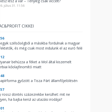
kész lesz a vár – Tényleg csak viccelt?
6. július 31. 11:56
AC&PROFIT CIKKEI
:56
 egyik szélsőségből a másikba fordulnak a magyar
fektetők, és még csak most indulunk el az euró felé
:12
Ryanair behúzza a féket a Mol által kiszemelt
erbiai kőolajfinomító miatt
:48
papírforma győzött a Tisza Párt államfőjelölésén
:57
y rossz döntés százezrekbe kerülhet: mit ne
gyen, ha bajba kerül az utazási irodája?
:01