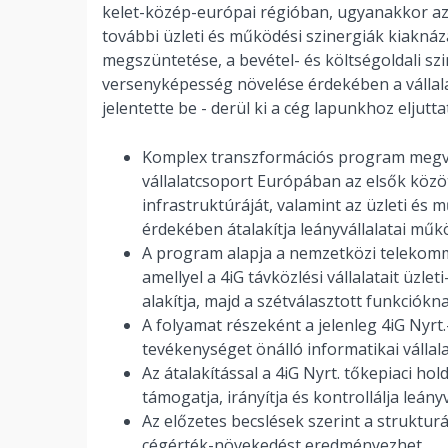
kelet-közép-európai régióban, ugyanakkor az
további üzleti és működési szinergiák kiakn
megszüntetése, a bevétel- és költségoldali szin
versenyképesség növelése érdekében a vállal
jelentette be - derül ki a cég lapunkhoz eljutt
Komplex transzformációs program megvaló
vállalatcsoport Európában az elsők között 
infrastruktúráját, valamint az üzleti és
érdekében átalakítja leányvállalatai műk
A program alapja a nemzetközi telekommu
amellyel a 4iG távközlési vállalatait üzle
alakítja, majd a szétválasztott funkciók
A folyamat részeként a jelenleg 4iG Nyr
tevékenységet önálló informatikai vállala
Az átalakítással a 4iG Nyrt. tőkepiaci hol
támogatja, irányítja és kontrollálja leány
Az előzetes becslések szerint a strukturá
cégérték-növekedést eredményezhet.