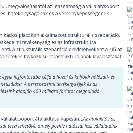
l, megvalósításától az igazgatóság a vállalatcsoport
ési hatékonyságának és a versenyképességének
kációs piacokon alkalmazott strukturális szeparáció,
eskedelmi tevékenység és az infrastruktúra
lenti. A strukturális szeparáció eredményeként a 4iG az
vezetékes távközlési infrastruktúrájának leválasztását.
gyik legfontosabb célja a hazai és külföldi hálózati- és
netizálása. A kereskedelmi tevékenységek és az
csléseink alapján 400 milliárd forintot meghaladó
 vállalatcsoport átalakítása kapcsán. „
Az átalakítás az
át teszi lehetővé, amely pozitív hatással lesz vállalataink