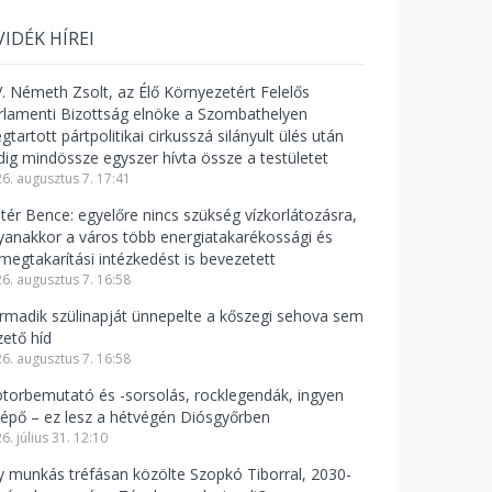
VIDÉK HÍREI
V. Németh Zsolt, az Élő Környezetért Felelős
rlamenti Bizottság elnöke a Szombathelyen
tartott pártpolitikai cirkusszá silányult ülés után
dig mindössze egyszer hívta össze a testületet
6. augusztus 7. 17:41
ntér Bence: egyelőre nincs szükség vízkorlátozásra,
yanakkor a város több energiatakarékossági és
zmegtakarítási intézkedést is bevezetett
6. augusztus 7. 16:58
rmadik szülinapját ünnepelte a kőszegi sehova sem
zető híd
6. augusztus 7. 16:58
torbemutató és -sorsolás, rocklegendák, ingyen
lépő – ez lesz a hétvégén Diósgyőrben
6. július 31. 12:10
y munkás tréfásan közölte Szopkó Tiborral, 2030-