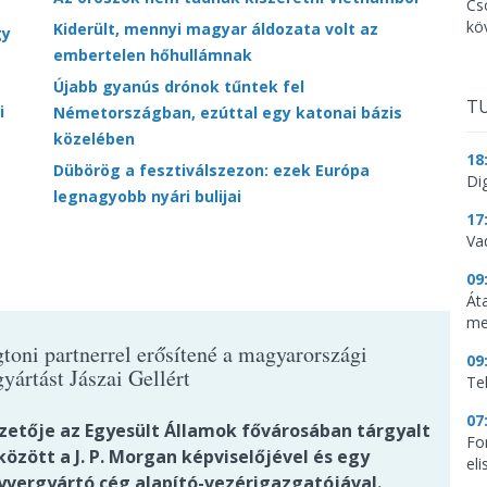
Cs
kö
Kiderült, mennyi magyar áldozata volt az
gy
embertelen hőhullámnak
Újabb gyanús drónok tűntek fel
TU
i
Németországban, ezúttal egy katonai bázis
közelében
18
Dübörög a fesztiválszezon: ezek Európa
Dig
legnagyobb nyári bulijai
17
Va
09
Át
me
toni partnerrel erősítené a magyarországi
09
yártást Jászai Gellért
Te
07
ezetője az Egyesült Államok fővárosában tárgyalt
Fo
özött a J. P. Morgan képviselőjével és egy
el
yvergyártó cég alapító-vezérigazgatójával.