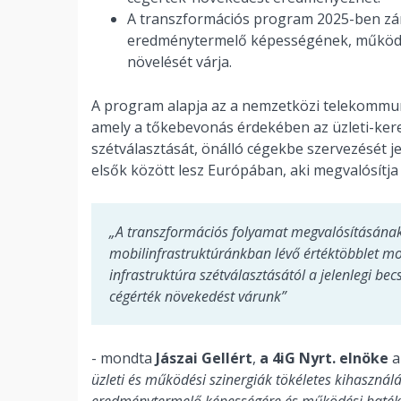
A transzformációs program 2025-ben záru
eredménytermelő képességének, működ
növelését várja.
A program alapja az a nemzetközi telekommuni
amely a tőkebevonás érdekében az üzleti-ker
szétválasztását, önálló cégekbe szervezését je
elsők között lesz Európában, aki megvalósítja 
„A transzformációs folyamat megvalósításának e
mobilinfrastruktúránkban lévő értéktöbblet mo
infrastruktúra szétválasztásától a jelenlegi be
cégérték növekedést várunk”
- mondta
Jászai Gellért
,
a 4iG Nyrt. elnöke
a
üzleti és működési szinergiák tökéletes kihasználás