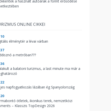
ökkentek a használt autóárak a forint erősödése
vetkeztében
RIZMUS ONLINE CIKKEI
:10
itális élménytér a lévai várban
:37
ddisznó a metróban???
:36
alakult a balatoni turizmus, a last minute ma már a
ghatározó
:22
ljes napfogyatkozás lázában ég Spanyolország
:20
rmabontó ötletek, ikonikus terek, nemzetközi
ismerés – Klasszis TopDesign 2026