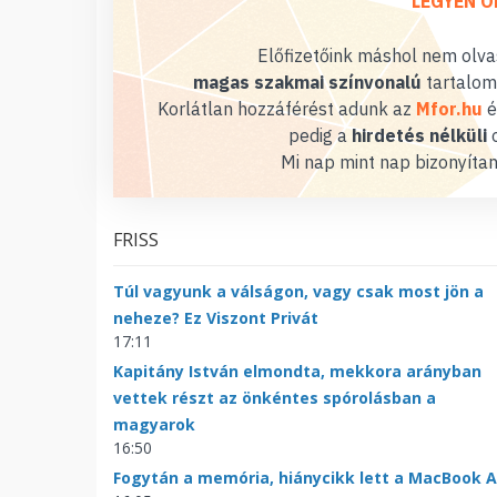
LEGYEN Ö
Előfizetőink máshol nem olvas
magas szakmai színvonalú
tartalom
Korlátlan hozzáférést adunk az
Mfor.hu
é
pedig a
hirdetés nélküli
o
Mi nap mint nap bizonyítan
FRISS
Túl vagyunk a válságon, vagy csak most jön a
neheze? Ez Viszont Privát
17:11
Kapitány István elmondta, mekkora arányban
vettek részt az önkéntes spórolásban a
magyarok
16:50
Fogytán a memória, hiánycikk lett a MacBook A