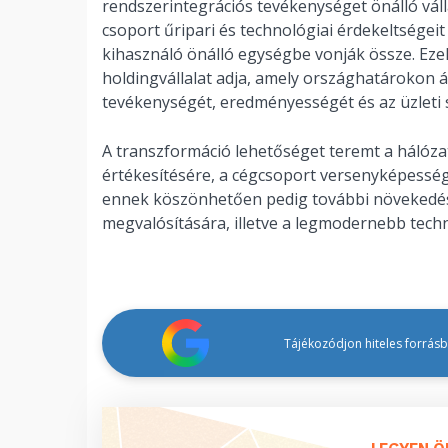
rendszerintegrációs tevékenységet önálló vál
csoport űripari és technológiai érdekeltségei
kihasználó önálló egységbe vonják össze. Ezek
holdingvállalat adja, amely országhatárokon á
tevékenységét, eredményességét és az üzleti s
A transzformáció lehetőséget teremt a hálóza
értékesítésére, a cégcsoport versenyképesség
ennek köszönhetően pedig további növekedésre
megvalósítására, illetve a legmodernebb techn
Tájékozódjon hiteles forrásbó