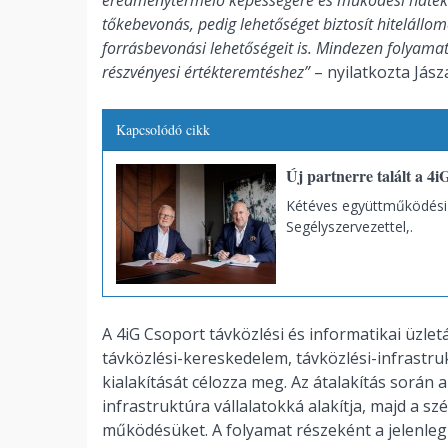
eredménytermelő képességére és működési hatékon
tőkebevonás, pedig lehetőséget biztosít hitelállom
forrásbevonási lehetőségeit is.
Mindezen folyamato
részvényesi értékteremtéshez”
– nyilatkozta Jász
Kapcsolódó cikk
Új partnerre talált a 4
Kétéves együttműködési 
Segélyszervezettel,.
A 4iG Csoport távközlési és informatikai üzlet
távközlési-kereskedelem, távközlési-infrastr
kialakítását célozza meg. Az átalakítás során a
infrastruktúra vállalatokká alakítja, majd a s
működésüket. A folyamat részeként a jelenleg