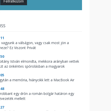
Feliratkozom
ISS
:11
l vagyunk a válságon, vagy csak most jön a
heze? Ez Viszont Privát
:50
pitány István elmondta, mekkora arányban vettek
szt az önkéntes spórolásban a magyarok
:05
gytán a memória, hiánycikk lett a MacBook Air
:48
lrobbant egy drón a román-bolgár határon egy
zvezeték mellett
:27