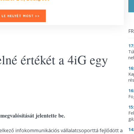
 LE HELYÉT MOST >>
FR
17
Tú
lné értékét a 4iG egy
ne
16
Ka
ré
16
Fo
15
Fe
megvalósítását jelentette be.
gá
14
delkező infokommunikációs vállalatcsoporttá fejlődött a