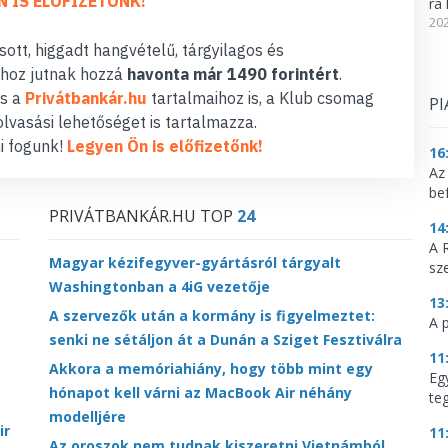
N IS ELŐFIZETŐNK!
ra 
202
ott, higgadt hangvételű, tárgyilagos és
hoz jutnak hozzá
havonta már 1490 forintért
.
s a
Privátbankár.hu
tartalmaihoz is, a Klub csomag
PI
lvasási lehetőséget is tartalmazza.
i fogunk!
Legyen Ön is előfizetőnk!
16
Az
be
PRIVÁTBANKÁR.HU TOP
24
14
A 
Magyar kézifegyver-gyártásról tárgyalt
sz
Washingtonban a 4iG vezetője
13
A szervezők után a kormány is figyelmeztet:
A 
senki ne sétáljon át a Dunán a Sziget Fesztiválra
11
Akkora a memóriahiány, hogy több mint egy
Eg
hónapot kell várni az MacBook Air néhány
te
modelljére
ir
11
Az oroszok nem tudnak kiszeretni Vietnámból