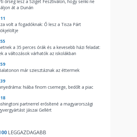
ti őrség lesz a Sziget Fesztiválon, hogy senki ne
táljon át a Dunán
:11
aza volt a fogadóknak: Ő lesz a Tisza Párt
ökjelöltje
:55
hetnek a 35 perces órák és a kevesebb házi feladat:
ek a változások várhatók az iskolákban
:59
Balatonon már sziesztáznak az éttermek
:39
nnyedráma: hiába finom csemege, bedőlt a piac
:18
shingtoni partnerrel erősítené a magyarországi
yvergyártást Jászai Gellért
100
LEGGAZDAGABB