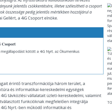
yságra. Az infrastruktúra vállalatunkban tervezett
ányunk jelentős csökkentésére, illetve
szélesítheti a csoport
k összessége pedig jelentős mértékben hozzájárul a
ai Gellért, a 4iG Csoport elnöke.
iG Csoport
megállapodást kötött a 4iG Nyrt. az Ökumenikus
ágait érintő transzformációja három terület, a
uktúra és informatikai-kereskedelmi egységek
 4iG távközlési vállalatait üzleti-kereskedelmi, valamint
zétválasztott funkcióknak megfelelően integrálja
TO
 4iG Nyrt.-ben működő informatikai és