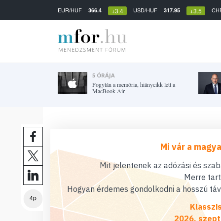
EUR/HUF
USD/HUF
CH
366.4
317.95
+3.4
+3.5
5 ÓRÁJA
Fogytán a memória, hiánycikk lett a
MacBook Air
Mi vár a magya
Mit jelentenek az adózási és sza
Merre tar
Hogyan érdemes gondolkodni a hosszú távú
4p
Klasszi
2026. szept