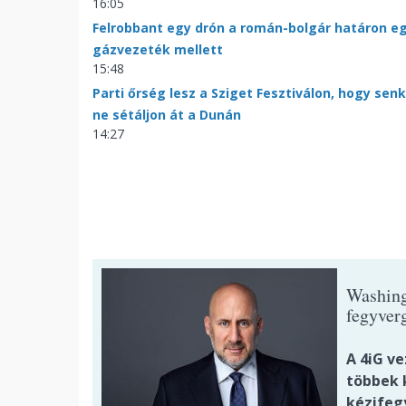
16:05
Felrobbant egy drón a román-bolgár határon e
gázvezeték mellett
15:48
Parti őrség lesz a Sziget Fesztiválon, hogy senk
ne sétáljon át a Dunán
14:27
Washing
fegyverg
A 4iG v
többek k
kézifeg