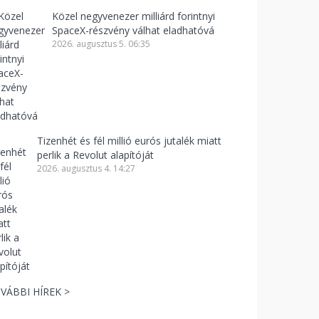
Közel negyvenezer milliárd forintnyi
SpaceX-részvény válhat eladhatóvá
2026. augusztus 5. 06:35
Tizenhét és fél millió eurós jutalék miatt
perlik a Revolut alapítóját
2026. augusztus 4. 14:27
VÁBBI HÍREK >