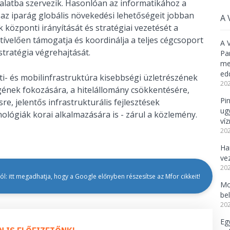
lalatba szervezik. Hasonlóan az informatikához a
t az iparág globális növekedési lehetőségeit jobban
A 
 központi irányítását és stratégiai vezetését a
tívelően támogatja és koordinálja a teljes cégcsoport
A 
tratégia végrehajtását.
Pa
meg
ed
ti- és mobilinfrastruktúra kisebbségi üzletrészének
202
ének fokozására, a hitelállomány csökkentésére,
Pi
, jelentős infrastrukturális fejlesztések
ug
ológiák korai alkalmazására is - zárul a közlemény.
ví
202
Ha
ve
202
l: itt megadhatja, hogy a Google előnyben részesítse az Mfor cikkeit!
Mo
be
202
Eg