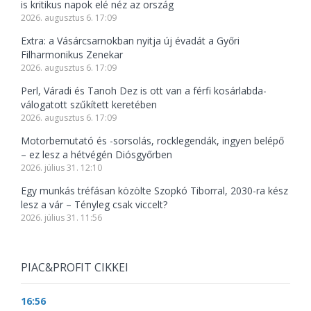
is kritikus napok elé néz az ország
2026. augusztus 6. 17:09
Extra: a Vásárcsarnokban nyitja új évadát a Győri
Filharmonikus Zenekar
2026. augusztus 6. 17:09
Perl, Váradi és Tanoh Dez is ott van a férfi kosárlabda-
válogatott szűkített keretében
2026. augusztus 6. 17:09
Motorbemutató és -sorsolás, rocklegendák, ingyen belépő
– ez lesz a hétvégén Diósgyőrben
2026. július 31. 12:10
Egy munkás tréfásan közölte Szopkó Tiborral, 2030-ra kész
lesz a vár – Tényleg csak viccelt?
2026. július 31. 11:56
PIAC&PROFIT CIKKEI
16:56