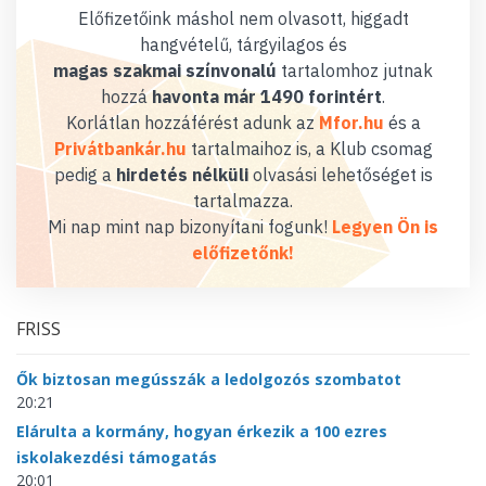
Előfizetőink máshol nem olvasott, higgadt
hangvételű, tárgyilagos és
magas szakmai színvonalú
tartalomhoz jutnak
hozzá
havonta már 1490 forintért
.
Korlátlan hozzáférést adunk az
Mfor.hu
és a
Privátbankár.hu
tartalmaihoz is, a Klub csomag
pedig a
hirdetés nélküli
olvasási lehetőséget is
tartalmazza.
Mi nap mint nap bizonyítani fogunk!
Legyen Ön is
előfizetőnk!
FRISS
Ők biztosan megússzák a ledolgozós szombatot
20:21
Elárulta a kormány, hogyan érkezik a 100 ezres
iskolakezdési támogatás
20:01