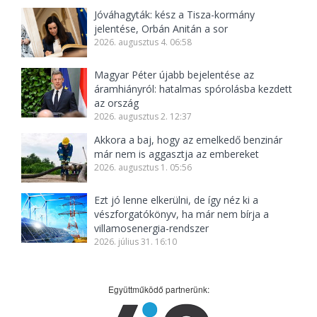
Jóváhagyták: kész a Tisza-kormány
jelentése, Orbán Anitán a sor
2026. augusztus 4. 06:58
Magyar Péter újabb bejelentése az
áramhiányról: hatalmas spórolásba kezdett
az ország
2026. augusztus 2. 12:37
Akkora a baj, hogy az emelkedő benzinár
már nem is aggasztja az embereket
2026. augusztus 1. 05:56
Ezt jó lenne elkerülni, de így néz ki a
vészforgatókönyv, ha már nem bírja a
villamosenergia-rendszer
2026. július 31. 16:10
Együttműködő partnerünk: