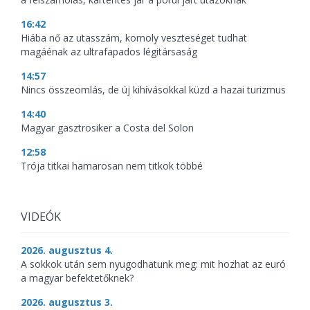
16:42
Hiába nő az utasszám, komoly veszteséget tudhat
magáénak az ultrafapados légitársaság
14:57
Nincs összeomlás, de új kihívásokkal küzd a hazai turizmus
14:40
Magyar gasztrosiker a Costa del Solon
12:58
Trója titkai hamarosan nem titkok többé
VIDEÓK
2026. augusztus 4.
A sokkok után sem nyugodhatunk meg: mit hozhat az euró
a magyar befektetőknek?
2026. augusztus 3.