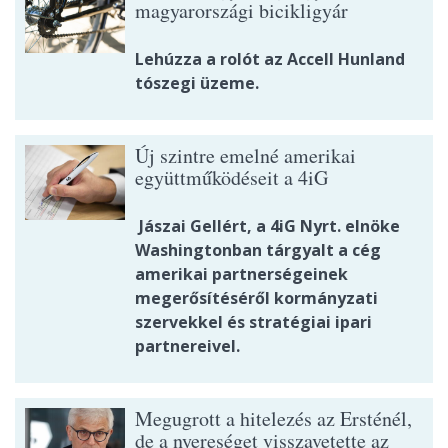
magyarországi bicikligyár
Lehúzza a rolót az Accell Hunland
tószegi üzeme.
Új szintre emelné amerikai
együttműködéseit a 4iG
Jászai Gellért, a 4iG Nyrt. elnöke
Washingtonban tárgyalt a cég
amerikai partnerségeinek
megerősítéséről kormányzati
szervekkel és stratégiai ipari
partnereivel.
Megugrott a hitelezés az Ersténél,
de a nyereséget visszavetette az