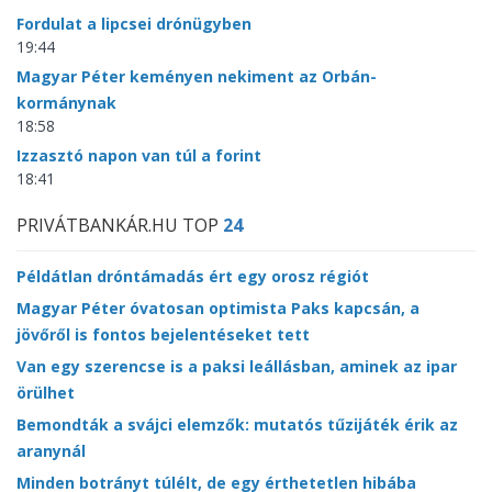
Fordulat a lipcsei drónügyben
19:44
Magyar Péter keményen nekiment az Orbán-
kormánynak
18:58
Izzasztó napon van túl a forint
18:41
PRIVÁTBANKÁR.HU TOP
24
Példátlan dróntámadás ért egy orosz régiót
Magyar Péter óvatosan optimista Paks kapcsán, a
jövőről is fontos bejelentéseket tett
Van egy szerencse is a paksi leállásban, aminek az ipar
örülhet
Bemondták a svájci elemzők: mutatós tűzijáték érik az
aranynál
Minden botrányt túlélt, de egy érthetetlen hibába