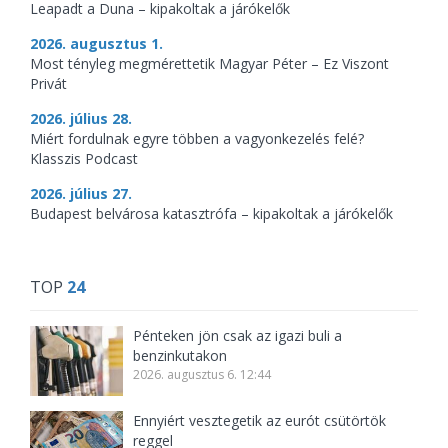
Leapadt a Duna – kipakoltak a járókelők
2026. augusztus 1.
Most tényleg megmérettetik Magyar Péter – Ez Viszont
Privát
2026. július 28.
Miért fordulnak egyre többen a vagyonkezelés felé?
Klasszis Podcast
2026. július 27.
Budapest belvárosa katasztrófa – kipakoltak a járókelők
TOP
24
Pénteken jön csak az igazi buli a
benzinkutakon
2026. augusztus 6. 12:44
Ennyiért vesztegetik az eurót csütörtök
reggel