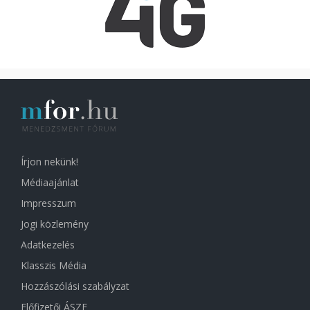
Írjon nekünk!
Médiaajánlat
Impresszum
Jogi közlemény
Adatkezelés
Klasszis Média
Hozzászólási szabályzat
Előfizetői ÁSZF