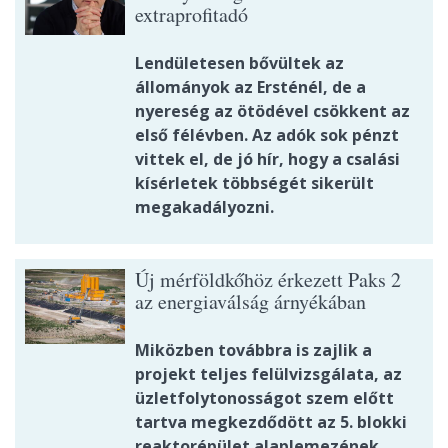
extraprofitadó
Lendületesen bővültek az
állományok az Ersténél, de a
nyereség az ötödével csökkent az
első félévben. Az adók sok pénzt
vittek el, de jó hír, hogy a csalási
kísérletek többségét sikerült
megakadályozni.
Új mérföldkőhöz érkezett Paks 2
az energiaválság árnyékában
Miközben továbbra is zajlik a
projekt teljes felülvizsgálata, az
üzletfolytonosságot szem előtt
tartva megkezdődött az 5. blokki
reaktorépület alaplemezének