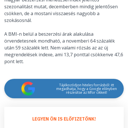
szezonalitást mutat, decemberben mindig jelentősen
csökken, de a mostani visszaesés nagyobb a
szokásosnál.
A BMI-n belül a beszerzési árak alakulása
örvendetesnek mondható, a novemberi 64 százalék
után 59 százalék lett. Nem valami rózsás az az új
megrendelések indexe, ami 13,7 ponttal csökkenve 47,6
pont lett.
Tájékozódjon hiteles forrásból: itt
megadhatja, hogy a Google előnyben
részesítse az Mfor cikkeit!
LEGYEN ÖN IS ELŐFIZETŐNK!