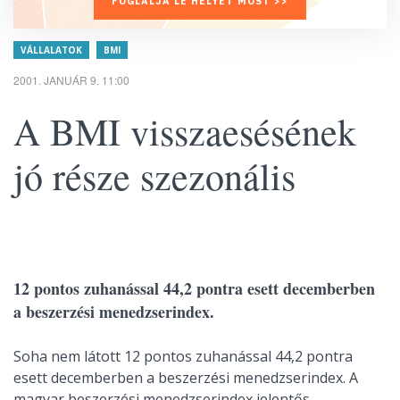
FOGLALJA LE HELYÉT MOST >>
VÁLLALATOK
BMI
2001. JANUÁR 9. 11:00
A BMI visszaesésének
jó része szezonális
12 pontos zuhanással 44,2 pontra esett decemberben
a beszerzési menedzserindex.
Soha nem látott 12 pontos zuhanással 44,2 pontra
esett decemberben a beszerzési menedzserindex. A
magyar beszerzési menedzserindex jelentős