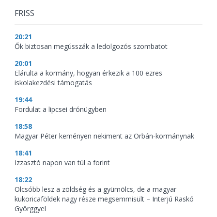
FRISS
20:21
Ők biztosan megússzák a ledolgozós szombatot
20:01
Elárulta a kormány, hogyan érkezik a 100 ezres
iskolakezdési támogatás
19:44
Fordulat a lipcsei drónügyben
18:58
Magyar Péter keményen nekiment az Orbán-kormánynak
18:41
Izzasztó napon van túl a forint
18:22
Olcsóbb lesz a zöldség és a gyümölcs, de a magyar
kukoricaföldek nagy része megsemmisült – Interjú Raskó
Györggyel