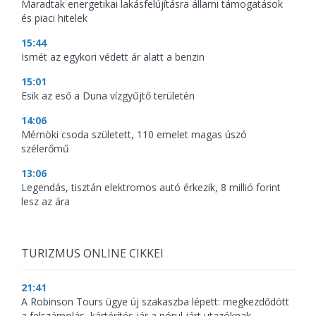
Maradtak energetikai lakásfelújításra állami támogatások
és piaci hitelek
15:44
Ismét az egykori védett ár alatt a benzin
15:01
Esik az eső a Duna vízgyűjtő területén
14:06
Mérnöki csoda született, 110 emelet magas úszó
szélerőmű
13:06
Legendás, tisztán elektromos autó érkezik, 8 millió forint
lesz az ára
TURIZMUS ONLINE CIKKEI
21:41
A Robinson Tours ügye új szakaszba lépett: megkezdődött
a felszámolás, kártérítés jár a pórul járt utazóknak