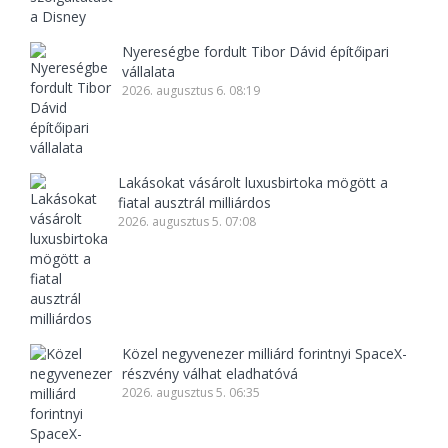
Nyereségbe fordult Tibor Dávid építőipari
vállalata
2026. augusztus 6. 08:19
Lakásokat vásárolt luxusbirtoka mögött a
fiatal ausztrál milliárdos
2026. augusztus 5. 07:08
Közel negyvenezer milliárd forintnyi SpaceX-
részvény válhat eladhatóvá
2026. augusztus 5. 06:35