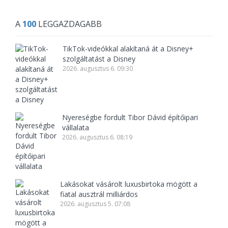
A
100
LEGGAZDAGABB
TikTok-videókkal alakítaná át a Disney+
szolgáltatást a Disney
2026. augusztus 6. 09:30
Nyereségbe fordult Tibor Dávid építőipari
vállalata
2026. augusztus 6. 08:19
Lakásokat vásárolt luxusbirtoka mögött a
fiatal ausztrál milliárdos
2026. augusztus 5. 07:08