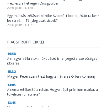
– ez lesz a hétvégén Diósgyőrben
2026. július 31. 12:10
Egy munkás tréfásan közölte Szopkó Tiborral, 2030-ra kész
lesz a vár – Tényleg csak viccelt?
2026. július 31. 11:56
PIAC&PROFIT CIKKEI
16:58
A magyar vállalatok működését is fenyegeti a szélsőséges
időjárás
15:32
Magyar Péter szerint ezt hagyta hátra az Orbán-kormány
14:05
A néma értékesítő a ruhán: Hogyan épít prémium márkát a
tökéletes ruhacímke?
13:45