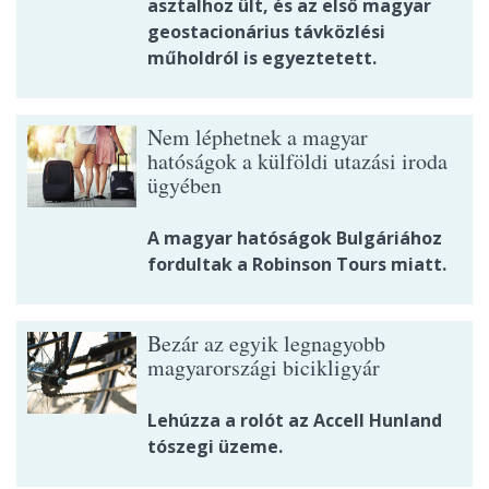
asztalhoz ült, és az első magyar
geostacionárius távközlési
műholdról is egyeztetett.
Nem léphetnek a magyar
hatóságok a külföldi utazási iroda
ügyében
A magyar hatóságok Bulgáriához
fordultak a Robinson Tours miatt.
Bezár az egyik legnagyobb
magyarországi bicikligyár
Lehúzza a rolót az Accell Hunland
tószegi üzeme.