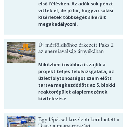
első félévben. Az adók sok pénzt
vittek el, de jó hír, hogy a csalási
kísérletek többségét sikerült
megakadályozni.
Új mérföldkőhöz érkezett Paks 2
az energiaválság árnyékában
Miközben továbbra is zajlik a
projekt teljes felülvizsgálata, az
üzletfolytonosságot szem előtt
tartva megkezdődött az 5. blokki
reaktorépület alaplemezének
kivitelezése.
Egy lépéssel közelebb kerülhetett a
Tesco a magyarországi