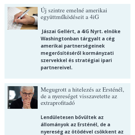
Új szintre emelné amerikai
együttműködéseit a 4iG
Jászai Gellért, a 4iG Nyrt. elnöke
Washingtonban tárgyalt a cég
amerikai partnerségeinek
megerősítéséről kormányzati
szervekkel és stratégiai ipari
partnereivel.
Megugrott a hitelezés az Ersténél,
de a nyereséget visszavetette az
extraprofitadó
Lendületesen bővültek az
állományok az Ersténél, de a
nyereség az ötödével csökkent az