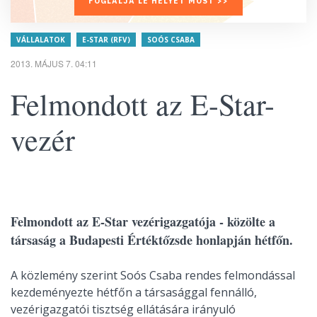
FOGLALJA LE HELYÉT MOST >>
VÁLLALATOK
E-STAR (RFV)
SOÓS CSABA
2013. MÁJUS 7. 04:11
Felmondott az E-Star-
vezér
Felmondott az E-Star vezérigazgatója - közölte a
társaság a Budapesti Értéktőzsde honlapján hétfőn.
A közlemény szerint Soós Csaba rendes felmondással
kezdeményezte hétfőn a társasággal fennálló,
vezérigazgatói tisztség ellátására irányuló