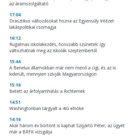
az áramszolgáltató
17:04
Drasztikus változásokat hozna az Egyensúly Intézet
lakáspolitikai csomagja
16:12
Rugalmas iskolakezdés, hosszabb szünetek: így
változhatnak meg az iskolák szeptembertől
15:44
A Benelux államokban már nem menő a cigi, és az is
kiderült, mennyien szívják Magyarországon
15:16
Betett az árfolyamhatás a Richternek
14:51
Washingtonban tárgyalt a 4iG elnöke
14:16
Akár három év börtönt is kaphat Szijjártó Péter, az ügyét
már a BRFK vizsgálja