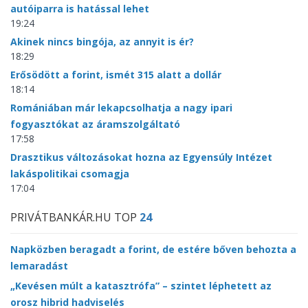
autóiparra is hatással lehet
19:24
Akinek nincs bingója, az annyit is ér?
18:29
Erősödött a forint, ismét 315 alatt a dollár
18:14
Romániában már lekapcsolhatja a nagy ipari
fogyasztókat az áramszolgáltató
17:58
Drasztikus változásokat hozna az Egyensúly Intézet
lakáspolitikai csomagja
17:04
PRIVÁTBANKÁR.HU TOP
24
Napközben beragadt a forint, de estére bőven behozta a
lemaradást
„Kevésen múlt a katasztrófa” – szintet léphetett az
orosz hibrid hadviselés