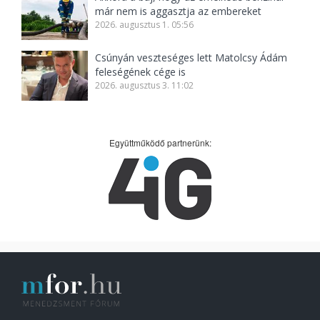
már nem is aggasztja az embereket
2026. augusztus 1. 05:56
Csúnyán veszteséges lett Matolcsy Ádám
feleségének cége is
2026. augusztus 3. 11:02
Együttműködő partnerünk: