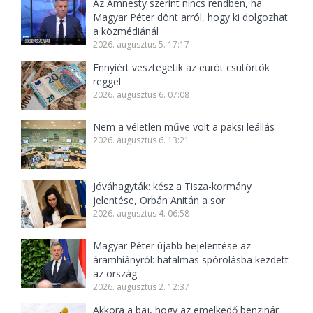
Az Amnesty szerint nincs rendben, ha
Magyar Péter dönt arról, hogy ki dolgozhat
a közmédiánál
2026. augusztus 5. 17:17
Ennyiért vesztegetik az eurót csütörtök
reggel
2026. augusztus 6. 07:08
Nem a véletlen műve volt a paksi leállás
2026. augusztus 6. 13:21
Jóváhagyták: kész a Tisza-kormány
jelentése, Orbán Anitán a sor
2026. augusztus 4. 06:58
Magyar Péter újabb bejelentése az
áramhiányról: hatalmas spórolásba kezdett
az ország
2026. augusztus 2. 12:37
Akkora a baj, hogy az emelkedő benzinár