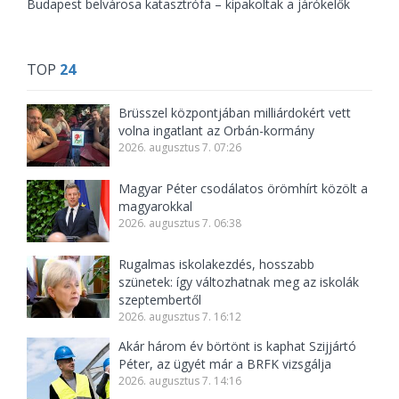
Budapest belvárosa katasztrófa – kipakoltak a járókelők
TOP
24
Brüsszel központjában milliárdokért vett
volna ingatlant az Orbán-kormány
2026. augusztus 7. 07:26
Magyar Péter csodálatos örömhírt közölt a
magyarokkal
2026. augusztus 7. 06:38
Rugalmas iskolakezdés, hosszabb
szünetek: így változhatnak meg az iskolák
szeptembertől
2026. augusztus 7. 16:12
Akár három év börtönt is kaphat Szijjártó
Péter, az ügyét már a BRFK vizsgálja
2026. augusztus 7. 14:16