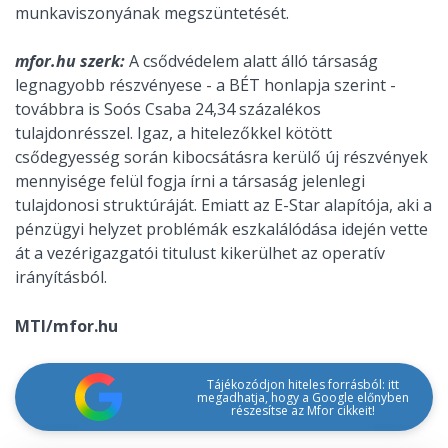
munkaviszonyának megszüntetését.
mfor.hu szerk:
A csődvédelem alatt álló társaság
legnagyobb részvényese - a BÉT honlapja szerint -
továbbra is Soós Csaba 24,34 százalékos
tulajdonrésszel. Igaz, a hitelezőkkel kötött
csődegyesség során kibocsátásra kerülő új részvények
mennyisége felül fogja írni a társaság jelenlegi
tulajdonosi struktúráját. Emiatt az E-Star alapítója, aki a
pénzügyi helyzet problémák eszkalálódása idején vette
át a vezérigazgatói titulust kikerülhet az operatív
irányításból.
MTI/mfor.hu
Tájékozódjon hiteles forrásból: itt
megadhatja, hogy a Google előnyben
részesítse az Mfor cikkeit!