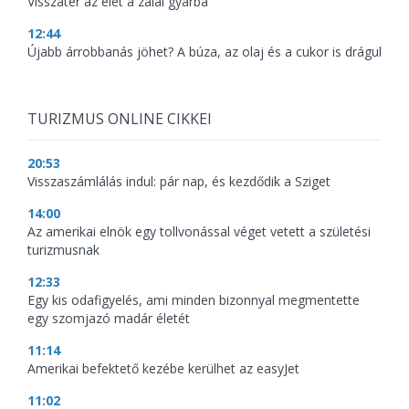
Visszatér az élet a zalai gyárba
12:44
Újabb árrobbanás jöhet? A búza, az olaj és a cukor is drágul
TURIZMUS ONLINE CIKKEI
20:53
Visszaszámlálás indul: pár nap, és kezdődik a Sziget
14:00
Az amerikai elnök egy tollvonással véget vetett a születési
turizmusnak
12:33
Egy kis odafigyelés, ami minden bizonnyal megmentette
egy szomjazó madár életét
11:14
Amerikai befektető kezébe kerülhet az easyJet
11:02