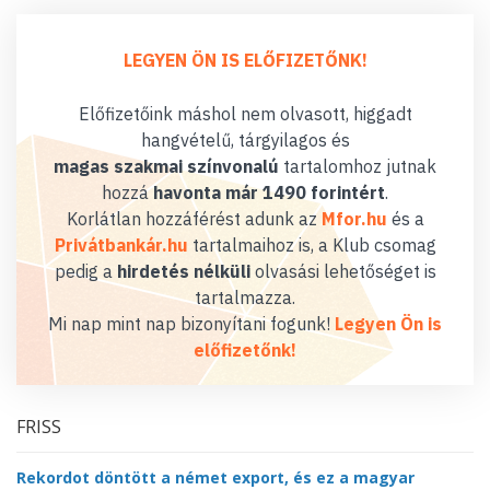
LEGYEN ÖN IS ELŐFIZETŐNK!
Előfizetőink máshol nem olvasott, higgadt
hangvételű, tárgyilagos és
magas szakmai színvonalú
tartalomhoz jutnak
hozzá
havonta már 1490 forintért
.
Korlátlan hozzáférést adunk az
Mfor.hu
és a
Privátbankár.hu
tartalmaihoz is, a Klub csomag
pedig a
hirdetés nélküli
olvasási lehetőséget is
tartalmazza.
Mi nap mint nap bizonyítani fogunk!
Legyen Ön is
előfizetőnk!
FRISS
Rekordot döntött a német export, és ez a magyar