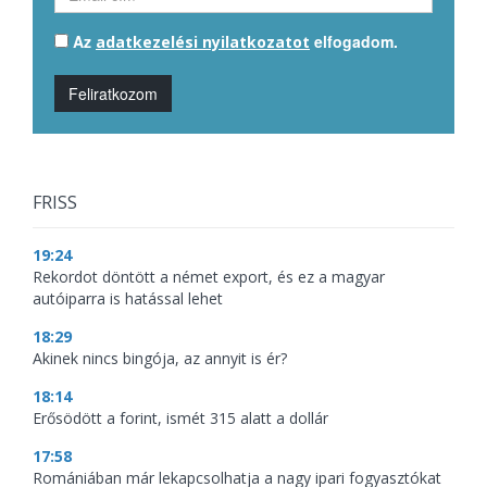
Az
elfogadom.
adatkezelési nyilatkozatot
Feliratkozom
FRISS
19:24
Rekordot döntött a német export, és ez a magyar
autóiparra is hatással lehet
18:29
Akinek nincs bingója, az annyit is ér?
18:14
Erősödött a forint, ismét 315 alatt a dollár
17:58
Romániában már lekapcsolhatja a nagy ipari fogyasztókat