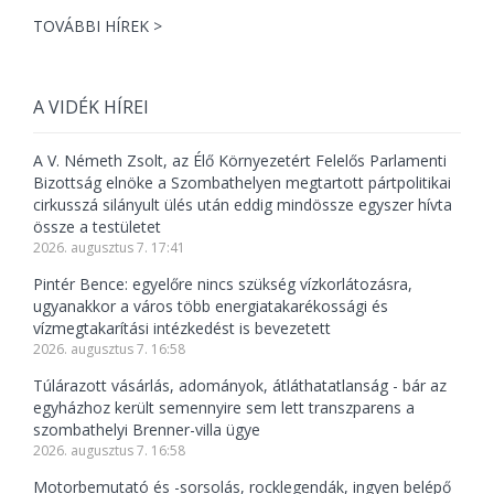
TOVÁBBI HÍREK >
A VIDÉK HÍREI
A V. Németh Zsolt, az Élő Környezetért Felelős Parlamenti
Bizottság elnöke a Szombathelyen megtartott pártpolitikai
cirkusszá silányult ülés után eddig mindössze egyszer hívta
össze a testületet
2026. augusztus 7. 17:41
Pintér Bence: egyelőre nincs szükség vízkorlátozásra,
ugyanakkor a város több energiatakarékossági és
vízmegtakarítási intézkedést is bevezetett
2026. augusztus 7. 16:58
Túlárazott vásárlás, adományok, átláthatatlanság - bár az
egyházhoz került semennyire sem lett transzparens a
szombathelyi Brenner-villa ügye
2026. augusztus 7. 16:58
Motorbemutató és -sorsolás, rocklegendák, ingyen belépő