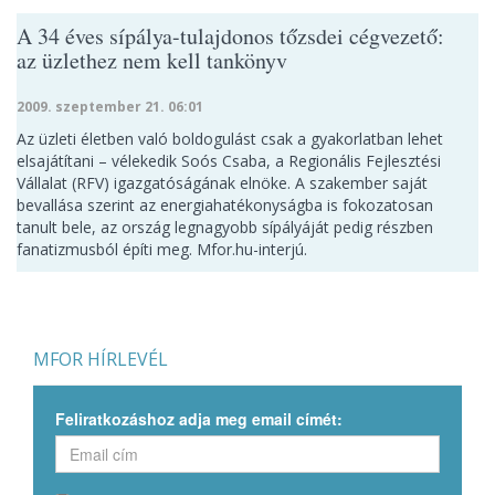
A 34 éves sípálya-tulajdonos tőzsdei cégvezető:
az üzlethez nem kell tankönyv
2009. szeptember 21. 06:01
Az üzleti életben való boldogulást csak a gyakorlatban lehet
elsajátítani – vélekedik Soós Csaba, a Regionális Fejlesztési
Vállalat (RFV) igazgatóságának elnöke. A szakember saját
bevallása szerint az energiahatékonyságba is fokozatosan
tanult bele, az ország legnagyobb sípályáját pedig részben
fanatizmusból építi meg. Mfor.hu-interjú.
MFOR HÍRLEVÉL
Feliratkozáshoz adja meg email címét: