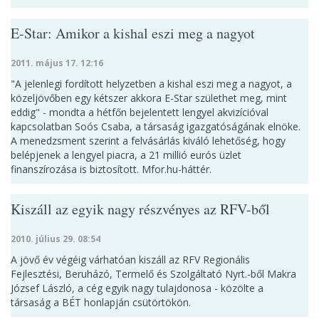
E-Star: Amikor a kishal eszi meg a nagyot
2011. május 17. 12:16
"A jelenlegi fordított helyzetben a kishal eszi meg a nagyot, a
közeljövőben egy kétszer akkora E-Star születhet meg, mint
eddig" - mondta a hétfőn bejelentett lengyel akvizícióval
kapcsolatban Soós Csaba, a társaság igazgatóságának elnöke.
A menedzsment szerint a felvásárlás kiváló lehetőség, hogy
belépjenek a lengyel piacra, a 21 millió eurós üzlet
finanszírozása is biztosított. Mfor.hu-háttér.
Kiszáll az egyik nagy részvényes az RFV-ből
2010. július 29. 08:54
A jövő év végéig várhatóan kiszáll az RFV Regionális
Fejlesztési, Beruházó, Termelő és Szolgáltató Nyrt.-ből Makra
József László, a cég egyik nagy tulajdonosa - közölte a
társaság a BÉT honlapján csütörtökön.