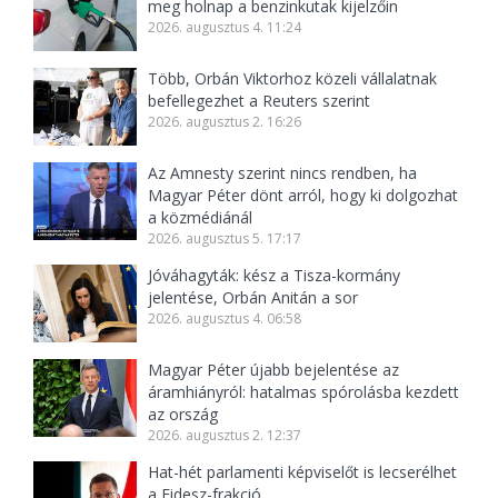
meg holnap a benzinkutak kijelzőin
2026. augusztus 4. 11:24
Több, Orbán Viktorhoz közeli vállalatnak
befellegezhet a Reuters szerint
2026. augusztus 2. 16:26
Az Amnesty szerint nincs rendben, ha
Magyar Péter dönt arról, hogy ki dolgozhat
a közmédiánál
2026. augusztus 5. 17:17
Jóváhagyták: kész a Tisza-kormány
jelentése, Orbán Anitán a sor
2026. augusztus 4. 06:58
Magyar Péter újabb bejelentése az
áramhiányról: hatalmas spórolásba kezdett
az ország
2026. augusztus 2. 12:37
Hat-hét parlamenti képviselőt is lecserélhet
a Fidesz-frakció