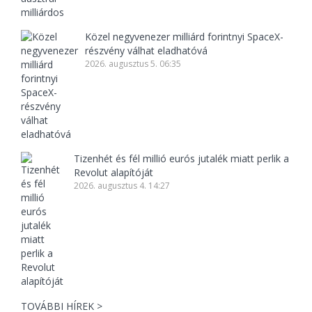
Közel negyvenezer milliárd forintnyi SpaceX-
részvény válhat eladhatóvá
2026. augusztus 5. 06:35
Tizenhét és fél millió eurós jutalék miatt perlik a
Revolut alapítóját
2026. augusztus 4. 14:27
TOVÁBBI HÍREK >