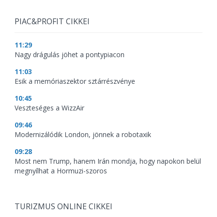
PIAC&PROFIT CIKKEI
11:29
Nagy drágulás jöhet a pontypiacon
11:03
Esik a memóriaszektor sztárrészvénye
10:45
Veszteséges a WizzAir
09:46
Modernizálódik London, jönnek a robotaxik
09:28
Most nem Trump, hanem Irán mondja, hogy napokon belül
megnyílhat a Hormuzi-szoros
TURIZMUS ONLINE CIKKEI