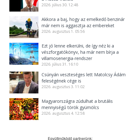
2026. július 30. 12:48
Akkora a baj, hogy az emelkedő benzinár
már nem is aggasztja az embereket
2026. augusztus 1. 05:56
Ezt jó lenne elkerülni, de így néz ki a
vészforgatókönyv, ha már nem bírja a
villamosenergia-rendszer
2026. július 31. 16:10
Csúnyán veszteséges lett Matolcsy Ádám
feleségének cége is
2026. augusztus 3. 11:02
Magyarországra zúdulhat a brutális
mennyiségű török gyümölcs
2026. augusztus 4. 12:58
Együttműködő partnerünk: