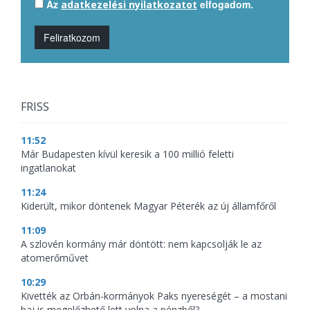
Az
elfogadom.
adatkezelési nyilatkozatot
Feliratkozom
FRISS
11:52
Már Budapesten kívül keresik a 100 millió feletti
ingatlanokat
11:24
Kiderült, mikor döntenek Magyar Péterék az új államfőről
11:09
A szlovén kormány már döntött: nem kapcsolják le az
atomerőművet
10:29
Kivették az Orbán-kormányok Paks nyereségét – a mostani
baj is megelőzhető lett volna a pénzből?