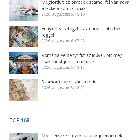
Megfordult az orvosok száma, fel van adva
a lecke a kormánynak
2026. augusztus 5. 19:10
Ennyiért vesztegetik az eurót csütörtök
reggel
2026. augusztus 6. 07:08
Románia versenyt fut az idővel, ott még
csak most jöhet a neheze
2026. augusztus 5. 13:15
Szomorú napot zárt a forint
2026. augusztus 5. 18:33
TOP
168
Most érkezett: ezek az árak jelenhetnek