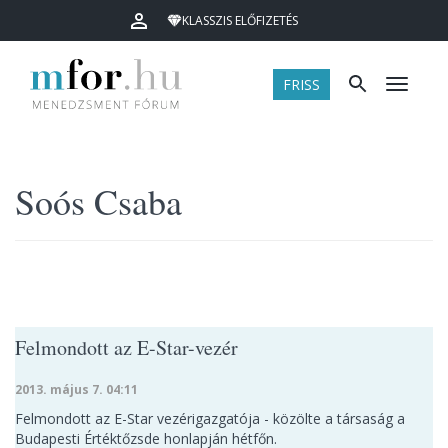
KLASSZIS ELŐFIZETÉS
FRISS
Menü
Soós Csaba
Felmondott az E-Star-vezér
2013. május 7. 04:11
Felmondott az E-Star vezérigazgatója - közölte a társaság a
Budapesti Értéktőzsde honlapján hétfőn.