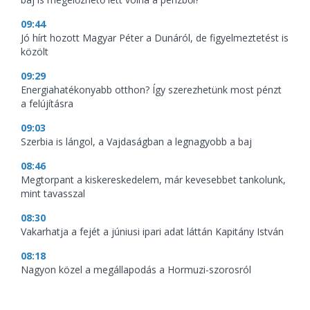
09:44
Jó hírt hozott Magyar Péter a Dunáról, de figyelmeztetést is
közölt
09:29
Energiahatékonyabb otthon? Így szerezhetünk most pénzt
a felújításra
09:03
Szerbia is lángol, a Vajdaságban a legnagyobb a baj
08:46
Megtorpant a kiskereskedelem, már kevesebbet tankolunk,
mint tavasszal
08:30
Vakarhatja a fejét a júniusi ipari adat láttán Kapitány István
08:18
Nagyon közel a megállapodás a Hormuzi-szorosról