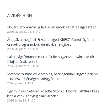
A VIDÉK HÍREI
Nőverő szombathelyi férfi ellen emelt vádat az ügyészség
2026. augusztus 6. 11:40
Átadják a megújult Erzsébet ligeti KRESZ-Parkot Győrben –
családi programokkal ünneplik a felújítást
2026. augusztus 6. 11:40
Lakossági fórumon mutatják be a győrszentiváni Kör tér
felújításának terveit
2026. augusztus 6. 11:40
Motorbemutató és -sorsolás, rocklegendák, ingyen belépő
– ez lesz a hétvégén Diósgyőrben
2026. július 31. 12:10
Egy munkás tréfásan közölte Szopkó Tiborral, 2030-ra kész
lesz a vár – Tényleg csak viccelt?
2026. július 31. 11:56