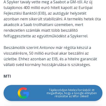
A Spyker tavaly vette meg a Saabot a GM-től. Az új
tulajdonos 400 millió euró hitelt kapott az Európai
Fejlesztési Banktól (EIB), az autógyár helyzetét
azonban nem sikerült stabilizálni. A termelés hetek óta
akadozik a Saab trollhättani üzemében, mert
rendezetlen számlák miatt több beszállító
felfüggesztette az együttműködést a Spykerrel.
Beszámolók szerint Antonov már régóta készül a
visszatérésre, 50 millió euróval akar beszállni az
üzletbe. Ehhez azonban az EIB, és a hitelre garanciát
vállaló svéd kormány hozzájárulása is szükséges.
MTI
Tájékozódjon hiteles forrásból: itt
megadhatja, hogy a Google előnyben
részesítse az Mfor cikkeit!