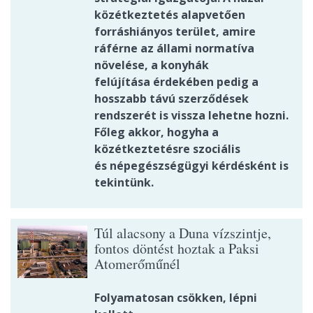
közétkeztetés alapvetően
forráshiányos terület, amire
ráférne az állami normatíva
növelése, a konyhák
felújítása érdekében pedig a
hosszabb távú szerződések
rendszerét is vissza lehetne hozni.
Főleg akkor, hogyha a
közétkeztetésre szociális
és népegészségügyi kérdésként is
tekintünk.
Túl alacsony a Duna vízszintje,
fontos döntést hoztak a Paksi
Atomerőműnél
Folyamatosan csökken, lépni