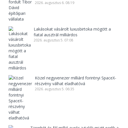
2026. augusztus 6. 08:19
Lakásokat vásárolt luxusbirtoka mögött a
fiatal ausztrál milliárdos
2026. augusztus 5. 07:08
Közel negyvenezer milliárd forintnyi SpaceX-
részvény válhat eladhatóvá
2026. augusztus 5. 06:35
Tizenhét és fél millió eurós jutalék miatt perlik a