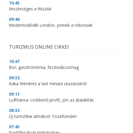
10:45
Veszteséges a WizzAir
09:46
Modernizálódik London, jönnek a robotaxik
TURIZMUS ONLINE CIKKEI
10:47
Bor, gasztronómia, fesztiválcsomag
09:32
Itaka-felmérés a last minute utazásokról
09:11
Lufthansa: csökkenő profit, jön az átalakítás
08:33
Új turisztikai attrakció Tiszafüreden
07:45
Fürdőfesztivál Harkányban