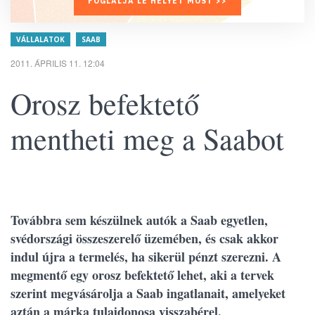
FOGLALJA LE HELYÉT MOST >>
VÁLLALATOK
SAAB
2011. ÁPRILIS 11. 12:04
Orosz befektető
mentheti meg a Saabot
Továbbra sem készülnek autók a Saab egyetlen,
svédországi összeszerelő üzemében, és csak akkor
indul újra a termelés, ha sikerül pénzt szerezni. A
megmentő egy orosz befektető lehet, aki a tervek
szerint megvásárolja a Saab ingatlanait, amelyeket
aztán a márka tulajdonosa visszabérel.