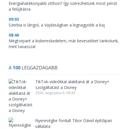
Energiahatékonyabb otthon? Így szerezhetünk most pénzt
a felújításra
09:03
Szerbia is lángol, a Vajdaságban a legnagyobb a baj
08:46
Megtorpant a kiskereskedelem, már kevesebbet tankolunk,
mint tavasszal
A
100
LEGGAZDAGABB
TikTok-videókkal alakítaná át a Disney+
szolgáltatást a Disney
2026. augusztus 6. 09:30
Nyereségbe fordult Tibor Dávid építőipari
vállalata