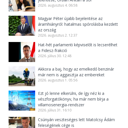
2026. augusztus 4. 06:58
Magyar Péter újabb bejelentése az
áramhiányról: hatalmas spórolásba kezdett
az ország
2026. augusztus 2. 12:37
Hat-hét parlamenti képviselőt is lecserélhet
a Fidesz-frakció
2026. július 30. 12:48
Akkora a baj, hogy az emelkedő benzinár
már nem is aggasztja az embereket
2026. augusztus 1. 05:56
Ezt jó lenne elkerülni, de így néz ki a
vészforgatókönyv, ha már nem bírja a
villamosenergia-rendszer
2026. július 31. 16:10
Csúnyán veszteséges lett Matolcsy Ádám
feleségének cége is