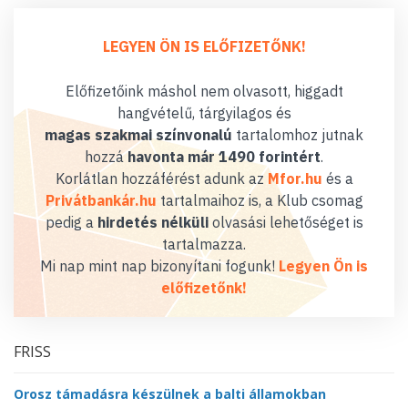
LEGYEN ÖN IS ELŐFIZETŐNK!
Előfizetőink máshol nem olvasott, higgadt
hangvételű, tárgyilagos és
magas szakmai színvonalú
tartalomhoz jutnak
hozzá
havonta már 1490 forintért
.
Korlátlan hozzáférést adunk az
Mfor.hu
és a
Privátbankár.hu
tartalmaihoz is, a Klub csomag
pedig a
hirdetés nélküli
olvasási lehetőséget is
tartalmazza.
Mi nap mint nap bizonyítani fogunk!
Legyen Ön is
előfizetőnk!
FRISS
Orosz támadásra készülnek a balti államokban