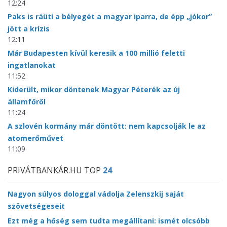
12:24
Paks is ráüti a bélyegét a magyar iparra, de épp „jókor”
jött a krízis
12:11
Már Budapesten kívül keresik a 100 millió feletti
ingatlanokat
11:52
Kiderült, mikor döntenek Magyar Péterék az új
államfőről
11:24
A szlovén kormány már döntött: nem kapcsolják le az
atomerőművet
11:09
PRIVÁTBANKÁR.HU TOP
24
Nagyon súlyos dologgal vádolja Zelenszkij saját
szövetségeseit
Ezt még a hőség sem tudta megállítani: ismét olcsóbb