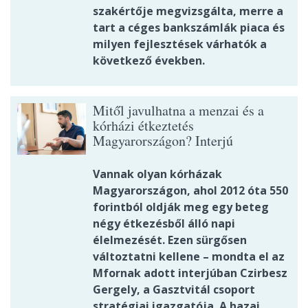
szakértője megvizsgálta, merre a
tart a céges bankszámlák piaca és
milyen fejlesztések várhatók a
következő években.
Mitől javulhatna a menzai és a
kórházi étkeztetés
Magyarországon? Interjú
Vannak olyan kórházak
Magyarországon, ahol 2012 óta 550
forintból oldják meg egy beteg
négy étkezésből álló napi
élelmezését. Ezen sürgősen
változtatni kellene – mondta el az
Mfornak adott interjúban Czirbesz
Gergely, a Gasztvitál csoport
stratégiai igazgatója. A hazai