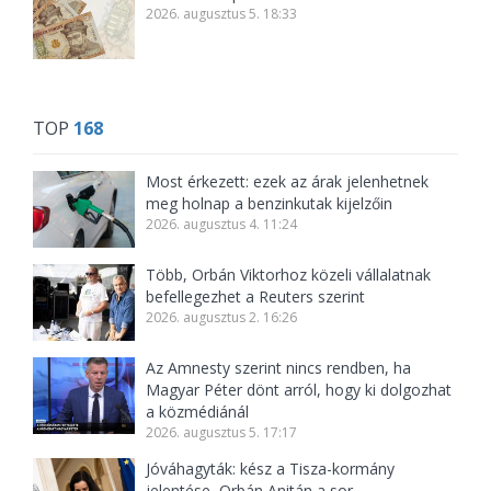
2026. augusztus 5. 18:33
TOP
168
Most érkezett: ezek az árak jelenhetnek
meg holnap a benzinkutak kijelzőin
2026. augusztus 4. 11:24
Több, Orbán Viktorhoz közeli vállalatnak
befellegezhet a Reuters szerint
2026. augusztus 2. 16:26
Az Amnesty szerint nincs rendben, ha
Magyar Péter dönt arról, hogy ki dolgozhat
a közmédiánál
2026. augusztus 5. 17:17
Jóváhagyták: kész a Tisza-kormány
jelentése, Orbán Anitán a sor