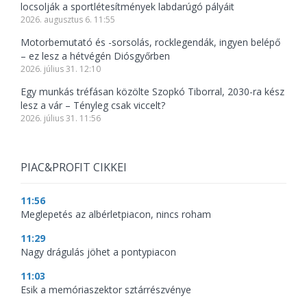
locsolják a sportlétesítmények labdarúgó pályáit
2026. augusztus 6. 11:55
Motorbemutató és -sorsolás, rocklegendák, ingyen belépő
– ez lesz a hétvégén Diósgyőrben
2026. július 31. 12:10
Egy munkás tréfásan közölte Szopkó Tiborral, 2030-ra kész
lesz a vár – Tényleg csak viccelt?
2026. július 31. 11:56
PIAC&PROFIT CIKKEI
11:56
Meglepetés az albérletpiacon, nincs roham
11:29
Nagy drágulás jöhet a pontypiacon
11:03
Esik a memóriaszektor sztárrészvénye