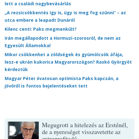
lett a családi nagybevásárlás
„A rezsicsökkentés így is, úgy is meg fog szűnni” – az
utca embere a leapadt Dunáról
Kilenc centi: Paks megmenkült?
Irán megállapodott a Hormuzi-szorosról, de nem az
Egyesült Államokkal
Mikor csökkenhet a zöldségek és gyümölcsök áfája,
lesz-e ukrán kukorica Magyarországon? Raskó Györgyöt
kérdeztük
Magyar Péter óvatosan optimista Paks kapcsán, a
jövőről is fontos bejelentéseket tett
Megugrott a hitelezés az Ersténél,
de a nyereséget visszavetette az
extraprofitadó