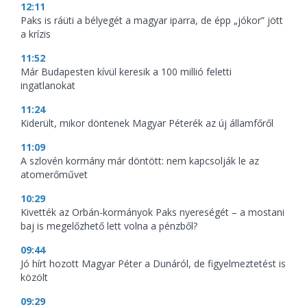
12:11
Paks is ráüti a bélyegét a magyar iparra, de épp „jókor” jött
a krízis
11:52
Már Budapesten kívül keresik a 100 millió feletti
ingatlanokat
11:24
Kiderült, mikor döntenek Magyar Péterék az új államfőről
11:09
A szlovén kormány már döntött: nem kapcsolják le az
atomerőművet
10:29
Kivették az Orbán-kormányok Paks nyereségét – a mostani
baj is megelőzhető lett volna a pénzből?
09:44
Jó hírt hozott Magyar Péter a Dunáról, de figyelmeztetést is
közölt
09:29