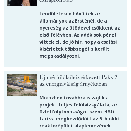
Lendületesen bővültek az
állományok az Ersténél, de a
nyereség az ötödével csökkent az
első félévben. Az adók sok pénzt
vittek el, de jó hír, hogy a csalási
kísérletek többségét sikerült
megakadályozni.
Új mérföldkőhöz érkezett Paks 2
az energiaválság árnyékában
Miközben továbbra is zajlik a
projekt teljes felülvizsgálata, az
üzletfolytonosságot szem előtt
tartva megkezdődött az 5. blokki
reaktorépület alaplemezének