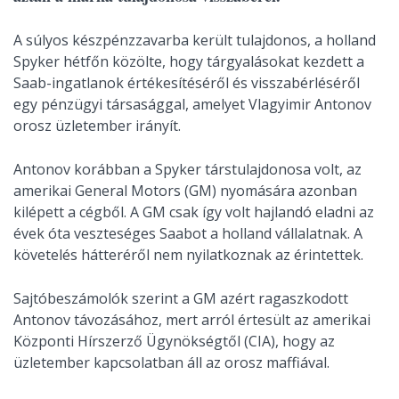
A súlyos készpénzzavarba került tulajdonos, a holland
Spyker hétfőn közölte, hogy tárgyalásokat kezdett a
Saab-ingatlanok értékesítéséről és visszabérléséről
egy pénzügyi társasággal, amelyet Vlagyimir Antonov
orosz üzletember irányít.
Antonov korábban a Spyker társtulajdonosa volt, az
amerikai General Motors (GM) nyomására azonban
kilépett a cégből. A GM csak így volt hajlandó eladni az
évek óta veszteséges Saabot a holland vállalatnak. A
követelés hátteréről nem nyilatkoznak az érintettek.
Sajtóbeszámolók szerint a GM azért ragaszkodott
Antonov távozásához, mert arról értesült az amerikai
Központi Hírszerző Ügynökségtől (CIA), hogy az
üzletember kapcsolatban áll az orosz maffiával.