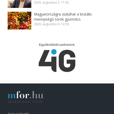
2026. augusztus 3. 11:02
Magyarországra zúdulhat a brutális
mennyiségű török gyümölcs
2026. augusztus 4. 12:58
Együttműködő partnerünk:
Írjon nekünk!