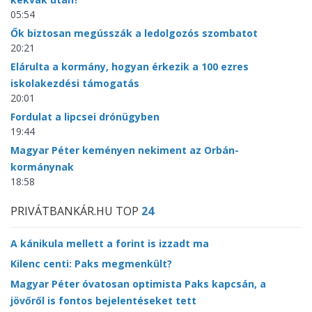
05:54
Ők biztosan megússzák a ledolgozós szombatot
20:21
Elárulta a kormány, hogyan érkezik a 100 ezres
iskolakezdési támogatás
20:01
Fordulat a lipcsei drónügyben
19:44
Magyar Péter keményen nekiment az Orbán-
kormánynak
18:58
PRIVÁTBANKÁR.HU TOP
24
A kánikula mellett a forint is izzadt ma
Kilenc centi: Paks megmenkült?
Magyar Péter óvatosan optimista Paks kapcsán, a
jövőről is fontos bejelentéseket tett