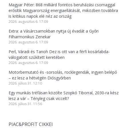
Magyar Péter: 868 milliárd forintos beruházási csomaggal
erősítik Magyarország energiaellátását, miközben továbbra
is kritikus napok elé néz az ország
2026. augusztus 6. 17:09
Extra: a Vásárcsarnokban nyitja új évadát a Győri
Filharmonikus Zenekar
2026. augusztus 6. 17:09
Perl, Váradi és Tanoh Dez is ott van a férfi kosárlabda-
válogatott szűkített keretében
2026. augusztus 6. 17:09
Motorbemutató és -sorsolás, rocklegendák, ingyen belépő
– ez lesz a hétvégén Diósgyőrben
2026. július 31. 12:10
Egy munkás tréfásan közölte Szopkó Tiborral, 2030-ra kész
lesz a vár – Tényleg csak viccelt?
2026. július 31. 11:56
PIAC&PROFIT CIKKEI