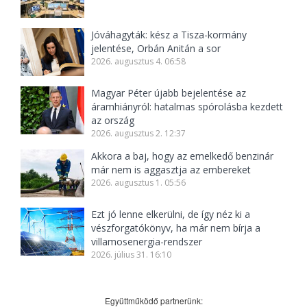
Jóváhagyták: kész a Tisza-kormány
jelentése, Orbán Anitán a sor
2026. augusztus 4. 06:58
Magyar Péter újabb bejelentése az
áramhiányról: hatalmas spórolásba kezdett
az ország
2026. augusztus 2. 12:37
Akkora a baj, hogy az emelkedő benzinár
már nem is aggasztja az embereket
2026. augusztus 1. 05:56
Ezt jó lenne elkerülni, de így néz ki a
vészforgatókönyv, ha már nem bírja a
villamosenergia-rendszer
2026. július 31. 16:10
Együttműködő partnerünk: