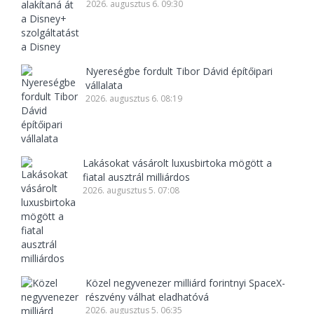
2026. augusztus 6. 09:30
Nyereségbe fordult Tibor Dávid építőipari
vállalata
2026. augusztus 6. 08:19
Lakásokat vásárolt luxusbirtoka mögött a
fiatal ausztrál milliárdos
2026. augusztus 5. 07:08
Közel negyvenezer milliárd forintnyi SpaceX-
részvény válhat eladhatóvá
2026. augusztus 5. 06:35