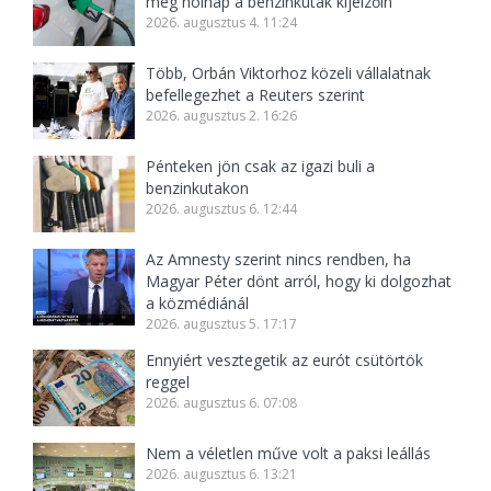
meg holnap a benzinkutak kijelzőin
2026. augusztus 4. 11:24
Több, Orbán Viktorhoz közeli vállalatnak
befellegezhet a Reuters szerint
2026. augusztus 2. 16:26
Pénteken jön csak az igazi buli a
benzinkutakon
2026. augusztus 6. 12:44
Az Amnesty szerint nincs rendben, ha
Magyar Péter dönt arról, hogy ki dolgozhat
a közmédiánál
2026. augusztus 5. 17:17
Ennyiért vesztegetik az eurót csütörtök
reggel
2026. augusztus 6. 07:08
Nem a véletlen műve volt a paksi leállás
2026. augusztus 6. 13:21