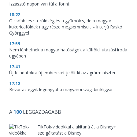
Izzasztó napon van túl a forint
18:22
Olcsóbb lesz a zöldség és a gyümölcs, de a magyar
kukoricaföldek nagy része megsemmisült – Interjú Raskó
Györggyel
17:59
Nem léphetnek a magyar hatóságok a külföldi utazási iroda
ügyében
17:41
Új feladatokra új embereket jelölt ki az agrárminiszter
17:12
Bezár az egyik legnagyobb magyarországi bicikligyár
A
100
LEGGAZDAGABB
TikTok-videókkal alakítaná át a Disney+
szolgáltatást a Disney