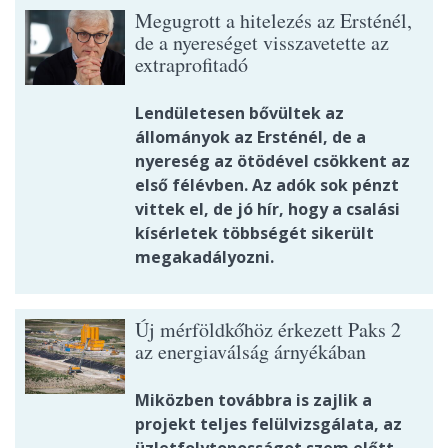
Megugrott a hitelezés az Ersténél,
de a nyereséget visszavetette az
extraprofitadó
Lendületesen bővültek az
állományok az Ersténél, de a
nyereség az ötödével csökkent az
első félévben. Az adók sok pénzt
vittek el, de jó hír, hogy a csalási
kísérletek többségét sikerült
megakadályozni.
Új mérföldkőhöz érkezett Paks 2
az energiaválság árnyékában
Miközben továbbra is zajlik a
projekt teljes felülvizsgálata, az