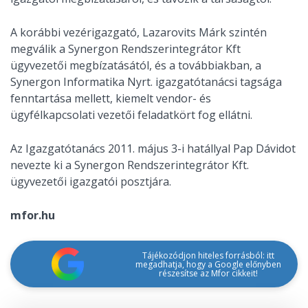
A korábbi vezérigazgató, Lazarovits Márk szintén
megválik a Synergon Rendszerintegrátor Kft
ügyvezetői megbízatásától, és a továbbiakban, a
Synergon Informatika Nyrt. igazgatótanácsi tagsága
fenntartása mellett, kiemelt vendor- és
ügyfélkapcsolati vezetői feladatkört fog ellátni.
Az Igazgatótanács 2011. május 3-i hatállyal Pap Dávidot
nevezte ki a Synergon Rendszerintegrátor Kft.
ügyvezetői igazgatói posztjára.
mfor.hu
Tájékozódjon hiteles forrásból: itt
megadhatja, hogy a Google előnyben
részesítse az Mfor cikkeit!