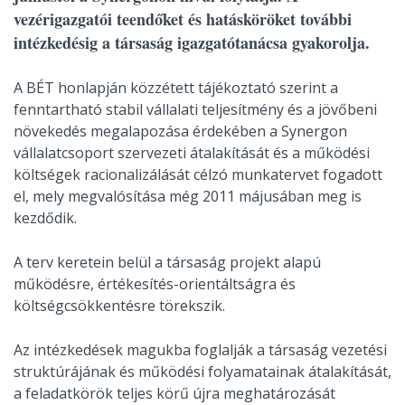
vezérigazgatói teendőket és hatásköröket további
intézkedésig a társaság igazgatótanácsa gyakorolja.
A BÉT honlapján közzétett tájékoztató szerint a
fenntartható stabil vállalati teljesítmény és a jövőbeni
növekedés megalapozása érdekében a Synergon
vállalatcsoport szervezeti átalakítását és a működési
költségek racionalizálását célzó munkatervet fogadott
el, mely megvalósítása még 2011 májusában meg is
kezdődik.
A terv keretein belül a társaság projekt alapú
működésre, értékesítés-orientáltságra és
költségcsökkentésre törekszik.
Az intézkedések magukba foglalják a társaság vezetési
struktúrájának és működési folyamatainak átalakítását,
a feladatkörök teljes körű újra meghatározását