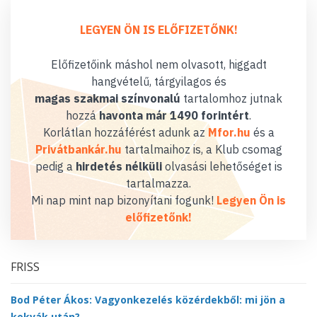
LEGYEN ÖN IS ELŐFIZETŐNK!
Előfizetőink máshol nem olvasott, higgadt
hangvételű, tárgyilagos és
magas szakmai színvonalú
tartalomhoz jutnak
hozzá
havonta már 1490 forintért
.
Korlátlan hozzáférést adunk az
Mfor.hu
és a
Privátbankár.hu
tartalmaihoz is, a Klub csomag
pedig a
hirdetés nélküli
olvasási lehetőséget is
tartalmazza.
Mi nap mint nap bizonyítani fogunk!
Legyen Ön is
előfizetőnk!
FRISS
Bod Péter Ákos: Vagyonkezelés közérdekből: mi jön a
kekvák után?