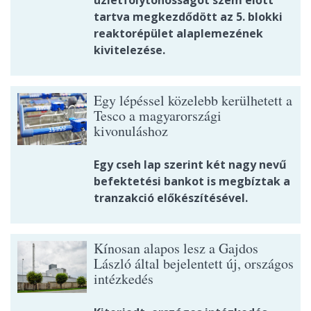
üzletfolytonosságot szem előtt
tartva megkezdődött az 5. blokki
reaktorépület alaplemezének
kivitelezése.
Egy lépéssel közelebb kerülhetett a
Tesco a magyarországi
kivonuláshoz
Egy cseh lap szerint két nagy nevű
befektetési bankot is megbíztak a
tranzakció előkészítésével.
Kínosan alapos lesz a Gajdos
László által bejelentett új, országos
intézkedés