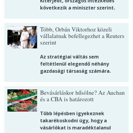
Kiterjedt, országos intézkedés
következik a miniszter szerint.
Több, Orbán Viktorhoz közeli
vállalatnak befellegezhet a Reuters
szerint
Az stratégiai váltás sem
feltétlenül elegendő néhány
gazdasági társaság számára.
Bevásárláskor hűsölne? Az Auchan
és a CBA is határozott
Több lépésben igyekeznek
takarékoskodni úgy, hogy a
vásárlókat is maradéktalanul