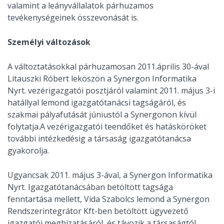
valamint a leányvállalatok párhuzamos
tevékenységeinek összevonását is.
Személyi változások
A változtatásokkal párhuzamosan 2011.április 30-ával
Litauszki Róbert leköszön a Synergon Informatika
Nyrt. vezérigazgatói posztjáról valamint 2011. május 3-i
hatállyal lemond igazgatótanácsi tagságáról, és
szakmai pályafutását júniustól a Synergonon kívül
folytatja.A vezérigazgatói teendőket és hatásköröket
további intézkedésig a társaság igazgatótanácsa
gyakorolja.
Ugyancsak 2011. május 3-ával, a Synergon Informatika
Nyrt. Igazgatótanácsában betöltött tagsága
fenntartása mellett, Vida Szabolcs lemond a Synergon
Rendszerintegrátor Kft-ben betöltött ügyvezető
igazgatói megbízatásáról, és távozik a társaságtól.