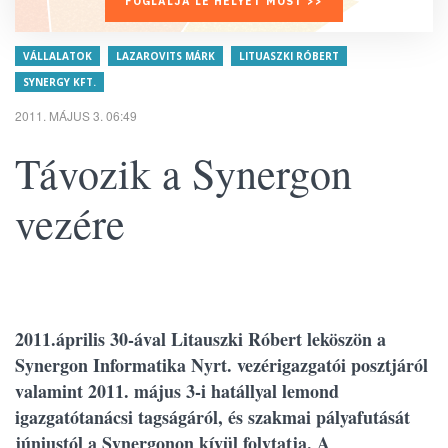
FOGLALJA LE HELYÉT MOST >>
VÁLLALATOK
LAZAROVITS MÁRK
LITUASZKI RÓBERT
SYNERGY KFT.
2011. MÁJUS 3. 06:49
Távozik a Synergon
vezére
2011.április 30-ával Litauszki Róbert leköszön a
Synergon Informatika Nyrt. vezérigazgatói posztjáról
valamint 2011. május 3-i hatállyal lemond
igazgatótanácsi tagságáról, és szakmai pályafutását
júniustól a Synergonon kívül folytatja. A