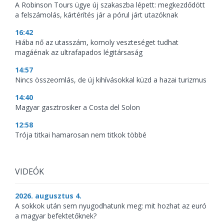
A Robinson Tours ügye új szakaszba lépett: megkezdődött
a felszámolás, kártérítés jár a pórul járt utazóknak
16:42
Hiába nő az utasszám, komoly veszteséget tudhat
magáénak az ultrafapados légitársaság
14:57
Nincs összeomlás, de új kihívásokkal küzd a hazai turizmus
14:40
Magyar gasztrosiker a Costa del Solon
12:58
Trója titkai hamarosan nem titkok többé
VIDEÓK
2026. augusztus 4.
A sokkok után sem nyugodhatunk meg: mit hozhat az euró
a magyar befektetőknek?