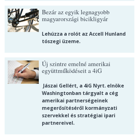
Bezár az egyik legnagyobb
magyarországi bicikligyár
Lehúzza a rolót az Accell Hunland
tószegi üzeme.
Új szintre emelné amerikai
együttműködéseit a 4iG
Jászai Gellért, a 4iG Nyrt. elnöke
Washingtonban tárgyalt a cég
amerikai partnerségeinek
megerősítéséről kormányzati
szervekkel és stratégiai ipari
partnereivel.