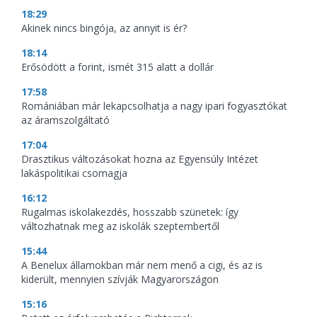
18:29
Akinek nincs bingója, az annyit is ér?
18:14
Erősödött a forint, ismét 315 alatt a dollár
17:58
Romániában már lekapcsolhatja a nagy ipari fogyasztókat
az áramszolgáltató
17:04
Drasztikus változásokat hozna az Egyensúly Intézet
lakáspolitikai csomagja
16:12
Rugalmas iskolakezdés, hosszabb szünetek: így
változhatnak meg az iskolák szeptembertől
15:44
A Benelux államokban már nem menő a cigi, és az is
kiderült, mennyien szívják Magyarországon
15:16