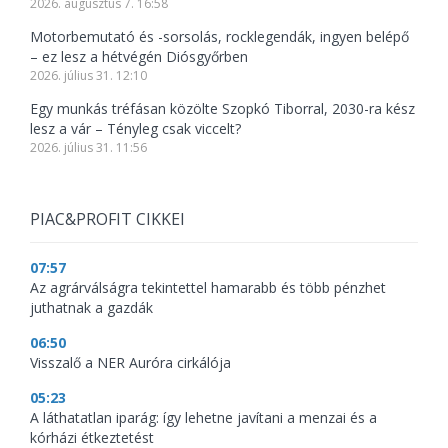
2026. augusztus 7. 16:58
Motorbemutató és -sorsolás, rocklegendák, ingyen belépő
– ez lesz a hétvégén Diósgyőrben
2026. július 31. 12:10
Egy munkás tréfásan közölte Szopkó Tiborral, 2030-ra kész
lesz a vár – Tényleg csak viccelt?
2026. július 31. 11:56
PIAC&PROFIT CIKKEI
07:57
Az agrárválságra tekintettel hamarabb és több pénzhet
juthatnak a gazdák
06:50
Visszalő a NER Auróra cirkálója
05:23
A láthatatlan iparág: így lehetne javítani a menzai és a
kórházi étkeztetést