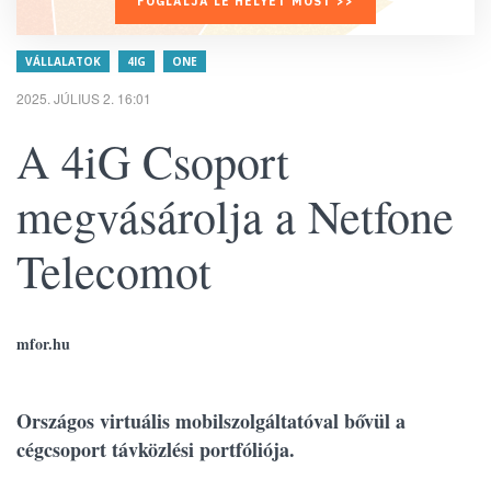
FOGLALJA LE HELYÉT MOST >>
VÁLLALATOK
4IG
ONE
2025. JÚLIUS 2. 16:01
A 4iG Csoport
megvásárolja a Netfone
Telecomot
mfor.hu
Országos virtuális mobilszolgáltatóval bővül a
cégcsoport távközlési portfóliója.