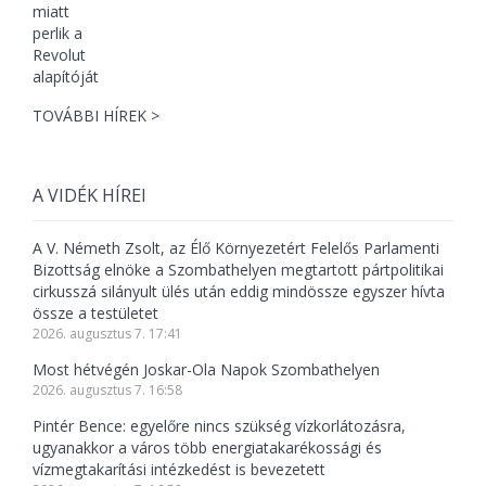
TOVÁBBI HÍREK >
A VIDÉK HÍREI
A V. Németh Zsolt, az Élő Környezetért Felelős Parlamenti
Bizottság elnöke a Szombathelyen megtartott pártpolitikai
cirkusszá silányult ülés után eddig mindössze egyszer hívta
össze a testületet
2026. augusztus 7. 17:41
Most hétvégén Joskar-Ola Napok Szombathelyen
2026. augusztus 7. 16:58
Pintér Bence: egyelőre nincs szükség vízkorlátozásra,
ugyanakkor a város több energiatakarékossági és
vízmegtakarítási intézkedést is bevezetett