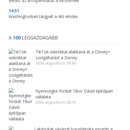
Betett az árfolyamhatás a Richternek
14:51
Washingtonban tárgyalt a 4iG elnöke
A
100
LEGGAZDAGABB
TikTok-videókkal alakítaná át a Disney+
szolgáltatást a Disney
2026. augusztus 6. 09:30
Nyereségbe fordult Tibor Dávid építőipari
vállalata
2026. augusztus 6. 08:19
Lakásokat vásárolt luxusbirtoka mögött a