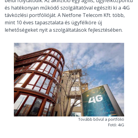
belül folytatódik. Az akvizíció egy agilis, ügyfélközpontú
és hatékonyan működő szolgáltatóval egészíti ki a 4iG
távközlési portfólióját. A Netfone Telecom Kft. több,
mint 10 éves tapasztalata és ügyfélköre új
lehetőségeket nyit a szolgáltatások fejlesztésében.
Tovább bővül a portfólió
Fotó: 4iG