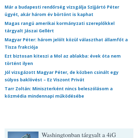
Már a budapesti rendőrség vizsgálja Szijjártó Péter
ügyét, akár három év börtönt is kaphat
Magas rangú amerikai kormányzati szereplőkkel
tárgyalt Jászai Gellért
Magyar Péter: három jelölt közül választhat államfőt a
Tisza frakciója
Ezt biztosan kiteszi a Mol az ablakba: évek óta nem
történt ilyen
Jól vizsgázott Magyar Péter, de közben csinált egy
súlyos baklövést – Ez Viszont Privát
Tarr Zoltán: Miniszterként nincs beleszólásom a
közmédia mindennapi működésébe
Washingtonban tárgyalt a 4iG