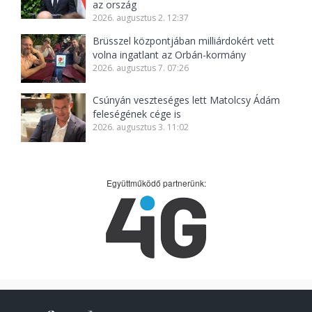
az ország
2026. augusztus 2. 12:37
Brüsszel központjában milliárdokért vett
volna ingatlant az Orbán-kormány
2026. augusztus 7. 07:26
Csúnyán veszteséges lett Matolcsy Ádám
feleségének cége is
2026. augusztus 3. 11:02
Együttműködő partnerünk: