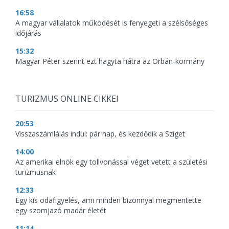
16:58
A magyar vállalatok működését is fenyegeti a szélsőséges
időjárás
15:32
Magyar Péter szerint ezt hagyta hátra az Orbán-kormány
TURIZMUS ONLINE CIKKEI
20:53
Visszaszámlálás indul: pár nap, és kezdődik a Sziget
14:00
Az amerikai elnök egy tollvonással véget vetett a születési
turizmusnak
12:33
Egy kis odafigyelés, ami minden bizonnyal megmentette
egy szomjazó madár életét
11:14