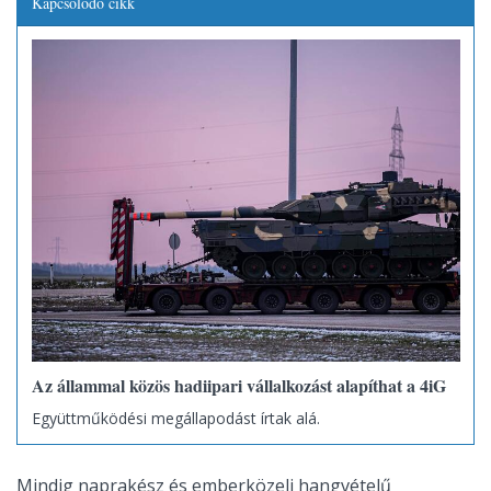
Kapcsolódó cikk
Az állammal közös hadiipari vállalkozást alapíthat a 4iG
Együttműködési megállapodást írtak alá.
Mindig naprakész és emberközeli hangvételű