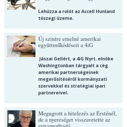
Lehúzza a rolót az Accell Hunland
tószegi üzeme.
Új szintre emelné amerikai
együttműködéseit a 4iG
Jászai Gellért, a 4iG Nyrt. elnöke
Washingtonban tárgyalt a cég
amerikai partnerségeinek
megerősítéséről kormányzati
szervekkel és stratégiai ipari
partnereivel.
Megugrott a hitelezés az Ersténél,
de a nyereséget visszavetette az
extraprofitadó