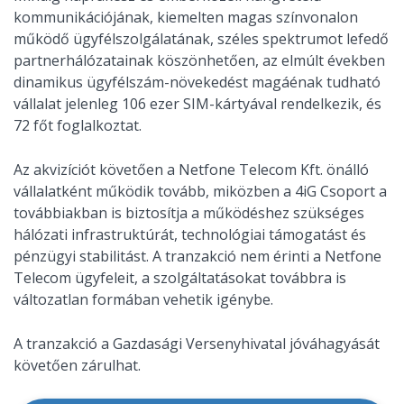
kommunikációjának, kiemelten magas színvonalon
működő ügyfélszolgálatának, széles spektrumot lefedő
partnerhálózatainak köszönhetően, az elmúlt években
dinamikus ügyfélszám-növekedést magáénak tudható
vállalat jelenleg 106 ezer SIM-kártyával rendelkezik, és
72 főt foglalkoztat.
Az akvizíciót követően a Netfone Telecom Kft. önálló
vállalatként működik tovább, miközben a 4iG Csoport a
továbbiakban is biztosítja a működéshez szükséges
hálózati infrastruktúrát, technológiai támogatást és
pénzügyi stabilitást. A tranzakció nem érinti a Netfone
Telecom ügyfeleit, a szolgáltatásokat továbbra is
változatlan formában vehetik igénybe.
A tranzakció a Gazdasági Versenyhivatal jóváhagyását
követően zárulhat.