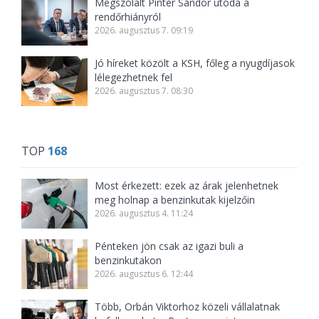
Megszólalt Pintér Sándor utóda a
rendőrhiányról
2026. augusztus 7. 09:19
Jó híreket közölt a KSH, főleg a nyugdíjasok
lélegezhetnek fel
2026. augusztus 7. 08:30
TOP
168
Most érkezett: ezek az árak jelenhetnek
meg holnap a benzinkutak kijelzőin
2026. augusztus 4. 11:24
Pénteken jön csak az igazi buli a
benzinkutakon
2026. augusztus 6. 12:44
Több, Orbán Viktorhoz közeli vállalatnak