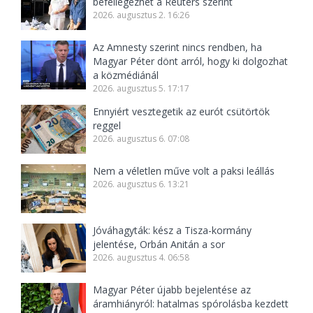
befellegezhet a Reuters szerint
2026. augusztus 2. 16:26
Az Amnesty szerint nincs rendben, ha
Magyar Péter dönt arról, hogy ki dolgozhat
a közmédiánál
2026. augusztus 5. 17:17
Ennyiért vesztegetik az eurót csütörtök
reggel
2026. augusztus 6. 07:08
Nem a véletlen műve volt a paksi leállás
2026. augusztus 6. 13:21
Jóváhagyták: kész a Tisza-kormány
jelentése, Orbán Anitán a sor
2026. augusztus 4. 06:58
Magyar Péter újabb bejelentése az
áramhiányról: hatalmas spórolásba kezdett