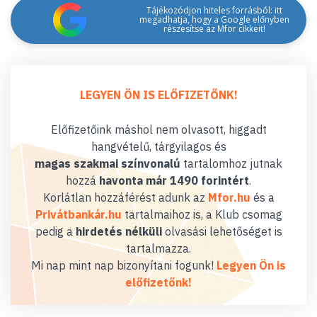
Tájékozódjon hiteles forrásból: itt
megadhatja, hogy a Google előnyben
részesítse az Mfor cikkeit!
LEGYEN ÖN IS ELŐFIZETŐNK!
Előfizetőink máshol nem olvasott, higgadt
hangvételű, tárgyilagos és
magas szakmai színvonalú
tartalomhoz jutnak
hozzá
havonta már 1490 forintért
.
Korlátlan hozzáférést adunk az
Mfor.hu
és a
Privátbankár.hu
tartalmaihoz is, a Klub csomag
pedig a
hirdetés nélküli
olvasási lehetőséget is
tartalmazza.
Mi nap mint nap bizonyítani fogunk!
Legyen Ön is
előfizetőnk!