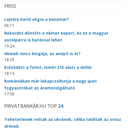
FRISS
Lejtőre kerül végre a benzinár?
06:11
Rekordot döntött a német export, és ez a magyar
autóiparra is hatással lehet
19:24
Akinek nincs bingója, az annyit is ér?
18:29
Erősödött a forint, ismét 315 alatt a dollár
18:14
Romániában már lekapcsolhatja a nagy ipari
fogyasztókat az áramszolgáltató
17:58
PRIVÁTBANKÁR.HU TOP
24
Tehetetlenek voltak az ukránok, célba találtak az orosz
drónok