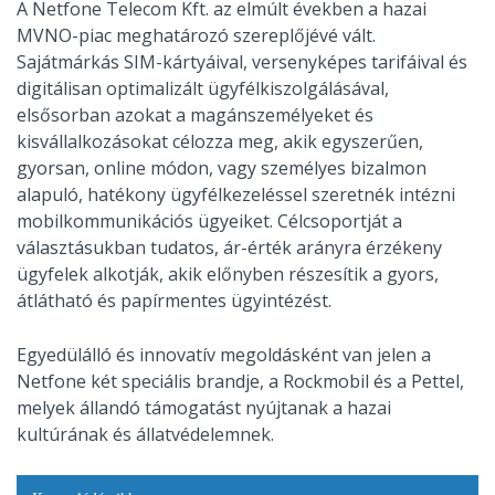
A Netfone Telecom Kft. az elmúlt években a hazai
MVNO-piac meghatározó szereplőjévé vált.
Sajátmárkás SIM-kártyáival, versenyképes tarifáival és
digitálisan optimalizált ügyfélkiszolgálásával,
elsősorban azokat a magánszemélyeket és
kisvállalkozásokat célozza meg, akik egyszerűen,
gyorsan, online módon, vagy személyes bizalmon
alapuló, hatékony ügyfélkezeléssel szeretnék intézni
mobilkommunikációs ügyeiket. Célcsoportját a
választásukban tudatos, ár-érték arányra érzékeny
ügyfelek alkotják, akik előnyben részesítik a gyors,
átlátható és papírmentes ügyintézést.
Egyedülálló és innovatív megoldásként van jelen a
Netfone két speciális brandje, a Rockmobil és a Pettel,
melyek állandó támogatást nyújtanak a hazai
kultúrának és állatvédelemnek.