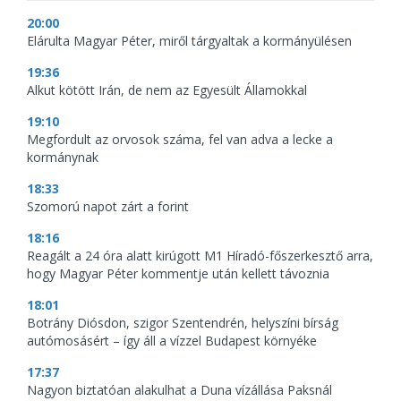
20:00
Elárulta Magyar Péter, miről tárgyaltak a kormányülésen
19:36
Alkut kötött Irán, de nem az Egyesült Államokkal
19:10
Megfordult az orvosok száma, fel van adva a lecke a
kormánynak
18:33
Szomorú napot zárt a forint
18:16
Reagált a 24 óra alatt kirúgott M1 Híradó-főszerkesztő arra,
hogy Magyar Péter kommentje után kellett távoznia
18:01
Botrány Diósdon, szigor Szentendrén, helyszíni bírság
autómosásért – így áll a vízzel Budapest környéke
17:37
Nagyon biztatóan alakulhat a Duna vízállása Paksnál