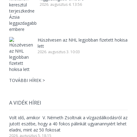
2026. augusztus 4. 13:56
Húszévesen az NHL legjobban fizetett hokisa
lett
2026. augusztus 3. 10:03
TOVÁBBI HÍREK >
A VIDÉK HÍREI
Volt idő, amikor V. Németh Zsoltnak a vízgazdálkodásról az
jutott eszébe, hogy a 40 fokos pálinkát ugyanannyiért lehet
eladni, mint az 50 fokosat
2026. augusztus 5. 18:15