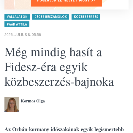
FOGLALJA LE HELYÉT MOST >>
VÁLLALATOK
CÉGES BESZÁMOLÓK
KÖZBESZERZÉS
PAÁR ATTILA
2026. JÚLIUS 8. 05:56
Még mindig hasít a
Fidesz-éra egyik
közbeszerzés-bajnoka
Kormos Olga
Az Orbán-kormány időszakának egyik legismertebb