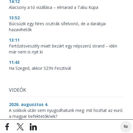
14:12
Alacsony a tó vizállása – elmarad a Tabu Kupa
13:52
Búcsúzik egy híres osztrák sífelvonó, de a darabjai
hazavihetők
13:11
Fertőzésveszély miatt bezárt egy népszerű strand – idén
már nem is nyit ki
11:43
Ha Szeged, akkor SZIN Fesztivál
VIDEÓK
2026. augusztus 4.
A sokkok után sem nyugodhatunk meg: mit hozhat az euró
a magyar befektetőknek?
6p
2026. augusztus 3.
Leapadt a Duna – kipakoltak a járókelők