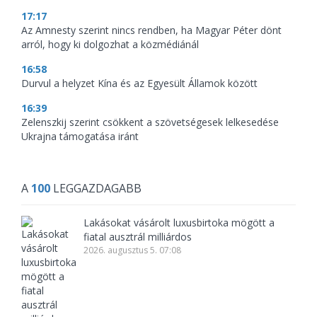
17:17
Az Amnesty szerint nincs rendben, ha Magyar Péter dönt
arról, hogy ki dolgozhat a közmédiánál
16:58
Durvul a helyzet Kína és az Egyesült Államok között
16:39
Zelenszkij szerint csökkent a szövetségesek lelkesedése
Ukrajna támogatása iránt
A
100
LEGGAZDAGABB
Lakásokat vásárolt luxusbirtoka mögött a
fiatal ausztrál milliárdos
2026. augusztus 5. 07:08