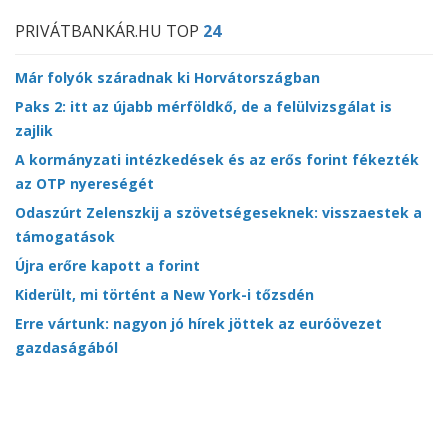
PRIVÁTBANKÁR.HU TOP
24
Már folyók száradnak ki Horvátországban
Paks 2: itt az újabb mérföldkő, de a felülvizsgálat is
zajlik
A kormányzati intézkedések és az erős forint fékezték
az OTP nyereségét
Odaszúrt Zelenszkij a szövetségeseknek: visszaestek a
támogatások
Újra erőre kapott a forint
Kiderült, mi történt a New York-i tőzsdén
Erre vártunk: nagyon jó hírek jöttek az euróövezet
gazdaságából