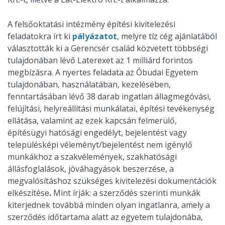
A felsőoktatási intézmény építési kivitelezési
feladatokra írt ki
pályázatot
, melyre tíz cég ajánlatából
választották ki a Gerencsér család közvetett többségi
tulajdonában lévő Laterexet az 1 milliárd forintos
megbízásra. A nyertes feladata az Óbudai Egyetem
tulajdonában, használatában, kezelésében,
fenntartásában lévő 38 darab ingatlan állagmegóvási,
felújítási, helyreállítási munkálatai, építési tevékenység
ellátása, valamint az ezek kapcsán felmerülő,
építésügyi hatósági engedélyt, bejelentést vagy
településképi véleményt/bejelentést nem igénylő
munkákhoz a szakvélemények, szakhatósági
állásfoglalások, jóváhagyások beszerzése, a
megvalósításhoz szükséges kivitelezési dokumentációk
elkészítése
.
Mint írják: a szerződés szerinti munkák
kiterjednek továbbá minden olyan ingatlanra, amely a
szerződés időtartama alatt az egyetem tulajdonába,