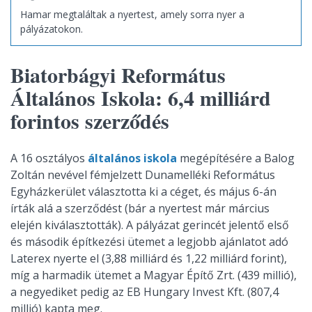
Hamar megtaláltak a nyertest, amely sorra nyer a
pályázatokon.
Biatorbágyi Református
Általános Iskola: 6,4 milliárd
forintos szerződés
A 16 osztályos
általános iskola
megépítésére a Balog
Zoltán nevével fémjelzett Dunamelléki Református
Egyházkerület választotta ki a céget, és május 6-án
írták alá a szerződést (bár a nyertest már március
elején kiválasztották). A pályázat gerincét jelentő első
és második építkezési ütemet a legjobb ajánlatot adó
Laterex nyerte el (3,88 milliárd és 1,22 milliárd forint),
míg a harmadik ütemet a Magyar Építő Zrt. (439 millió),
a negyediket pedig az EB Hungary Invest Kft. (807,4
millió) kapta meg.