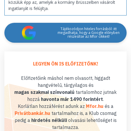
közülük épp az, amelyik a kormány Brüsszelben vásárolt
ingatlanját is felújítja.
Tájékozódjon hiteles forrásból: itt
megadhatja, hogy a Google előnyben
részesítse az Mfor cikkeit!
LEGYEN ÖN IS ELŐFIZETŐNK!
Előfizetőink máshol nem olvasott, higgadt
hangvételű, tárgyilagos és
magas szakmai színvonalú
tartalomhoz jutnak
hozzá
havonta már 1490 forintért
.
Korlátlan hozzáférést adunk az
Mfor.hu
és a
Privátbankár.hu
tartalmaihoz is, a Klub csomag
pedig a
hirdetés nélküli
olvasási lehetőséget is
tartalmazza.