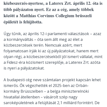
közbeszerzés-nyertese, a Laterex Zrt. április 12. óta is
több pályázaton nyert. Ez az a cég, amely többek
között a Matthias Corvinus Collegium brüsszeli
épületét is felújította.
Úgy tűnik, az április 12-i parlamenti választások – azaz
a kormányváltás – óta sem állt meg az élet a
közbeszerzések terén. Nemcsak azért, mert
folyamatosan írják ki az új pályázatokat, hanem mert
olyan régi, a közbeszerzésekből jól ismert vállalat, mint
a Fidesz-éra közismert szereplője, a Laterex Zrt. azóta
is nyeri a pályázatokat.
A budapesti cég neve számtalan projekt kapcsán lehet
ismerős. Ők végezhették el 2025-ben az Orbán-
kormány Brüsszelben – a belga miniszterelnöki
hivatallal átellenben – vásárolt szép nagy
saroképületének a felújítását 2,1 milliárd forintért. De