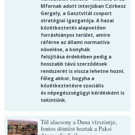
Mfornak adott interjúban Czirbesz
Gergely, a Gasztvitál csoport
stratégiai igazgatója. A hazai
közétkeztetés alapvetően
forráshiányos terület, amire
ráférne az állami normatíva
növelése, a konyhák
felújítása érdekében pedig a
hosszabb távú szerződések
rendszerét is vissza lehetne hozni.
Főleg akkor, hogyha a
közétkeztetésre szociális
és népegészségügyi kérdésként is
tekintünk.
Túl alacsony a Duna vízszintje,
fontos döntést hoztak a Paksi