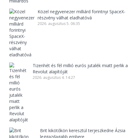
Közel negyvenezer milliárd forintnyi SpaceX-
részvény válhat eladhatóvá
2026. augusztus 5. 06:35
Tizenhét és fél millió eurós jutalék miatt perlik a
Revolut alapítóját
2026. augusztus 4. 14:27
Brit kikötőkön keresztül terjeszkedne Ázsia
leggazdagabb embere