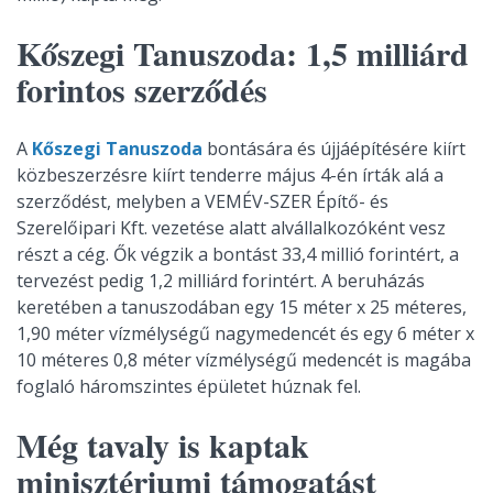
Kőszegi Tanuszoda: 1,5 milliárd
forintos szerződés
A
Kőszegi Tanuszoda
bontására és újjáépítésére kiírt
közbeszerzésre kiírt tenderre május 4-én írták alá a
szerződést, melyben a VEMÉV-SZER Építő- és
Szerelőipari Kft. vezetése alatt alvállalkozóként vesz
részt a cég. Ők végzik a bontást 33,4 millió forintért, a
tervezést pedig 1,2 milliárd forintért. A beruházás
keretében a tanuszodában egy 15 méter x 25 méteres,
1,90 méter vízmélységű nagymedencét és egy 6 méter x
10 méteres 0,8 méter vízmélységű medencét is magába
foglaló háromszintes épületet húznak fel.
Még tavaly is kaptak
minisztériumi támogatást