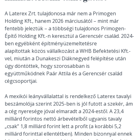
A Laterex Zrt. tulajdonosa már nem a Primogen
Holding Kft., hanem 2026 márciusától – mint már
fentebb jeleztük – a többségi tulajdonos Primogen-
Építő Holding Kft.-n keresztül a Gerencsér család. 2024-
ben egyébként építményüzemeltetésre
alapítottak közös vállalkozást a WHB Befektetési Kft.-
vel, miután a Dunakeszi Diáknegyed felépítése után
úgy döntöttek, hogy szorosabban is
együttműködnek Paár Attila és a Gerencsér család
cégcsoportjai.
A mexikói leányvállalattal is rendelkező Laterex tavalyi
beszámolója szerint 2025-ben is jól futott a szekér, ám
a cég nyeresége jóval elmaradt a 2024-estől. A 23,4
milliárd forintos nettó árbevételből ugyanis tavaly
„csak” 1,8 milliárd forint lett a profit (a korábbi 5,2
milliárd forinttal ellentétben). Minden bizonnyal ennek