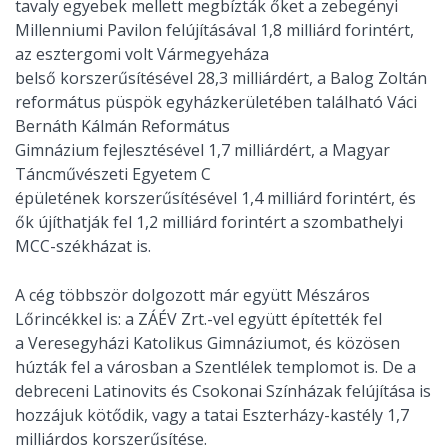
tavaly egyebek mellett megbízták őket a zebegényi
Millenniumi Pavilon felújításával 1,8 milliárd forintért,
az esztergomi volt Vármegyeháza
belső korszerűsítésével 28,3 milliárdért, a Balog Zoltán
református püspök egyházkerületében található Váci
Bernáth Kálmán Református
Gimnázium fejlesztésével 1,7 milliárdért, a Magyar
Táncművészeti Egyetem C
épületének korszerűsítésével 1,4 milliárd forintért, és
ők újíthatják fel 1,2 milliárd forintért a szombathelyi
MCC-székházat is.
A cég többször dolgozott már együtt Mészáros
Lőrincékkel is: a ZÁÉV Zrt.-vel együtt építették fel
a Veresegyházi Katolikus Gimnáziumot, és közösen
húzták fel a városban a Szentlélek templomot is. De a
debreceni Latinovits és Csokonai Színházak felújítása is
hozzájuk kötődik, vagy a tatai Eszterházy-kastély 1,7
milliárdos korszerűsítése.