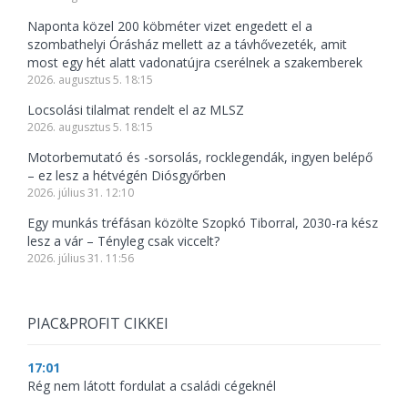
Naponta közel 200 köbméter vizet engedett el a
szombathelyi Órásház mellett az a távhővezeték, amit
most egy hét alatt vadonatújra cserélnek a szakemberek
2026. augusztus 5. 18:15
Locsolási tilalmat rendelt el az MLSZ
2026. augusztus 5. 18:15
Motorbemutató és -sorsolás, rocklegendák, ingyen belépő
– ez lesz a hétvégén Diósgyőrben
2026. július 31. 12:10
Egy munkás tréfásan közölte Szopkó Tiborral, 2030-ra kész
lesz a vár – Tényleg csak viccelt?
2026. július 31. 11:56
PIAC&PROFIT CIKKEI
17:01
Rég nem látott fordulat a családi cégeknél