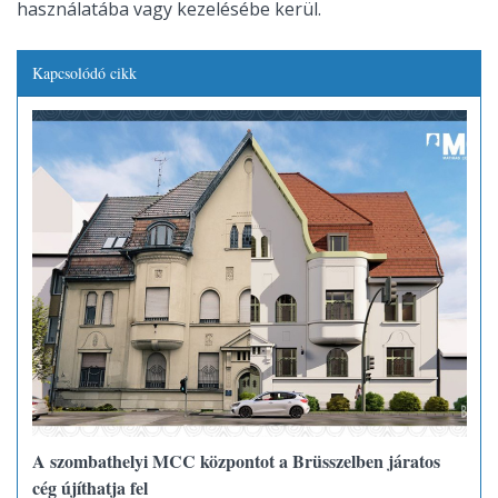
használatába vagy kezelésébe kerül.
Kapcsolódó cikk
A szombathelyi MCC központot a Brüsszelben járatos
cég újíthatja fel