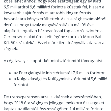
köze lehet ahhoz, hogy kötelezettségeik egy év alatt
6,5 milliárdról 9,6 milliárd forintra kúsztak fel, hiszen a
kevesebb saját forrás miatt több idegen forrás
bevonására kényszerülhettek. Az is a cégbeszámolóból
derül ki, hogy tavaly megvásárolták a másfél éve
alapított, ingatlan bérbeadással foglalkozó, szintén a
Gerencsér család érdekeltségéhez tartozó Mono Bab
Kft. 50 százalékát. Ezzel már kilenc leányvállalata van a
cégnek.
A cég tavaly is kapott két minisztériumtól támogatást:
az Energiaügyi Minisztériumtól 7,6 millió forintot
a Külgazdasági és Külügyminisztériumtól 5,6 millió
forintot.
De transzparensen arra is kitérnek a beszámolóban,
hogy 2018 óta végleges jelleggel mekkora összegeket
kaptak az államtól, összességében 1,4 milliárd forintos