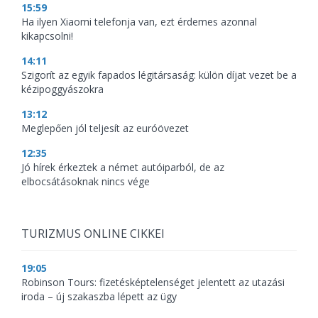
15:59
Ha ilyen Xiaomi telefonja van, ezt érdemes azonnal
kikapcsolni!
14:11
Szigorít az egyik fapados légitársaság: külön díjat vezet be a
kézipoggyászokra
13:12
Meglepően jól teljesít az euróövezet
12:35
Jó hírek érkeztek a német autóiparból, de az
elbocsátásoknak nincs vége
TURIZMUS ONLINE CIKKEI
19:05
Robinson Tours: fizetésképtelenséget jelentett az utazási
iroda – új szakaszba lépett az ügy