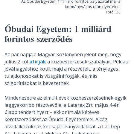
Az Óbudai Egyetem 1 milliárd forintos pályázatát már a
kormányváltás után nyerték el
Fotó: ÓE
Óbudai Egyetem: 1 milliárd
forintos szerződés
Az pár napja a Magyar Közlönyben jelent meg, hogy
július 2-tól
átírják
a közbeszerzések szabályait. Például
jóváhagyáshoz kötik majd a részvételt, a tényleges
tulajdonosokat is vizsgálni fogják, és más
szigorításokat is bevezetnek.
Mindenesetre az elmúlt évek közbeszerzéseinek egyik
leggyakoribb résztvevője, a Laterex Zrt. május 4-én
újabb tendert nyert – ekkor írt alá kétéves
keretszerződést az Óbudai Egyetemmel. A cég
alvállalkozóknak két saját leányvállalatát, a Lat-Gép
Kft.-t, illetve a Lat-Elektro Kft.-t alkalmazza.