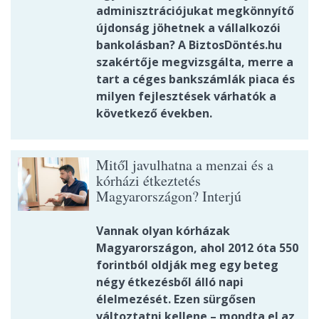
adminisztrációjukat megkönnyítő
újdonság jöhetnek a vállalkozói
bankolásban? A BiztosDöntés.hu
szakértője megvizsgálta, merre a
tart a céges bankszámlák piaca és
milyen fejlesztések várhatók a
következő években.
Mitől javulhatna a menzai és a
kórházi étkeztetés
Magyarországon? Interjú
Vannak olyan kórházak
Magyarországon, ahol 2012 óta 550
forintból oldják meg egy beteg
négy étkezésből álló napi
élelmezését. Ezen sürgősen
változtatni kellene – mondta el az