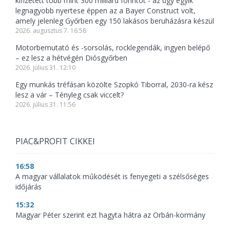
kifizetett több mint 300 milliárd forintot - az ügy egyik
legnagyobb nyertese éppen az a Bayer Construct volt,
amely jelenleg Győrben egy 150 lakásos beruházásra készül
2026. augusztus 7. 16:58
Motorbemutató és -sorsolás, rocklegendák, ingyen belépő
– ez lesz a hétvégén Diósgyőrben
2026. július 31. 12:10
Egy munkás tréfásan közölte Szopkó Tiborral, 2030-ra kész
lesz a vár – Tényleg csak viccelt?
2026. július 31. 11:56
PIAC&PROFIT CIKKEI
16:58
A magyar vállalatok működését is fenyegeti a szélsőséges
időjárás
15:32
Magyar Péter szerint ezt hagyta hátra az Orbán-kormány