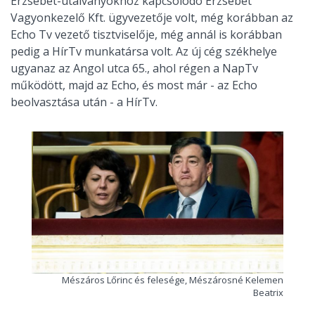
Erzsébet-utalványokhoz kapcsolódó Erzsébet
Vagyonkezelő Kft. ügyvezetője volt, még korábban az
Echo Tv vezető tisztviselője, még annál is korábban
pedig a HírTv munkatársa volt. Az új cég székhelye
ugyanaz az Angol utca 65., ahol régen a NapTv
működött, majd az Echo, és most már - az Echo
beolvasztása után - a HírTv.
Mészáros Lőrinc és felesége, Mészárosné Kelemen
Beatrix