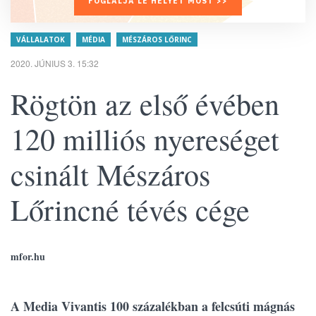
FOGLALJA LE HELYÉT MOST >>
VÁLLALATOK
MÉDIA
MÉSZÁROS LŐRINC
2020. JÚNIUS 3. 15:32
Rögtön az első évében
120 milliós nyereséget
csinált Mészáros
Lőrincné tévés cége
mfor.hu
A Media Vivantis 100 százalékban a felcsúti mágnás