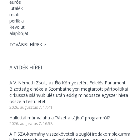
TOVÁBBI HÍREK >
A VIDÉK HÍREI
A V. Németh Zsolt, az Élő Környezetért Felelős Parlamenti
Bizottság elnöke a Szombathelyen megtartott pártpolitikai
cirkusszá silányult ülés után eddig mindössze egyszer hívta
össze a testületet
2026. augusztus 7. 17:41
Hallottál már valaha a "Vizet a tájba" programról?
2026. augusztus 7. 16:58
A TISZA-kormány visszaköveteli a zuglói irodakomplexumra