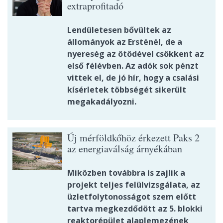
extraprofitadó
Lendületesen bővültek az
állományok az Ersténél, de a
nyereség az ötödével csökkent az
első félévben. Az adók sok pénzt
vittek el, de jó hír, hogy a csalási
kísérletek többségét sikerült
megakadályozni.
Új mérföldkőhöz érkezett Paks 2
az energiaválság árnyékában
Miközben továbbra is zajlik a
projekt teljes felülvizsgálata, az
üzletfolytonosságot szem előtt
tartva megkezdődött az 5. blokki
reaktorépület alaplemezének