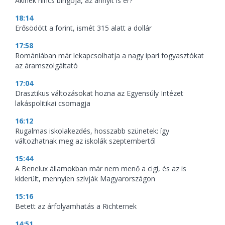
Akinek nincs bingója, az annyit is ér?
18:14
Erősödött a forint, ismét 315 alatt a dollár
17:58
Romániában már lekapcsolhatja a nagy ipari fogyasztókat
az áramszolgáltató
17:04
Drasztikus változásokat hozna az Egyensúly Intézet
lakáspolitikai csomagja
16:12
Rugalmas iskolakezdés, hosszabb szünetek: így
változhatnak meg az iskolák szeptembertől
15:44
A Benelux államokban már nem menő a cigi, és az is
kiderült, mennyien szívják Magyarországon
15:16
Betett az árfolyamhatás a Richternek
14:51