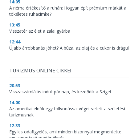
14:05
A néma értékesítő a ruhán: Hogyan épít prémium márkát a
tökéletes ruhacímke?
13:45
Visszatér az élet a zalai gyárba
12:44
Újabb árrobbanás jöhet? A búza, az olaj és a cukor is drágul
TURIZMUS ONLINE CIKKEI
20:53
Visszaszámlálás indul: pár nap, és kezdődik a Sziget
14:00
Az amerikai elnök egy tollvonással véget vetett a születési
turizmusnak
12:33
Egy kis odafigyelés, ami minden bizonnyal megmentette
egy szomjazó madár életét