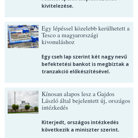
kivitelezése.
Egy lépéssel közelebb kerülhetett a
Tesco a magyarországi
kivonuláshoz
Egy cseh lap szerint két nagy nevű
befektetési bankot is megbíztak a
tranzakció előkészítésével.
Kínosan alapos lesz a Gajdos
László által bejelentett új, országos
intézkedés
Kiterjedt, országos intézkedés
következik a miniszter szerint.