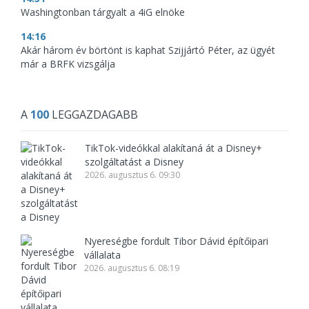
Washingtonban tárgyalt a 4iG elnöke
14:16
Akár három év börtönt is kaphat Szijjártó Péter, az ügyét
már a BRFK vizsgálja
A
100
LEGGAZDAGABB
TikTok-videókkal alakítaná át a Disney+
szolgáltatást a Disney
2026. augusztus 6. 09:30
Nyereségbe fordult Tibor Dávid építőipari
vállalata
2026. augusztus 6. 08:19