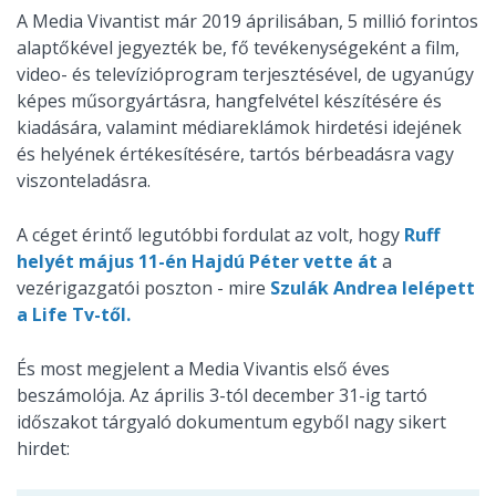
A Media Vivantist már 2019 áprilisában, 5 millió forintos
alaptőkével jegyezték be, fő tevékenységeként a film,
video- és televízióprogram terjesztésével, de ugyanúgy
képes műsorgyártásra, hangfelvétel készítésére és
kiadására, valamint médiareklámok hirdetési idejének
és helyének értékesítésére, tartós bérbeadásra vagy
viszonteladásra.
A céget érintő legutóbbi fordulat az volt, hogy
Ruff
helyét május 11-én Hajdú Péter vette át
a
vezérigazgatói poszton - mire
Szulák Andrea lelépett
a Life Tv-től.
És most megjelent a Media Vivantis első éves
beszámolója. Az április 3-tól december 31-ig tartó
időszakot tárgyaló dokumentum egyből nagy sikert
hirdet: