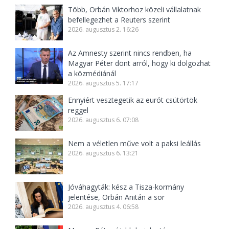
Több, Orbán Viktorhoz közeli vállalatnak
befellegezhet a Reuters szerint
2026. augusztus 2. 16:26
Az Amnesty szerint nincs rendben, ha
Magyar Péter dönt arról, hogy ki dolgozhat
a közmédiánál
2026. augusztus 5. 17:17
Ennyiért vesztegetik az eurót csütörtök
reggel
2026. augusztus 6. 07:08
Nem a véletlen műve volt a paksi leállás
2026. augusztus 6. 13:21
Jóváhagyták: kész a Tisza-kormány
jelentése, Orbán Anitán a sor
2026. augusztus 4. 06:58