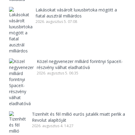
Lakásokat vásárolt luxusbirtoka mögött a
fiatal ausztrál milliárdos
2026. augusztus 5. 07:08
Közel negyvenezer milliárd forintnyi SpaceX-
részvény válhat eladhatóvá
2026. augusztus 5. 06:35
Tizenhét és fél millió eurós jutalék miatt perlik a
Revolut alapítóját
2026. augusztus 4. 14:27