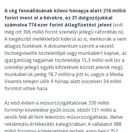
A cég fennállásának kilenc hónapja alatt 216 millió
forint ment el a bérekre, ez 31 dolgozójukkal
számolva 774 ezer forint átlagfizetést jelent
(volt
még ott 306 millió forint személyi jellegű ráfordítás is).
A kiegészítő mellékletből kiderül az is, mekkorák a nem
átlagos fizetések. A dokumentum szerint a vezető
tisztségviselők tiszteletdíjat vagy munkabért kaptak, az
igazgatóság tagjainak tiszteletdíja 15,3 millió volt (ez a
személyi jellegű egyéb kifizetések között jelenik meg),
munkabérük pedig 18,7 millióra jött ki, vagyis a Media
Vivantis tetején ülők 9 hónap alatt összesen 34 millió
forintot vittek haza.
Az első évben a műsorszolgáltatónak 330 millió
forintnyi követelése gyűlt össze, ebből 131 millió a
vevők felé áll fent televíziós műsorszolgáltatás, illetve
reklámcélú értékesítés kategóriában. A vállalatot 988
millió forintnyi kötelezettség terheli, ezen belül 752