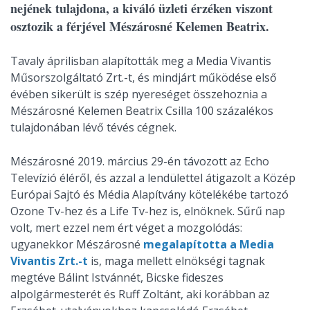
nejének tulajdona, a kiváló üzleti érzéken viszont
osztozik a férjével Mészárosné Kelemen Beatrix.
Tavaly áprilisban alapították meg a Media Vivantis
Műsorszolgáltató Zrt.-t, és mindjárt működése első
évében sikerült is szép nyereséget összehoznia a
Mészárosné Kelemen Beatrix Csilla 100 százalékos
tulajdonában lévő tévés cégnek.
Mészárosné 2019. március 29-én távozott az Echo
Televízió éléről, és azzal a lendülettel átigazolt a Közép
Európai Sajtó és Média Alapítvány kötelékébe tartozó
Ozone Tv-hez és a Life Tv-hez is, elnöknek. Sűrű nap
volt, mert ezzel nem ért véget a mozgolódás:
ugyanekkor Mészárosné
megalapította a Media
Vivantis Zrt.-t
is, maga mellett elnökségi tagnak
megtéve Bálint Istvánnét, Bicske fideszes
alpolgármesterét és Ruff Zoltánt, aki korábban az