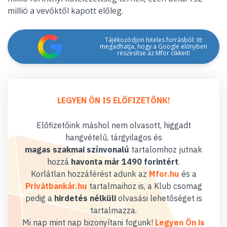
millió a vevőktől kapott előleg.
Tájékozódjon hiteles forrásból: itt
megadhatja, hogy a Google előnyben
részesítse az Mfor cikkeit!
LEGYEN ÖN IS ELŐFIZETŐNK!
Előfizetőink máshol nem olvasott, higgadt
hangvételű, tárgyilagos és
magas szakmai színvonalú
tartalomhoz jutnak
hozzá
havonta már 1490 forintért
.
Korlátlan hozzáférést adunk az
Mfor.hu
és a
Privátbankár.hu
tartalmaihoz is, a Klub csomag
pedig a
hirdetés nélküli
olvasási lehetőséget is
tartalmazza.
Mi nap mint nap bizonyítani fogunk!
Legyen Ön is