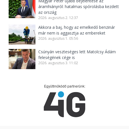
Magyar Péter újabb bejelentése az
áramhiányról: hatalmas spórolásba kezdett
az ország
2026. augusztus 2. 12:37
Akkora a baj, hogy az emelkedő benzinár
már nem is aggasztja az embereket
2026. augusztus 1. 05:56
Csúnyán veszteséges lett Matolcsy Ádám
feleségének cége is
2026. augusztus 3. 11:02
Együttműködő partnerünk: