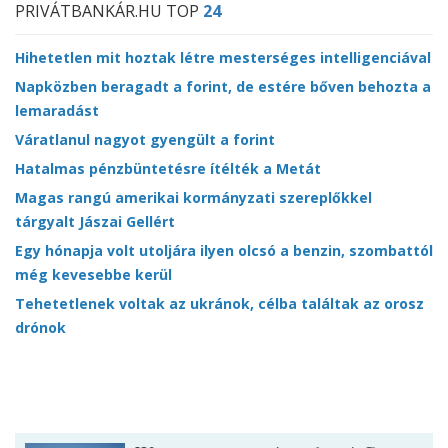
PRIVÁTBANKÁR.HU TOP
24
Hihetetlen mit hoztak létre mesterséges intelligenciával
Napközben beragadt a forint, de estére bőven behozta a
lemaradást
Váratlanul nagyot gyengült a forint
Hatalmas pénzbüntetésre ítélték a Metát
Magas rangú amerikai kormányzati szereplőkkel
tárgyalt Jászai Gellért
Egy hónapja volt utoljára ilyen olcsó a benzin, szombattól
még kevesebbe kerül
Tehetetlenek voltak az ukránok, célba találtak az orosz
drónok