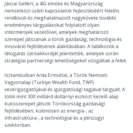
Jászai Gellért, a 4iG elnöke és Magyarország
nemzetközi üzleti kapcsolatok fejlesztéséért felelős
rendkívüli és meghatalmazott nagykövete további
eredményes tárgyalásokat folytatott olyan
intézmények vezetőivel, amelyek meghatározó
szerepet játszanak a török gazdaság, technológia és
innováció fejlődésének alakításában. A találkozók a
látogatás záróakkordját jelentették, amelyek során
stratégiai partnerségi lehetőségeket vizsgáltak a felek.
Isztambulban Arda Ermuttal, a Török Nemzeti
Vagyonalap (Türkiye Wealth Fund, TWF)
vezérigazgatójával és igazgatósági tagjával tárgyalt. A
több mint 300 milliárd dollárnyi eszközt kezelő alap
kulcsszerepet játszik Törökország gazdasági
fejlődésében, különösen az energia-, az
infrastruktúra-, a technológiai és a pénzügyi
szektorban.