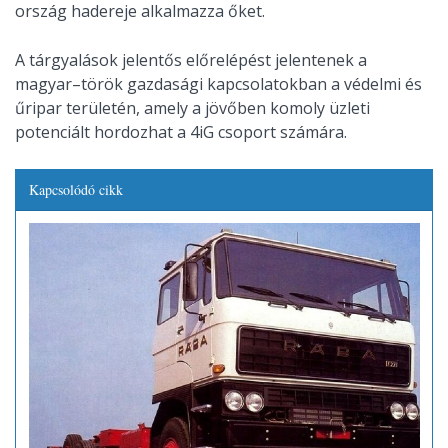
ország hadereje alkalmazza őket.
A tárgyalások jelentős előrelépést jelentenek a
magyar–török gazdasági kapcsolatokban a védelmi és
űripar területén, amely a jövőben komoly üzleti
potenciált hordozhat a 4iG csoport számára.
Kapcsolódó cikk