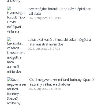
Nyereségbe fordult Tibor Dávid építőipari
vállalata
2026. augusztus 6. 08:19
Lakásokat vásárolt luxusbirtoka mögött a
fiatal ausztrál milliárdos
2026. augusztus 5. 07:08
Közel negyvenezer milliárd forintnyi SpaceX-
részvény válhat eladhatóvá
2026. augusztus 5. 06:35