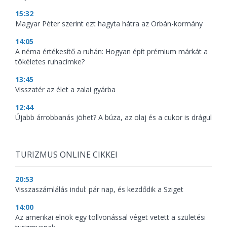
15:32
Magyar Péter szerint ezt hagyta hátra az Orbán-kormány
14:05
A néma értékesítő a ruhán: Hogyan épít prémium márkát a
tökéletes ruhacímke?
13:45
Visszatér az élet a zalai gyárba
12:44
Újabb árrobbanás jöhet? A búza, az olaj és a cukor is drágul
TURIZMUS ONLINE CIKKEI
20:53
Visszaszámlálás indul: pár nap, és kezdődik a Sziget
14:00
Az amerikai elnök egy tollvonással véget vetett a születési