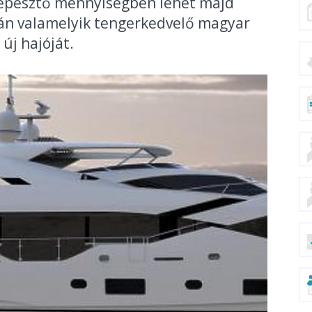
lképesztő mennyiségben lehet majd
Talán valamelyik tengerkedvelő magyar
 új hajóját.