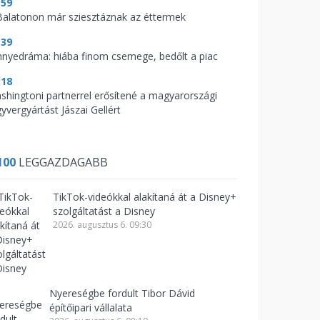
:59
Balatonon már sziesztáznak az éttermek
:39
nnyedráma: hiába finom csemege, bedőlt a piac
:18
shingtoni partnerrel erősítené a magyarországi
yvergyártást Jászai Gellért
100
LEGGAZDAGABB
TikTok-videókkal alakítaná át a Disney+
szolgáltatást a Disney
2026. augusztus 6. 09:30
Nyereségbe fordult Tibor Dávid
építőipari vállalata