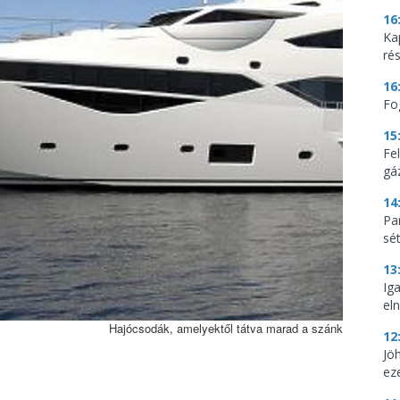
16
Ka
ré
16
Fo
15
Fe
gá
14
Par
sé
13
Ig
eln
Hajócsodák, amelyektől tátva marad a szánk
12
Jö
ez