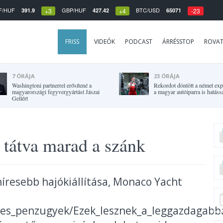
F/HUF
GBP/HUF
BTC/USD
391.9
427.42
65071
+3
+4
-23
FRISS
VIDEÓK
PODCAST
ÁRRÉSSTOP
ROVA
7 ÓRÁJA
23 ÓRÁJA
Washingtoni partnerrel erősítené a
Rekordot döntött a német expo
magyarországi fegyvergyártást Jászai
a magyar autóiparra is hatássa
Gellért
 tátva marad a szánk
híresebb hajókiállítása, Monaco Yacht
elyes_penzugyek/Ezek_lesznek_a_leggazdagab