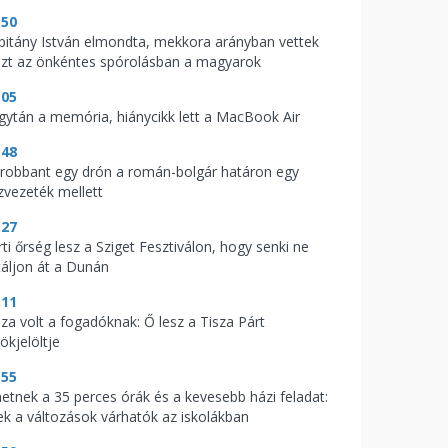
:50
pitány István elmondta, mekkora arányban vettek
szt az önkéntes spórolásban a magyarok
:05
gytán a memória, hiánycikk lett a MacBook Air
:48
lrobbant egy drón a román-bolgár határon egy
zvezeték mellett
:27
ti őrség lesz a Sziget Fesztiválon, hogy senki ne
táljon át a Dunán
:11
aza volt a fogadóknak: Ő lesz a Tisza Párt
ökjelöltje
:55
hetnek a 35 perces órák és a kevesebb házi feladat:
ek a változások várhatók az iskolákban