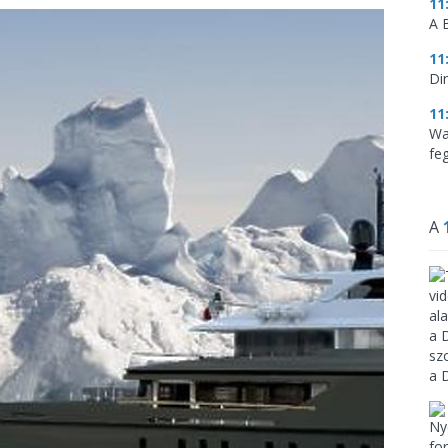
11
A 
11
Di
11
Wa
feg
A