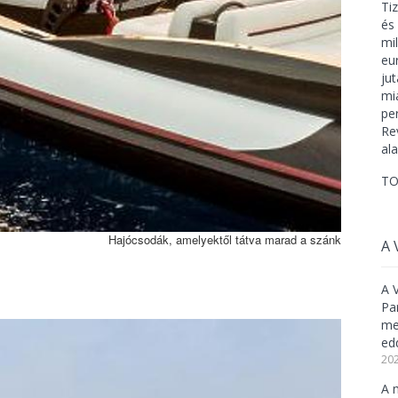
TO
Hajócsodák, amelyektől tátva marad a szánk
A 
A 
Pa
meg
ed
202
A 