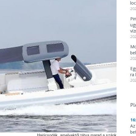
lo
202
Pi
ug
ví
202
Mo
be
202
Eg
ra 
202
PI
16
Az
be
Hajócsodák, amelyektől tátva marad a szánk