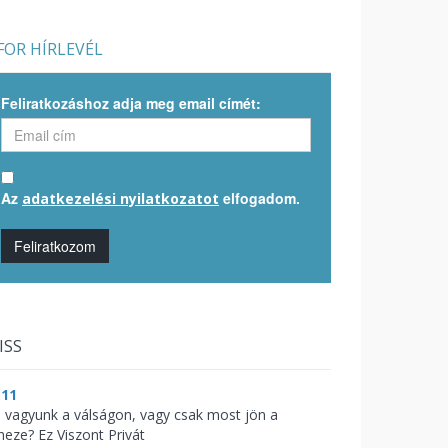
OR HÍRLEVÉL
Feliratkozáshoz adja meg email címét:
Az
elfogadom.
adatkezelési nyilatkozatot
Feliratkozom
ISS
:11
l vagyunk a válságon, vagy csak most jön a
heze? Ez Viszont Privát