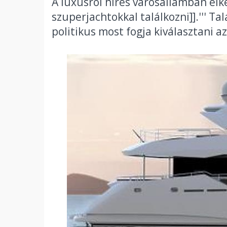
A luxusról híres városállamban e
szuperjachtokkal találkozni]].''' 
politikus most fogja kiválasztani az