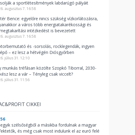
csolják a sportlétesítmények labdarúgó pályáit
6. augusztus 7. 16:58
ntér Bence: egyelőre nincs szükség vízkorlátozásra,
yanakkor a város több energiatakarékossági és
zmegtakarítási intézkedést is bevezetett
6. augusztus 7. 16:58
torbemutató és -sorsolás, rocklegendák, ingyen
lépő – ez lesz a hétvégén Diósgyőrben
6. július 31. 12:10
y munkás tréfásan közölte Szopkó Tiborral, 2030-
kész lesz a vár – Tényleg csak viccelt?
6. július 31. 11:56
AC&PROFIT CIKKEI
:56
 egyik szélsőségből a másikba fordulnak a magyar
fektetők, és még csak most indulunk el az euró felé