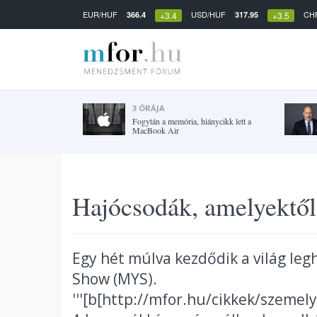
EUR/HUF
USD/HUF
CH
366.4
317.95
+3.4
+3.5
3 ÓRÁJA
Fogytán a memória, hiánycikk lett a
MacBook Air
Hajócsodák, amelyektől
Egy hét múlva kezdődik a világ leg
Show (MYS).
'''[b[http://mfor.hu/cikkek/szem