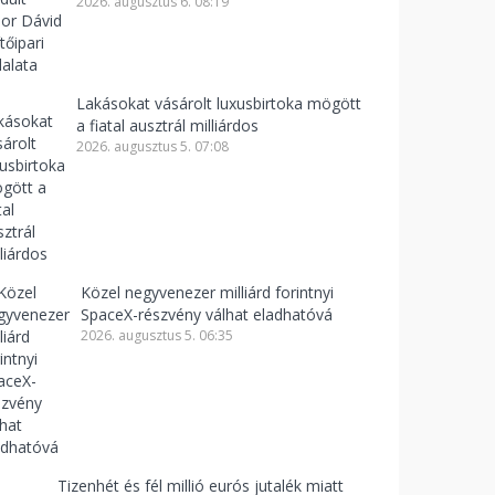
2026. augusztus 6. 08:19
Lakásokat vásárolt luxusbirtoka mögött
a fiatal ausztrál milliárdos
2026. augusztus 5. 07:08
Közel negyvenezer milliárd forintnyi
SpaceX-részvény válhat eladhatóvá
2026. augusztus 5. 06:35
Tizenhét és fél millió eurós jutalék miatt