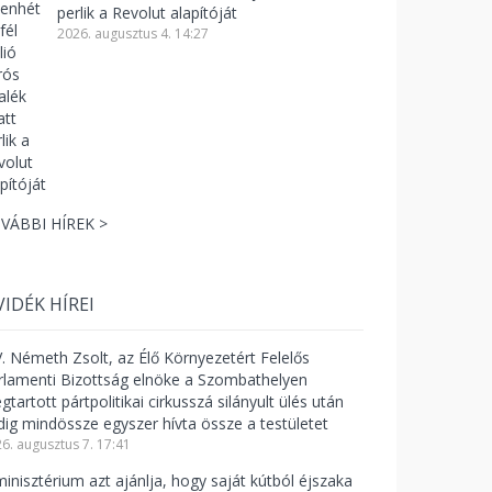
perlik a Revolut alapítóját
2026. augusztus 4. 14:27
VÁBBI HÍREK >
VIDÉK HÍREI
V. Németh Zsolt, az Élő Környezetért Felelős
rlamenti Bizottság elnöke a Szombathelyen
tartott pártpolitikai cirkusszá silányult ülés után
dig mindössze egyszer hívta össze a testületet
6. augusztus 7. 17:41
minisztérium azt ajánlja, hogy saját kútból éjszaka