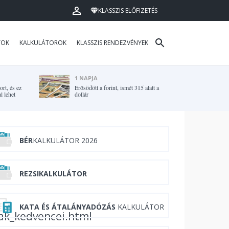
KLASSZIS ELŐFIZETÉS
TOK
KALKULÁTOROK
KLASSZIS RENDEZVÉNYEK
1 NAPJA
rt, és ez
Erősödött a forint, ismét 315 alatt a
l lehet
dollár
BÉR
KALKULÁTOR 2026
REZSIKALKULÁTOR
KATA ÉS ÁTALÁNYADÓZÁS
KALKULÁTOR
bak_kedvencei.html