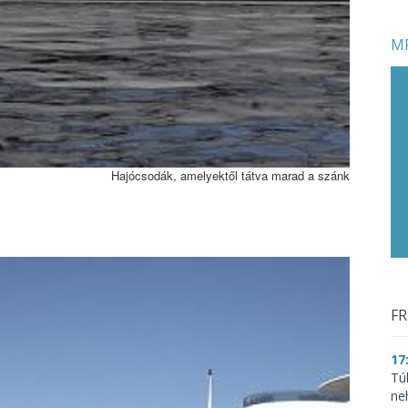
MF
Hajócsodák, amelyektől tátva marad a szánk
FR
17
Tú
ne